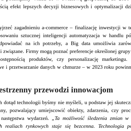
cią efekt lepszych decyzji biznesowych i optymalizacji dzi
yjrzeć zagadnieniu a-commerce – finalizację inwestycji w t
osowaniu sztucznej inteligencji automatyzacja w handlu p
dpowiadać na ich potrzeby, a Big data umożliwia zaró
 związane. Firmy mogą poznać preferencje określonej grupy
dostępnością produktów, czy personalizację marketingu.
owe i przetwarzanie danych w chmurze – w 2023 roku powin
estrzenny przewodzi innowacjom
 dotąd technologii byśmy nie myśleli, u podstaw jej skutec
ny, pozwalający umiejscowić obiekty, zdarzenia, czy proc
 następstwa wydarzeń.
„Ta możliwość śledzenia zmian w r
ch realiach rynkowych staje się bezcenna. Technologia