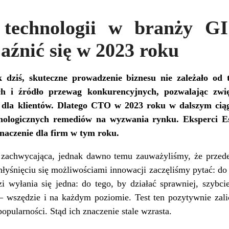
 technologii w branży GI
aźnić się w 2023 roku
ak dziś, skuteczne prowadzenie biznesu nie zależało od 
ch i źródło przewag konkurencyjnych, pozwalając zwię
y dla klientów. Dlatego CTO w 2023 roku w dalszym ciąg
hnologicznych remediów na wyzwania rynku. Eksperci Es
naczenie dla firm w tym roku.
achwycająca, jednak dawno temu zauważyliśmy, że przed
hłyśnięciu się możliwościami innowacji zaczęliśmy pytać: d
i wyłania się jedna: do tego, by działać sprawniej, szybc
 wszędzie i na każdym poziomie. Test ten pozytywnie zali
opularności. Stąd ich znaczenie stale wzrasta.