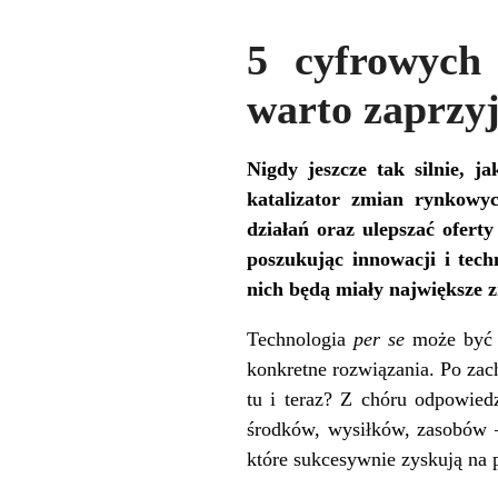
5 cyfrowych
warto zaprzyj
Nigdy jeszcze tak silnie, j
katalizator zmian rynkowy
działań oraz ulepszać ofert
poszukując innowacji i tec
nich będą miały największe z
Technologia
per se
może być z
konkretne rozwiązania. Po zac
tu i teraz? Z chóru odpowiedz
środków, wysiłków, zasobów –
które sukcesywnie zyskują na p