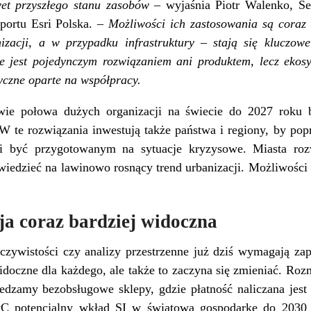
wet przyszłego stanu zasobów
– wyjaśnia Piotr Walenko, S
sportu Esri Polska. –
Możliwości ich zastosowania są coraz s
izacji, a w przypadku infrastruktury – stają się kluczowe
 jest pojedynczym rozwiązaniem ani produktem, lecz ekosy
yczne oparte na współpracy.
wie połowa dużych organizacji na świecie do 2027 roku b
 W te rozwiązania inwestują także państwa i regiony, by pop
i być przygotowanym na sytuacje kryzysowe. Miasta rozw
wiedzieć na lawinowo rosnący trend urbanizacji. Możliwości 
cja coraz bardziej widoczna
ywistości czy analizy przestrzenne już dziś wymagają zap
 widoczne dla każdego, ale także to zaczyna się zmieniać. 
edzamy bezobsługowe sklepy, gdzie płatność naliczana jest
C potencjalny wkład SI w światową gospodarkę do 2030 