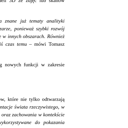
odeli 3D ze zdjęć lub skanów
a znane już tematy analityki
zarze, ponieważ szybki rozwój
e w innych obszarach. Również
kiś czas temu –
mówi Tomasz
g nowych funkcji w zakresie
w, które nie tylko odtwarzają
entacje świata rzeczywistego, w
y oraz zachowania w kontekście
wykorzystywane do pokazania