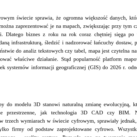
owym świecie sprawia, że ogromna większość danych, kt
można zaprezentować je na mapach, zwiększając przy tym cz
i. Dlatego biznes z roku na rok coraz chętniej sięga po 
daną infrastrukturą, śledzić i nadzorować łańcuchy dostaw
ństwie do analiz tekstowych czy tabel, mapa jest czytelna n
nować właściwe działanie. Stąd popularność platform map
ynek systemów informacji geograficznej (GIS) do 2026 r. o
 do modelu 3D stanowi naturalną zmianę ewolucyjną, któ
nie przestrzenne, jak technologia 3D CAD czy BIM. N
w trzech wymiarach w świecie cyfrowym, sprawiały jednak, ż
ylko firmy od podstaw zaprojektowane cyfrowo. Wszystk