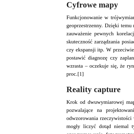
Cyfrowe mapy
Funkcjonowanie w trójwymiar
geoprzestrzenny. Dzięki temu 
zauważenie pewnych korelacj
skuteczność zarządzania posia
czy ekspansji itp. W przeciwie
postawić diagnozę czy zapla
wzrasta – oczekuje się, że r
proc.
[1]
Reality capture
Krok od dwuwymiarowej mapy
pozwalające na projektowa
odwzorowania rzeczywistości 
mogły liczyć dotąd niemal t