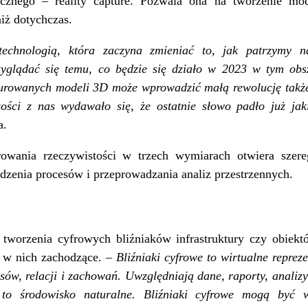
rycznego
–
reality capture. Pozwala ona na tworzenie m
iż dotychczas.
technologią, która zaczyna zmieniać to, jak patrzymy n
zyglądać się temu, co będzie się działo w 2023 w tym obs
sturowanych modeli 3D może wprowadzić małą rewolucję takż
zości z nas wydawało się, że ostatnie słowo padło już ja
a.
owania rzeczywistości w trzech wymiarach otwiera szere
edzenia procesów i przeprowadzania analiz przestrzennych.
tworzenia cyfrowych bliźniaków infrastruktury czy obiektó
sy w nich zachodzące. –
Bliźniaki cyfrowe to wirtualne reprez
esów, relacji i zachowań. Uwzględniają dane, raporty, analiz
 to środowisko naturalne. Bliźniaki cyfrowe mogą być 