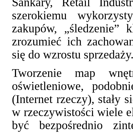
Sankary, Retail Indus
szerokiemu wykorzyst
zakupów, „śledzenie” 
zrozumieć ich zachowa
się do wzrostu sprzedaży
Tworzenie map wnętr
oświetleniowe, podobn
(Internet rzeczy), stały 
w rzeczywistości wiele e
być bezpośrednio zint