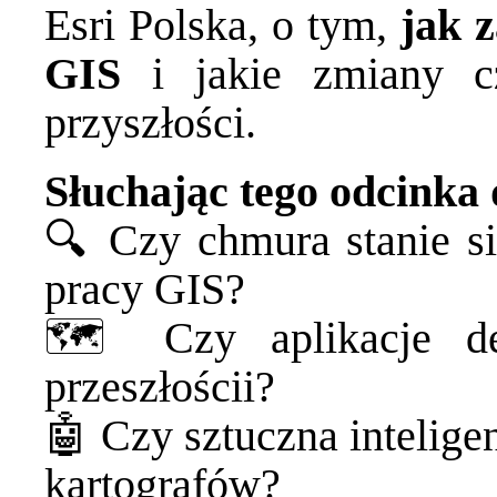
Esri Polska, o tym,
jak z
GIS
i jakie zmiany cz
przyszłości.
Słuchając tego odcinka 
🔍 Czy chmura stanie s
pracy GIS?
🗺️ Czy aplikacje de
przeszłościi?
🤖 Czy sztuczna intelige
kartografów?