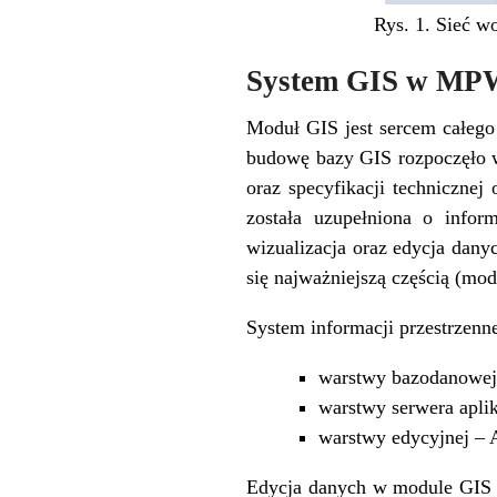
Rys. 1. Sieć 
System GIS w MPW
Moduł GIS jest sercem całeg
budowę bazy GIS rozpoczęło w
oraz specyfikacji techniczne
została uzupełniona o infor
wizualizacja oraz edycja dan
się najważniejszą częścią (m
System informacji przestrzenn
warstwy bazodanowej 
warstwy serwera aplik
warstwy edycyjnej – A
Edycja danych w module GIS m