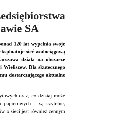
siębiorstwa
zawie SA
ponad 120 lat wypełnia swoje
eksploatuje sieć wodociągową
arszawa działa na obszarze
i Wieliszew. Dla skutecznego
emu dostarczającego aktualne
towych oraz, co dzisiaj może
papierowych – są czytelne,
w o sieci jest również cennym