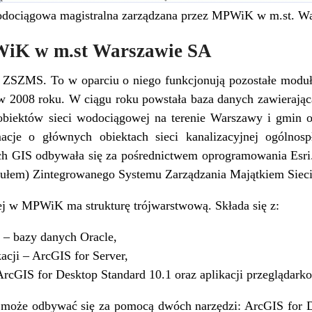
wodociągowa magistralna zarządzana przez MPWiK w m.st. W
iK w m.st Warszawie SA
o ZSZMS. To w oparciu o niego funkcjonują pozostałe mo
 2008 roku. W ciągu roku powstała baza danych zawierająca
j obiektów sieci wodociągowej na terenie Warszawy i gmin
macje o głównych obiektach sieci kanalizacyjnej ogólno
ych GIS odbywała się za pośrednictwem oprogramowania Esri
odułem) Zintegrowanego Systemu Zarządzania Majątkiem Si
ej w MPWiK ma strukturę trójwarstwową. Składa się z:
– bazy danych Oracle,
acji – ArcGIS for Server,
rcGIS for Desktop Standard 10.1 oraz aplikacji przeglądark
oże odbywać się za pomocą dwóch narzędzi: ArcGIS for De