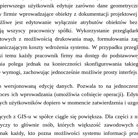
pierwszego użytkownik edytuje zarówno dane geometryczn
w firmie wprowadzające obiekty z dokumentacji projektowe
ożliwe jest edytowanie wyłącznie atrybutów obiektów bez
ją wszyscy pracownicy spółki. Wykorzystanie przeglądark
utowych z możliwością drukowania map, formułowania zapy
niczającym koszty wdrożenia systemu. W przypadku przegląda
ęki temu każdy pracownik firmy ma dostęp do podstawowej
nia polega jednak na konieczności skonfigurowania takie
 wymogi, zachowując jednocześnie możliwie prosty interfejs 
 wersjonowaną edycję danych. Pozwala to na jednoczesn
oces ich wprowadzania (umożliwia cofnięcie operacji). Edy
ałych użytkowników dopiero w momencie zatwierdzenia i uzgo
ych z GIS-u w spółce ciągle się powiększa. Dla części z n
otyczy to głównie osób, których większość zawodowych 
nak każdy, kto pozna możliwości systemu informacji przes