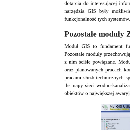
dotarcia do interesującej inf
narzędzia GIS były możliwie
funkcjonalność tych systemów
Pozostałe moduł
Moduł GIS to fundament fu
Pozostałe moduły przechowują
z nim ściśle powiązane. Modu
oraz planowanych pracach kon
pracami służb technicznych s
tle mapy sieci wodno-kanaliza
obiektów o największej awary