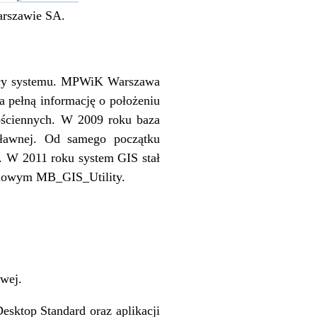
arszawie SA.
duły systemu. MPWiK Warszawa
 pełną informację o położeniu
 ościennych. W 2009 roku baza
spławnej. Od samego początku
. W 2011 roku system GIS stał
eciowym MB_GIS_Utility.
owej.
sktop Standard oraz aplikacji