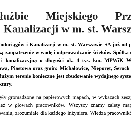
bie Miejskiego Przed
 Kanalizacji w m. st. Wars
odociągów i Kanalizacji w m. st. Warszawie SA już od 
 są zaopatrzenie w wodę i odprowadzanie ścieków. Spółka 
m i kanalizacyjną o długości ok. 4 tys. km. MPWiK W
a, Piastowa oraz gmin: Michałowice, Nieporęt, Serock 
 dużym terenie konieczne jest zbudowanie wydajnego syst
ktury.
 były gromadzone na papierowych mapach, w wykazach zeszy
ież w głowach pracowników. Wszyscy znamy zalety map 
aniu, zrozumiałe dla każdego inżyniera. Wiedza pracownikó