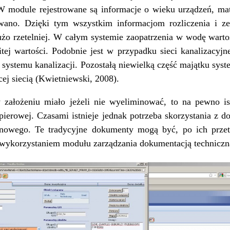
W module rejestrowane są informacje o wieku urządzeń, mat
ano. Dzięki tym wszystkim informacjom rozliczenia i ze
użo rzetelniej. W całym systemie zaopatrzenia w wodę warto
tej wartości. Podobnie jest w przypadku sieci kanalizacyjn
i systemu kanalizacji. Pozostałą niewielką część majątku sys
cej siecią (Kwietniewski, 2008).
założeniu miało jeżeli nie wyeliminować, to na pewno is
pierowej. Czasami istnieje jednak potrzeba skorzystania z do
renowego. Te tradycyjne dokumenty mogą być, po ich przet
 wykorzystaniem modułu zarządzania dokumentacją techniczn