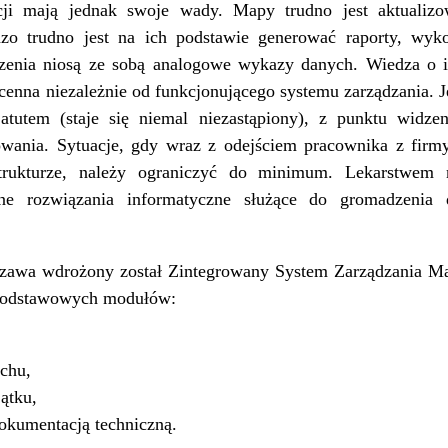
cji mają jednak swoje wady. Mapy trudno jest aktualiz
ardzo trudno jest na ich podstawie generować raporty, w
czenia niosą ze sobą analogowe wykazy danych. Wiedza o 
enna niezależnie od funkcjonującego systemu zarządzania. J
atutem (staje się niemal niezastąpiony), z punktu widzen
owania. Sytuacje, gdy wraz z odejściem pracownika z firm
strukturze, należy ograniczyć do minimum. Lekarstwem 
ane rozwiązania informatyczne służące do gromadzenia 
wa wdrożony został Zintegrowany System Zarządzania M
u podstawowych modułów:
chu,
ątku,
okumentacją techniczną.