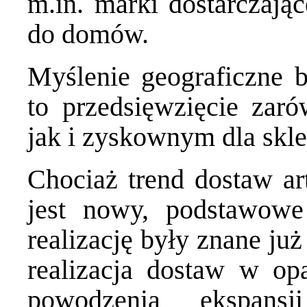
m.in.
marki dostarczając
do domów
.
Myślenie geograficzne b
to przedsięwzięcie zar
jak i zyskownym dla skl
Chociaż trend dostaw a
jest nowy, podstawowe
realizację były znane ju
realizacja dostaw w op
powodzenia ekspans