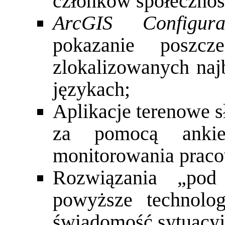
członków społecznoś
ArcGIS Configur
pokazanie poszc
zlokalizowanych najb
językach;
Aplikacje terenowe
s
za pomocą anki
monitorowania prac
Rozwiązania „pod
powyższe technolog
świadomość sytuacyj