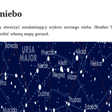
niebo
 stworzyć oszałamiający wykres nocnego nieba.
Heather 
zrobić własną mapę gwiazd
.