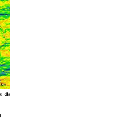
u dla
ą