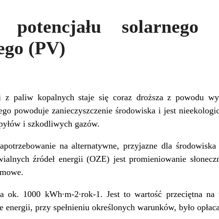
 potencjału solarnego
ego (PV)
ej z paliw kopalnych staje się coraz droższa z powodu w
ego powoduje zanieczyszczenie środowiska i jest nieekolog
e pyłów i szkodliwych gazów.
potrzebowanie na alternatywne, przyjazne dla środowiska
alnych źródeł energii (OZE) jest promieniowanie słonecz
armowe.
a ok. 1000 kWh∙m-2∙rok-1. Jest to wartość przeciętna na 
e energii, przy spełnieniu określonych warunków, było opłaca