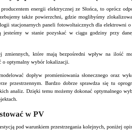
roducentem energii elektrycznej ze Słońca, to oprócz odpo
zebujemy także powierzchni, gdzie moglibyśmy zlokalizowa
nologii stacjonarnych paneli fotowoltaicznych dla elektrown
órą jesteśmy w stanie pozyskać w ciągu godziny przy dan
j zmiennych, które mają bezpośredni wpływ na ilość mo
 o optymalny wybór lokalizacji.
modelować dopływ promieniowania słonecznego oraz wykon
erze przestrzennym. Bardzo dobrze sprawdza się tu oprog
kich analiz. Dzięki temu możemy dokonać optymalnego wybo
jektach.
estować w PV
estycją pod warunkiem przestrzegania kolejnych, poniżej op