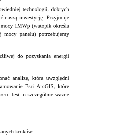
wiedniej technologii, dobrych
ć naszą inwestycję. Przyjmuje
i o mocy 1MWp (watopik określa
ej mocy panelu) potrzebujemy
żliwej do pozyskania energii
ać analizę, która uwzględni
ramowanie Esri ArcGIS, które
ru. Jest to szczególnie ważne
isanych kroków: