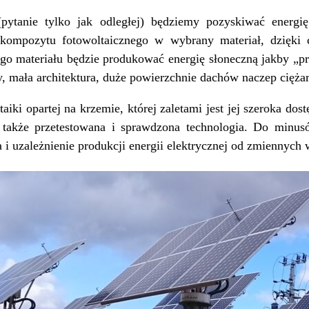
pytanie tylko jak odległej) będziemy pozyskiwać energię
kompozytu fotowoltaicznego w wybrany materiał, dzięki
go materiału będzie produkować energię słoneczną jakby „pr
y, mała architektura, duże powierzchnie dachów naczep cięża
aiki opartej na krzemie, której zaletami jest jej szeroka do
 także przetestowana i sprawdzona technologia. Do min
ia i uzależnienie produkcji energii elektrycznej od zmiennyc