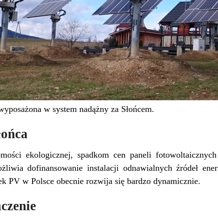
a wyposażona w system nadążny za Słońcem.
łońca
omości ekologicznej, spadkom cen paneli fotowoltaiczny
żliwia dofinansowanie instalacji odnawialnych źródeł ener
ynek PV w Polsce obecnie rozwija się bardzo dynamicznie.
czenie