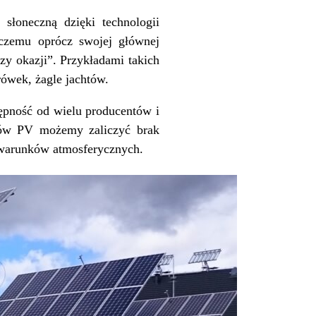
 słoneczną dzięki technologii
 czemu oprócz swojej głównej
zy okazji”. Przykładami takich
rówek, żagle jachtów.
stępność od wielu producentów i
usów PV możemy zaliczyć brak
h warunków atmosferycznych.