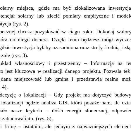
solarny miejsca, gdzie ma być zlokalizowana inwestyc
potencjał solarny lub zlecić pomiary empiryczne i mod
ycja (rys. 2).
łonecznej chcesz pozyskiwać w ciągu roku. Dokonaj walory
która do niego dociera. Dzięki temu będziesz mógł wydzie
zie inwestycja byłaby uzasadniona oraz strefy średnią i złą
nie (rys. 3).
 układ własnościowy i przestrzenny – Informacja na te
o jest kluczowa w realizacji danego projektu. Pozwala też
dana miejscowość lub gmina i przedstawia realne możli
 4).
decyzję o lokalizacji – Gdy projekt ma dotyczyć budowy 
kalizacji będzie analiza GIS, która pokaże nam, ile dzi
ało nasze kryteria – ilości energii słonecznej, odpowie
 zabudowań itp. (rys. 5).
 i firmę – ostatnim, ale jednym z najważniejszych elemen