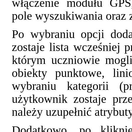
włączenie modułu GPS
pole wyszukiwania oraz z
Po wybraniu opcji dod
zostaje lista wcześniej 
którym uczniowie mog
obiekty punktowe, li
wybraniu kategorii (p
użytkownik zostaje prz
należy uzupełnić atrybut
Dodatkowo, po klikni