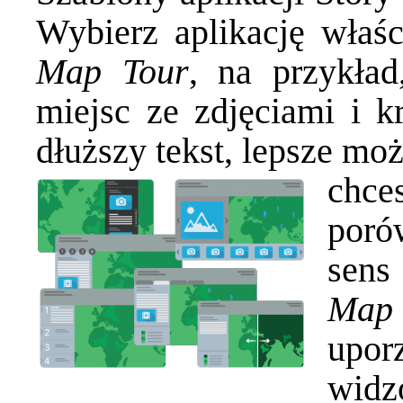
Wybierz aplikację właśc
Map Tour
, na przykład,
miejsc ze zdjęciami i k
dłuższy tekst, lepsze mo
chc
poró
sens
Map 
upor
widz