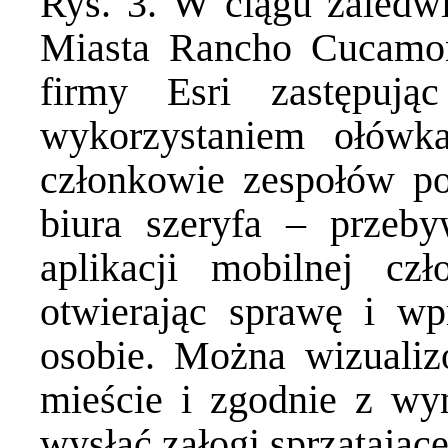
Rys. 3. W ciągu zaledw
Miasta Rancho Cucamong
firmy Esri zastępują
wykorzystaniem ołówk
członkowie zespołów po
biura szeryfa – przeb
aplikacji mobilnej c
otwierając sprawę i w
osobie. Można wizuali
mieście i zgodnie z wyn
wysłać załogi sprzątając