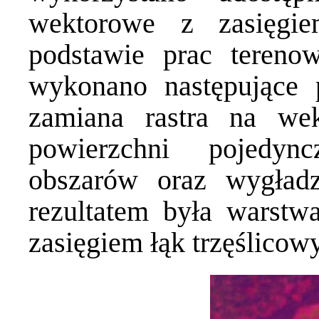
wektorowe z zasięgie
podstawie prac tereno
wykonano następujące pr
zamiana rastra na wek
powierzchni pojedync
obszarów oraz wygładz
rezultatem była warst
zasięgiem łąk trzęślicowy