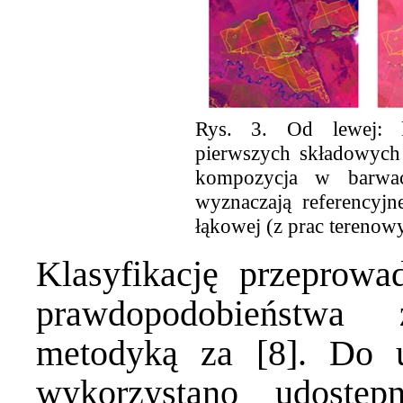
Rys. 3. Od lewej: k
pierwszych składowych
kompozycja w barwac
wyznaczają referencyjn
łąkowej (z prac tereno
Klasyfikację przeprow
prawdopodobieństwa
metodyką za [8]. Do u
wykorzystano udostę