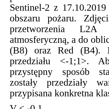
Sentinel-2 z 17.10.2019
obszaru pożaru. Zdję
przetworzenia L2A u
atmosferyczną, a do obl
(B8) oraz Red (B4). 
przedziału <-1;1>. A
przystępny sposób sta
zostały przedziały wa
przypisana konkretna kla
V < -0.1 wod