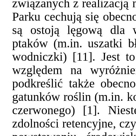
związanych z realizacją 
Parku cechują się obecno
są ostoją lęgową dla 
ptaków (m.in. uszatki bł
wodniczki) [11]. Jest t
względem na wyróżnie
podkreślić także obecno
gatunków roślin (m.in. k
czerwonego) [1]. Niest
zdolności retencyjne, cz