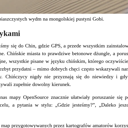
piaszczystych wydm na mongolskiej pustyni Gobi.
zykami
iśmy się do Chin, gdzie GPS, a przede wszystkim zainstal
ne. Chińskie miasta to prawdziwe betonowe dżungle, a porusz
jne, wszystkie pisane w języku chińskim, którego oczywiści
niezbyt przydatni – mimo dobrych chęci często wskazywali n
y. Chińczycy nigdy nie przyznają się do niewiedzy i gdy 
azywali zupełnie dowolny kierunek.
 nas mapy OpenSource znacznie ułatwiały poruszanie się p
celu, a pytania w stylu: „Gdzie jesteśmy?”, „Daleko jes
map przygotowywanych przez kartografów amatorów korzysta