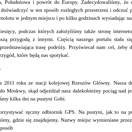
 Południowa i powrót do Europy. Zadecydowaliśmy, że c
doświadczyć w ten sposób rozległych przestrzeni i odczuć 
amolotu w jednym miejscu i po kilku godzinach wysiadając n
iesięcy, podczas których założyliśmy także stronę interne
aszą przygodą z innymi. Częścią naszego portalu stała s
rzedstawiająca trasę podróży. Przyświecał nam cel, żeby d
zygód, które będą nas spotykać.
y
 2011 roku ze stacji kolejowej Rzeszów Główny. Nasza d
 do Moskwy, skąd odjeżdżał nasz dalekobieżny pociąg nad je
iśmy kilka dni na pustyni Gobi.
rzystywać ręczny odbiornik GPS. Na pustyni, jak to na p
liśmy, gdzie się znajdujemy. Nazwy miejsc wymieniane prze
sposób