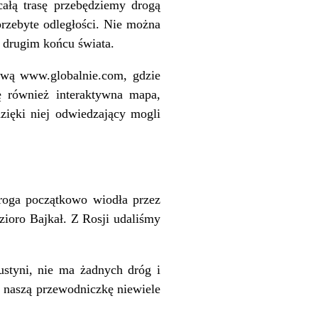
ałą trasę przebędziemy drogą
przebyte odległości. Nie można
a drugim końcu świata.
tową www.globalnie.com, gdzie
ię również interaktywna mapa,
zięki niej odwiedzający mogli
roga początkowo wiodła przez
zioro Bajkał. Z Rosji udaliśmy
ustyni, nie ma żadnych dróg i
z naszą przewodniczkę niewiele