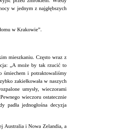
 wyjść przed zmrokiem. Wtedy
 nocy w jednym z najgłębszych
w domu w Krakowie”.
kim mieszkaniu. Często wraz z
ja: „A może by tak rzucić to
to śmiechem i potraktowaliśmy
 szybko zakiełkowała w naszych
rozpalone umysły, wieczorami
 Pewnego wieczoru ostatecznie
y padła jednogłośna decyzja
j Australia i Nowa Zelandia, a