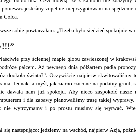
cznego odbiornika GPS mówią, że z kanionu nie zdążymy
, ponieważ jesteśmy zupełnie nieprzygotowani na spędzenie
m Colca.
awsze sobie powtarzałam: „Trzeba było siedzieć spokojnie 
!!!”
właściwie przy ściennej mapie globu zawieszonej w krakows
odróże palcem. Aż pewnego dnia półżartem padła propozyc
óż dookoła świata?”. Oczywiście najpierw skwitowaliśmy 
wania. Jednak ta myśl, jak ziarno rzucone na podatny grunt,
nie dawała nam już spokoju. Aby nieco zaspokoić nasze 
mputerem i dla zabawy planowaliśmy trasę takiej wyprawy.
uż nie wytrzymamy i po prostu musimy się wyrwać. Wted
ł się następująco: jedziemy na wschód, najpierw Azja, późnie