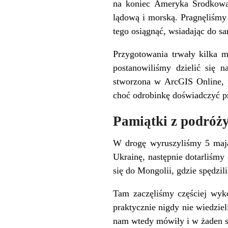
na koniec Ameryka Środkowa,
lądową i morską. Pragnęliśmy 
tego osiągnąć, wsiadając do s
Przygotowania trwały kilka m
postanowiliśmy dzielić się n
stworzona w ArcGIS Online, p
choć odrobinkę doświadczyć pr
Pamiątki z podróż
W drogę wyruszyliśmy 5 maja
Ukrainę, następnie dotarliśmy
się do Mongolii, gdzie spędzil
Tam zaczęliśmy częściej wyko
praktycznie nigdy nie wiedzie
nam wtedy mówiły i w żaden 