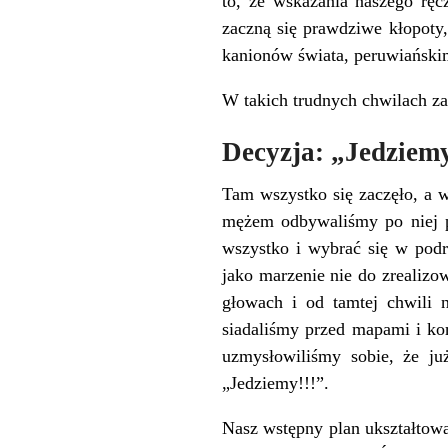
to, że wskazania naszego rę
zaczną się prawdziwe kłopoty
kanionów świata, peruwiański
W takich trudnych chwilach z
Decyzja: „Jedziemy
Tam wszystko się zaczęło, a 
mężem odbywaliśmy po niej p
wszystko i wybrać się w podr
jako marzenie nie do zrealizo
głowach i od tamtej chwili 
siadaliśmy przed mapami i ko
uzmysłowiliśmy sobie, że j
„Jedziemy!!!”.
Nasz wstępny plan ukształtowa