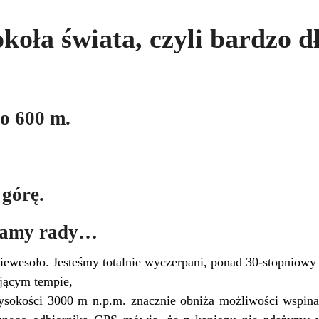
oła świata, czyli bardzo d
o 600 m.
 górę.
 damy rady…
iewesoło. Jesteśmy totalnie wyczerpani, ponad 30-stopniowy ż
ającym tempie,
ysokości 3000 m n.p.m. znacznie obniża możliwości wspina