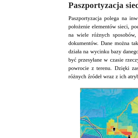
Paszportyzacja siec
Paszportyzacja polega na inw
położenie elementów sieci, p
na wiele różnych sposobów, 
dokumentów. Dane można takż
działa na wycinku bazy danego 
być przesyłane w czasie rzec
powrocie z terenu. Dzięki z
różnych źródeł wraz z ich atry