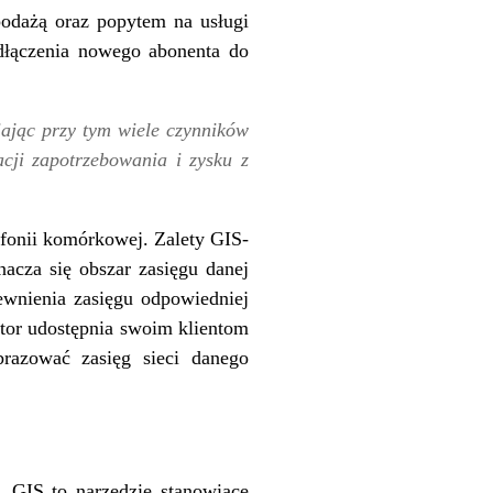
podażą oraz popytem na usługi
dłączenia nowego abonenta do
ając przy tym wiele czynników
acji zapotrzebowania i zysku z
efonii komórkowej. Zalety GIS-
acza się obszar zasięgu danej
ewnienia zasięgu odpowiedniej
ator udostępnia swoim klientom
razować zasięg sieci danego
 GIS to narzędzie stanowiące