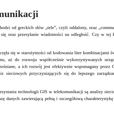
munikacji
odzi od greckich słów „tele”, czyli oddalony, oraz „commun
 się oraz przesyłanie wiadomości na odległość. Czy w tej 
częła się w starożytności od kodowania liter kombinacjami ś
efonu, aż do rozwoju współcześnie wykorzystywanych urz
ześniane, a ich rozwój jest efektywnie wspomagany przez 
iz sieciowych przyczyniających się do lepszego zarządza
ystania technologii GIS w telekomunikacji są
analizy siec
azę danych zawierającą pełną i szczegółową charakterystykę