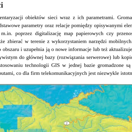
i
entaryzacji obiektów sieci wraz z ich parametrami. Grom
odstawowe parametry oraz relacje pomiędzy opisywanymi el
m.in. poprzez digitalizację map papierowych czy przeno
e zbierać w terenie z wykorzystaniem narzędzi mobilnych
obszaru i uzupełnia ją o nowe informacje lub też aktualizuj
zywistym do głównej bazy (rozwiązania serwerowe) lub kop
astosowaniu technologii GIS w jednej bazie gromadzone są
butami, co dla firm telekomunikacyjnych jest niezwykle istotn