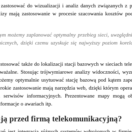
 zastosować do wizualizacji i analiz danych związanych z 
alizy mają zastosowanie w procesie szacowania kosztów po
nym możemy zaplanować optymalny przebieg sieci, uwzględni
nicznych, dzięki czemu uzyskuje się najwyższy poziom korel
tosować także do lokalizacji stacji bazowych w sieciach tel
ażalne. Stosując trójwymiarowe analizy widoczności, wyzn
możemy optymalnie usytuować stację bazową pod kątem zap
erokie zastosowanie mają narzędzia web, dzięki którym oper
ci serwisów informacyjnych. Prezentowane mapy mogą ob
formacje o awariach itp.
ją przed firmą telekomunikacyjną?
ń jest integracja różnych systemów wdrożonych w firmie.