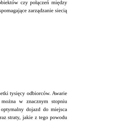
i obiektów czy połączeń między
wspomagające zarządzanie siecią
etki tysięcy odbiorców. Awarie
IS można w znacznym stopniu
o optymalny dojazd do miejsca
az straty, jakie z tego powodu