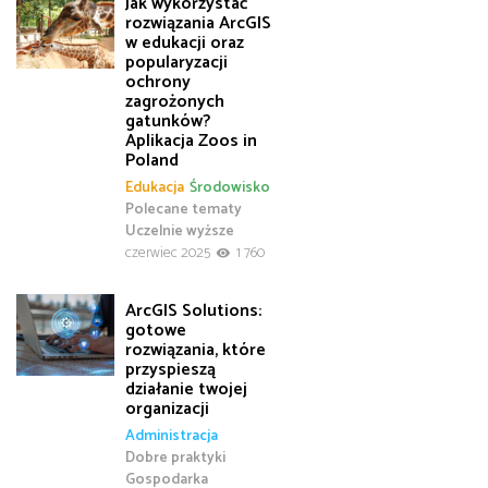
Jak wykorzystać
rozwiązania ArcGIS
w edukacji oraz
popularyzacji
ochrony
zagrożonych
gatunków?
Aplikacja Zoos in
Poland
Edukacja
Środowisko
Polecane tematy
Uczelnie wyższe
czerwiec 2025
1 760
ArcGIS Solutions:
gotowe
rozwiązania, które
przyspieszą
działanie twojej
organizacji
Administracja
Dobre praktyki
Gospodarka