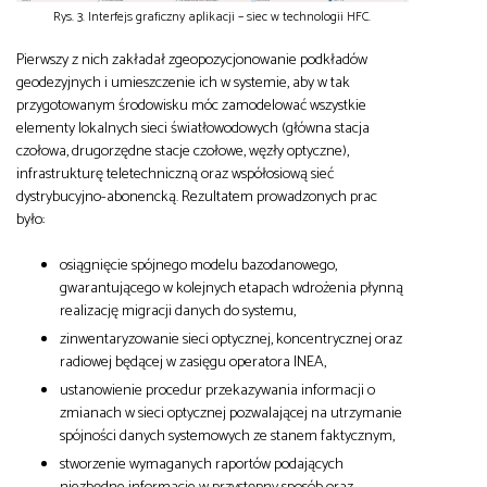
Rys. 3. Interfejs graficzny aplikacji – siec w technologii HFC.
Pierwszy z nich zakładał zgeopozycjonowanie podkładów
geodezyjnych i umieszczenie ich w systemie, aby w tak
przygotowanym środowisku móc zamodelować wszystkie
elementy lokalnych sieci światłowodowych (główna stacja
czołowa, drugorzędne stacje czołowe, węzły optyczne),
infrastrukturę teletechniczną oraz współosiową sieć
dystrybucyjno-abonencką. Rezultatem prowadzonych prac
było:
osiągnięcie spójnego modelu bazodanowego,
gwarantującego w kolejnych etapach wdrożenia płynną
realizację migracji danych do systemu,
zinwentaryzowanie sieci optycznej, koncentrycznej oraz
radiowej będącej w zasięgu operatora INEA,
ustanowienie procedur przekazywania informacji o
zmianach w sieci optycznej pozwalającej na utrzymanie
spójności danych systemowych ze stanem faktycznym,
stworzenie wymaganych raportów podających