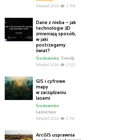
listopad 2024
2 706
Dane z nieba — jak
technologie 3D
zmieniają sposób,
w jaki
postrzegamy
świat?
Środowisko
Trendy
listopad 2024
2 572
GIS i cyfrowe
mapy
w zarządzaniu
lasami
Środowisko
Leśnictwo
listopad 2024
2 751
ArcGIS usprawnia