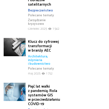
i obrazów
satelitarnych
Bezpieczeństwo
Polecane tematy
Zarządzanie
kryzysowe
czerwiec 2025
1 542
Klucz do cyfrowej
transformacji
w branży AEC
Architektura,
inżynieria
i budownictwo
Polecane tematy
maj 2025
1 752
Pięć lat walki
z pandemią: Rola
systemów GIS
w przeciwdziałaniu
COVID-19