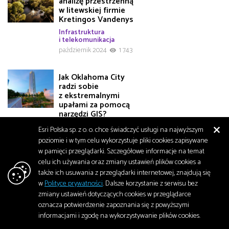
analizę przestrzenną
w litewskiej firmie
Kretingos Vandenys
Infrastruktura
i telekomunikacja
październik 2024
1 743
Jak Oklahoma City
radzi sobie
z ekstremalnymi
upałami za pomocą
narzędzi GIS?
Bezpieczeństwo
Esri Polska sp. z o. o. chce świadczyć usługi na najwyższym
październik 2024
1 848
poziomie i w tym celu wykorzystuje pliki cookies zapisywane
w pamięci przeglądarki. Szczegółowe informacje na temat
celu ich używania oraz zmiany ustawień plików cookies a
Na ratunek
waleniom
także ich usuwania z przeglądarki internetowej, znajdują się
biskajskim: morskie
w
Polityce prywatności
. Dalsze korzystanie z serwisu bez
planowanie
zmiany ustawień dotyczących cookies w przeglądarce
przestrzenne
oznacza potwierdzenie zapoznania się z powyższymi
Środowisko
informacjami i zgodę na wykorzystywanie plików cookies.
październik 2024
2 111