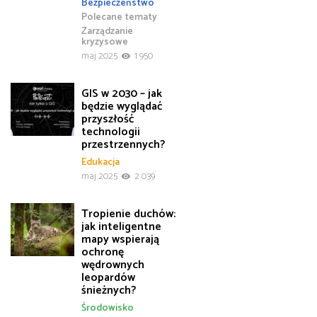
Bezpieczeństwo
Polecane tematy
Zarządzanie
kryzysowe
maj 2025
1 950
GIS w 2030 – jak
będzie wyglądać
przyszłość
technologii
przestrzennych?
Edukacja
maj 2025
2 039
Tropienie duchów:
jak inteligentne
mapy wspierają
ochronę
wędrownych
leopardów
śnieżnych?
Środowisko