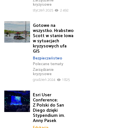
Zarządzanie
kryzysowe
styczeń 2025
2 492
Gotowe na
wszystko. Hrabstwo
Scott w stanie Iowa
w sytuacjach
kryzysowych ufa
GIS
Bezpieczeństwo
Polecane tematy
Zarządzanie
kryzysowe
grudzień 2024
1 825
Esri User
Conference:
Z Polski do San
Diego dzięki
Stypendium im.
Anny Pasek
Edukacja