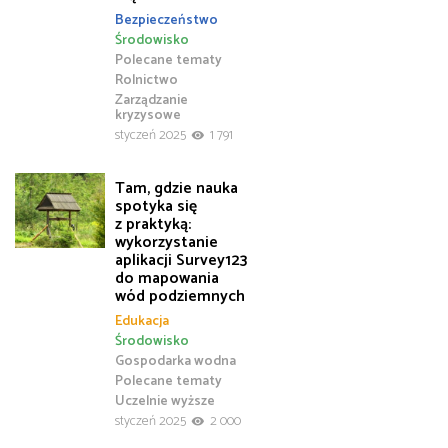
Bezpieczeństwo
Środowisko
Polecane tematy
Rolnictwo
Zarządzanie
kryzysowe
styczeń 2025
1 791
Tam, gdzie nauka
spotyka się
z praktyką:
wykorzystanie
aplikacji Survey123
do mapowania
wód podziemnych
Edukacja
Środowisko
Gospodarka wodna
Polecane tematy
Uczelnie wyższe
styczeń 2025
2 000