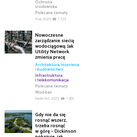
Ochrona
środowiska
Polecane tematy
maj 2025
1 725
Nowoczesne
zarządzanie siecią
wodociągową: Jak
Utility Network
zmienia pracę
Architektura, inżynieria
i budownictwo
Infrastruktura
i telekomunikacja
Polecane tematy
Wod-kan
kwiecień 2025
1 585
Gdy nie da się
rosnąć wszerz,
trzeba rosnąć
w górę – Dickinson
pokazuje, jak