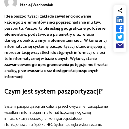
Maciej Wachowiak
od
Biznes
Idea paszportyzacji zakłada zewidencjonowanie
do
każdego z elementów sieci poprzez nadanie mu tzw.
Infrastruktura i telekomunikacja
paszportu. Paszporty określają geograficzne położenie
elementów, podstawowe parametry oraz relacje
danego obiektu z innymi elementami sieci. W konwencji
Turystyka i rekreacja
informatycznej systemy paszportyzacji stanowią spójną
reprezentację wszystkich dostępnych informacji o sieci
teleinformatycznej w bazie danych. Wykorzystanie
Architektura, inżynieria i budownictwo
zaawansowanego oprogramowania potęguje możliwości
analizy, przetwarzania oraz dostępności pożądanych
informacji
.
Czym jest system paszportyzacji?
System paszportyzacji umożliwia przechowywanie i zarządzanie
wszelkimi informacjami na temat fizycznej i logicznej
infrastruktury sieciowej, jej konfiguracji, statusie
i funkcjonowaniu. Spółka HFC Systems, dzięki wykorzystaniu