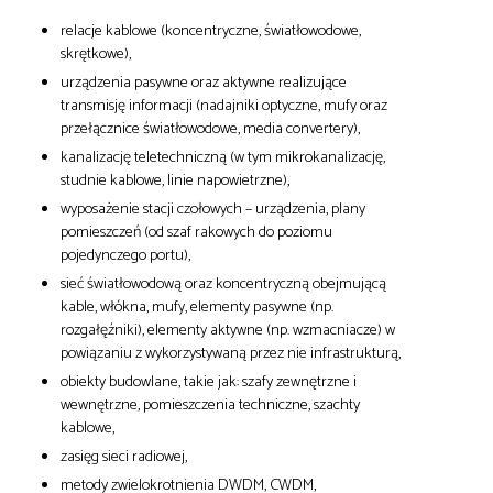
relacje kablowe (koncentryczne, światłowodowe,
skrętkowe),
urządzenia pasywne oraz aktywne realizujące
transmisję informacji (nadajniki optyczne, mufy oraz
przełącznice światłowodowe, media convertery),
kanalizację teletechniczną (w tym mikrokanalizację,
studnie kablowe, linie napowietrzne),
wyposażenie stacji czołowych – urządzenia, plany
pomieszczeń (od szaf rakowych do poziomu
pojedynczego portu),
sieć światłowodową oraz koncentryczną obejmującą
kable, włókna, mufy, elementy pasywne (np.
rozgałęźniki), elementy aktywne (np. wzmacniacze) w
powiązaniu z wykorzystywaną przez nie infrastrukturą,
obiekty budowlane, takie jak: szafy zewnętrzne i
wewnętrzne, pomieszczenia techniczne, szachty
kablowe,
zasięg sieci radiowej,
metody zwielokrotnienia DWDM, CWDM,