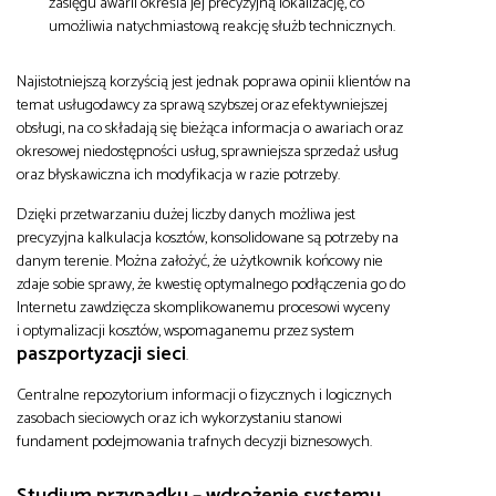
zasięgu awarii określa jej precyzyjną lokalizację, co
umożliwia natychmiastową reakcję służb technicznych.
Najistotniejszą korzyścią jest jednak poprawa opinii klientów na
temat usługodawcy za sprawą szybszej oraz efektywniejszej
obsługi, na co składają się bieżąca informacja o awariach oraz
okresowej niedostępności usług, sprawniejsza sprzedaż usług
oraz błyskawiczna ich modyfikacja w razie potrzeby.
Dzięki przetwarzaniu dużej liczby danych możliwa jest
precyzyjna kalkulacja kosztów, konsolidowane są potrzeby na
danym terenie. Można założyć, że użytkownik końcowy nie
zdaje sobie sprawy, że kwestię optymalnego podłączenia go do
Internetu zawdzięcza skomplikowanemu procesowi wyceny
i optymalizacji kosztów, wspomaganemu przez system
paszportyzacji sieci
.
Centralne repozytorium informacji o fizycznych i logicznych
zasobach sieciowych oraz ich wykorzystaniu stanowi
fundament podejmowania trafnych decyzji biznesowych.
Studium przypadku – wdrożenie systemu