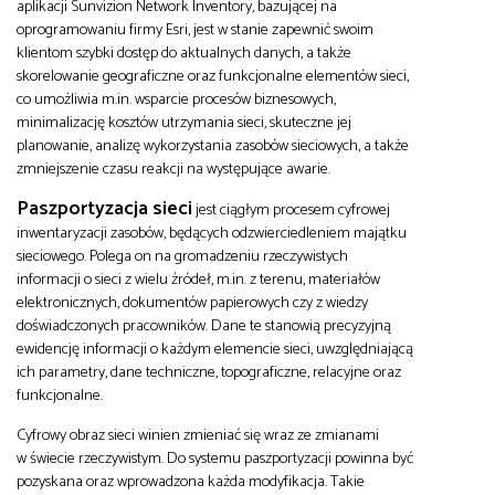
aplikacji Sunvizion Network Inventory, bazującej na
oprogramowaniu firmy Esri, jest w stanie zapewnić swoim
klientom szybki dostęp do aktualnych danych, a także
skorelowanie geograficzne oraz funkcjonalne elementów sieci,
co umożliwia m.in. wsparcie procesów biznesowych,
minimalizację kosztów utrzymania sieci, skuteczne jej
planowanie, analizę wykorzystania zasobów sieciowych, a także
zmniejszenie czasu reakcji na występujące awarie.
Paszportyzacja sieci
jest ciągłym procesem cyfrowej
inwentaryzacji zasobów, będących odzwierciedleniem majątku
sieciowego. Polega on na gromadzeniu rzeczywistych
informacji o sieci z wielu źródeł, m.in. z terenu, materiałów
elektronicznych, dokumentów papierowych czy z wiedzy
doświadczonych pracowników. Dane te stanowią precyzyjną
ewidencję informacji o każdym elemencie sieci, uwzględniającą
ich parametry, dane techniczne, topograficzne, relacyjne oraz
funkcjonalne.
Cyfrowy obraz sieci winien zmieniać się wraz ze zmianami
w świecie rzeczywistym. Do systemu paszportyzacji powinna być
pozyskana oraz wprowadzona każda modyfikacja. Takie