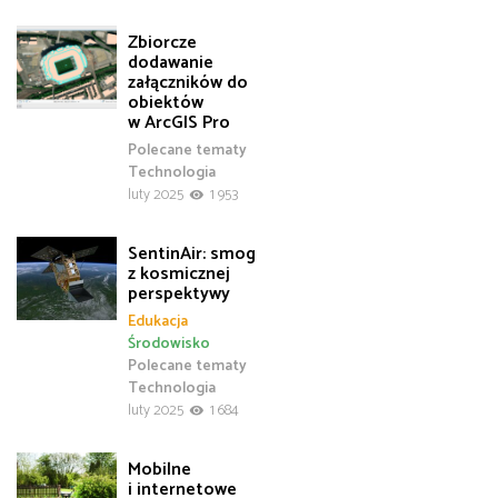
Zbiorcze
dodawanie
załączników do
obiektów
w ArcGIS Pro
Polecane tematy
Technologia
luty 2025
1 953
SentinAir: smog
z kosmicznej
perspektywy
Edukacja
Środowisko
Polecane tematy
Technologia
luty 2025
1 684
Mobilne
i internetowe