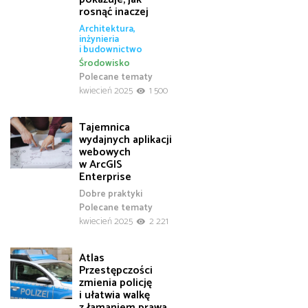
rosnąć inaczej
Architektura,
inżynieria
i budownictwo
Środowisko
Polecane tematy
kwiecień 2025
1 500
Tajemnica
wydajnych aplikacji
webowych
w ArcGIS
Enterprise
Dobre praktyki
Polecane tematy
kwiecień 2025
2 221
Atlas
Przestępczości
zmienia policję
i ułatwia walkę
z łamaniem prawa