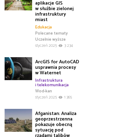
aplikacje GIS
w służbie zielonej
infrastruktury
miast
Edukacja
Polecane tematy
Uczelnie wyższe
styczeń 2025
3 234
ArcGIS for AutoCAD
usprawnia procesy
w Waternet
Infrastruktura
i telekomunikacja
Wod-kan
styczeń 2025
1 365
Afganistan: Analiza
geoprzestrzenna
pokazuje obecną
sytuację pod
rządami talibów