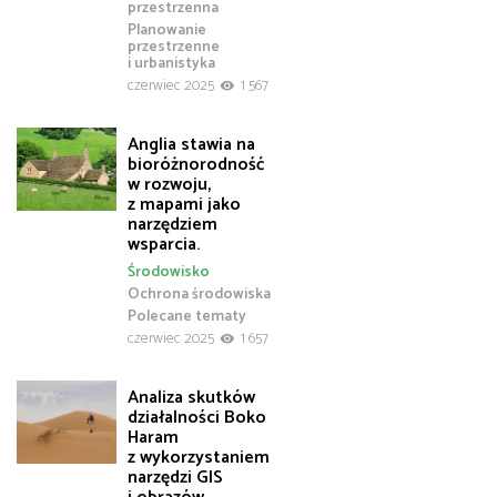
przestrzenna
Planowanie
przestrzenne
i urbanistyka
czerwiec 2025
1 567
Anglia stawia na
bioróżnorodność
w rozwoju,
z mapami jako
narzędziem
wsparcia.
Środowisko
Ochrona środowiska
Polecane tematy
czerwiec 2025
1 657
Analiza skutków
działalności Boko
Haram
z wykorzystaniem
narzędzi GIS