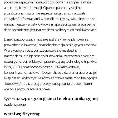
podejście zapewnia możliwość zbudowania spójnej, zawsze
aktualnej bazy informacji. Oparcie paszportyzacji na
przestrzennym systemie reprezentacji danych pozwala
zarządzać informacjami w sposób intuicyjny, wizualny oraz co
najważniejsze – prosty. Cyfrowa mapa sieci, zawierająca pełne
dane techniczne, jest narzędziem o olbrzymich możliwościach.
Dzięki paszportyzacji możliwe jest efektywne planowanie,
prowadzenie inwestycji oraz eksploatacja istniejących zasobów.
W efekcie skali paszportyzacja staje się niezbędnym
narzędziem inteligentnego budowania i zarządzania sieciami
nowej generacji, w których przenikają się technologie (np. HFC,
PON, VDSL) oraz sposoby dostępu (światłowodowe,
koncentryczne, radiowe). Optymalizacja działania sieci oraz jej
eksploatacji wykorzystuje również rozwiązania mobilne będące
„końcówką” realizującą procesy zarządzania pracownikami
wykonującymi prace terenowe.
paszportyzacji sieci telekomunikacyjnej
System
ewidencjonuje:
warstwę fizyczną: