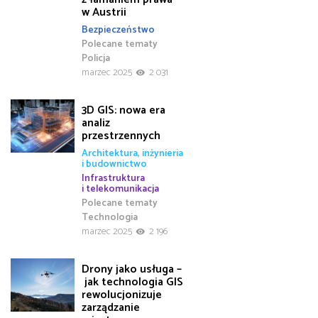
w Austrii
Bezpieczeństwo
Polecane tematy
Policja
marzec 2025
2 031
3D GIS: nowa era
analiz
przestrzennych
Architektura, inżynieria
i budownictwo
Infrastruktura
i telekomunikacja
Polecane tematy
Technologia
marzec 2025
2 196
Drony jako usługa –
jak technologia GIS
rewolucjonizuje
zarządzanie