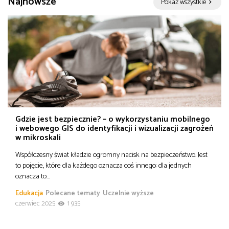
Najnowsze
Pokaż wszystkie
od
Biznes
do
Infrastruktura i telekomunikacja
Turystyka i rekreacja
Architektura, inżynieria i budownictwo
Gdzie jest bezpiecznie? – o wykorzystaniu mobilnego
i webowego GIS do identyfikacji i wizualizacji zagrożeń
w mikroskali
Współczesny świat kładzie ogromny nacisk na bezpieczeństwo. Jest
to pojęcie, które dla każdego oznacza coś innego: dla jednych
oznacza to…
Edukacja
Polecane tematy
Uczelnie wyższe
czerwiec 2025
1 935