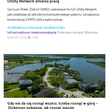
Utility Network zmienia pracę
San Juan Water District (SJWD) zastosował ArcGIS Utility Network
jako podstawę do wdrożenia komputerowego systemu zarządzania
konserwacją (CMMS), który wykorzystuje…
Architektura, inżynieria i budownictwo
Infrastruktura i telekomunikacja
Polecane tematy
Wod-kan
kwiecień 2025
1 585
Gdy nie da się rosnąć wszerz, trzeba rosnąć w górę –
Dickinson pokazuje, jak rosnąć inaczej