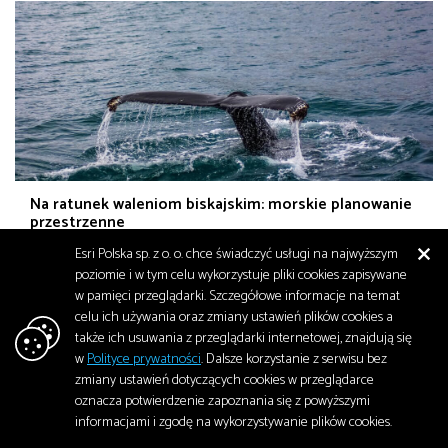
Na ratunek waleniom biskajskim: morskie planowanie
przestrzenne
Esri Polska sp. z o. o. chce świadczyć usługi na najwyższym
Nawet nazwa wielorybów biskajskich w języku angielskim – North
poziomie i w tym celu wykorzystuje pliki cookies zapisywane
Atlantic Right Whale – przypomina o trudnej historii ich kontaktów
w pamięci przeglądarki. Szczegółowe informacje na temat
z…
celu ich używania oraz zmiany ustawień plików cookies a
Środowisko
także ich usuwania z przeglądarki internetowej, znajdują się
październik 2024
2 109
w
Polityce prywatności
. Dalsze korzystanie z serwisu bez
zmiany ustawień dotyczących cookies w przeglądarce
oznacza potwierdzenie zapoznania się z powyższymi
informacjami i zgodę na wykorzystywanie plików cookies.