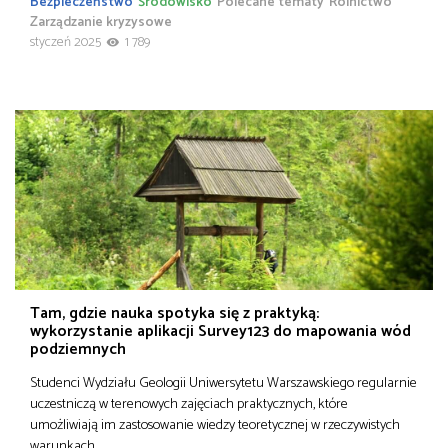
Bezpieczeństwo
Środowisko
Polecane tematy
Rolnictwo
Zarządzanie kryzysowe
styczeń 2025
1 789
Tam, gdzie nauka spotyka się z praktyką:
wykorzystanie aplikacji Survey123 do mapowania wód
podziemnych
Studenci Wydziału Geologii Uniwersytetu Warszawskiego regularnie
uczestniczą w terenowych zajęciach praktycznych, które
umożliwiają im zastosowanie wiedzy teoretycznej w rzeczywistych
warunkach….