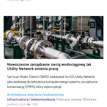
Nowoczesne zarządzanie siecią wodociągową: Jak
Utility Network zmienia pracę
San Juan Water District (SJWD) zastosował ArcGIS Utility Network
jako podstawę do wdrożenia komputerowego systemu zarządzania
konserwacją (CMMS), który wykorzystuje…
Architektura, inżynieria i budownictwo
Infrastruktura i telekomunikacja
Polecane tematy
Wod-kan
kwiecień 2025
1 580