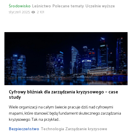
Środowisko
Leśnictwo
Polecane tematy
Uczelnie wyższe
styczeń 2025
2 101
Cyfrowy bliźniak dla zarządzania kryzysowego – case
study
Wiele organizacji na całym świecie pracuje dziś nad cyfrowymi
mapami, które stanowić będą fundament skutecznego zarządzania
kryzysowego. Tak na przykład…
Bezpieczeństwo
Technologia
Zarządzanie kryzysowe