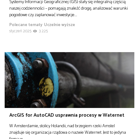
Systemy Informacji Geograficznej (GIS) stały się integralną częścią
naszej codzienności – pomagają znaleźć drogę, analizować warunki
pogodowe czy zaplanować inwestycje….
Polecane tematy
Uczelnie wyższe
styczeń 2025
3 225
ArcGIS for AutoCAD usprawnia procesy w Waternet
W Amsterdamie, stolicy Holandii, nad brzegiem rzeki Amstel
znajduje się organizacja rządowa o nazwie Waternet. Jest to jedyna
firma w…