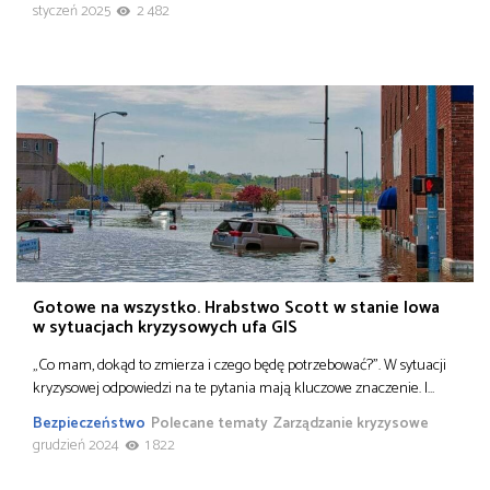
styczeń 2025
2 482
Gotowe na wszystko. Hrabstwo Scott w stanie Iowa
w sytuacjach kryzysowych ufa GIS
„Co mam, dokąd to zmierza i czego będę potrzebować?”. W sytuacji
kryzysowej odpowiedzi na te pytania mają kluczowe znaczenie. I…
Bezpieczeństwo
Polecane tematy
Zarządzanie kryzysowe
grudzień 2024
1 822