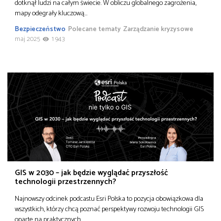
dotknął ludzi na całym świecie. W obliczu globalnego zagrożenia,
mapy odegrały kluczową…
Bezpieczeństwo
Polecane tematy
Zarządzanie kryzysowe
maj 2025
1 943
GIS w 2030 – jak będzie wyglądać przyszłość
technologii przestrzennych?
Najnowszy odcinek podcastu Esri Polska to pozycja obowiązkowa dla
wszystkich, którzy chcą poznać perspektywy rozwoju technologii GIS
oparte na praktycznych…