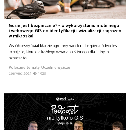
od
Biznes
do
Gdzie jest bezpiecznie? – o wykorzystaniu mobilnego
Infrastruktura i telekomunikacja
i webowego GIS do identyfikacji i wizualizacji zagrożeń
w mikroskali
Turystyka i rekreacja
Współczesny świat kładzie ogromny nacisk na bezpieczeństwo. Jest
to pojęcie, które dla każdego oznacza coś innego: dla jednych
oznacza to…
Architektura, inżynieria i budownictwo
Polecane tematy
Uczelnie wyższe
czerwiec 2025
1 928