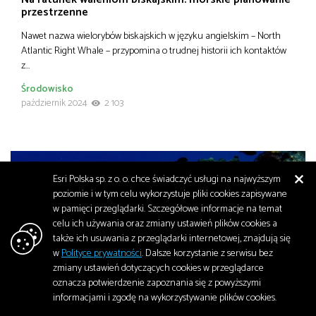
przestrzenne
Nawet nazwa wielorybów biskajskich w języku angielskim – North
Atlantic Right Whale – przypomina o trudnej historii ich kontaktów
z…
Środowisko
październik 2024
2 103
Esri Polska sp. z o. o. chce świadczyć usługi na najwyższym
poziomie i w tym celu wykorzystuje pliki cookies zapisywane
w pamięci przeglądarki. Szczegółowe informacje na temat
celu ich używania oraz zmiany ustawień plików cookies a
także ich usuwania z przeglądarki internetowej, znajdują się
w
Polityce prywatności
. Dalsze korzystanie z serwisu bez
zmiany ustawień dotyczących cookies w przeglądarce
oznacza potwierdzenie zapoznania się z powyższymi
Rafy koralowe na rozdrożu: „Każdy koralowiec,
informacjami i zgodę na wykorzystywanie plików cookies.
którego widzimy, walczy o przetrwanie”