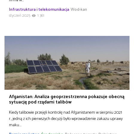
Infrastruktura i telekomunikacja
Wod-kan
styczeń 2025
1 361
Afganistan: Analiza geoprzestrzenna pokazuje obecną
sytuację pod rządami talibów
Kiedy talibowie przejęli kontrolę nad Afganistanem w sierpniu 2021
r., jedną z ich pierwszych decyzji było wprowadzenie zakazu uprawy
maku….