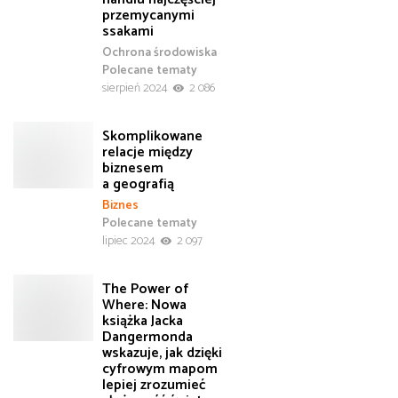
przemycanymi
ssakami
Ochrona środowiska
Polecane tematy
sierpień 2024
2 086
Skomplikowane
relacje między
biznesem
a geografią
Biznes
Polecane tematy
lipiec 2024
2 097
The Power of
Where: Nowa
książka Jacka
Dangermonda
wskazuje, jak dzięki
cyfrowym mapom
lepiej zrozumieć