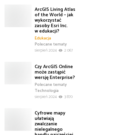
ArcGIS Living Atlas
of the World – jak
wykorzystać
zasoby Esri Inc.
w edukacji?
Edukacja
Polecane tematy
sierpień 2024
2 067
Czy ArcGIS Online
może zastąpić
wersję Enterprise?
Polecane tematy
Technologia
sierpień 2024
3 870
Cyfrowe mapy
ułatwiają
zwalczanie
nielegalnego
handlu najczęściej