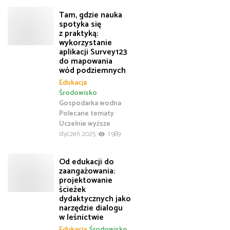
Tam, gdzie nauka
spotyka się
z praktyką:
wykorzystanie
aplikacji Survey123
do mapowania
wód podziemnych
Edukacja
Środowisko
Gospodarka wodna
Polecane tematy
Uczelnie wyższe
styczeń 2025
1 989
Od edukacji do
zaangażowania:
projektowanie
ścieżek
dydaktycznych jako
narzędzie dialogu
w leśnictwie
Edukacja
Środowisko