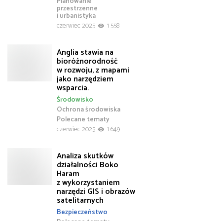
Planowanie
przestrzenne
i urbanistyka
czerwiec 2025
1 558
Anglia stawia na
bioróżnorodność
w rozwoju, z mapami
jako narzędziem
wsparcia.
Środowisko
Ochrona środowiska
Polecane tematy
czerwiec 2025
1 649
Analiza skutków
działalności Boko
Haram
z wykorzystaniem
narzędzi GIS i obrazów
satelitarnych
Bezpieczeństwo