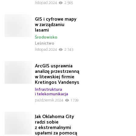
listopad 2024
2 565
GIS i cyfrowe mapy
w zarządzaniu
lasami
Środowisko
Leśnictwo
listopad 2024
2 743
ArcGIS usprawnia
analizę przestrzenną
w litewskiej firmie
Kretingos Vandenys
Infrastruktura
i telekomunikacja
październik 2024
1 739
Jak Oklahoma City
radzi sobie
z ekstremalnymi
upałami za pomocą