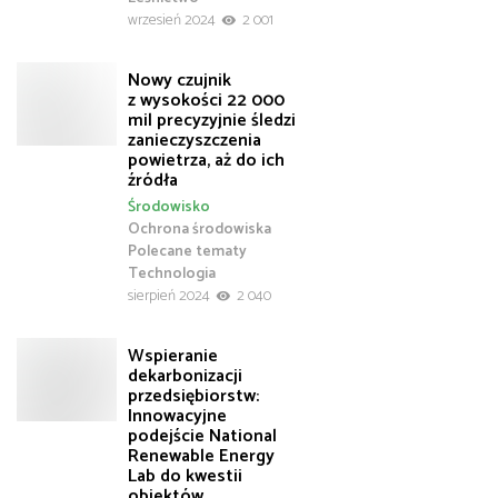
wrzesień 2024
2 001
Nowy czujnik
z wysokości 22 000
mil precyzyjnie śledzi
zanieczyszczenia
powietrza, aż do ich
źródła
Środowisko
Ochrona środowiska
Polecane tematy
Technologia
sierpień 2024
2 040
Wspieranie
dekarbonizacji
przedsiębiorstw:
Innowacyjne
podejście National
Renewable Energy
Lab do kwestii
obiektów