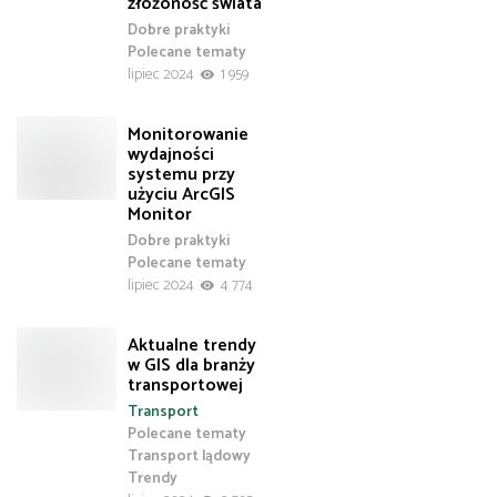
złożoność świata
Dobre praktyki
Polecane tematy
lipiec 2024
1 959
Monitorowanie
wydajności
systemu przy
użyciu ArcGIS
Monitor
Dobre praktyki
Polecane tematy
lipiec 2024
4 774
Aktualne trendy
w GIS dla branży
transportowej
Transport
Polecane tematy
Transport lądowy
Trendy