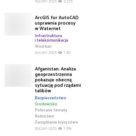
styczeń 2025
3 225
ArcGIS for AutoCAD
usprawnia procesy
w Waternet
Infrastruktura
i telekomunikacja
Wod-kan
styczeń 2025
1 361
Afganistan: Analiza
geoprzestrzenna
pokazuje obecną
sytuację pod rządami
talibów
Bezpieczeństwo
Środowisko
Polecane tematy
Rolnictwo
Zarządzanie kryzysowe
styczeń 2025
1 789