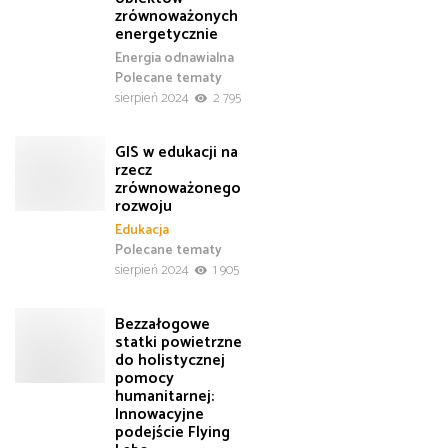
zrównoważonych
energetycznie
Energia odnawialna
Polecane tematy
sierpień 2024
2 795
GIS w edukacji na
rzecz
zrównoważonego
rozwoju
Edukacja
Polecane tematy
sierpień 2024
1 905
Bezzałogowe
statki powietrzne
do holistycznej
pomocy
humanitarnej:
Innowacyjne
podejście Flying