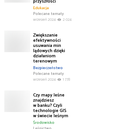
przyszłości
Edukacja
Polecane tematy
wrzesień 2024
2 024
Zwiększanie
efektywności
usuwania min
lądowych dzięki
działaniom
terenowym
Bezpieczeństwo
Polecane tematy
wrzesień 2024
1 778
Czy mapy leśne
znajdziesz
w banku? Czyli
technologie GIS
w świecie leśnym
Środowisko
Leśnictwo