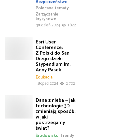
Bezpieczeństwo
Polecane tematy
Zarządzanie
kryzysowe
grudzień 2024
1 822
Esri User
Conference:
Z Polski do San
Diego dzięki
Stypendium im.
Anny Pasek
Edukacja
listopad 2024
2 702
Dane z nieba — jak
technologie 3D
zmieniają sposób,
w jaki
postrzegamy
świat?
Środowisko
Trendy