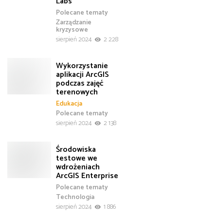
Labs
Polecane tematy
Zarządzanie
kryzysowe
sierpień 2024
2 228
Wykorzystanie
aplikacji ArcGIS
podczas zajęć
terenowych
Edukacja
Polecane tematy
sierpień 2024
2 138
Środowiska
testowe we
wdrożeniach
ArcGIS Enterprise
Polecane tematy
Technologia
sierpień 2024
1 886