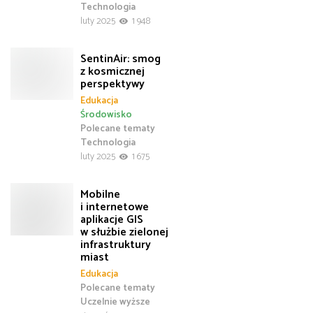
Technologia
luty 2025
1 948
SentinAir: smog
z kosmicznej
perspektywy
Edukacja
Środowisko
Polecane tematy
Technologia
luty 2025
1 675
Mobilne
i internetowe
aplikacje GIS
w służbie zielonej
infrastruktury
miast
Edukacja
Polecane tematy
Uczelnie wyższe