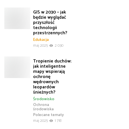
GIS w 2030 – jak
będzie wyglądać
przyszłość
technologii
przestrzennych?
Edukacja
maj 2025
2 030
Tropienie duchów:
jak inteligentne
mapy wspierają
ochronę
wędrownych
leopardów
śnieżnych?
Środowisko
Ochrona
środowiska
Polecane tematy
maj 2025
1 718