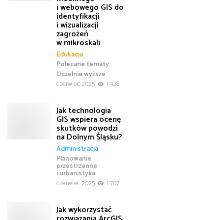
i webowego GIS do
identyfikacji
i wizualizacji
zagrożeń
w mikroskali
Edukacja
Polecane tematy
Uczelnie wyższe
czerwiec 2025
1 928
Jak technologia
GIS wspiera ocenę
skutków powodzi
na Dolnym Śląsku?
Administracja
Planowanie
przestrzenne
i urbanistyka
czerwiec 2025
1 707
Jak wykorzystać
rozwiązania ArcGIS