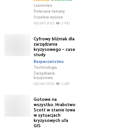
Leśnictwo
Polecane tematy
Uczelnie wyższe
styczeń 2025
2 100
Cyfrowy bliźniak dla
zarządzania
kryzysowego – case
study
Bezpieczeństwo
Technologia
Zarządzanie
kryzysowe
styczeń 2025
2 481
Gotowe na
wszystko. Hrabstwo
Scott w stanie Iowa
w sytuacjach
kryzysowych ufa
GIS