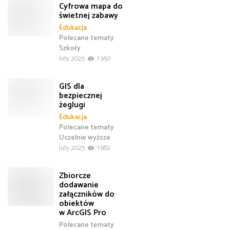
Cyfrowa mapa do
świetnej zabawy
Edukacja
Polecane tematy
Szkoły
luty 2025
1 950
GIS dla
bezpiecznej
żeglugi
Edukacja
Polecane tematy
Uczelnie wyższe
luty 2025
1 682
Zbiorcze
dodawanie
załączników do
obiektów
w ArcGIS Pro
Polecane tematy