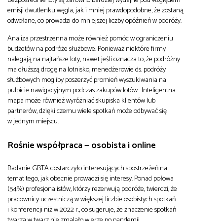
Bezpośrednie loty są zarówno bardziej wydajne pod względem
emisji dwutlenku węgla, jak i mniej prawdopodobne, że zostaną
odwołane, co prowadzi do mniejszej liczby opóźnień w podróży.
Analiza przestrzenna może również pomóc w ograniczeniu
budżetów na podróże służbowe. Ponieważ niektóre firmy
nalegają na najtańsze loty, nawet jeśli oznacza to, że podróżny
ma dłuższą drogę na lotnisko, menedżerowie ds. podróży
służbowych mogliby poszerzyć promień wyszukiwania na
pulpicie nawigacyjnym podczas zakupów lotów. Inteligentna
mapa może również wyróżniać skupiska klientów lub
partnerów, dzięki czemu wiele spotkań może odbywać się
w jednym miejscu.
Rośnie współpraca — osobista i online
Badanie GBTA dostarczyło interesujących spostrzeżeń na
temat tego, jak obecnie prowadzi się interesy. Ponad połowa
(54%) profesjonalistów, którzy rezerwują podróże, twierdzi, że
pracownicy uczestniczą w większej liczbie osobistych spotkań
i konferencji niż w 2022 r., co sugeruje, że znaczenie spotkań
twarzą w twarz nie zmalało w erze po pandemii.