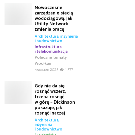
Nowoczesne
zarządzanie siecią
wodociągową: Jak
Utility Network
zmienia pracę
Architektura, inżynieria
i budownictwo
Infrastruktura
i telekomunikacja
Polecane tematy
Wod-kan
kwiecień 2025
1 577
Gdy nie da się
rosnąć wszerz,
trzeba rosnąć
w górę – Dickinson
pokazuje, jak
rosnąć inaczej
Architektura,
inżynieria
i budownictwo