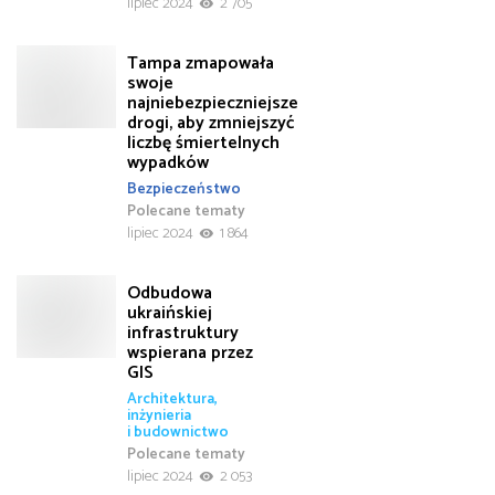
lipiec 2024
2 705
Tampa zmapowała
swoje
najniebezpieczniejsze
drogi, aby zmniejszyć
liczbę śmiertelnych
wypadków
Bezpieczeństwo
Polecane tematy
lipiec 2024
1 864
Odbudowa
ukraińskiej
infrastruktury
wspierana przez
GIS
Architektura,
inżynieria
i budownictwo
Polecane tematy
lipiec 2024
2 053