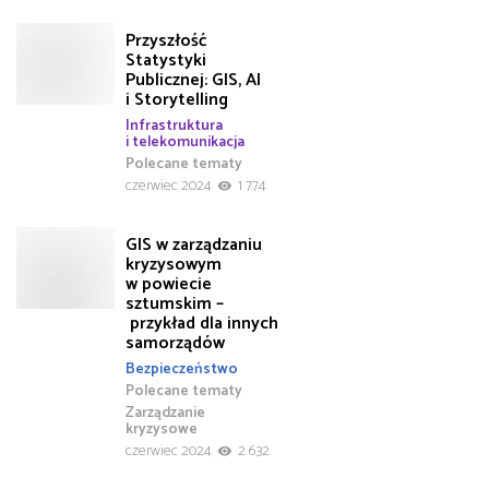
Przyszłość
Statystyki
Publicznej: GIS, AI
i Storytelling
Infrastruktura
i telekomunikacja
Polecane tematy
czerwiec 2024
1 774
GIS w zarządzaniu
kryzysowym
w powiecie
sztumskim –
przykład dla innych
samorządów
Bezpieczeństwo
Polecane tematy
Zarządzanie
kryzysowe
czerwiec 2024
2 632