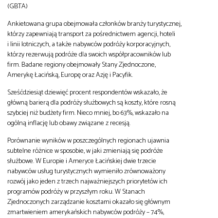
(GBTA)
Ankietowana grupa obejmowała członków branży turystycznej,
którzy zapewniają transport za pośrednictwem agencji, hoteli
i linii lotniczych, a także nabywców podróży korporacyjnych,
którzy rezerwują podróże dla swoich współpracowników lub
firm. Badane regiony obejmowały Stany Zjednoczone,
Amerykę Łacińską, Europę oraz Azję i Pacyfik.
Sześćdziesiąt dziewięć procent respondentów wskazało, że
główną barierą dla podróży służbowych są koszty, które rosną
szybciej niż budżety firm. Nieco mniej, bo 63%, wskazało na
ogólną inflację lub obawy związane z recesją.
Porównanie wyników w poszczególnych regionach ujawnia
subtelne różnice w sposobie, w jaki zmieniają się podróże
służbowe. W Europie i Ameryce Łacińskiej dwie trzecie
nabywców usług turystycznych wymieniło zrównoważony
rozwój jako jeden z trzech najważniejszych priorytetów ich
programów podróży w przyszłym roku. W Stanach
Zjednoczonych zarządzanie kosztami okazało się głównym
zmartwieniem amerykańskich nabywców podróży – 74%,