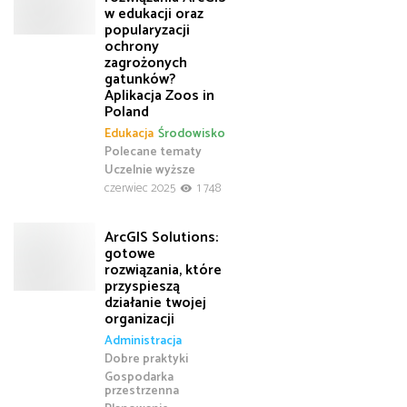
w edukacji oraz
popularyzacji
ochrony
zagrożonych
gatunków?
Aplikacja Zoos in
Poland
Edukacja
Środowisko
Polecane tematy
Uczelnie wyższe
czerwiec 2025
1 748
ArcGIS Solutions:
gotowe
rozwiązania, które
przyspieszą
działanie twojej
organizacji
Administracja
Dobre praktyki
Gospodarka
przestrzenna