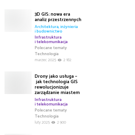
3D GIS: nowa era
analiz przestrzennych
Architektura, inżynieria
i budownictwo
Infrastruktura
i telekomunikacja
Polecane tematy
Technologia
marzec 2025
2 182
Drony jako usługa –
jak technologia GIS
rewolucjonizuje
zarządzanie miastem
Infrastruktura
i telekomunikacja
Polecane tematy
Technologia
luty 2025
2 900