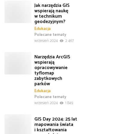
Jak narzędzia GIS
wspierają naukę
w technikum
geodezyjnym?
Edukacja
Polecane tematy
wrzesień 2024
2 467
Narzędzia ArcGIS
wspierają
opracowywanie
tyflomap
zabytkowych
parków
Edukacja
Polecane tematy
wrzesień 2024
1 849
GIS Day 2024: 25 lat
mapowania świata
i kształtowania