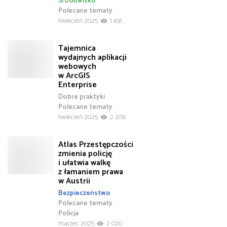
Środowisko
Polecane tematy
kwiecień 2025
1 491
Tajemnica
wydajnych aplikacji
webowych
w ArcGIS
Enterprise
Dobre praktyki
Polecane tematy
kwiecień 2025
2 209
Atlas Przestępczości
zmienia policję
i ułatwia walkę
z łamaniem prawa
w Austrii
Bezpieczeństwo
Polecane tematy
Policja
marzec 2025
2 020