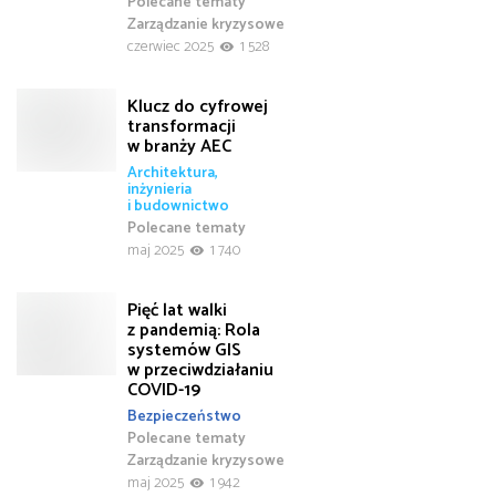
Polecane tematy
Zarządzanie kryzysowe
czerwiec 2025
1 528
Klucz do cyfrowej
transformacji
w branży AEC
Architektura,
inżynieria
i budownictwo
Polecane tematy
maj 2025
1 740
Pięć lat walki
z pandemią: Rola
systemów GIS
w przeciwdziałaniu
COVID-19
Bezpieczeństwo
Polecane tematy
Zarządzanie kryzysowe
maj 2025
1 942