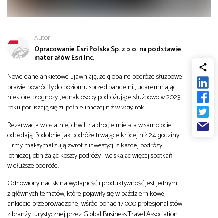
od
Biznes
do
Autor
Infrastruktura i telekomunikacja
Opracowanie Esri Polska Sp. z o.o. na podstawie
materiałów Esri Inc.
Turystyka i rekreacja
Nowe dane ankietowe ujawniają, że globalne podróże służbowe
prawie powróciły do poziomu sprzed pandemii, udaremniając
niektóre prognozy. Jednak osoby podróżujące służbowo w 2023
Architektura, inżynieria i budownictwo
roku poruszają się zupełnie inaczej niż w 2019 roku.
Rezerwacje w ostatniej chwili na drogie miejsca w samolocie
odpadają. Podobnie jak podróże trwające krócej niż 24 godziny.
Firmy maksymalizują zwrot z inwestycji z każdej podróży
lotniczej, obniżając koszty podróży i wciskając więcej spotkań
w dłuższe podróże.
Odnowiony nacisk na wydajność i produktywność jest jednym
z głównych tematów, które pojawiły się w październikowej
ankiecie przeprowadzonej wśród ponad 17 000 profesjonalistów
z branży turystycznej przez Global Business Travel Association