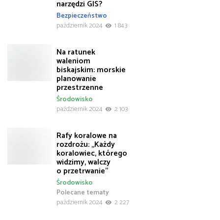
narzędzi GIS?
Bezpieczeństwo
październik 2024
1 843
Na ratunek
waleniom
biskajskim: morskie
planowanie
przestrzenne
Środowisko
październik 2024
2 103
Rafy koralowe na
rozdrożu: „Każdy
koralowiec, którego
widzimy, walczy
o przetrwanie”
Środowisko
Polecane tematy
październik 2024
2 227