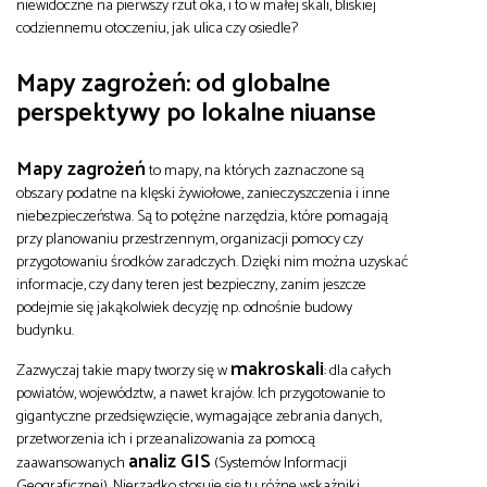
niewidoczne na pierwszy rzut oka, i to w małej skali, bliskiej
codziennemu otoczeniu, jak ulica czy osiedle?
Mapy zagrożeń: od globalne
perspektywy po lokalne niuanse
Mapy zagrożeń
to mapy, na których zaznaczone są
obszary podatne na klęski żywiołowe, zanieczyszczenia i inne
niebezpieczeństwa. Są to potężne narzędzia, które pomagają
przy planowaniu przestrzennym, organizacji pomocy czy
przygotowaniu środków zaradczych. Dzięki nim można uzyskać
informacje, czy dany teren jest bezpieczny, zanim jeszcze
podejmie się jakąkolwiek decyzję np. odnośnie budowy
budynku.
makroskali
Zazwyczaj takie mapy tworzy się w
: dla całych
powiatów, województw, a nawet krajów. Ich przygotowanie to
gigantyczne przedsięwzięcie, wymagające zebrania danych,
przetworzenia ich i przeanalizowania za pomocą
analiz GIS
zaawansowanych
(Systemów Informacji
Geograficznej). Nierzadko stosuje się tu różne wskaźniki