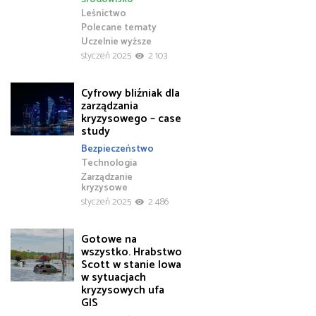
Leśnictwo
Polecane tematy
Uczelnie wyższe
styczeń 2025
2 103
Cyfrowy bliźniak dla
zarządzania
kryzysowego – case
study
Bezpieczeństwo
Technologia
Zarządzanie
kryzysowe
styczeń 2025
2 486
Gotowe na
wszystko. Hrabstwo
Scott w stanie Iowa
w sytuacjach
kryzysowych ufa
GIS