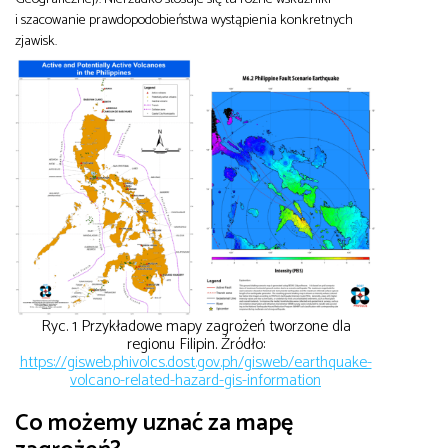
i szacowanie prawdopodobieństwa wystąpienia konkretnych
zjawisk.
Ryc. 1 Przykładowe mapy zagrożeń tworzone dla
regionu Filipin. Źródło:
https://gisweb.phivolcs.dost.gov.ph/gisweb/earthquake-
volcano-related-hazard-gis-information
Co możemy uznać za mapę