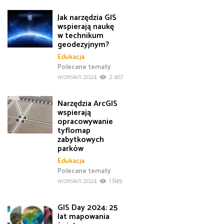
Jak narzędzia GIS
wspierają naukę
w technikum
geodezyjnym?
Edukacja
Polecane tematy
wrzesień 2024
2 467
Narzędzia ArcGIS
wspierają
opracowywanie
tyflomap
zabytkowych
parków
Edukacja
Polecane tematy
wrzesień 2024
1 849
GIS Day 2024: 25
lat mapowania