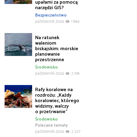
upałami za pomocą
narzędzi GIS?
Bezpieczeństwo
październik 2024
1 844
Na ratunek
waleniom
biskajskim: morskie
planowanie
przestrzenne
Środowisko
październik 2024
2 106
Rafy koralowe na
rozdrożu: „Każdy
koralowiec, którego
widzimy, walczy
o przetrwanie”
Środowisko
Polecane tematy
październik 2024
2 227