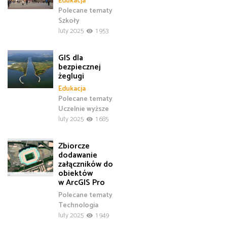
Edukacja
Polecane tematy
Szkoły
luty 2025
1 953
GIS dla
bezpiecznej
żeglugi
Edukacja
Polecane tematy
Uczelnie wyższe
luty 2025
1 685
Zbiorcze
dodawanie
załączników do
obiektów
w ArcGIS Pro
Polecane tematy
Technologia
luty 2025
1 949