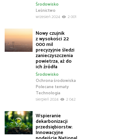
Środowisko
Leśnictwo
wrzesień 2024
2 001
Nowy czujnik
z wysokości 22
000 mil
precyzyjnie śledzi
zanieczyszczenia
powietrza, aż do
ich źródła
Środowisko
Ochrona środowiska
Polecane tematy
Technologia
sierpień 2024
2 042
Wspieranie
dekarbonizacji
przedsiębiorstw:
Innowacyjne
podejście National