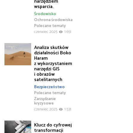
narzędziem
wsparcia.
Środowisko
Ochrona środowiska
Polecane tematy
czerwiec 2025
1 651
Analiza skutków
działalności Boko
Haram
z wykorzystaniem
narzędzi GIS
i obrazów
satelitarnych
Bezpieczeństwo
Polecane tematy
Zarządzanie
kryzysowe
czerwiec 2025
1 531
Klucz do cyfrowej
transformacji