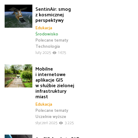
SentinAir: smog
z kosmicznej
perspektywy
Edukacja
Środowisko
Polecane tematy
Technologia
luty 2025
1 675
Mobilne
i internetowe
aplikacje GIS
w służbie zielonej
infrastruktury
miast
Edukacja
Polecane tematy
Uczelnie wyższe
styczeń 2025
3 225