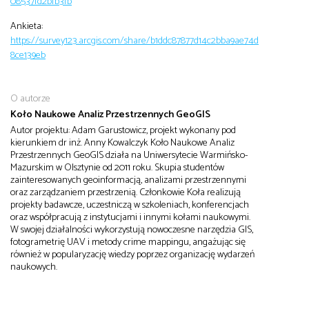
08537fd2bfb3fb
Ankieta:
https://survey123.arcgis.com/share/b1ddc87877d14c2bba9ae74d
8ce139eb
O autorze
Koło Naukowe Analiz Przestrzennych GeoGIS
Autor projektu: Adam Garustowicz, projekt wykonany pod
kierunkiem dr inż. Anny Kowalczyk Koło Naukowe Analiz
Przestrzennych GeoGIS działa na Uniwersytecie Warmińsko-
Mazurskim w Olsztynie od 2011 roku. Skupia studentów
zainteresowanych geoinformacją, analizami przestrzennymi
oraz zarządzaniem przestrzenią. Członkowie Koła realizują
projekty badawcze, uczestniczą w szkoleniach, konferencjach
oraz współpracują z instytucjami i innymi kołami naukowymi.
W swojej działalności wykorzystują nowoczesne narzędzia GIS,
fotogrametrię UAV i metody crime mappingu, angażując się
również w popularyzację wiedzy poprzez organizację wydarzeń
naukowych.