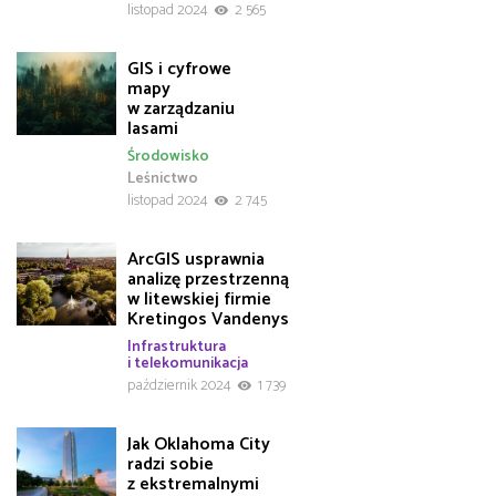
listopad 2024
2 565
GIS i cyfrowe
mapy
w zarządzaniu
lasami
Środowisko
Leśnictwo
listopad 2024
2 745
ArcGIS usprawnia
analizę przestrzenną
w litewskiej firmie
Kretingos Vandenys
Infrastruktura
i telekomunikacja
październik 2024
1 739
Jak Oklahoma City
radzi sobie
z ekstremalnymi