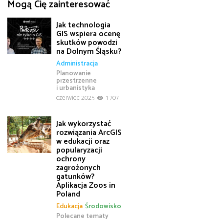
Mogą Cię zainteresować
Jak technologia
GIS wspiera ocenę
skutków powodzi
na Dolnym Śląsku?
Administracja
Planowanie
przestrzenne
i urbanistyka
czerwiec 2025
1 707
Jak wykorzystać
rozwiązania ArcGIS
w edukacji oraz
popularyzacji
ochrony
zagrożonych
gatunków?
Aplikacja Zoos in
Poland
Edukacja
Środowisko
Polecane tematy