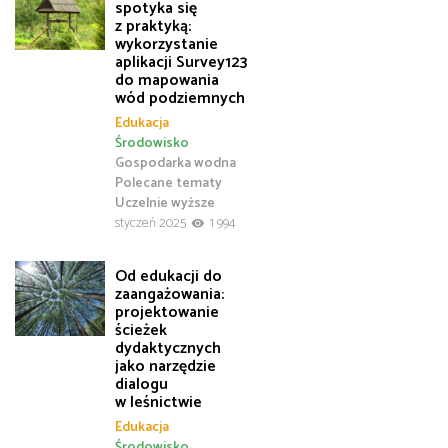
spotyka się
z praktyką:
wykorzystanie
aplikacji Survey123
do mapowania
wód podziemnych
Edukacja
Środowisko
Gospodarka wodna
Polecane tematy
Uczelnie wyższe
styczeń 2025
1 994
Od edukacji do
zaangażowania:
projektowanie
ścieżek
dydaktycznych
jako narzędzie
dialogu
w leśnictwie
Edukacja
Środowisko