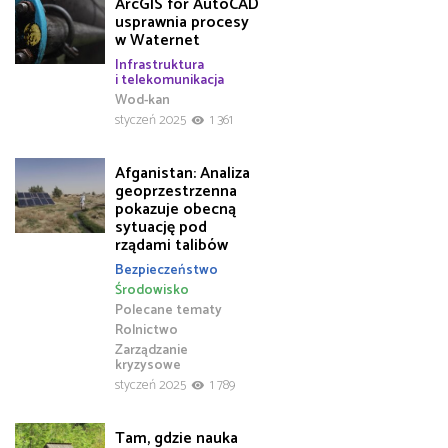
ArcGIS for AutoCAD
usprawnia procesy
w Waternet
Infrastruktura
i telekomunikacja
Wod-kan
styczeń 2025
1 361
Afganistan: Analiza
geoprzestrzenna
pokazuje obecną
sytuację pod
rządami talibów
Bezpieczeństwo
Środowisko
Polecane tematy
Rolnictwo
Zarządzanie
kryzysowe
styczeń 2025
1 789
Tam, gdzie nauka