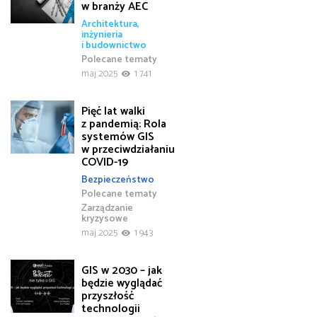
w branży AEC
Architektura,
inżynieria
i budownictwo
Polecane tematy
maj 2025
1 741
Pięć lat walki
z pandemią: Rola
systemów GIS
w przeciwdziałaniu
COVID-19
Bezpieczeństwo
Polecane tematy
Zarządzanie
kryzysowe
maj 2025
1 943
GIS w 2030 – jak
będzie wyglądać
przyszłość
technologii