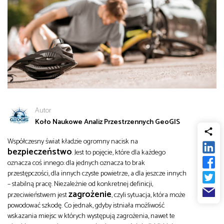
od
Biznes
do
Infrastruktura i telekomunikacja
Turystyka i rekreacja
Architektura, inżynieria i budownictwo
Autor
Koło Naukowe Analiz Przestrzennych GeoGIS
Współczesny świat kładzie ogromny nacisk na
bezpieczeństwo
. Jest to pojęcie, które dla każdego
oznacza coś innego: dla jednych oznacza to brak
przestępczości, dla innych czyste powietrze, a dla jeszcze innych
– stabilną pracę. Niezależnie od konkretnej definicji,
zagrożenie
przeciwieństwem jest
, czyli sytuacja, która może
powodować szkodę. Co jednak, gdyby istniała możliwość
wskazania miejsc w których występują zagrożenia, nawet te