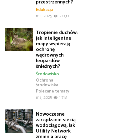
przestrzennych?
Edukacja
maj 2025
2 030
Tropienie duchów:
jak inteligentne
mapy wspierają
ochronę
wędrownych
leopardów
śnieżnych?
Środowisko
Ochrona
środowiska
Polecane tematy
maj 2025
1 718
Nowoczesne
zarządzanie siecią
wodociągową: Jak
Utility Network
zmienia pracę