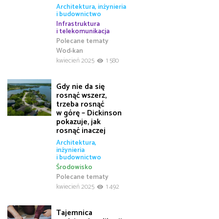
Architektura, inżynieria
i budownictwo
Infrastruktura
i telekomunikacja
Polecane tematy
Wod-kan
kwiecień 2025
1 580
Gdy nie da się
rosnąć wszerz,
trzeba rosnąć
w górę – Dickinson
pokazuje, jak
rosnąć inaczej
Architektura,
inżynieria
i budownictwo
Środowisko
Polecane tematy
kwiecień 2025
1 492
Tajemnica