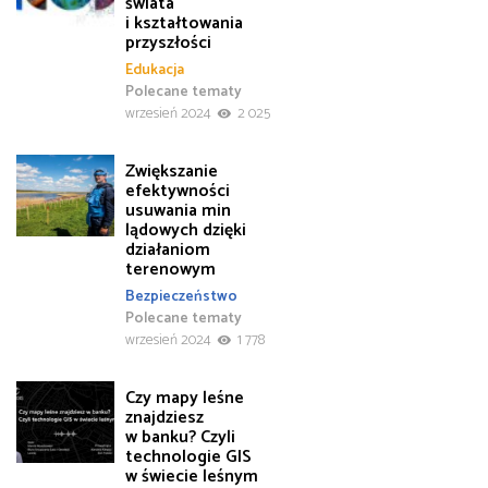
świata
i kształtowania
przyszłości
Edukacja
Polecane tematy
wrzesień 2024
2 025
Zwiększanie
efektywności
usuwania min
lądowych dzięki
działaniom
terenowym
Bezpieczeństwo
Polecane tematy
wrzesień 2024
1 778
Czy mapy leśne
znajdziesz
w banku? Czyli
technologie GIS
w świecie leśnym