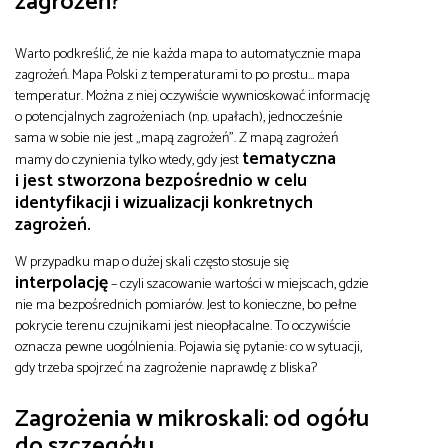
zagrożeń?
Warto podkreślić, że nie każda mapa to automatycznie mapa
zagrożeń. Mapa Polski z temperaturami to po prostu… mapa
temperatur. Można z niej oczywiście wywnioskować informację
o potencjalnych zagrożeniach (np. upałach), jednocześnie
sama w sobie nie jest „mapą zagrożeń”. Z mapą zagrożeń
tematyczna
mamy do czynienia tylko wtedy, gdy jest
i jest stworzona bezpośrednio w celu
identyfikacji i wizualizacji konkretnych
zagrożeń.
W przypadku map o dużej skali często stosuje się
interpolację
– czyli szacowanie wartości w miejscach, gdzie
nie ma bezpośrednich pomiarów. Jest to konieczne, bo pełne
pokrycie terenu czujnikami jest nieopłacalne. To oczywiście
oznacza pewne uogólnienia. Pojawia się pytanie: co w sytuacji,
gdy trzeba spojrzeć na zagrożenie naprawdę z bliska?
Zagrożenia w mikroskali: od ogółu
do szczegółu