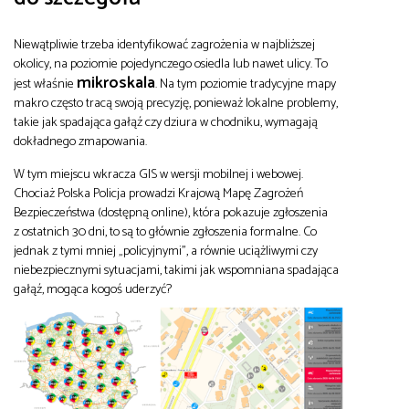
Niewątpliwie trzeba identyfikować zagrożenia w najbliższej
okolicy, na poziomie pojedynczego osiedla lub nawet ulicy. To
mikroskala
jest właśnie
. Na tym poziomie tradycyjne mapy
makro często tracą swoją precyzję, ponieważ lokalne problemy,
takie jak spadająca gałąź czy dziura w chodniku, wymagają
dokładnego zmapowania.
W tym miejscu wkracza GIS w wersji mobilnej i webowej.
Chociaż Polska Policja prowadzi Krajową Mapę Zagrożeń
Bezpieczeństwa (dostępną online), która pokazuje zgłoszenia
z ostatnich 30 dni, to są to głównie zgłoszenia formalne. Co
jednak z tymi mniej „policyjnymi”, a równie uciążliwymi czy
niebezpiecznymi sytuacjami, takimi jak wspomniana spadająca
gałąź, mogąca kogoś uderzyć?