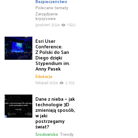
Bezpieczeństwo
Polecane tematy
Zarządzanie
kryzysowe
grudzień 2024
1 822
Esri User
Conference:
Z Polski do San
Diego dzięki
Stypendium im.
Anny Pasek
Edukacja
listopad 2024
2 703
Dane z nieba — jak
technologie 3D
zmieniają sposób,
w jaki
postrzegamy
świat?
Środowisko
Trendy