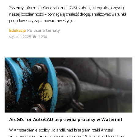
Systemy Informacji Geograficznej (GIS) stały się integralną częścią
naszej codzienności – pomagają znaleźć drogę, analizować warunki
pogodowe czy zaplanować inwestycje….
Edukacja
Polecane tematy
styczeń 2025
3 234
ArcGIS for AutoCAD usprawnia procesy w Waternet
W Amsterdamie, stolicy Holandii, nad brzegiem rzeki Amstel
znajduje się organizacja rządowa o nazwie Waternet. Jest to jedyna