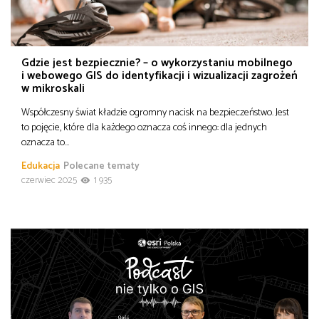
od
Biznes
do
Gdzie jest bezpiecznie? – o wykorzystaniu mobilnego
Infrastruktura i telekomunikacja
i webowego GIS do identyfikacji i wizualizacji zagrożeń
w mikroskali
Turystyka i rekreacja
Współczesny świat kładzie ogromny nacisk na bezpieczeństwo. Jest
to pojęcie, które dla każdego oznacza coś innego: dla jednych
oznacza to…
Architektura, inżynieria i budownictwo
Edukacja
Polecane tematy
czerwiec 2025
1 935