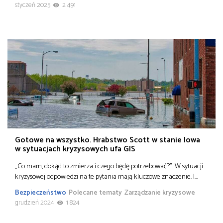
styczeń 2025
2 491
Gotowe na wszystko. Hrabstwo Scott w stanie Iowa
w sytuacjach kryzysowych ufa GIS
„Co mam, dokąd to zmierza i czego będę potrzebować?”. W sytuacji
kryzysowej odpowiedzi na te pytania mają kluczowe znaczenie. I…
Bezpieczeństwo
Polecane tematy
Zarządzanie kryzysowe
grudzień 2024
1 824