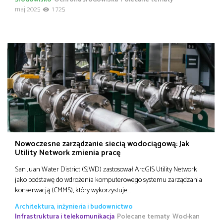
maj 2025
1 725
Nowoczesne zarządzanie siecią wodociągową: Jak
Utility Network zmienia pracę
San Juan Water District (SJWD) zastosował ArcGIS Utility Network
jako podstawę do wdrożenia komputerowego systemu zarządzania
konserwacją (CMMS), który wykorzystuje…
Architektura, inżynieria i budownictwo
Infrastruktura i telekomunikacja
Polecane tematy
Wod-kan