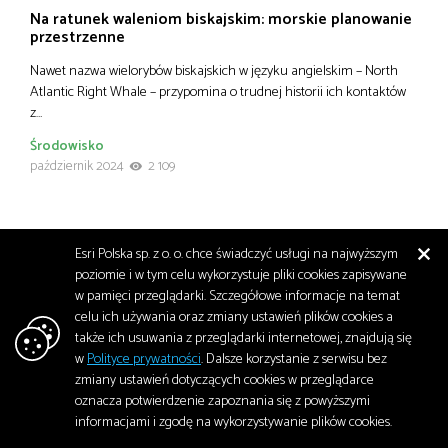
Na ratunek waleniom biskajskim: morskie planowanie
przestrzenne
Nawet nazwa wielorybów biskajskich w języku angielskim – North
Atlantic Right Whale – przypomina o trudnej historii ich kontaktów
z…
Środowisko
październik 2024
2 109
Esri Polska sp. z o. o. chce świadczyć usługi na najwyższym
poziomie i w tym celu wykorzystuje pliki cookies zapisywane
w pamięci przeglądarki. Szczegółowe informacje na temat
celu ich używania oraz zmiany ustawień plików cookies a
także ich usuwania z przeglądarki internetowej, znajdują się
w
Polityce prywatności
. Dalsze korzystanie z serwisu bez
zmiany ustawień dotyczących cookies w przeglądarce
oznacza potwierdzenie zapoznania się z powyższymi
informacjami i zgodę na wykorzystywanie plików cookies.
Rafy koralowe na rozdrożu: „Każdy koralowiec,