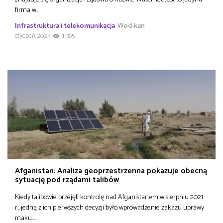
firma w…
Infrastruktura i telekomunikacja
Wod-kan
styczeń 2025
1 365
Afganistan: Analiza geoprzestrzenna pokazuje obecną
sytuację pod rządami talibów
Kiedy talibowie przejęli kontrolę nad Afganistanem w sierpniu 2021
r., jedną z ich pierwszych decyzji było wprowadzenie zakazu uprawy
maku….