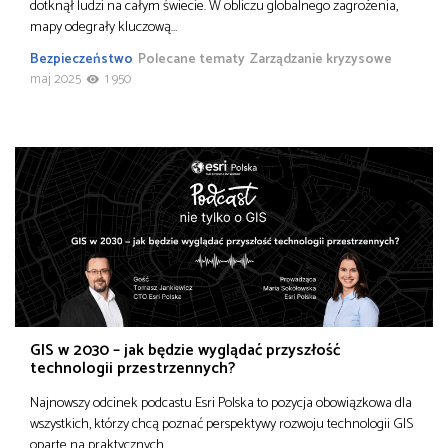
dotknął ludzi na całym świecie. W obliczu globalnego zagrożenia,
mapy odegrały kluczową…
Bezpieczeństwo
Polecane tematy
Zarządzanie kryzysowe
maj 2025
1 950
GIS w 2030 – jak będzie wyglądać przyszłość
technologii przestrzennych?
Najnowszy odcinek podcastu Esri Polska to pozycja obowiązkowa dla
wszystkich, którzy chcą poznać perspektywy rozwoju technologii GIS
oparte na praktycznych…