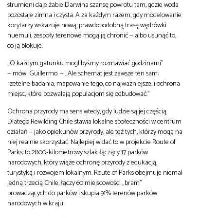
strumieni daje żabie Darwina szansę powrotu tam, gdzie woda
pozostaje zimna i czysta. A za każdym razem, gdy modelowanie
korytarzy wskazuje nową, prawdopodobną trasę wędrówki
huemuli, zespoły terenowe mogą ją chronić — albo usunąć to,
co ją blokuje.
„O każdym gatunku moglibyśmy rozmawiać godzinami”
— mówi Guillermo. — „Ale schemat jest zawsze ten sam:
rzetelne badania, mapowanie tego, co najważniejsze, i ochrona
miejsc, które pozwalają populacjom się odbudować.”
Ochrona przyrody ma sens wtedy, gdy ludzie są jej częścią.
Dlatego Rewilding Chile stawia lokalne społeczności w centrum
działań — jako opiekunów przyrody, ale też tych, którzy mogą na
niej realnie skorzystać. Najlepiej widać to w projekcie Route of
Parks: to 2800-kilometrowy szlak łączący 17 parków
narodowych, który wiąże ochronę przyrody z edukacją,
turystyką i rozwojem lokalnym. Route of Parks obejmuje niemal
jedną trzecią Chile, łączy 60 miejscowości „bram”
prowadzących do parków i skupia 91% terenów parków
narodowych w kraju.