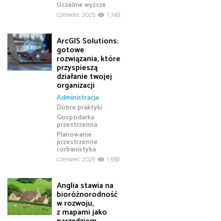
Uczelnie wyższe
czerwiec 2025
1 748
ArcGIS Solutions:
gotowe
rozwiązania, które
przyspieszą
działanie twojej
organizacji
Administracja
Dobre praktyki
Gospodarka
przestrzenna
Planowanie
przestrzenne
i urbanistyka
czerwiec 2025
1 558
Anglia stawia na
bioróżnorodność
w rozwoju,
z mapami jako