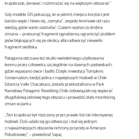
krajobrazie, żerować i rozmnażać się na większym obszarze.”
Gdy modele GIS pokazują, że w jakimś miejscu korytarz jest
bardzo wąski i łatwo się „zamyka”, zespoły terenowe od razu
wiedzą, gdzie warto zadziałać. Czasem wystarczy drobna
zmiana — przesunąć fragment ogrodzenia, ograniczyć problem
psów błąkających się po okolicy albo odtworzyć niewielki
fragment siedliska.
Patagonia odczuwa też skutki wieloletniego użytkowania
terenu przez człowieka, szczególnie na dawnych pastwiskach,
gdzie wypasano owce i bydło. Dzięki inwestycji Tompkins
Conservation, kiedyś jedna z największych hodowli w Chile
Estancia Valle Chacabuco, została przekształcona w Park
Narodowy Patagonii. Rewilding Chile zobowiązało się wspierać
długofalową odnowę tego obszaru i prowadzić stały monitoring
zmian w parku.
„Ten krajobraz był niszczony przez prawie 100 lat intensywnej
hodowli. Dziś udało się go odtworzyć i stał się jednym
z najważniejszych obszarów ochrony przyrody w Ameryce
Południowej” — powiedział Sapaj.