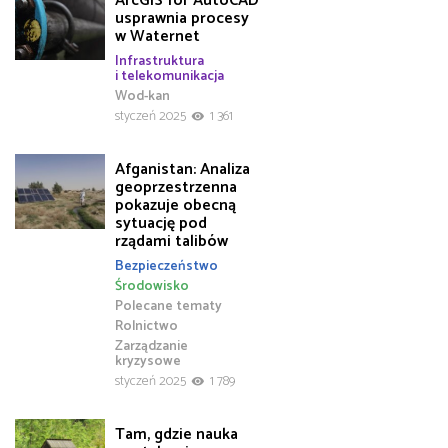
ArcGIS for AutoCAD
usprawnia procesy
w Waternet
Infrastruktura
i telekomunikacja
Wod-kan
styczeń 2025
1 361
Afganistan: Analiza
geoprzestrzenna
pokazuje obecną
sytuację pod
rządami talibów
Bezpieczeństwo
Środowisko
Polecane tematy
Rolnictwo
Zarządzanie
kryzysowe
styczeń 2025
1 789
Tam, gdzie nauka