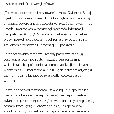
jeszcze przenieść do wersji cyfrowej.
„To było czasochłonne i kosztowne” — mówi Guillermo Sapaj,
dyrektor ds. strategii w Rewilding Chile. Sytuacja zmieniła się
znacząco, gdy organizacja zaczęła korzystać z cyfrowych map
i modeli tworzonych w technologii systemów informacji
geograficznej (GIS). „GIS dał nam możliwość samodzielnej
pracy i pozwolił skupić czas na ochronie przyrody, a nie na
żmudnym przenoszeniu informacji.” — podkreśla.
Teraz pracownicy terenowi i zespoły patrolowe zapisują
obserwacje rodzimych gatunków, zagrożeń oraz zmian
w siedliskach bezpośrednio za pomocą aplikacji mobilnych
w systemie GIS. Informacje aktualizują się natychmiast, dzięki
czemu mapa na bieżąco odzwierciedla to, co dzieje się
w terenie.
Ta zmiana pozwoliła zespołowi Rewilding Chile spojrzeć na
działania ochronne inaczej i zadawać bardziej konkretne
pytania: od jakich miejsc zacząć odtwarzanie przyrody, gdzie są
obszary, które łączą kluczowe siedliska, i jak sprawić, by
krajobraz, który dziś jest podzielony na wiele odseparowanych