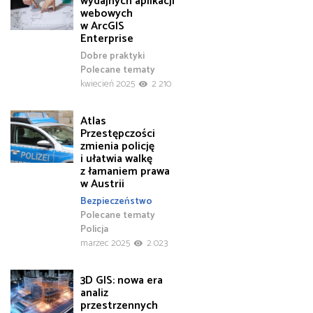
wydajnych aplikacji
webowych
w ArcGIS
Enterprise
Dobre praktyki
Polecane tematy
kwiecień 2025
2 210
Atlas
Przestępczości
zmienia policję
i ułatwia walkę
z łamaniem prawa
w Austrii
Bezpieczeństwo
Polecane tematy
Policja
marzec 2025
2 023
3D GIS: nowa era
analiz
przestrzennych