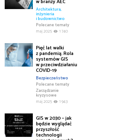
w branży AEC
Architektura,
inżynieria
i budownictwo
Polecane tematy
maj 2025
1 740
Pięć lat walki
z pandemią: Rola
systemów GIS
w przeciwdziałaniu
COVID-19
Bezpieczeństwo
Polecane tematy
Zarządzanie
kryzysowe
maj 2025
1 943
GIS w 2030 – jak
będzie wyglądać
przyszłość
technologii