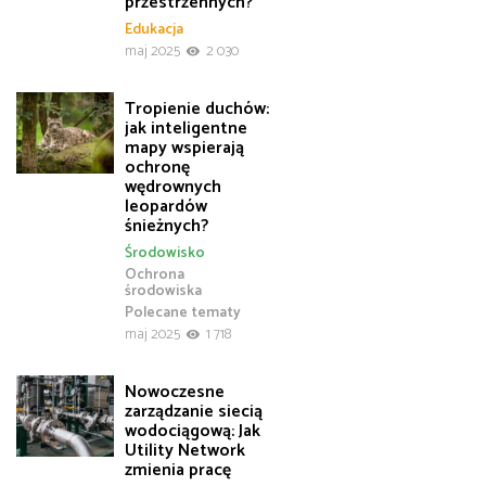
przestrzennych?
Edukacja
maj 2025
2 030
Tropienie duchów:
jak inteligentne
mapy wspierają
ochronę
wędrownych
leopardów
śnieżnych?
Środowisko
Ochrona
środowiska
Polecane tematy
maj 2025
1 718
Nowoczesne
zarządzanie siecią
wodociągową: Jak
Utility Network
zmienia pracę