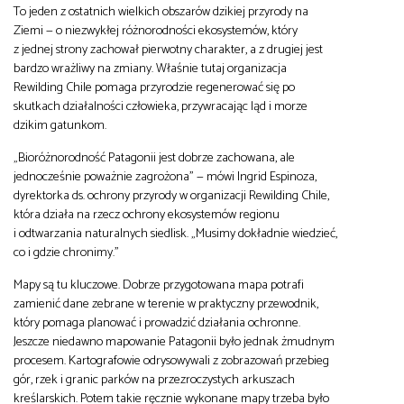
To jeden z ostatnich wielkich obszarów dzikiej przyrody na
Ziemi — o niezwykłej różnorodności ekosystemów, który
z jednej strony zachował pierwotny charakter, a z drugiej jest
bardzo wrażliwy na zmiany. Właśnie tutaj organizacja
Rewilding Chile pomaga przyrodzie regenerować się po
skutkach działalności człowieka, przywracając ląd i morze
dzikim gatunkom.
„Bioróżnorodność Patagonii jest dobrze zachowana, ale
jednocześnie poważnie zagrożona” — mówi Ingrid Espinoza,
dyrektorka ds. ochrony przyrody w organizacji Rewilding Chile,
która działa na rzecz ochrony ekosystemów regionu
i odtwarzania naturalnych siedlisk. „Musimy dokładnie wiedzieć,
co i gdzie chronimy.”
Mapy są tu kluczowe. Dobrze przygotowana mapa potrafi
zamienić dane zebrane w terenie w praktyczny przewodnik,
który pomaga planować i prowadzić działania ochronne.
Jeszcze niedawno mapowanie Patagonii było jednak żmudnym
procesem. Kartografowie odrysowywali z zobrazowań przebieg
gór, rzek i granic parków na przezroczystych arkuszach
kreślarskich. Potem takie ręcznie wykonane mapy trzeba było