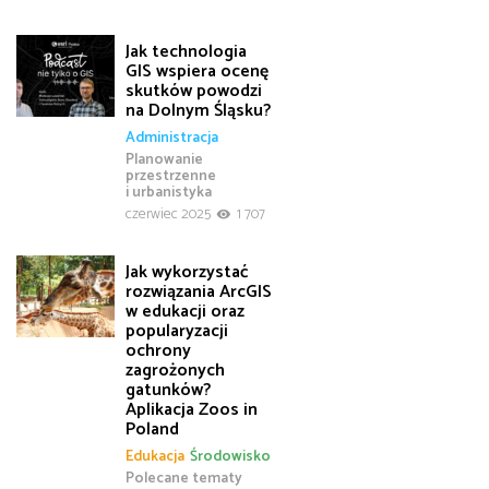
Jak technologia
GIS wspiera ocenę
skutków powodzi
na Dolnym Śląsku?
Administracja
Planowanie
przestrzenne
i urbanistyka
czerwiec 2025
1 707
Jak wykorzystać
rozwiązania ArcGIS
w edukacji oraz
popularyzacji
ochrony
zagrożonych
gatunków?
Aplikacja Zoos in
Poland
Edukacja
Środowisko
Polecane tematy