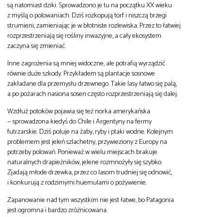
są natomiast dziki. Sprowadzono je tu na początku XX wieku
z myślą o polowaniach. Dziś rozkopują torf i niszczą brzegi
strumieni, zamieniając je w błotniste rozlewiska. Przez to łatwiej
rozprzestrzeniają się rośliny inwazyjne, a cały ekosystem
zaczyna się zmieniać.
Inne zagrożenia są mniej widoczne, ale potrafią wyrządzić
równie duże szkody. Przykładem są plantacje sosnowe
zakładane dla przemysłu drzewnego. Takie lasy łatwo się palą,
a po pożarach nasiona sosen często rozprzestrzeniają się dalej.
Wzdłuż potoków pojawia się też norka amerykańska
— sprowadzona kiedyś do Chile i Argentyny na fermy
futrzarskie. Dziś poluje na żaby, ryby i ptaki wodne. Kolejnym
problemem jest jeleń szlachetny, przywieziony z Europy na
potrzeby polowań. Ponieważ w wielu miejscach brakuje
naturalnych drapieżników, jelene rozmnożyły się szybko.
Zjadają młode drzewka, przez co lasom trudniej się odnowić,
i konkurują z rodzimymi huemulami o pożywienie.
Zapanowanie nad tym wszystkim nie jest łatwe, bo Patagonia
jest ogromna i bardzo zróżnicowana.