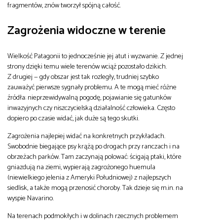
fragmentów, znów tworzył spójną całość.
Zagrożenia widoczne w terenie
Wielkość Patagonii to jednocześnie jej atut i wyzwanie. Z jednej
strony dzięki temu wiele terenów wciąż pozostało dzikich.
Z drugiej — gdy obszar jest tak rozległy, trudniej szybko
zauważyć pierwsze sygnały problemu. A te mogą mieć różne
źródła: nieprzewidywalną pogodę, pojawianie się gatunków
inwazyjnych czy niszczycielską działalność człowieka. Często
dopiero po czasie widać, jak duże są tego skutki.
Zagrożenia najlepiej widać na konkretnych przykładach.
Swobodnie biegające psy krążą po drogach przy ranczach i na
obrzeżach parków. Tam zaczynają polować: ścigają ptaki, które
gniazdują na ziemi, wypierają zagrożonego huemula
(niewielkiego jelenia z Ameryki Południowej) z najlepszych
siedlisk, a także mogą przenosić choroby. Tak dzieje się m.in. na
wyspie Navarino.
Na terenach podmokłych i w dolinach rzecznych problemem