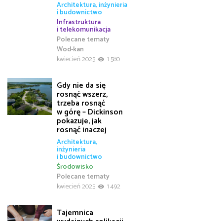
Architektura, inżynieria
i budownictwo
Infrastruktura
i telekomunikacja
Polecane tematy
Wod-kan
kwiecień 2025
1 580
Gdy nie da się
rosnąć wszerz,
trzeba rosnąć
w górę – Dickinson
pokazuje, jak
rosnąć inaczej
Architektura,
inżynieria
i budownictwo
Środowisko
Polecane tematy
kwiecień 2025
1 492
Tajemnica