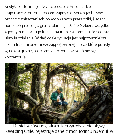
Kiedyś te informacje były rozproszone w notatnikach
i raportach z terenu — osobno zapisy o obserwacjach psów,
osobno o zniszczeniach powodowanych przez dziki, śladach
norek czy przebiegu granic plantacji. Dziś GIS zbiera wszystko
w jednym miejscu i pokazuje na mapie w formie, która od razu
ułatwia działanie. Widać, gdzie sytuacja jest najpoważniejsza,
jakimi trasami przemieszczają się zwierzęta oraz które punkty
są newralgiczne, bo to tam zagrożenia szczególnie się
koncentrują.
Daniel Velásquez, strażnik przyrody z inicjatywy
Rewilding Chile, rejestruje dane z monitoringu huemuli w