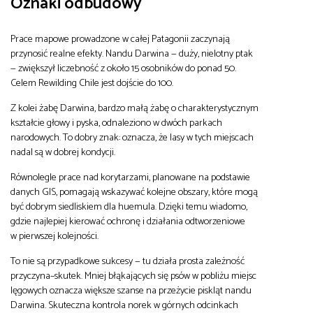
Oznaki odbudowy
Prace mapowe prowadzone w całej Patagonii zaczynają
przynosić realne efekty. Nandu Darwina — duży, nielotny ptak
— zwiększył liczebność z około 15 osobników do ponad 50.
Celem Rewilding Chile jest dojście do 100.
Z kolei żabę Darwina, bardzo małą żabę o charakterystycznym
kształcie głowy i pyska, odnaleziono w dwóch parkach
narodowych. To dobry znak: oznacza, że lasy w tych miejscach
nadal są w dobrej kondycji.
Równolegle prace nad korytarzami, planowane na podstawie
danych GIS, pomagają wskazywać kolejne obszary, które mogą
być dobrym siedliskiem dla huemula. Dzięki temu wiadomo,
gdzie najlepiej kierować ochronę i działania odtworzeniowe
w pierwszej kolejności.
To nie są przypadkowe sukcesy — tu działa prosta zależność
przyczyna–skutek. Mniej błąkających się psów w pobliżu miejsc
lęgowych oznacza większe szanse na przeżycie piskląt nandu
Darwina. Skuteczna kontrola norek w górnych odcinkach