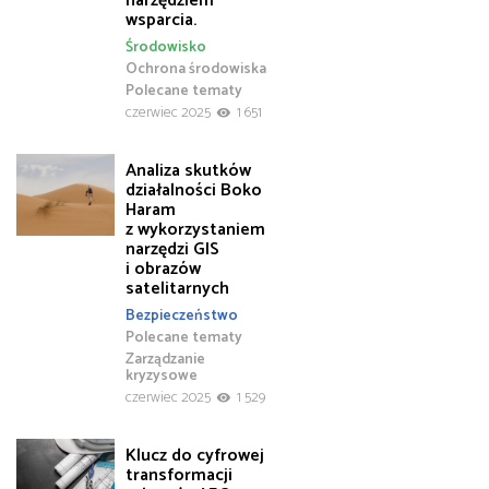
narzędziem
wsparcia.
Środowisko
Ochrona środowiska
Polecane tematy
czerwiec 2025
1 651
Analiza skutków
działalności Boko
Haram
z wykorzystaniem
narzędzi GIS
i obrazów
satelitarnych
Bezpieczeństwo
Polecane tematy
Zarządzanie
kryzysowe
czerwiec 2025
1 529
Klucz do cyfrowej
transformacji