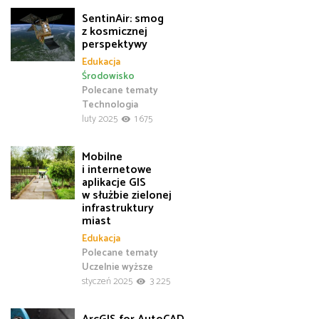
SentinAir: smog
z kosmicznej
perspektywy
Edukacja
Środowisko
Polecane tematy
Technologia
luty 2025
1 675
Mobilne
i internetowe
aplikacje GIS
w służbie zielonej
infrastruktury
miast
Edukacja
Polecane tematy
Uczelnie wyższe
styczeń 2025
3 225