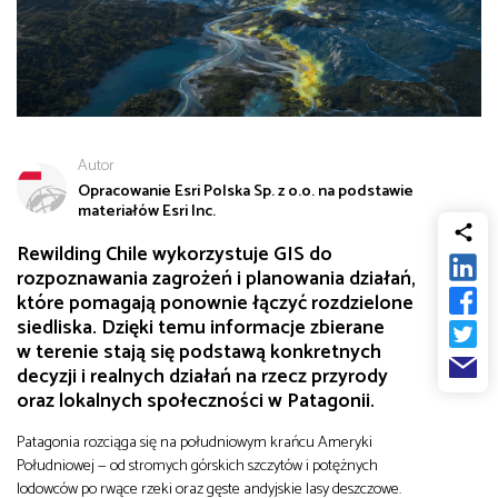
od
Biznes
do
Infrastruktura i telekomunikacja
Autor
Turystyka i rekreacja
Opracowanie Esri Polska Sp. z o.o. na podstawie
materiałów Esri Inc.
Architektura, inżynieria i budownictwo
Rewilding Chile wykorzystuje GIS do
rozpoznawania zagrożeń i planowania działań,
które pomagają ponownie łączyć rozdzielone
siedliska. Dzięki temu informacje zbierane
w terenie stają się podstawą konkretnych
decyzji i realnych działań na rzecz przyrody
oraz lokalnych społeczności w Patagonii.
Patagonia rozciąga się na południowym krańcu Ameryki
Południowej — od stromych górskich szczytów i potężnych
lodowców po rwące rzeki oraz gęste andyjskie lasy deszczowe.