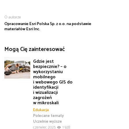
O autorze
Opracowanie Esri Polska Sp. z o.o. na podstawie
materiałów Esri Inc.
Mogą Cię zainteresować
Gdzie jest
bezpiecznie? – o
wykorzystaniu
mobilnego
i webowego GIS do
identyfikacji
i wizualizacji
zagrożeń
w mikroskali
Edukacja
Polecane tematy
Uczelnie wyższe
czerwiec 2025
1 928