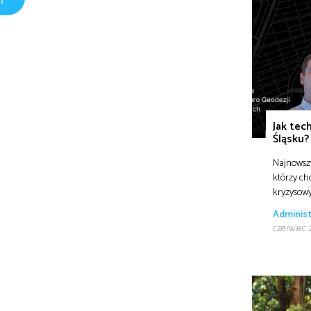
Jak tec
Śląsku?
Najnowszy
którzy ch
kryzysow
Administ
czerwiec 