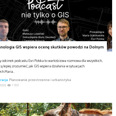
hnologia GIS wspiera ocenę skutków powodzi na Dolnym
 odcinek podcastu Esri Polska to wartościowa rozmowa dla wszystkich,
cą lepiej zrozumieć, jak GIS wspiera działania w sytuacjach
ych.Maria…
racja
Planowanie przestrzenne i urbanistyka
2025
1 707