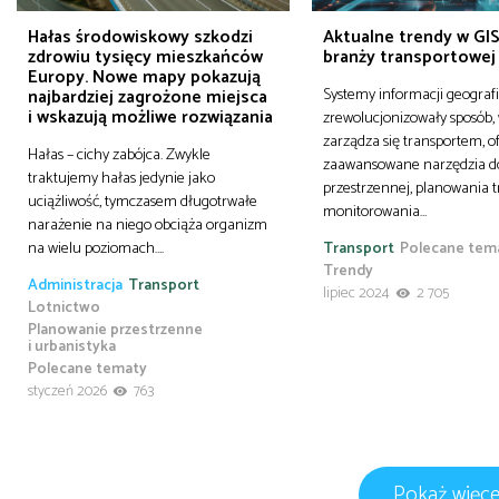
Hałas środowiskowy szkodzi
Aktualne trendy w GIS
zdrowiu tysięcy mieszkańców
branży transportowej
Europy. Nowe mapy pokazują
Systemy informacji geografi
najbardziej zagrożone miejsca
i wskazują możliwe rozwiązania
zrewolucjonizowały sposób, 
zarządza się transportem, o
Hałas – cichy zabójca. Zwykle
zaawansowane narzędzia do
traktujemy hałas jedynie jako
przestrzennej, planowania t
uciążliwość, tymczasem długotrwałe
monitorowania…
narażenie na niego obciąża organizm
na wielu poziomach….
Transport
Polecane tem
Trendy
Administracja
Transport
lipiec 2024
2 705
Lotnictwo
Planowanie przestrzenne
i urbanistyka
Polecane tematy
styczeń 2026
763
Pokaż więce