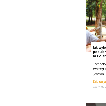
Jak wyk
popular
in Pola
Technolog
zwierząt.
„Zoos in…
Edukacja
czerwiec 