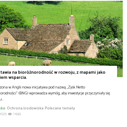
stawia na bioróżnorodność w rozwoju, z mapami jako
iem wsparcia.
ona w Anglii nowa inicjatywa pod nazwą „Zysk Netto
orodności” (BNG) wprowadza wymóg, aby inwestycje przyczyniały się
tu…
sko
Ochrona środowiska
Polecane tematy
2025
1 649