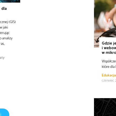
 dla
cznej (GIS)
w jaki
ferując
 analizy
Gdzie j
ras,
i webow
w mikro
aty
Współczes
które dla
Edukacja
czerwiec 
j