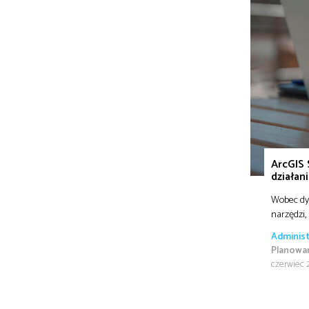
ArcGIS 
działan
Wobec dyn
narzędzi,
Administ
Planowan
czerwiec 