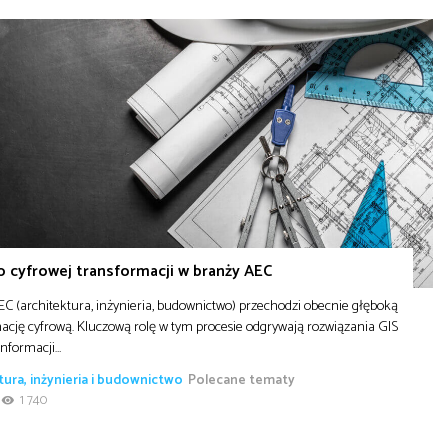
o cyfrowej transformacji w branży AEC
C (architektura, inżynieria, budownictwo) przechodzi obecnie głęboką
ację cyfrową. Kluczową rolę w tym procesie odgrywają rozwiązania GIS
informacji…
tura, inżynieria i budownictwo
Polecane tematy
1 740