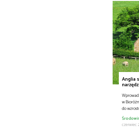
Anglia 
narzędz
Wprowadz
w Bioróżn
do wzros
Środowi
czerwiec 