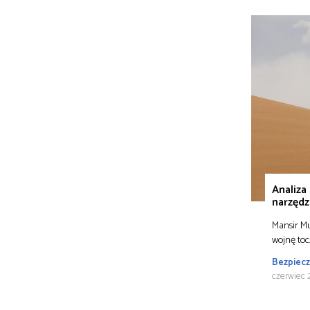
Analiza
narzędz
Mansir M
wojnę toc
Bezpiec
czerwiec 