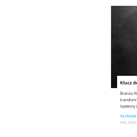
Klucz d
Branża AE
transform
(systemy 
Architek
maj 2025