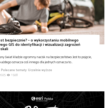
est bezpiecznie? – o wykorzystaniu mobilnego
ego GIS do identyfikacji i wizualizacji zagrożeń
skali
ny świat kładzie ogromny nacisk na bezpieczeństwo. Jest to pojęcie,
 każdego oznacza coś innego: dla jednych oznacza to…
Polecane tematy
Uczelnie wyższe
2025
1 928