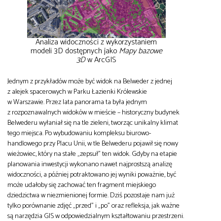
Analiza widoczności z wykorzystaniem
modeli 3D dostępnych jako
Mapy bazowe
3D
w ArcGIS
Jednym z przykładów może być widok na Belweder z jednej
z alejek spacerowych w Parku Łazienki Królewskie
w Warszawie. Przez lata panorama ta była jednym
z rozpoznawalnych widoków w mieście – historyczny budynek
Belwederu wyłaniał się na tle zieleni, tworząc unikalny klimat
tego miejsca. Po wybudowaniu kompleksu biurowo-
handlowego przy Placu Unii, w tle Belwederu pojawił się nowy
wieżowiec, który na stałe „zepsuł” ten widok. Gdyby na etapie
planowania inwestycji wykonano nawet najprostszą analizę
widoczności, a później potraktowano jej wyniki poważnie, być
może udałoby się zachować ten fragment miejskiego
dziedzictwa w niezmienionej formie. Dziś pozostaje nam już
tylko porównanie zdjęć „przed” i „po” oraz refleksja, jak ważne
są narzędzia GIS w odpowiedzialnym kształtowaniu przestrzeni.