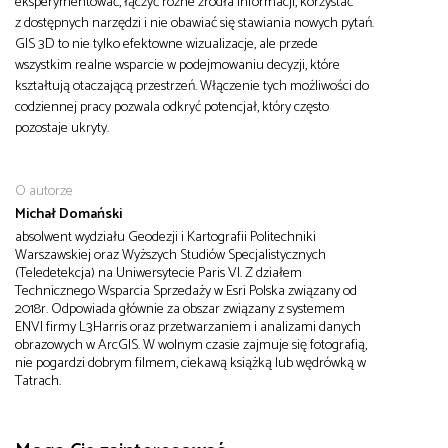
eksperymentować, łączyć różne źródła informacji, korzystać
z dostępnych narzędzi i nie obawiać się stawiania nowych pytań.
GIS 3D to nie tylko efektowne wizualizacje, ale przede
wszystkim realne wsparcie w podejmowaniu decyzji, które
kształtują otaczającą przestrzeń. Włączenie tych możliwości do
codziennej pracy pozwala odkryć potencjał, który często
pozostaje ukryty.
O autorze
Michał Domański
absolwent wydziału Geodezji i Kartografii Politechniki
Warszawskiej oraz Wyższych Studiów Specjalistycznych
(Teledetekcja) na Uniwersytecie Paris VI. Z działem
Technicznego Wsparcia Sprzedaży w Esri Polska związany od
2018r. Odpowiada głównie za obszar związany z systemem
ENVI firmy L3Harris oraz przetwarzaniem i analizami danych
obrazowych w ArcGIS. W wolnym czasie zajmuje się fotografią,
nie pogardzi dobrym filmem, ciekawą książką lub wędrówką w
Tatrach.