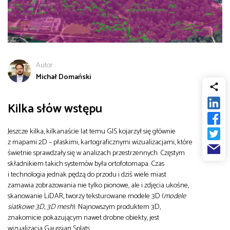
od
Biznes
do
Infrastruktura i telekomunikacja
Autor
Michał Domański
Turystyka i rekreacja
Kilka słów wstępu
Architektura, inżynieria i budownictwo
Jeszcze kilka, kilkanaście lat temu GIS kojarzył się głównie
z mapami 2D – płaskimi, kartograficznymi wizualizacjami, które
świetnie sprawdzały się w analizach przestrzennych. Częstym
składnikiem takich systemów była ortofotomapa. Czas
i technologia jednak pędzą do przodu i dziś wiele miast
zamawia zobrazowania nie tylko pionowe, ale i zdjęcia ukośne,
skanowanie LiDAR, tworzy teksturowane modele 3D (
modele
siatkowe 3D, 3D mesh
). Najnowszym produktem 3D,
znakomicie pokazującym nawet drobne obiekty, jest
wizualizacja Gaussian Splats.