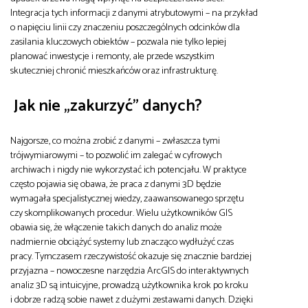
Integracja tych informacji z danymi atrybutowymi – na przykład
o napięciu linii czy znaczeniu poszczególnych odcinków dla
zasilania kluczowych obiektów – pozwala nie tylko lepiej
planować inwestycje i remonty, ale przede wszystkim
skuteczniej chronić mieszkańców oraz infrastrukturę.
Jak nie „zakurzyć” danych?
Najgorsze, co można zrobić z danymi – zwłaszcza tymi
trójwymiarowymi – to pozwolić im zalegać w cyfrowych
archiwach i nigdy nie wykorzystać ich potencjału. W praktyce
często pojawia się obawa, że praca z danymi 3D będzie
wymagała specjalistycznej wiedzy, zaawansowanego sprzętu
czy skomplikowanych procedur. Wielu użytkowników GIS
obawia się, że włączenie takich danych do analiz może
nadmiernie obciążyć systemy lub znacząco wydłużyć czas
pracy. Tymczasem rzeczywistość okazuje się znacznie bardziej
przyjazna – nowoczesne narzędzia ArcGIS do interaktywnych
analiz 3D są intuicyjne, prowadzą użytkownika krok po kroku
i dobrze radzą sobie nawet z dużymi zestawami danych. Dzięki