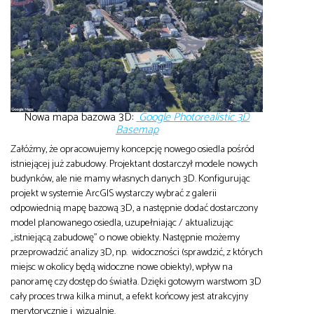
Nowa mapa bazowa 3D:
Google Photorealistic 3D
Basemap
Załóżmy, że opracowujemy koncepcję nowego osiedla pośród
istniejącej już zabudowy. Projektant dostarczył modele nowych
budynków, ale nie mamy własnych danych 3D. Konfigurując
projekt w systemie ArcGIS wystarczy wybrać z galerii
odpowiednią mapę bazową 3D, a następnie dodać dostarczony
model planowanego osiedla, uzupełniając / aktualizując
„istniejącą zabudowę” o nowe obiekty. Następnie możemy
przeprowadzić analizy 3D, np. widoczności (sprawdzić, z których
miejsc w okolicy będą widoczne nowe obiekty), wpływ na
panoramę czy dostęp do światła. Dzięki gotowym warstwom 3D
cały proces trwa kilka minut, a efekt końcowy jest atrakcyjny
merytorycznie i wizualnie.