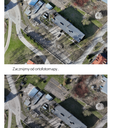
Zacznijmy od ortofotomapy…