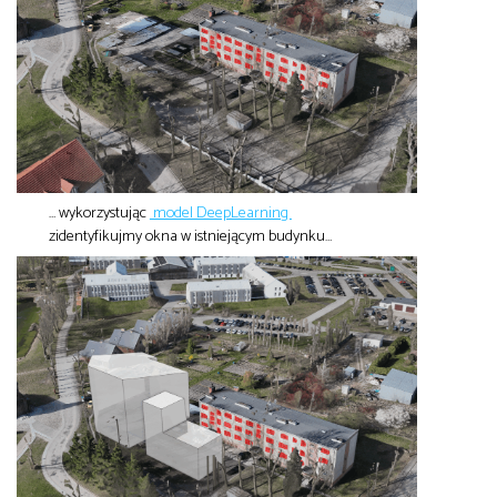
… wykorzystując
model DeepLearning
zidentyfikujmy okna w istniejącym budynku…