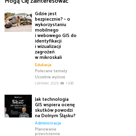
Mogą Cię zainteresować
Gdzie jest
bezpiecznie? – o
wykorzystaniu
mobilnego
i webowego GIS do
identyfikacji
i wizualizacji
zagrożeń
w mikroskali
Edukacja
Polecane tematy
Uczelnie wyższe
czerwiec 2025
1 938
Jak technologia
GIS wspiera ocenę
skutków powodzi
na Dolnym Śląsku?
Administracja
Planowanie
przestrzenne