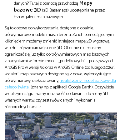
Mapy
danych? Tutaj z pomocą przychodzą
bazowe 3D
(3D Basemaps) udostępniane przez
Esri w galerii map bazowych.
Są to gotowe do wykorzystania, dostępne globalnie,
trójwymiarowe modele miast i terenu. Za ich pomocą, jednym
kliknięciem możemy zmienić istniejąca mapę 2D w gotową,
w pełni trójwymiarową scenę 3D. Obecnie nie musimy
ograniczać się już tylko do trójwymiarowych map bazowych
z budynkami w formie modeli „pudełkowych” – począwszy od
ArcGIS Pro w wersji 3.6 oraz w ArcGIS Online (od lutego 2026r.)
w galerii map bazowych dostępne są 2 nowe, wykorzystujące
trójwymiarowy, oteksturowany,
realistyczny model siatkowy dla
całego świata
(znany np. z aplikacji Google Earth). Oczywiście
w dalszym ciągu mamy możliwość dodawania do sceny 3D
własnych warstw, czy zestawów danych i wykonania
różnorodnych analiz.