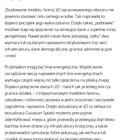
Zbudowanie modelu /sceny 3D opracowywanego obszaru nie
powinno stanowić celu samego w sobie. Tak naprawdę to
dopiero początek jego wykorzystania. Dzięki takiej „podstawie”
możliwe staje się spojrzenie na istniejące dane z zupełnie innej
perspektywy. Nawet jeżeli nasze dane posiadają „tylko” dwa
wymiary lub są danymi opisowymi/atrybutowymi (np. sieci
infrastruktury, dane demograficzne, granice administracyjne
i inne).
Przykładem mogą być linie energetyczne. Współczesne
zarządzanie siecią napowietrznych linii energetycznych
wymaga czegoś więcej niż tylko spojrzenia na płaską mapę.
Dopiero połączenie danych 2D – takich jak przebieg linii czy
granice działek – z trójwymiarowym modelem terenu,
zabudowy i roślinności pozwala w pełni zrozumieć rzeczywiste
zagrożenia i wyzwania. Dzięki wizualizacji w 3D (a zwłaszcza
wizualizacji Gaussian Splats) możemy precyzyjnie
zidentyfikować miejsca, gdzie przewody przebiegają zbyt blisko
dachów, koron drzew czy infrastruktury krytycznej, a także
przeprowadzić symulacje, które pokazują, jak wichura lub
upadek drzewa mogą wpłynąć na bezpieczeństwo sieci.