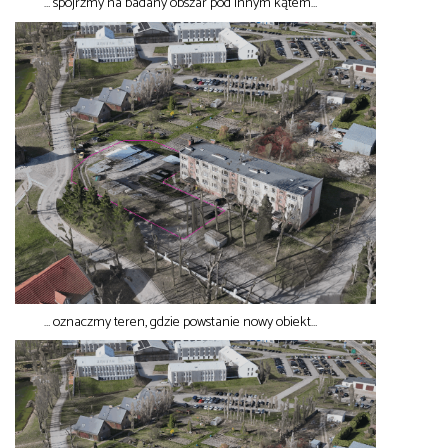
… spójrzmy na badany obszar pod innym kątem…
… oznaczmy teren, gdzie powstanie nowy obiekt…