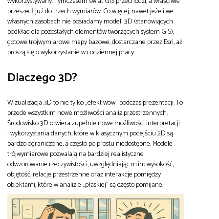
wykorzystywany. Tymczasem świat GIS przechodzi, a właściwie
przeszedł już do trzech wymiarów. Co więcej, nawet jeżeli we
własnych zasobach nie posiadamy modeli 3D (stanowiących
podkład dla pozostałych elementów tworzących system GIS),
gotowe trójwymiarowe mapy bazowe, dostarczane przez Esri, aż
proszą się o wykorzystanie w codziennej pracy.
Dlaczego 3D?
Wizualizacja 3D to nie tylko „efekt wow” podczas prezentacji. To
przede wszystkim nowe możliwości analiz przestrzennych.
Środowisko 3D otwiera zupełnie nowe możliwości interpretacji
i wykorzystania danych, które w klasycznym podejściu 2D są
bardzo ograniczone, a często po prostu niedostępne. Modele
trójwymiarowe pozwalają na bardziej realistyczne
odwzorowanie rzeczywistości, uwzględniając m.in.: wysokość,
objętość, relacje przestrzenne oraz interakcje pomiędzy
obiektami, które w analizie „płaskiej” są często pomijane.