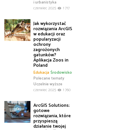
i urbanistyka
czerwiec 2025
1 717
Jak wykorzystać
rozwiązania ArcGIS
w edukacji oraz
popularyzacji
ochrony
zagrożonych
gatunków?
Aplikacja Zoos in
Poland
Edukacja
Środowisko
Polecane tematy
Uczelnie wyższe
czerwiec 2025
1 760
ArcGIS Solutions:
gotowe
rozwiązania, które
przyspieszą
działanie twojej