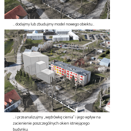
… dodajmy lub zbudujmy model nowego obiektu…
… i przeanalizujmy „wędrówkę cienia” i jego wpływ na
zacienienie poszczególnych okien istniejącego
budynku.