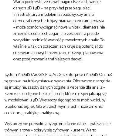
Warto podkreślić, że nawet najprostsze zestawienie
danych 2D i 3D – na przykład przebiegu sieci
infrastruktury z modelem zabudowy, czy analiz
demograficznych z trójwymiarową panoramą miasta
– może pomóc wyciągnąć nowe wnioski, diametralnie
zmienić sposób postrzegania przestrzeni, a przede
wszystkim podnieść wartość prowadzonych analiz. To
właśnie w takich połączeniach kryje się potencjał do
odkrywania nowych rozwiązań, lepszego planowania
oraz podejmowania trafniejszych decyzji.
System ArcGIS (ArcGIS Pro, ArcGIS Enterprise i ArcGIS Online)
są gotowe na trójwymiarowe wyzwania. Oferowane narzędzia
są intuicyjne, zasoby danych bogate, a wsparcie dla analiz –
szerokie i dostępne także dla osób, które nie specjalizują się
w modelowaniu 3D. Wystarczy sięgnąć po te możliwości, by
przekonać się, jak GIS w trzech wymiarach może zmienić
codzienną praktykę analityczną.
Wystarczy nie pozwolić, aby zgromadzone dane – zwłaszcza te
trójwymiarowe – pokryły się cyfrowym kurzem. Warto