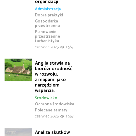
organizacji
Administracja
Dobre praktyki
Gospodarka
przestrzenna
Planowanie
przestrzenne
i urbanistyka
czerwiec 2025
1 567
Anglia stawia na
bioróżnorodność
w rozwoju,
z mapami jako
narzędziem
wsparcia.
Środowisko
Ochrona środowiska
Polecane tematy
czerwiec 2025
1 657
Analiza skutków