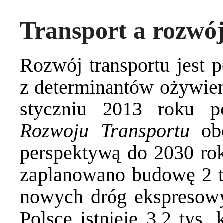
Transport a rozwó
Rozwój transportu jest 
z determinantów ożywie
styczniu 2013 roku p
Rozwoju Transportu
obo
perspektywą do 2030 ro
zaplanowano budowę 2 ty
nowych dróg ekspresow
Polsce istnieje 3,2 tys.