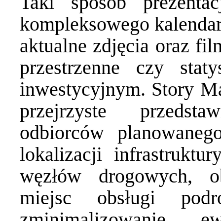
Taki sposób prezentac
kompleksowego kalenda
aktualne zdjęcia oraz fi
przestrzenne
czy statys
inwestycyjnym. Story Ma
przejrzyste przedst
odbiorców planowanego
lokalizacji infrastruktu
węzłów drogowych, ob
miejsc obsługi pod
zminimalizowanie ew