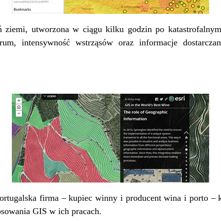
ń ziemi, utworzona w ciągu kilku godzin po katastrofalny
trum, intensywność wstrząsów oraz informacje dostarcz
ortugalska firma – kupiec winny i producent wina i porto –
osowania GIS w ich pracach.