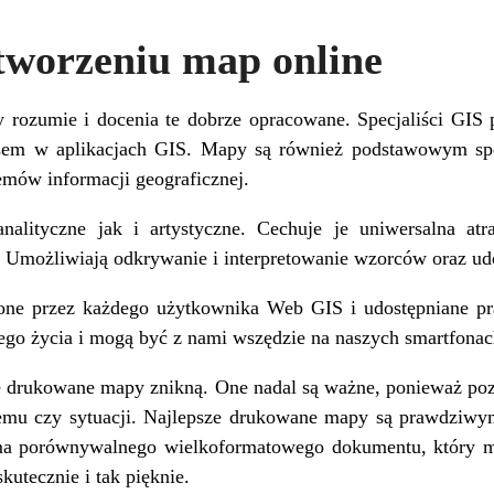
tworzeniu map online
rozumie i docenia te dobrze opracowane. Specjaliści GIS 
ejsem w aplikacjach GIS. Mapy są również podstawowym s
mów informacji geograficznej.
lityczne jak i artystyczne. Cechuje je uniwersalna atra
. Umożliwiają odkrywanie i interpretowanie wzorców oraz ud
ne przez każdego użytkownika Web GIS i udostępniane pr
o życia i mogą być z nami wszędzie na naszych smartfonach
ne drukowane mapy znikną. One nadal są ważne, ponieważ poz
emu czy sytuacji. Najlepsze drukowane mapy są prawdziwym
ma porównywalnego wielkoformatowego dokumentu, który m
skutecznie i tak pięknie.