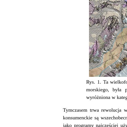
Rys. 1. Ta wielkof
morskiego, była 
wyróżniona w kateg
Tymczasem trwa rewolucja w
konsumenckie są wszechobecne
jako programy najczęściej uż