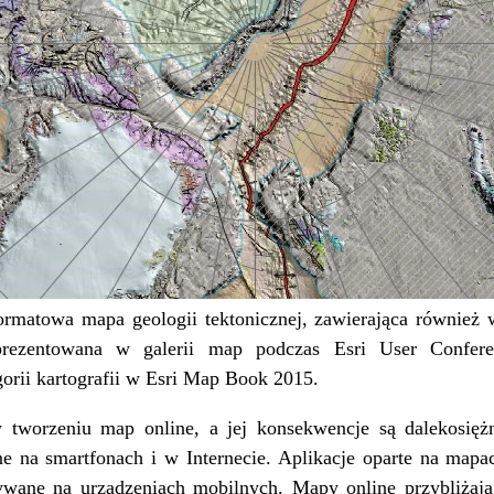
ormatowa mapa geologii tektonicznej, zawierająca również w
prezentowana w galerii map podczas Esri User Confere
orii kartografii w Esri Map Book 2015.
 tworzeniu map online, a jej konsekwencje są dalekosię
 na smartfonach i w Internecie. Aplikacje oparte na mapac
ywane na urządzeniach mobilnych. Mapy online przybliżają