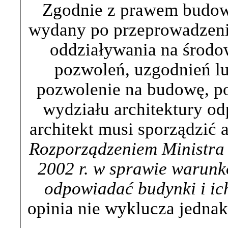
Zgodnie z prawem budo
wydany po przeprowadzeni
oddziaływania na środo
pozwoleń, uzgodnień lu
pozwolenie na budowę, po
wydziału architektury o
architekt musi sporządzić 
Rozporządzeniem
Ministra
2002
r.
w
sprawie
warunk
odpowiadać
budynki
i
ic
opinia nie wyklucza jedna