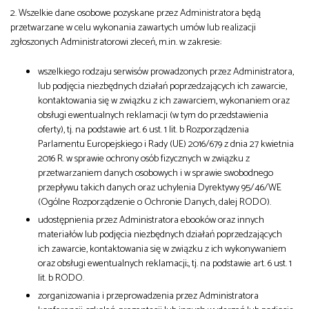
od
2. Wszelkie dane osobowe pozyskane przez Administratora będą
Biznes
przetwarzane w celu wykonania zawartych umów lub realizacji
zgłoszonych Administratorowi zleceń, m.in. w zakresie:
do
Infrastruktura i telekomunikacja
wszelkiego rodzaju serwisów prowadzonych przez Administratora,
lub podjęcia niezbędnych działań poprzedzających ich zawarcie,
kontaktowania się w związku z ich zawarciem, wykonaniem oraz
Turystyka i rekreacja
obsługi ewentualnych reklamacji (w tym do przedstawienia
oferty), tj. na podstawie art. 6 ust. 1 lit. b Rozporządzenia
Parlamentu Europejskiego i Rady (UE) 2016/679 z dnia 27 kwietnia
Architektura, inżynieria i budownictwo
2016 R. w sprawie ochrony osób fizycznych w związku z
przetwarzaniem danych osobowych i w sprawie swobodnego
przepływu takich danych oraz uchylenia Dyrektywy 95/46/WE
(Ogólne Rozporządzenie o Ochronie Danych, dalej RODO).
udostępnienia przez Administratora ebooków oraz innych
materiałów lub podjęcia niezbędnych działań poprzedzających
ich zawarcie, kontaktowania się w związku z ich wykonywaniem
oraz obsługi ewentualnych reklamacji;, tj. na podstawie art. 6 ust. 1
lit. b RODO.
zorganizowania i przeprowadzenia przez Administratora