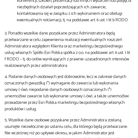
konferencji, szkoleń, prezentacji lub innych wydarzeń lub podjęcia
niezbędnych działań poprzedzających ich zawarcie,
kontaktowania się w związku z ich wykonaniem oraz obsługi
ewentualnych reklamacji, tj. na podstawie art. 6 ust. 1 lit b RODO.
3. Ponadto wszelkie dane pozyskane przez Administratora będą
przetwarzane w celu zapewnienia realizacji ewentualnych roszczeń
Administratora względem Klienta oraz marketingu bezpośredniego
usług własnych Spółki Esri Polska spółka z o.o. na podstawie art. 6 ust. 1 lit.
f RODO – tj. do celów wynikających z prawnie uzasadnionych interesów
realizowanych przez administratora.
4. Podanie danych osobowych jest dobrowolne, lecz w zakresie danych
oznaczonych gwiazdką (*) wymagane do zawarcia lub wykonania
umowy (-ów); niepodanie danych osobowych oznaczonych (*)
uniemożliwi zawarcie lub wykonanie umowy (-ów), a także uniemożliwi
prowadzenie przez Esri Polska marketingu bezpośredniego własnych
produktów i usług.
5. Wszelkie dane osobowe pozyskane przez Administratora zostaną
usunięte niezwłocznie po ustaniu celu, dla którego będą przetwarzane.
Nie wcześniej niż po upływie okresu, w jakim Administrator jest