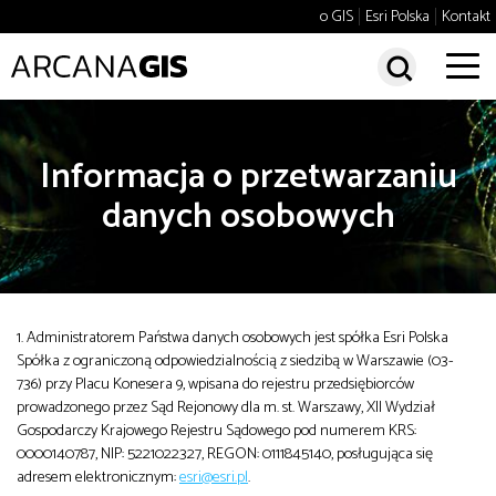
Policja
Rolnictwo
o GIS
Esri Polska
Kontakt
Szkoły
Telekomunikacja
search
Transport lądowy
Uczelnie wyższe
Wod-kan
Zarządzanie kryzysowe
Wyszukaj
sear
Informacja o przetwarzaniu
Administracja
Administracja
Architektura, inżynieria i
danych osobowych
Wyszukiwanie zaawansowane
budownictwo
Bezpieczeństwo
Bezpieczeństwo
Biznes
Dobre praktyki
Edukacja
Infrastruktura
Najnowsze
Środowisko
i telekomunikacja
1. Administratorem Państwa danych osobowych jest spółka Esri Polska
Polecane tematy
Środowisko
Spółka z ograniczoną odpowiedzialnością z siedzibą w Warszawie (03-
Technologia
Transport
Transport
736) przy Placu Konesera 9, wpisana do rejestru przedsiębiorców
Trendy
Turystyka i rekreacja
prowadzonego przez Sąd Rejonowy dla m. st. Warszawy, XII Wydział
Gospodarczy Krajowego Rejestru Sądowego pod numerem KRS:
Edukacja
0000140787, NIP: 5221022327, REGON: 0111845140, posługująca się
adresem elektronicznym:
esri@esri.pl
.