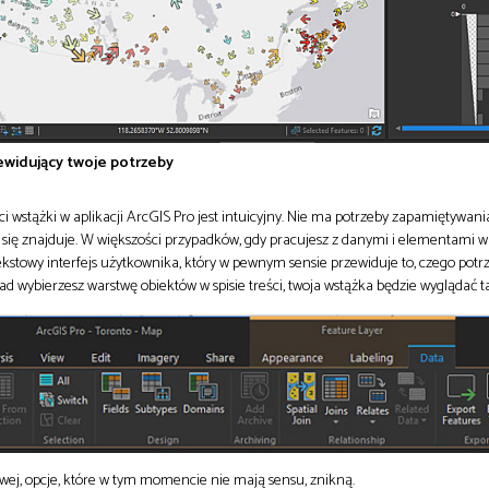
zewidujący twoje potrzeby
i wstążki w aplikacji ArcGIS Pro jest intuicyjny. Nie ma potrzeby zapamiętywania
 się znajduje. W większości przypadków, gdy pracujesz z danymi i elementami w 
kstowy interfejs użytkownika, który w pewnym sensie przewiduje to, czego potr
d wybierzesz warstwę obiektów w spisie treści, twoja wstążka będzie wyglądać t
wej, opcje, które w tym momencie nie mają sensu, znikną.