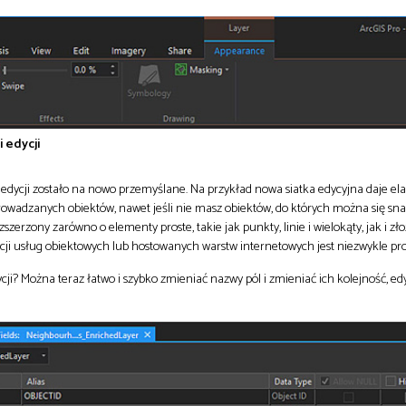
 edycji
o edycji zostało na nowo przemyślane. Na przykład nowa siatka edycyjna daje el
owadzanych obiektów, nawet jeśli nie masz obiektów, do których można się sn
zszerzony zarówno o elementy proste, takie jak punkty, linie i wielokąty, jak i zło
cji usług obiektowych lub hostowanych warstw internetowych jest niezwykle pro
cji? Można teraz łatwo i szybko zmieniać nazwy pól i zmieniać ich kolejność, edy