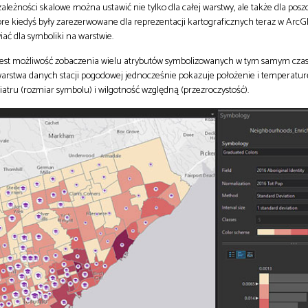
 zależności skalowe można ustawić nie tylko dla całej warstwy, ale także dla pos
óre kiedyś były zarezerwowane dla reprezentacji kartograficznych teraz w ArcGI
ać dla symboliki na warstwie.
est możliwość zobaczenia wielu atrybutów symbolizowanych w tym samym czas
warstwa danych stacji pogodowej jednocześnie pokazuje położenie i temperaturę
iatru (rozmiar symbolu) i wilgotność względną (przezroczystość).