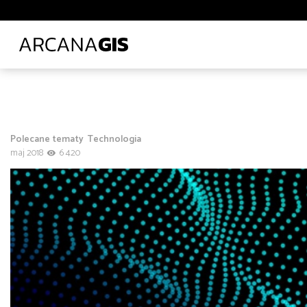
Biblioteki i muzea
Ciepłownictwo
Energetyka
E
Leśnictwo
Logistyka
Lotnictwo
Ochrona środo
Transport lądowy
Uczelnie wyższe
Wod-kan
Z
Administracja
Administracja
Architektura, inżynieria i budownictwo
Polecane tematy
Technologia
Polecane tematy
Środowisko
Technologia
Tra
maj 2018
6 420
Transport
Infrastruktura i telekomunikacja
od
do