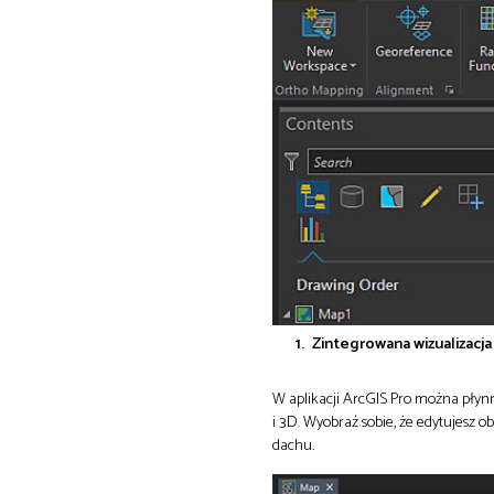
Zintegrowana wizualizacja 
W aplikacji ArcGIS Pro można pły
i 3D. Wyobraź sobie, że edytujesz o
dachu.