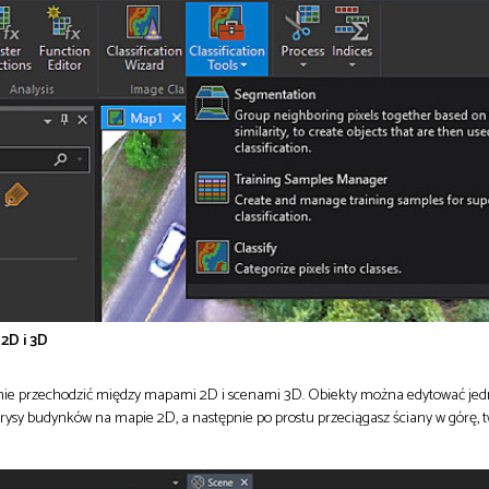
2D i 3D
nnie przechodzić między mapami 2D i scenami 3D. Obiekty można edytować je
brysy budynków na mapie 2D, a następnie po prostu przeciągasz ściany w górę, t