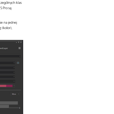
zczególnych klas
S Pro są
ie na jednej
 (kolor),