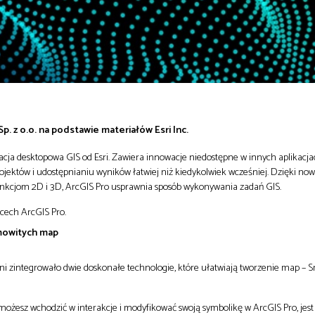
p. z o.o. na podstawie materiałów Esri Inc.
kacja desktopowa GIS od Esri. Zawiera innowacje niedostępne w innych aplikacja
projektów i udostępnianiu wyników łatwiej niż kiedykolwiek wcześniej. Dzięki 
unkcjom 2D i 3D, ArcGIS Pro usprawnia sposób wykonywania zadań GIS.
 cech ArcGIS Pro.
mowitych map
 zintegrowało dwie doskonałe technologie, które ułatwiają tworzenie map – 
możesz wchodzić w interakcje i modyfikować swoją symbolikę w ArcGIS Pro, jest