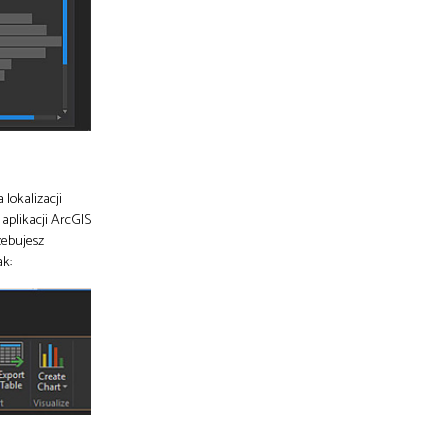
 lokalizacji
aplikacji ArcGIS
zebujesz
ak: