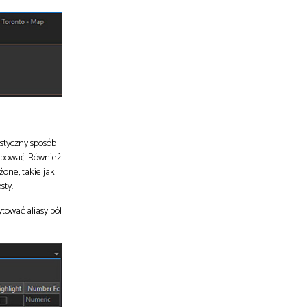
astyczny sposób
apować. Również
żone, takie jak
sty.
tować aliasy pól