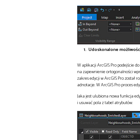
Udoskonalone możliwości
W aplikacji ArcGIS Pro podejście d
na zapewnienie ortogonalności wpr
zakres edycji w ArcGIS Pro został ro
adnotacje. W ArcGIS Pro proces edy
Jaka jest ulubiona nowa funkcja edy
i usuwać pola z tabel atrybutów.