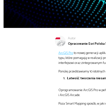
Autor
Opracowanie Esri Polska S
ArcGIS Pro
to nowej generacji apli
typu, które pomagają w realizacji 
interfejsowi oraz zintegrowanym f
Poniżej przedstawiamy 10 istotnych
Łatwość tworzenia niesa
Oprogramowanie ArcGIS Pro w pełni
i ArcGIS Arcade.
Poza Smart Mapping sposób, w jaki 