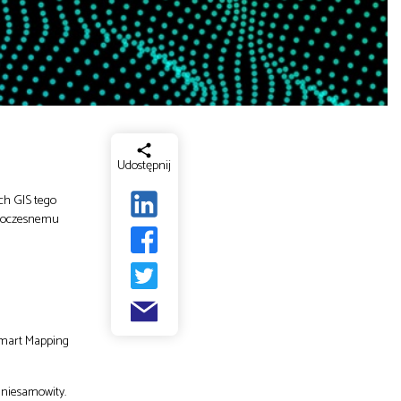
Udostępnij
ch GIS tego
nowoczesnemu
Smart Mapping
 niesamowity.