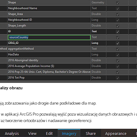
alizy obrazu
egają zobrazowania jako drogie dane podkładowe dla map.
w aplikacji ArcGIS Pro pozwalają wyjść poza wizualizację danych obrazowych i 
raz tworzenie ortoobrazów i nadawanie georeferencji.