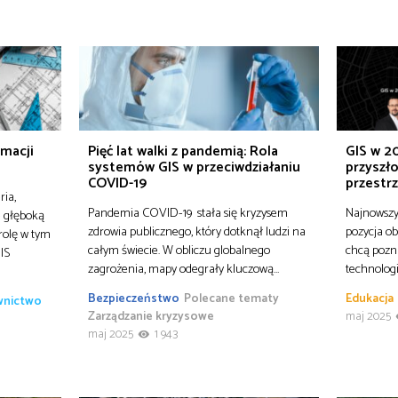
rmacji
Pięć lat walki z pandemią: Rola
GIS w 20
systemów GIS w przeciwdziałaniu
przyszło
COVID-19
przestr
ria,
Pandemia COVID-19 stała się kryzysem
Najnowszy 
e głęboką
zdrowia publicznego, który dotknął ludzi na
pozycja ob
rolę w tym
całym świecie. W obliczu globalnego
chcą pozn
IS
zagrożenia, mapy odegrały kluczową…
technologi
Bezpieczeństwo
Polecane tematy
Edukacja
ownictwo
Zarządzanie kryzysowe
maj 2025
maj 2025
1 943