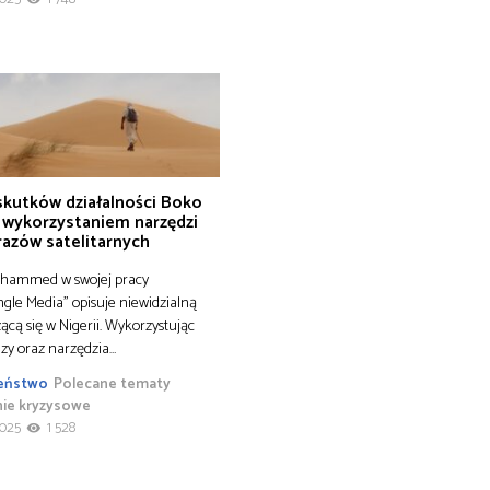
 skutków działalności Boko
 wykorzystaniem narzędzi
razów satelitarnych
hammed w swojej pracy
le Media” opisuje niewidzialną
ącą się w Nigerii. Wykorzystując
zy oraz narzędzia…
eństwo
Polecane tematy
nie kryzysowe
2025
1 528