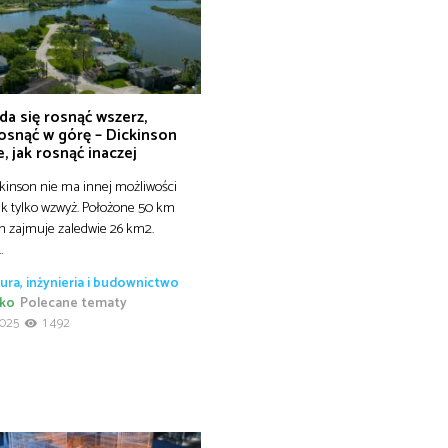
da się rosnąć wszerz,
osnąć w górę – Dickinson
, jak rosnąć inaczej
kinson nie ma innej możliwości
ak tylko wzwyż. Położone 50 km
n zajmuje zaledwie 26 km2.
…
ura, inżynieria i budownictwo
sko
Polecane tematy
2025
1 492