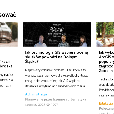
esować
o
Jak technologia GIS wspiera ocenę
Jak wyko
skutków powodzi na Dolnym
ArcGIS w
ikacji
Śląsku?
popular
ikroskali
zagrożo
Najnowszy odcinek podcastu Esri Polska to
Zoos in
ny nacisk
wartościowa rozmowa dla wszystkich, którzy
Technolog
 które dla
chcą lepiej zrozumieć, jak GIS wspiera
oraz dział
 jednych
działania w sytuacjach kryzysowych.Maria…
Przykłade
Administracja
interaktyw
Planowanie przestrzenne i urbanistyka
Edukacja
czerwiec 2025
1 707
Polecane
czerwiec 