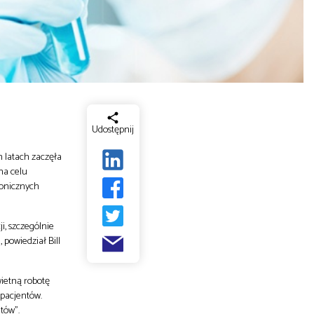
Udostępnij
h latach zaczęła
na celu
ronicznych
i, szczególnie
powiedział Bill
wietną robotę
pacjentów.
tów”.