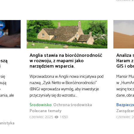
Anglia stawia na bioróżnorodność
Analiza
eszą
w rozwoju, z mapami jako
Haram z
i
narzędziem wsparcia.
GIS i ob
się
Wprowadzona w Anglii nowa inicjatywa pod
Mansir Mu
bują
nazwą „Zysk Netto w Bioróżnorodności”
w „HumAng
o
(BNG) wprowadza wymóg, aby inwestycje
wojnę tocz
nia, ale
przyczyniały się do wzrostu…
dane, obra
Środowisko
Ochrona środowiska
Bezpiecz
Polecane tematy
Zarządza
czerwiec 2025
1 650
czerwiec 
anistyka