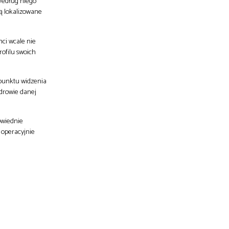
 Według niego
ą lokalizowane
nci wcale nie
ofilu swoich
 punktu widzenia
drowie danej
owiednie
 operacyjnie