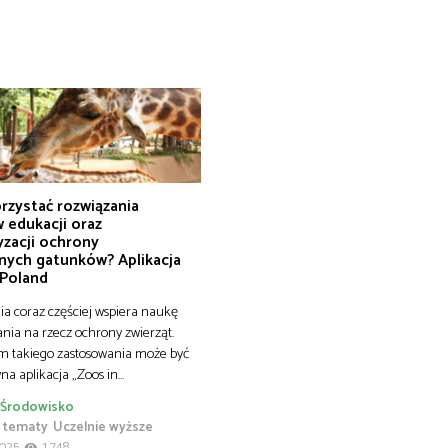
rzystać rozwiązania
 edukacji oraz
yzacji ochrony
nych gatunków? Aplikacja
 Poland
ia coraz częściej wspiera naukę
ania na rzecz ochrony zwierząt.
m takiego zastosowania może być
na aplikacja „Zoos in…
Środowisko
 tematy
Uczelnie wyższe
2025
1 748