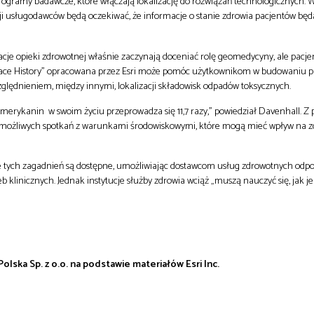
rogramy badawcze, które włączają lokalizację do rozwiązań technologicznych.
ji usługodawców będą oczekiwać, że informacje o stanie zdrowia pacjentów będ
acje opieki zdrowotnej właśnie zaczynają doceniać rolę geomedycyny, ale pacje
lace History” opracowana przez Esri może pomóc użytkownikom w budowaniu pr
ględnieniem, między innymi, lokalizacji składowisk odpadów toksycznych.
Amerykanin w swoim życiu przeprowadza się 11,7 razy,” powiedział Davenhall. Z
e możliwych spotkań z warunkami środowiskowymi, które mogą mieć wpływ na z
e tych zagadnień są dostępne, umożliwiając dostawcom usług zdrowotnych odp
 klinicznych. Jednak instytucje służby zdrowia wciąż „muszą nauczyć się, jak je
olska Sp. z o.o. na podstawie materiałów Esri Inc.