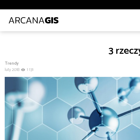
Biblioteki i muzea
Ciepłownictwo
Energetyka
E
Leśnictwo
Logistyka
Lotnictwo
Ochrona środo
Transport lądowy
Uczelnie wyższe
Wod-kan
Z
3 rzec
Administracja
Administracja
Architektura, inżynieria i budownictwo
Trendy
Polecane tematy
Środowisko
Technologia
Tra
luty 2018
1 131
Transport
Infrastruktura i telekomunikacja
od
do