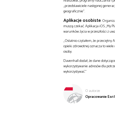
realizować programy nauczania i p
„przedstawiciele następnej generac
geograficznie”.
Aplikacje osobiste
. Organiz
muszą czekać. Aplikacja iOS „My P
warunków życia w przeszłości z uwz
„Ostatnio czytałem, że przeciętny 
opieki zdrowotnej oznacza to wiel
osoby.
Davenhall dodał, że dane dotycząc
wykorzystywanie adresów dla potrzeb
wykorzystywać.”
O autorze
Opracowanie Esri P