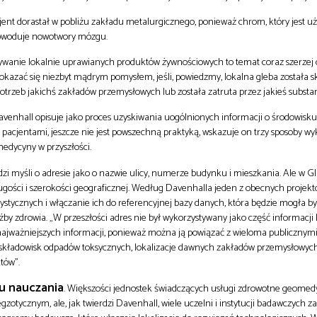
cjent dorastał w pobliżu zakładu metalurgicznego, ponieważ chrom, który jest 
powoduje nowotwory mózgu.
ożywanie lokalnie uprawianych produktów żywnościowych to temat coraz szerze
okazać się niezbyt mądrym pomysłem, jeśli, powiedzmy, lokalna gleba została s
otrzeb jakichś zakładów przemysłowych lub została zatruta przez jakieś substan
venhall opisuje jako proces uzyskiwania uogólnionych informacji o środowisku
i pacjentami, jeszcze nie jest powszechną praktyką, wskazuje on trzy sposoby wy
edycyny w przyszłości.
dzi myśli o adresie jako o nazwie ulicy, numerze budynku i mieszkania. Ale w G
ości i szerokości geograficznej. Według Davenhalla jeden z obecnych projekt
tycznych i włączanie ich do referencyjnej bazy danych, która będzie mogła b
by zdrowia. „W przeszłości adres nie był wykorzystywany jako część informacji 
z najważniejszych informacji, ponieważ można ją powiązać z wieloma publicznym
 składowisk odpadów toksycznych, lokalizacje dawnych zakładów przemysłowych 
tów”.
 nauczania
. Większości jednostek świadczących usługi zdrowotne geome
zotycznym, ale, jak twierdzi Davenhall, wiele uczelni i instytucji badawczych za