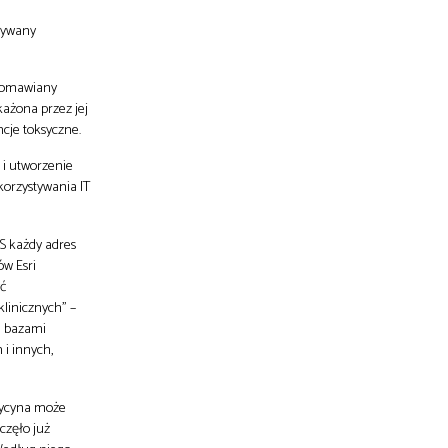
używany
j omawiany
każona przez jej
cje toksyczne.
 i utworzenie
korzystywania IT
IS każdy adres
ów Esri
yć
klinicznych” –
i bazami
i innych,
dycyna może
częło już