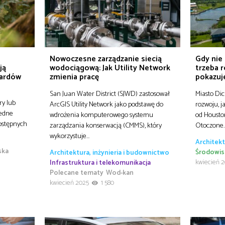
Nowoczesne zarządzanie siecią
Gdy nie 
ją
wodociągową: Jak Utility Network
trzeba r
pardów
zmienia pracę
pokazuje
San Juan Water District (SJWD) zastosował
Miasto Dic
ry lub
ArcGIS Utility Network jako podstawę do
rozwoju, j
jedne
wdrożenia komputerowego systemu
od Housto
dostępnych
zarządzania konserwacją (CMMS), który
Otoczone
wykorzystuje…
Architekt
ska
Środowi
Architektura, inżynieria i budownictwo
kwiecień 
Infrastruktura i telekomunikacja
Polecane tematy
Wod-kan
kwiecień 2025
1 580