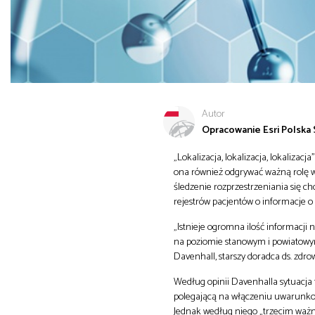
Autor
Opracowanie Esri Polska S
„Lokalizacja, lokalizacja, lokalizac
ona również odgrywać ważną rolę 
śledzenie rozprzestrzeniania się ch
rejestrów pacjentów o informacje o l
„Istnieje ogromna ilość informacji
na poziomie stanowym i powiatowym,
Davenhall, starszy doradca ds. zdrow
Według opinii Davenhalla sytuacja 
polegającą na włączeniu uwarunkow
Jednak według niego „trzecim waż