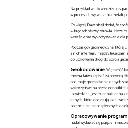
Na przykład warto wiedzieć, czy pa
w procesach wytwarzania metali, 
Co więcej, Davenhall dodał, że sp
w kręgach służby zdrowia. Może to 
wcześniejsze wykorzystywanie dla p
Podczas gdy geomedycyna, którą Da
z nich interfejsu między lekarzami 
do utorowania drogi do użycia geom
Geokodowanie
. Większość lu
można łatwo zapisać za pomocą dług
obejmuje gromadzenie danych statys
wykorzystywana przez jednostki służ
powiedział. „Jest to jednak jedna 
danych, które obejmują lokalizacje
potencjalnie niebezpiecznych obiek
Opracowywanie programu
nadal wydawać się pojęciem nieco eg