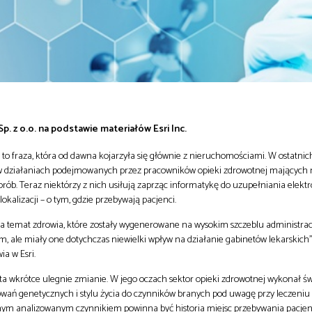
p. z o.o. na podstawie materiałów Esri Inc.
ja” to fraza, która od dawna kojarzyła się głównie z nieruchomościami. W ostatnic
w działaniach podejmowanych przez pracowników opieki zdrowotnej mających 
orób. Teraz niektórzy z nich usiłują zaprząc informatykę do uzupełniania elekt
okalizacji – o tym, gdzie przebywają pacjenci.
 na temat zdrowia, które zostały wygenerowane na wysokim szczeblu administracj
 ale miały one dotychczas niewielki wpływ na działanie gabinetów lekarskich”, 
ia w Esri.
ta wkrótce ulegnie zmianie. W jego oczach sektor opieki zdrowotnej wykonał ś
ań genetycznych i stylu życia do czynników branych pod uwagę przy leczeniu 
nym analizowanym czynnikiem powinna być historia miejsc przebywania pacjen