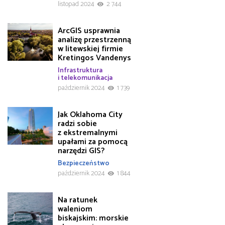
listopad 2024
2 744
ArcGIS usprawnia
analizę przestrzenną
w litewskiej firmie
Kretingos Vandenys
Infrastruktura
i telekomunikacja
październik 2024
1 739
Jak Oklahoma City
radzi sobie
z ekstremalnymi
upałami za pomocą
narzędzi GIS?
Bezpieczeństwo
październik 2024
1 844
Na ratunek
waleniom
biskajskim: morskie