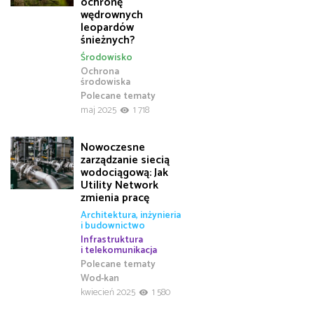
ochronę
wędrownych
leopardów
śnieżnych?
Środowisko
Ochrona
środowiska
Polecane tematy
maj 2025
1 718
Nowoczesne
zarządzanie siecią
wodociągową: Jak
Utility Network
zmienia pracę
Architektura, inżynieria
i budownictwo
Infrastruktura
i telekomunikacja
Polecane tematy
Wod-kan
kwiecień 2025
1 580