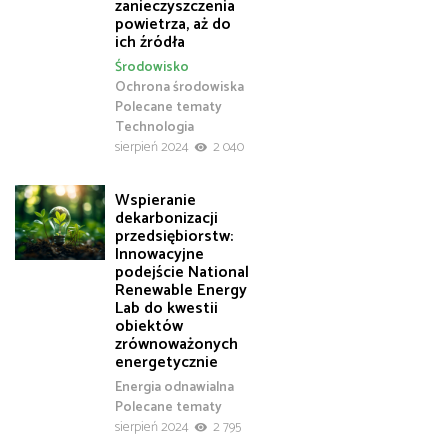
zanieczyszczenia
powietrza, aż do
ich źródła
Środowisko
Ochrona środowiska
Polecane tematy
Technologia
sierpień 2024
2 040
Wspieranie
dekarbonizacji
przedsiębiorstw:
Innowacyjne
podejście National
Renewable Energy
Lab do kwestii
obiektów
zrównoważonych
energetycznie
Energia odnawialna
Polecane tematy
sierpień 2024
2 795