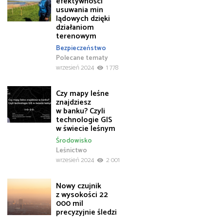
efektywności
usuwania min
lądowych dzięki
działaniom
terenowym
Bezpieczeństwo
Polecane tematy
wrzesień 2024
1 778
Czy mapy leśne
znajdziesz
w banku? Czyli
technologie GIS
w świecie leśnym
Środowisko
Leśnictwo
wrzesień 2024
2 001
Nowy czujnik
z wysokości 22
000 mil
precyzyjnie śledzi