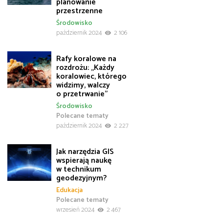
planowanie
przestrzenne
Środowisko
październik 2024
2 106
Rafy koralowe na
rozdrożu: „Każdy
koralowiec, którego
widzimy, walczy
o przetrwanie”
Środowisko
Polecane tematy
październik 2024
2 227
Jak narzędzia GIS
wspierają naukę
w technikum
geodezyjnym?
Edukacja
Polecane tematy
wrzesień 2024
2 467