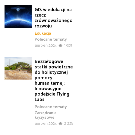
GIS w edukacji na
rzecz
zrównoważonego
rozwoju
Edukacja
Polecane tematy
sierpień 2024
1 905
Bezzałogowe
statki powietrzne
do holistycznej
pomocy
humanitarnej:
Innowacyjne
podejście Flying
Labs
Polecane tematy
Zarządzanie
kryzysowe
sierpień 2024
2 228