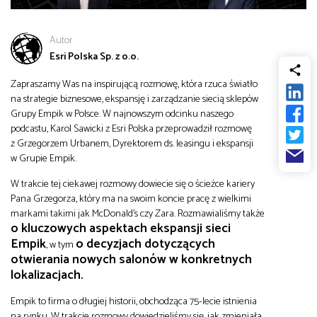
od
Biznes
Autor
do
Esri Polska Sp. z o.o.
Infrastruktura i telekomunikacja
Zapraszamy Was na inspirującą rozmowę, która rzuca światło
na strategie biznesowe, ekspansję i zarządzanie siecią sklepów
Turystyka i rekreacja
Grupy Empik w Polsce. W najnowszym odcinku naszego
podcastu, Karol Sawicki z Esri Polska przeprowadził rozmowę
z Grzegorzem Urbanem, Dyrektorem ds. leasingu i ekspansji
Architektura, inżynieria i budownictwo
w Grupie Empik.
W trakcie tej ciekawej rozmowy dowiecie się o ścieżce kariery
Pana Grzegorza, który ma na swoim koncie pracę z wielkimi
markami takimi jak McDonald’s czy Zara. Rozmawialiśmy także
o kluczowych aspektach ekspansji sieci
Empik
o decyzjach dotyczących
, w tym
otwierania nowych salonów w konkretnych
lokalizacjach.
Empik to firma o długiej historii, obchodząca 75-lecie istnienia
na rynku. W trakcie rozmowy dowiedzieliśmy się, jak zmieniała