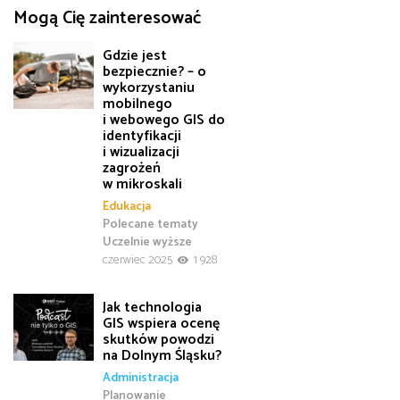
Mogą Cię zainteresować
Gdzie jest
bezpiecznie? – o
wykorzystaniu
mobilnego
i webowego GIS do
identyfikacji
i wizualizacji
zagrożeń
w mikroskali
Edukacja
Polecane tematy
Uczelnie wyższe
czerwiec 2025
1 928
Jak technologia
GIS wspiera ocenę
skutków powodzi
na Dolnym Śląsku?
Administracja
Planowanie