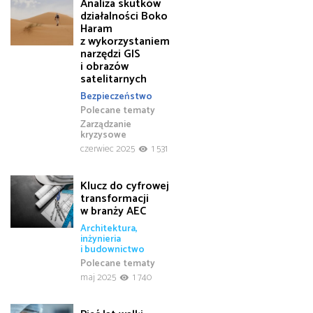
Analiza skutków
działalności Boko
Haram
z wykorzystaniem
narzędzi GIS
i obrazów
satelitarnych
Bezpieczeństwo
Polecane tematy
Zarządzanie
kryzysowe
czerwiec 2025
1 531
Klucz do cyfrowej
transformacji
w branży AEC
Architektura,
inżynieria
i budownictwo
Polecane tematy
maj 2025
1 740