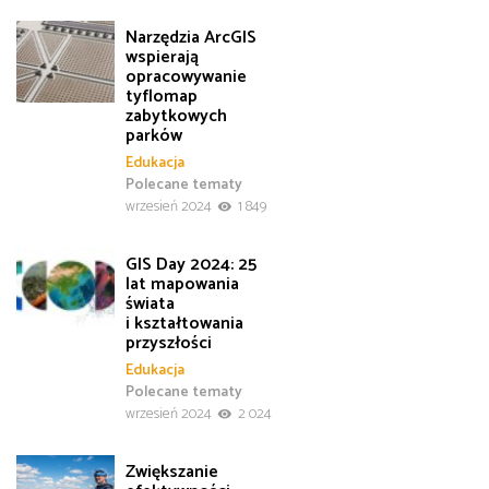
Narzędzia ArcGIS
wspierają
opracowywanie
tyflomap
zabytkowych
parków
Edukacja
Polecane tematy
wrzesień 2024
1 849
GIS Day 2024: 25
lat mapowania
świata
i kształtowania
przyszłości
Edukacja
Polecane tematy
wrzesień 2024
2 024
Zwiększanie