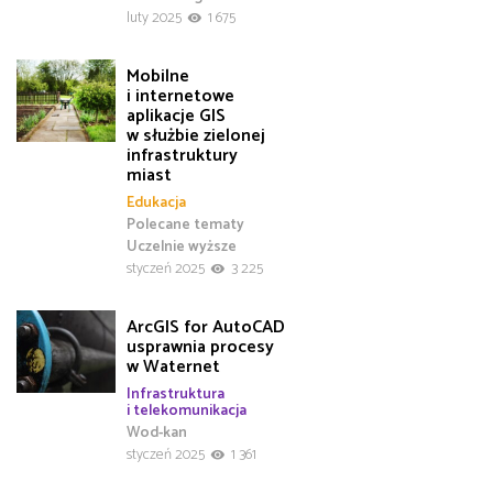
luty 2025
1 675
Mobilne
i internetowe
aplikacje GIS
w służbie zielonej
infrastruktury
miast
Edukacja
Polecane tematy
Uczelnie wyższe
styczeń 2025
3 225
ArcGIS for AutoCAD
usprawnia procesy
w Waternet
Infrastruktura
i telekomunikacja
Wod-kan
styczeń 2025
1 361