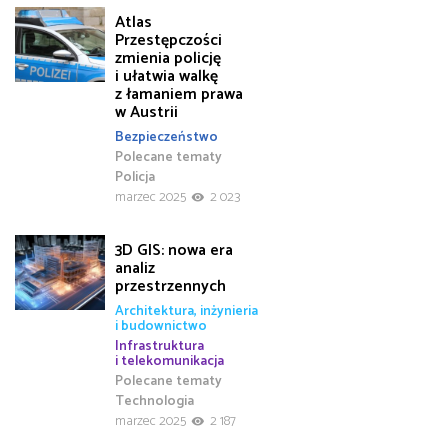
Atlas
Przestępczości
zmienia policję
i ułatwia walkę
z łamaniem prawa
w Austrii
Bezpieczeństwo
Polecane tematy
Policja
marzec 2025
2 023
3D GIS: nowa era
analiz
przestrzennych
Architektura, inżynieria
i budownictwo
Infrastruktura
i telekomunikacja
Polecane tematy
Technologia
marzec 2025
2 187