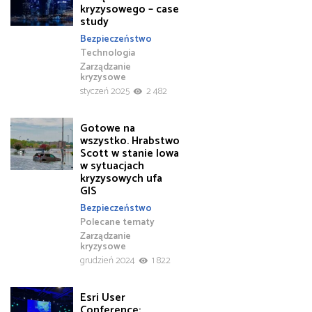
kryzysowego – case
study
Bezpieczeństwo
Technologia
Zarządzanie
kryzysowe
styczeń 2025
2 482
Gotowe na
wszystko. Hrabstwo
Scott w stanie Iowa
w sytuacjach
kryzysowych ufa
GIS
Bezpieczeństwo
Polecane tematy
Zarządzanie
kryzysowe
grudzień 2024
1 822
Esri User
Conference: