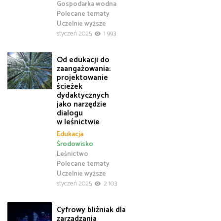
Gospodarka wodna
Polecane tematy
Uczelnie wyższe
styczeń 2025
1 993
Od edukacji do
zaangażowania:
projektowanie
ścieżek
dydaktycznych
jako narzędzie
dialogu
w leśnictwie
Edukacja
Środowisko
Leśnictwo
Polecane tematy
Uczelnie wyższe
styczeń 2025
2 103
Cyfrowy bliźniak dla
zarządzania