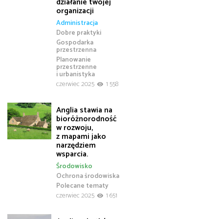
działanie twojej
organizacji
Administracja
Dobre praktyki
Gospodarka
przestrzenna
Planowanie
przestrzenne
i urbanistyka
czerwiec 2025
1 558
Anglia stawia na
bioróżnorodność
w rozwoju,
z mapami jako
narzędziem
wsparcia.
Środowisko
Ochrona środowiska
Polecane tematy
czerwiec 2025
1 651