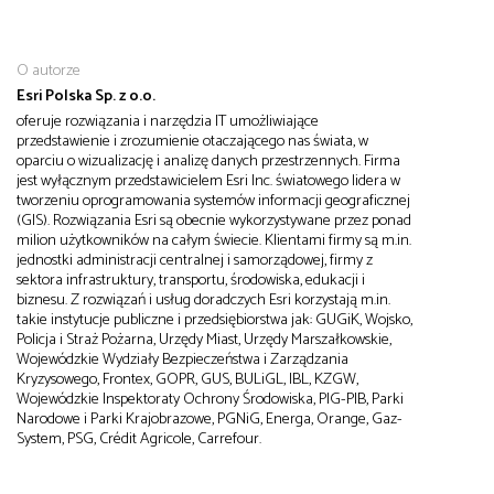
O autorze
Esri Polska Sp. z o.o.
oferuje rozwiązania i narzędzia IT umożliwiające
przedstawienie i zrozumienie otaczającego nas świata, w
oparciu o wizualizację i analizę danych przestrzennych. Firma
jest wyłącznym przedstawicielem Esri Inc. światowego lidera w
tworzeniu oprogramowania systemów informacji geograficznej
(GIS). Rozwiązania Esri są obecnie wykorzystywane przez ponad
milion użytkowników na całym świecie. Klientami firmy są m.in.
jednostki administracji centralnej i samorządowej, firmy z
sektora infrastruktury, transportu, środowiska, edukacji i
biznesu. Z rozwiązań i usług doradczych Esri korzystają m.in.
takie instytucje publiczne i przedsiębiorstwa jak: GUGiK, Wojsko,
Policja i Straż Pożarna, Urzędy Miast, Urzędy Marszałkowskie,
Wojewódzkie Wydziały Bezpieczeństwa i Zarządzania
Kryzysowego, Frontex, GOPR, GUS, BULiGL, IBL, KZGW,
Wojewódzkie Inspektoraty Ochrony Środowiska, PIG-PIB, Parki
Narodowe i Parki Krajobrazowe, PGNiG, Energa, Orange, Gaz-
System, PSG, Crédit Agricole, Carrefour.