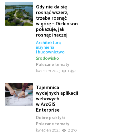
Gdy nie da się
rosnąć wszerz,
trzeba rosnąć
w górę – Dickinson
pokazuje, jak
rosnąć inaczej
Architektura,
inżynieria
i budownictwo
Środowisko
Polecane tematy
kwiecień 2025
1 492
Tajemnica
wydajnych aplikacji
webowych
w ArcGIS
Enterprise
Dobre praktyki
Polecane tematy
kwiecień 2025
2 210