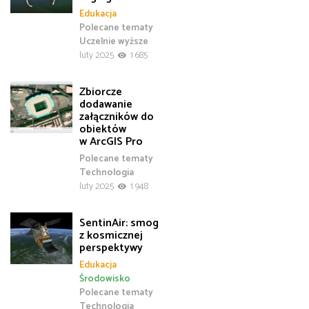
Edukacja
Polecane tematy
Uczelnie wyższe
luty 2025
1 685
Zbiorcze
dodawanie
załączników do
obiektów
w ArcGIS Pro
Polecane tematy
Technologia
luty 2025
1 948
SentinAir: smog
z kosmicznej
perspektywy
Edukacja
Środowisko
Polecane tematy
Technologia