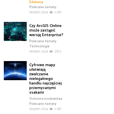
Edukacja
Polecane tematy
sierpień 2024
2 067
Czy ArcGIS Online
może zastąpić
wersję Enterprise?
Polecane tematy
Technologia
sierpień 2024
3 872
Cyfrowe mapy
ułatwiają
zwalczanie
nielegalnego
handlu najczęściej
przemycanymi
ssakami
Ochrona środowiska
Polecane tematy
sierpień 2024
2 087