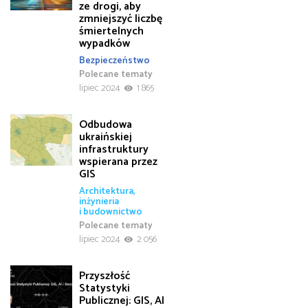
ze drogi, aby
zmniejszyć liczbę
śmiertelnych
wypadków
Bezpieczeństwo
Polecane tematy
lipiec 2024
1 865
Odbudowa
ukraińskiej
infrastruktury
wspierana przez
GIS
Architektura,
inżynieria
i budownictwo
Polecane tematy
lipiec 2024
2 056
Przyszłość
Statystyki
Publicznej: GIS, AI