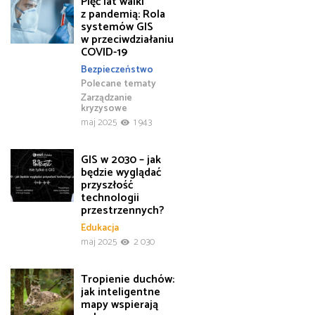
Pięć lat walki
z pandemią: Rola
systemów GIS
w przeciwdziałaniu
COVID-19
Bezpieczeństwo
Polecane tematy
Zarządzanie
kryzysowe
maj 2025
1 943
GIS w 2030 – jak
będzie wyglądać
przyszłość
technologii
przestrzennych?
Edukacja
maj 2025
2 030
Tropienie duchów:
jak inteligentne
mapy wspierają