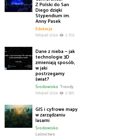
Z Polski do San
Diego dzięki
Stypendium im.
Anny Pasek
Edukacja
listopad 2024
2 702
Dane z nieba — jak
technologie 3D
zmieniają sposób,
w jaki
postrzegamy
świat?
Środowisko
Trendy
listopad 2024
2 565
GIS i cyfrowe mapy
w zarządzaniu
lasami
Środowisko
Leśnictwo