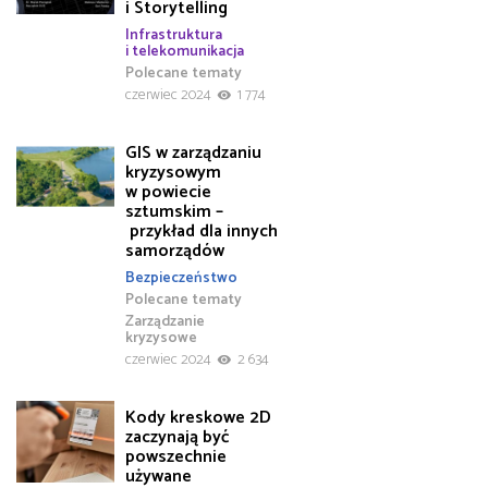
i Storytelling
Infrastruktura
i telekomunikacja
Polecane tematy
czerwiec 2024
1 774
GIS w zarządzaniu
kryzysowym
w powiecie
sztumskim –
przykład dla innych
samorządów
Bezpieczeństwo
Polecane tematy
Zarządzanie
kryzysowe
czerwiec 2024
2 634
Kody kreskowe 2D
zaczynają być
powszechnie
używane