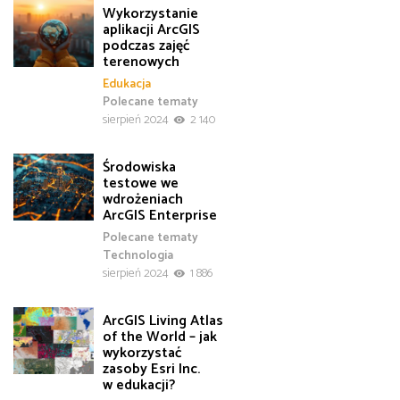
Wykorzystanie
aplikacji ArcGIS
podczas zajęć
terenowych
Edukacja
Polecane tematy
sierpień 2024
2 140
Środowiska
testowe we
wdrożeniach
ArcGIS Enterprise
Polecane tematy
Technologia
sierpień 2024
1 886
ArcGIS Living Atlas
of the World – jak
wykorzystać
zasoby Esri Inc.
w edukacji?