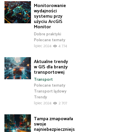
Monitorowanie
wydajności
systemu przy
użyciu ArcGIS
Monitor
Dobre praktyki
Polecane tematy
lipiec 2024
4 774
Aktualne trendy
w GIS dla branży
transportowej
Transport
Polecane tematy
Transport lądowy
Trendy
lipiec 2024
2 707
Tampa zmapowała
swoje
najniebezpieczniejs