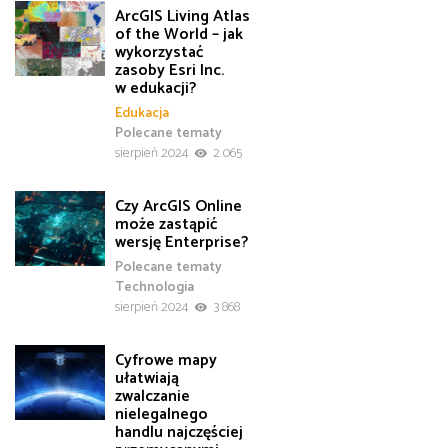
ArcGIS Living Atlas
of the World – jak
wykorzystać
zasoby Esri Inc.
w edukacji?
Edukacja
Polecane tematy
sierpień 2024
2 065
Czy ArcGIS Online
może zastąpić
wersję Enterprise?
Polecane tematy
Technologia
sierpień 2024
3 868
Cyfrowe mapy
ułatwiają
zwalczanie
nielegalnego
handlu najczęściej