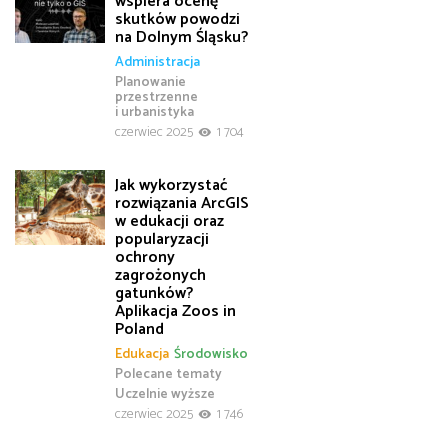
wspiera ocenę
skutków powodzi
na Dolnym Śląsku?
Administracja
Planowanie
przestrzenne
i urbanistyka
czerwiec 2025
1 704
Jak wykorzystać
rozwiązania ArcGIS
w edukacji oraz
popularyzacji
ochrony
zagrożonych
gatunków?
Aplikacja Zoos in
Poland
Edukacja
Środowisko
Polecane tematy
Uczelnie wyższe
czerwiec 2025
1 746