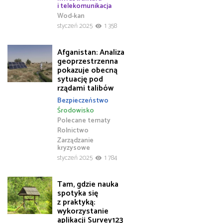
i telekomunikacja
Wod-kan
styczeń 2025
1 358
Afganistan: Analiza
geoprzestrzenna
pokazuje obecną
sytuację pod
rządami talibów
Bezpieczeństwo
Środowisko
Polecane tematy
Rolnictwo
Zarządzanie
kryzysowe
styczeń 2025
1 784
Tam, gdzie nauka
spotyka się
z praktyką:
wykorzystanie
aplikacji Survey123