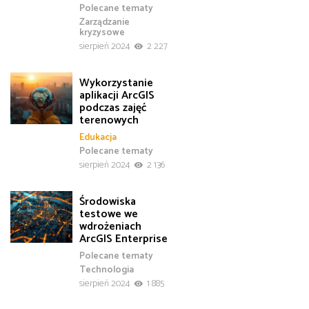
Polecane tematy
Zarządzanie
kryzysowe
sierpień 2024
2 227
Wykorzystanie
aplikacji ArcGIS
podczas zajęć
terenowych
Edukacja
Polecane tematy
sierpień 2024
2 136
Środowiska
testowe we
wdrożeniach
ArcGIS Enterprise
Polecane tematy
Technologia
sierpień 2024
1 885