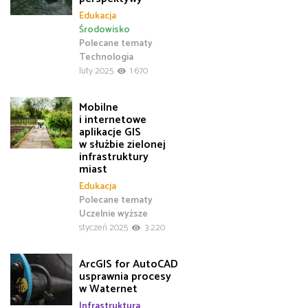
Edukacja
Środowisko
Polecane tematy
Technologia
luty 2025
1 670
Mobilne
i internetowe
aplikacje GIS
w służbie zielonej
infrastruktury
miast
Edukacja
Polecane tematy
Uczelnie wyższe
styczeń 2025
3 220
ArcGIS for AutoCAD
usprawnia procesy
w Waternet
Infrastruktura