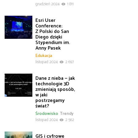
grudzień 2024
1 811
Esri User
Conference:
Z Polski do San
Diego dzięki
Stypendium im.
Anny Pasek
Edukacja
listopad 2024
2 697
Dane z nieba — jak
technologie 3D
zmieniają sposób,
w jaki
postrzegamy
świat?
Środowisko
Trendy
listopad 2024
2 562
GIS i cyfrowe