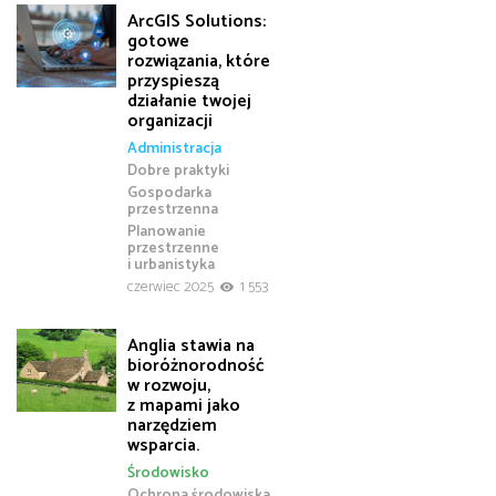
ArcGIS Solutions:
gotowe
rozwiązania, które
przyspieszą
działanie twojej
organizacji
Administracja
Dobre praktyki
Gospodarka
przestrzenna
Planowanie
przestrzenne
i urbanistyka
czerwiec 2025
1 553
Anglia stawia na
bioróżnorodność
w rozwoju,
z mapami jako
narzędziem
wsparcia.
Środowisko
Ochrona środowiska