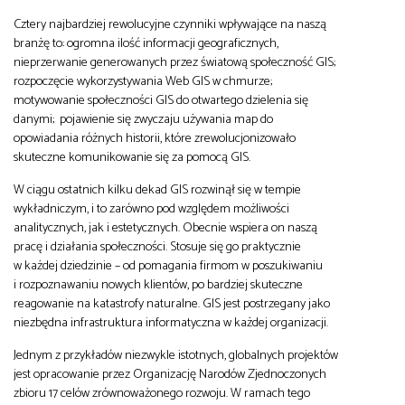
Cztery najbardziej rewolucyjne czynniki wpływające na naszą
branżę to: ogromna ilość informacji geograficznych,
nieprzerwanie generowanych przez światową społeczność GIS;
rozpoczęcie wykorzystywania Web GIS w chmurze;
motywowanie społeczności GIS do otwartego dzielenia się
danymi; pojawienie się zwyczaju używania map do
opowiadania różnych historii, które zrewolucjonizowało
skuteczne komunikowanie się za pomocą GIS.
W ciągu ostatnich kilku dekad GIS rozwinął się w tempie
wykładniczym, i to zarówno pod względem możliwości
analitycznych, jak i estetycznych. Obecnie wspiera on naszą
pracę i działania społeczności. Stosuje się go praktycznie
w każdej dziedzinie – od pomagania firmom w poszukiwaniu
i rozpoznawaniu nowych klientów, po bardziej skuteczne
reagowanie na katastrofy naturalne. GIS jest postrzegany jako
niezbędna infrastruktura informatyczna w każdej organizacji.
Jednym z przykładów niezwykle istotnych, globalnych projektów
jest opracowanie przez Organizację Narodów Zjednoczonych
zbioru 17 celów zrównoważonego rozwoju. W ramach tego