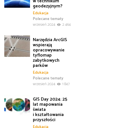
w technikum
geodezyjnym?
Edukacja
Polecane tematy
wrzesień 2024
2 464
Narzędzia ArcGIS
wspierają
opracowywanie
tyflomap
zabytkowych
parków
Edukacja
Polecane tematy
wrzesień 2024
1 847
GIS Day 2024: 25
lat mapowania
świata
i kształtowania
przyszłości
Edukacja