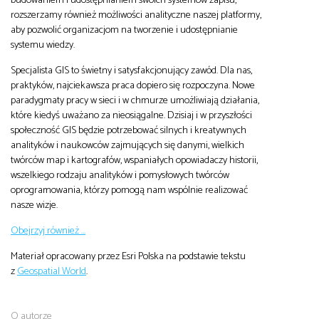
budowaniem i udostępnianiem swoich systemów zapisu,
rozszerzamy również możliwości analityczne naszej platformy,
aby pozwolić organizacjom na tworzenie i udostępnianie
systemu wiedzy.
Specjalista GIS to świetny i satysfakcjonujący zawód. Dla nas,
praktyków, najciekawsza praca dopiero się rozpoczyna. Nowe
paradygmaty pracy w sieci i w chmurze umożliwiają działania,
które kiedyś uważano za nieosiągalne. Dzisiaj i w przyszłości
społeczność GIS będzie potrzebować silnych i kreatywnych
analityków i naukowców zajmujących się danymi, wielkich
twórców map i kartografów, wspaniałych opowiadaczy historii,
wszelkiego rodzaju analityków i pomysłowych twórców
oprogramowania, którzy pomogą nam wspólnie realizować
nasze wizje.
Obejrzyj również …
Materiał opracowany przez Esri Polska na podstawie tekstu
z
Geospatial World
.
O autorze