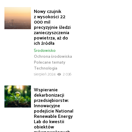
Nowy czujnik
z wysokości 22
000 mil
precyzyjnie śledzi
zanieczyszczenia
powietrza, aż do
ich źródła
Środowisko
Ochrona środowiska
Polecane tematy
Technologia
sierpień 2024
2 036
Wspieranie
dekarbonizacji
przedsiębiorstw:
Innowacyjne
podejście National
Renewable Energy
Lab do kwestii
obiektów