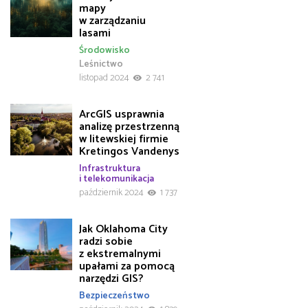
mapy
w zarządzaniu
lasami
Środowisko
Leśnictwo
listopad 2024
2 741
ArcGIS usprawnia
analizę przestrzenną
w litewskiej firmie
Kretingos Vandenys
Infrastruktura
i telekomunikacja
październik 2024
1 737
Jak Oklahoma City
radzi sobie
z ekstremalnymi
upałami za pomocą
narzędzi GIS?
Bezpieczeństwo