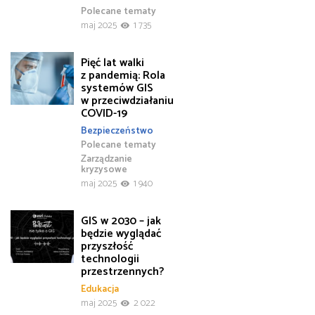
Polecane tematy
maj 2025
1 735
Pięć lat walki
z pandemią: Rola
systemów GIS
w przeciwdziałaniu
COVID-19
Bezpieczeństwo
Polecane tematy
Zarządzanie
kryzysowe
maj 2025
1 940
GIS w 2030 – jak
będzie wyglądać
przyszłość
technologii
przestrzennych?
Edukacja
maj 2025
2 022