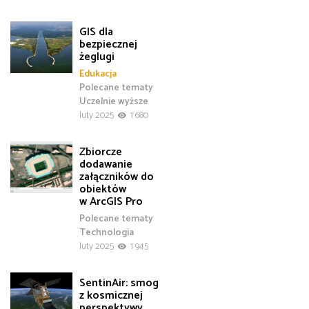
GIS dla
bezpiecznej
żeglugi
Edukacja
Polecane tematy
Uczelnie wyższe
luty 2025
1 680
Zbiorcze
dodawanie
załączników do
obiektów
w ArcGIS Pro
Polecane tematy
Technologia
luty 2025
1 945
SentinAir: smog
z kosmicznej
perspektywy