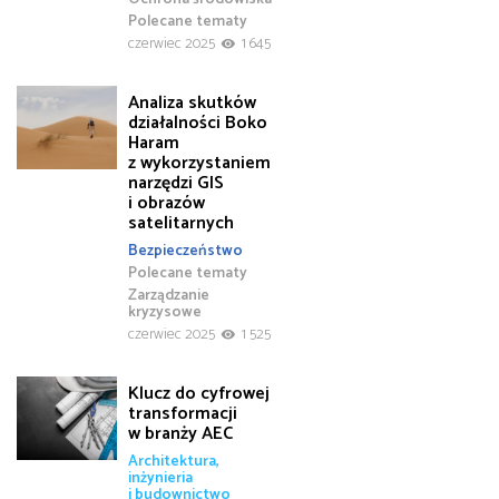
Polecane tematy
czerwiec 2025
1 645
Analiza skutków
działalności Boko
Haram
z wykorzystaniem
narzędzi GIS
i obrazów
satelitarnych
Bezpieczeństwo
Polecane tematy
Zarządzanie
kryzysowe
czerwiec 2025
1 525
Klucz do cyfrowej
transformacji
w branży AEC
Architektura,
inżynieria
i budownictwo