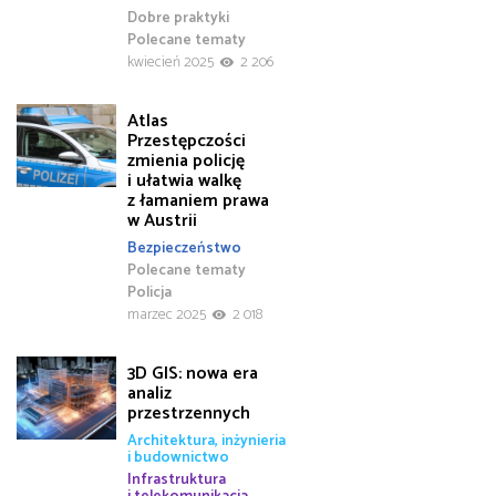
Dobre praktyki
Polecane tematy
kwiecień 2025
2 206
Atlas
Przestępczości
zmienia policję
i ułatwia walkę
z łamaniem prawa
w Austrii
Bezpieczeństwo
Polecane tematy
Policja
marzec 2025
2 018
3D GIS: nowa era
analiz
przestrzennych
Architektura, inżynieria
i budownictwo
Infrastruktura
i telekomunikacja