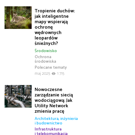
Tropienie duchów:
jak inteligentne
mapy wspierają
ochronę
wędrownych
leopardów
śnieżnych?
Środowisko
Ochrona
środowiska
Polecane tematy
maj 2025
1 715
Nowoczesne
zarządzanie siecią
wodociągową: Jak
Utility Network
zmienia pracę
Architektura, inżynieria
i budownictwo
Infrastruktura
i telekomunikacja