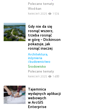
Polecane tematy
Wod-kan
kwiecień 2025
1 574
Gdy nie da się
rosnąć wszerz,
trzeba rosnąć
w górę – Dickinson
pokazuje, jak
rosnąć inaczej
Architektura,
inżynieria
i budownictwo
Środowisko
Polecane tematy
kwiecień 2025
1 488
Tajemnica
wydajnych aplikacji
webowych
w ArcGIS
Enterprise