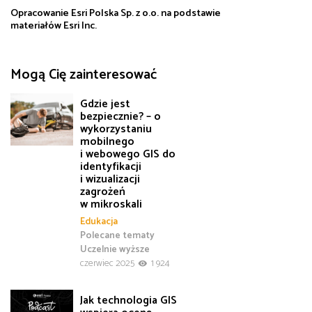
Opracowanie Esri Polska Sp. z o.o. na podstawie
materiałów Esri Inc.
Mogą Cię zainteresować
Gdzie jest
bezpiecznie? – o
wykorzystaniu
mobilnego
i webowego GIS do
identyfikacji
i wizualizacji
zagrożeń
w mikroskali
Edukacja
Polecane tematy
Uczelnie wyższe
czerwiec 2025
1 924
Jak technologia GIS