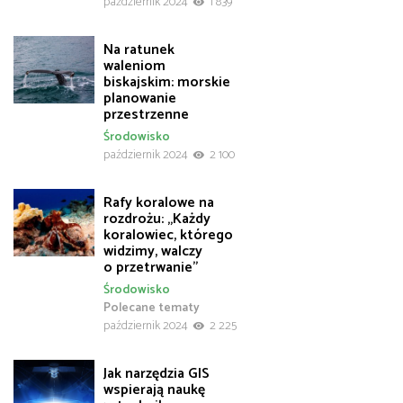
październik 2024
1 839
Na ratunek
waleniom
biskajskim: morskie
planowanie
przestrzenne
Środowisko
październik 2024
2 100
Rafy koralowe na
rozdrożu: „Każdy
koralowiec, którego
widzimy, walczy
o przetrwanie”
Środowisko
Polecane tematy
październik 2024
2 225
Jak narzędzia GIS
wspierają naukę