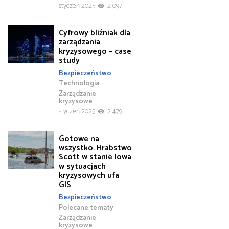
styczeń 2025
2 097
Cyfrowy bliźniak dla
zarządzania
kryzysowego – case
study
Bezpieczeństwo
Technologia
Zarządzanie
kryzysowe
styczeń 2025
2 479
Gotowe na
wszystko. Hrabstwo
Scott w stanie Iowa
w sytuacjach
kryzysowych ufa
GIS
Bezpieczeństwo
Polecane tematy
Zarządzanie
kryzysowe