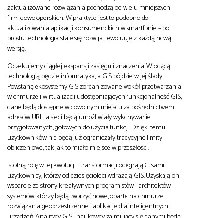
zaktualizowane rozwiązania pochodzą od wielu mniejszych
firm deweloperskich. W praktyce jest to podobne do
aktualizowania aplikacji konsumenckich w smartfonie – po
prostu technologia stale się rozwija i ewoluuje z każdą nową
wersją.
Oczekujemy ciągłej ekspansji zasięgu i znaczenia. Wiodącą
technologią będzie informatyka, a GIS pójdzie w jej ślady.
Powstaną ekosystemy GIS zorganizowane wokół przetwarzania
w chmurze i wirtualizacji udostępniających funkcjonalność GIS,
dane będą dostępne w dowolnym miejscu za pośrednictwem
adresów URL, a sieci będą umożliwiały wykonywanie
przygotowanych, gotowych do użycia funkcji. Dzięki temu
użytkowników nie będą już ograniczały tradycyjne limity
obliczeniowe, tak jak to miało miejsce w przeszłości.
Istotną rolę w tej ewolucji i transformacji odegrają Ci sami
użytkownicy, którzy od dziesięcioleci wdrażają GIS. Uzyskają oni
wsparcie ze strony kreatywnych programistów i architektów
systemów, którzy będą tworzyć nowe, oparte na chmurze
rozwiązania geoprzestrzenne i aplikacje dla inteligentnych
urządzeń. Analitycy GIS i naukowcy zajmujący się danymi będą