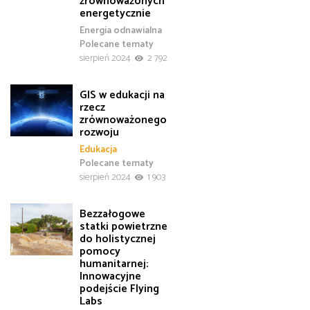
zrównoważonych
energetycznie
Energia odnawialna
Polecane tematy
sierpień 2024
2 792
GIS w edukacji na
rzecz
zrównoważonego
rozwoju
Edukacja
Polecane tematy
sierpień 2024
1 903
Bezzałogowe
statki powietrzne
do holistycznej
pomocy
humanitarnej:
Innowacyjne
podejście Flying
Labs