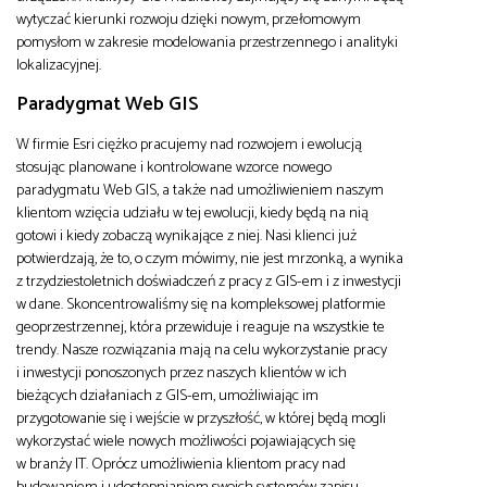
wytyczać kierunki rozwoju dzięki nowym, przełomowym
pomysłom w zakresie modelowania przestrzennego i analityki
lokalizacyjnej.
Paradygmat Web GIS
W firmie Esri ciężko pracujemy nad rozwojem i ewolucją
stosując planowane i kontrolowane wzorce nowego
paradygmatu Web GIS, a także nad umożliwieniem naszym
klientom wzięcia udziału w tej ewolucji, kiedy będą na nią
gotowi i kiedy zobaczą wynikające z niej. Nasi klienci już
potwierdzają, że to, o czym mówimy, nie jest mrzonką, a wynika
z trzydziestoletnich doświadczeń z pracy z GIS-em i z inwestycji
w dane. Skoncentrowaliśmy się na kompleksowej platformie
geoprzestrzennej, która przewiduje i reaguje na wszystkie te
trendy. Nasze rozwiązania mają na celu wykorzystanie pracy
i inwestycji ponoszonych przez naszych klientów w ich
bieżących działaniach z GIS-em, umożliwiając im
przygotowanie się i wejście w przyszłość, w której będą mogli
wykorzystać wiele nowych możliwości pojawiających się
w branży IT. Oprócz umożliwienia klientom pracy nad