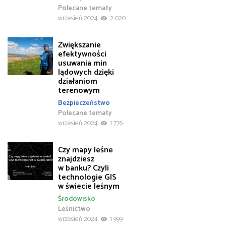
Polecane tematy
wrzesień 2024
2 020
Zwiększanie
efektywności
usuwania min
lądowych dzięki
działaniom
terenowym
Bezpieczeństwo
Polecane tematy
wrzesień 2024
1 776
Czy mapy leśne
znajdziesz
w banku? Czyli
technologie GIS
w świecie leśnym
Środowisko
Leśnictwo
wrzesień 2024
1 999