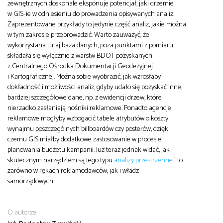
zewnętrznych doskonale eksponuje potencjał, jaki drzemie
w GIS-ie w odniesieniu do prowadzenia opisywanych analiz.
Zaprezentowane przykłady to jedynie część analiz, jakie można
w tym zakresie przeprowadzić. Warto zauważyć, że
wykorzystana tutaj baza danych, poza punktami z pomiaru,
składała się wyłącznie z warstw BDOT pozyskanych
z Centralnego Ośrodka Dokumentacji Geodezyjnej
i Kartograficznej. Można sobie wyobrazić, jak wzrosłaby
dokładność i możliwości analiz, gdyby udało się pozyskać inne,
bardziej szczegółowe dane, np. z ewidencji drzew, które
nierzadko zasłaniają nośniki reklamowe. Ponadto agencje
reklamowe mogłyby wzbogacić tabele atrybutów o koszty
wynajmu poszczególnych billboardów czy posterów, dzięki
czemu GIS miałby dodatkowe zastosowanie w procesie
planowania budżetu kampanii. Już teraz jednak widać, jak
skutecznym narzędziem są tego typu
analizy przestrzenne
i to
zarówno w rękach reklamodawców, jak i władz
samorządowych.
O autorze