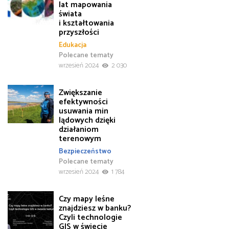
lat mapowania
świata
i kształtowania
przyszłości
Edukacja
Polecane tematy
wrzesień 2024
2 030
Zwiększanie
efektywności
usuwania min
lądowych dzięki
działaniom
terenowym
Bezpieczeństwo
Polecane tematy
wrzesień 2024
1 784
Czy mapy leśne
znajdziesz w banku?
Czyli technologie
GIS w świecie