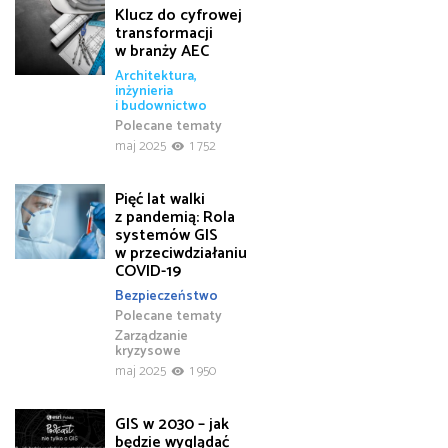
Klucz do cyfrowej
transformacji
w branży AEC
Architektura,
inżynieria
i budownictwo
Polecane tematy
maj 2025
1 752
Pięć lat walki
z pandemią: Rola
systemów GIS
w przeciwdziałaniu
COVID-19
Bezpieczeństwo
Polecane tematy
Zarządzanie
kryzysowe
maj 2025
1 950
GIS w 2030 – jak
będzie wyglądać