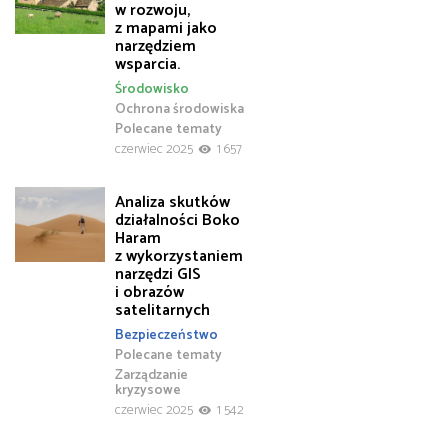
w rozwoju,
z mapami jako
narzędziem
wsparcia.
Środowisko
Ochrona środowiska
Polecane tematy
czerwiec 2025
1 657
Analiza skutków
działalności Boko
Haram
z wykorzystaniem
narzędzi GIS
i obrazów
satelitarnych
Bezpieczeństwo
Polecane tematy
Zarządzanie
kryzysowe
czerwiec 2025
1 542