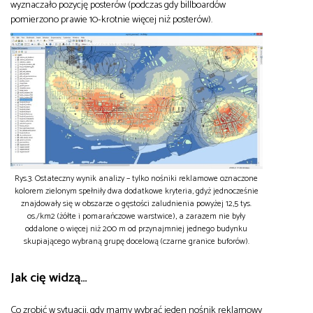
wyznaczało pozycję posterów (podczas gdy billboardów
pomierzono prawie 10-krotnie więcej niż posterów).
Rys.3. Ostateczny wynik analizy – tylko nośniki reklamowe oznaczone
kolorem zielonym spełniły dwa dodatkowe kryteria, gdyż jednocześnie
znajdowały się w obszarze o gęstości zaludnienia powyżej 12,5 tys.
os./km2 (żółte i pomarańczowe warstwice), a zarazem nie były
oddalone o więcej niż 200 m od przynajmniej jednego budynku
skupiającego wybraną grupę docelową (czarne granice buforów).
Jak cię widzą…
Co zrobić w sytuacji, gdy mamy wybrać jeden nośnik reklamowy