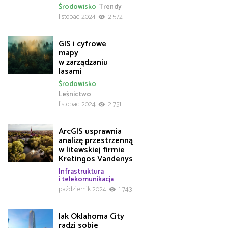
Środowisko
Trendy
listopad 2024
2 572
GIS i cyfrowe
mapy
w zarządzaniu
lasami
Środowisko
Leśnictwo
listopad 2024
2 751
ArcGIS usprawnia
analizę przestrzenną
w litewskiej firmie
Kretingos Vandenys
Infrastruktura
i telekomunikacja
październik 2024
1 743
Jak Oklahoma City
radzi sobie