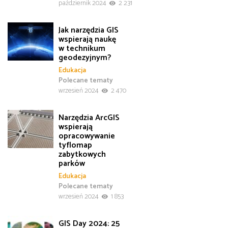
październik 2024
2 231
Jak narzędzia GIS
wspierają naukę
w technikum
geodezyjnym?
Edukacja
Polecane tematy
wrzesień 2024
2 470
Narzędzia ArcGIS
wspierają
opracowywanie
tyflomap
zabytkowych
parków
Edukacja
Polecane tematy
wrzesień 2024
1 853
GIS Day 2024: 25