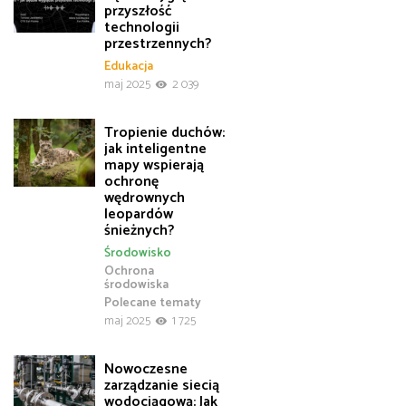
przyszłość
technologii
przestrzennych?
Edukacja
maj 2025
2 039
Tropienie duchów:
jak inteligentne
mapy wspierają
ochronę
wędrownych
leopardów
śnieżnych?
Środowisko
Ochrona
środowiska
Polecane tematy
maj 2025
1 725
Nowoczesne
zarządzanie siecią
wodociągową: Jak