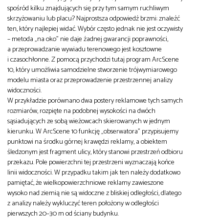
spośród kilku znajdujących się przy tym samym ruchliwym
skrzyżowaniu lub placu? Najprostsza odpowiedź brzmi: znaleźć
ten, który najlepiej widać. Wybór często jednak nie jest oczywisty
– metoda „na oko” nie daje żadnej gwarancji poprawności,
a przeprowadzanie wywiadu terenowego jest kosztowne
i czasochłonne. Z pomocą przychodzi tutaj program ArcScene
10, który umożliwia samodzielne stworzenie trójwymiarowego
modelu miasta oraz przeprowadzenie przestrzennej analizy
widoczności.
W przykładzie porównano dwa postery reklamowe tych samych
rozmiarów, rozpięte na podobnej wysokości na dwóch
sąsiadujących ze sobą wieżowcach skierowanych w jednym
kierunku. W ArcScene 10 funkcję „obserwatora” przypisujemy
punktowi na środku górnej krawędzi reklamy, a obiektem
śledzonym jest fragment ulicy, który stanowi przestrzeń odbioru
przekazu. Pole powierzchni tej przestrzeni wyznaczają końce
linii widoczności. W przypadku takim jak ten należy dodatkowo
pamiętać, że wielkopowierzchniowe reklamy zawieszone
wysoko nad ziemią nie są widoczne z bliskiej odległości, dlatego
z analizy należy wykluczyć teren położony w odległości
pierwszych 20–30 m od ściany budynku.