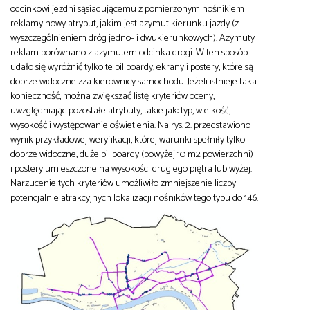
odcinkowi jezdni sąsiadującemu z pomierzonym nośnikiem
reklamy nowy atrybut, jakim jest azymut kierunku jazdy (z
wyszczególnieniem dróg jedno- i dwukierunkowych). Azymuty
reklam porównano z azymutem odcinka drogi. W ten sposób
udało się wyróżnić tylko te billboardy, ekrany i postery, które są
dobrze widoczne zza kierownicy samochodu. Jeżeli istnieje taka
konieczność, można zwiększać listę kryteriów oceny,
uwzględniając pozostałe atrybuty, takie jak: typ, wielkość,
wysokość i występowanie oświetlenia. Na rys. 2. przedstawiono
wynik przykładowej weryfikacji, której warunki spełniły tylko
dobrze widoczne, duże billboardy (powyżej 10 m2 powierzchni)
i postery umieszczone na wysokości drugiego piętra lub wyżej.
Narzucenie tych kryteriów umożliwiło zmniejszenie liczby
potencjalnie atrakcyjnych lokalizacji nośników tego typu do 146.