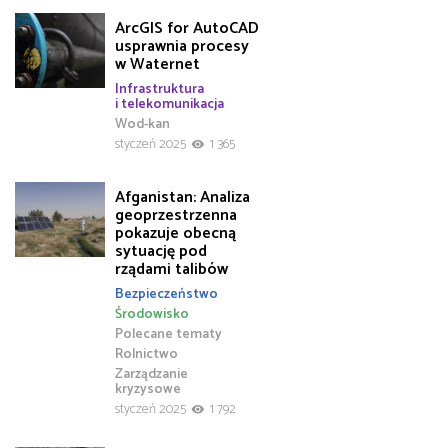
ArcGIS for AutoCAD
usprawnia procesy
w Waternet
Infrastruktura
i telekomunikacja
Wod-kan
styczeń 2025
1 365
Afganistan: Analiza
geoprzestrzenna
pokazuje obecną
sytuację pod
rządami talibów
Bezpieczeństwo
Środowisko
Polecane tematy
Rolnictwo
Zarządzanie
kryzysowe
styczeń 2025
1 792