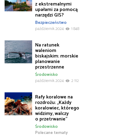
z ekstremalnymi
upałami za pomocą
narzędzi GIS?
Bezpieczeństwo
październik 2024
1 848
Na ratunek
waleniom
biskajskim: morskie
planowanie
przestrzenne
Środowisko
październik 2024
2 112
Rafy koralowe na
rozdrożu: „Każdy
koralowiec, którego
widzimy, walczy
o przetrwanie”
Środowisko
Polecane tematy