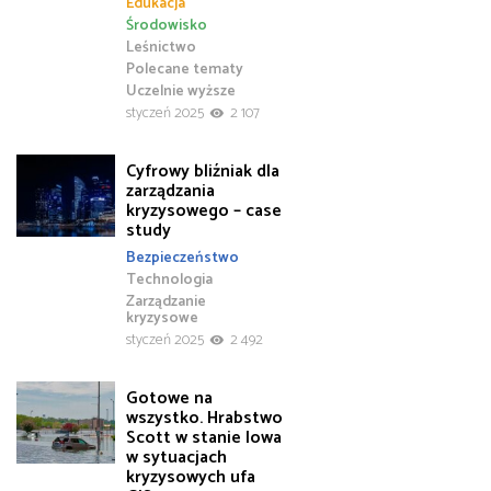
Edukacja
Środowisko
Leśnictwo
Polecane tematy
Uczelnie wyższe
styczeń 2025
2 107
Cyfrowy bliźniak dla
zarządzania
kryzysowego – case
study
Bezpieczeństwo
Technologia
Zarządzanie
kryzysowe
styczeń 2025
2 492
Gotowe na
wszystko. Hrabstwo
Scott w stanie Iowa
w sytuacjach
kryzysowych ufa