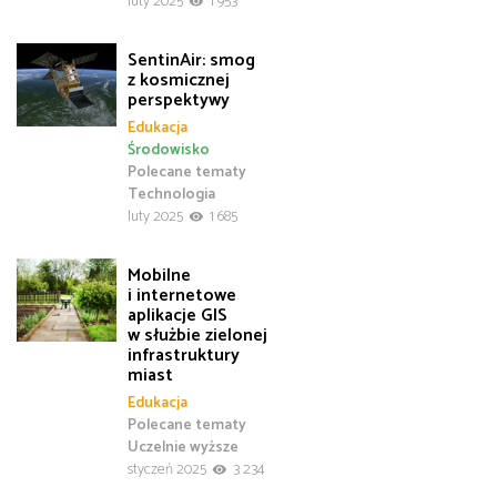
luty 2025
1 953
SentinAir: smog
z kosmicznej
perspektywy
Edukacja
Środowisko
Polecane tematy
Technologia
luty 2025
1 685
Mobilne
i internetowe
aplikacje GIS
w służbie zielonej
infrastruktury
miast
Edukacja
Polecane tematy
Uczelnie wyższe
styczeń 2025
3 234