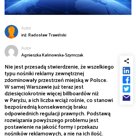
od
Biznes
do
Infrastruktura i telekomunikacja
Autor
inż. Radosław Trawiński
Turystyka i rekreacja
Autor
Agnieszka Kalinowska-Szymczak
Architektura, inżynieria i budownictwo
Nie jest przesadą stwierdzenie, że wszelkiego
typu nośniki reklamy zewnętrznej
zdominowały przestrzeń miejską w Polsce.
W samej Warszawie już teraz jest
dziesięciokrotnie więcej billboardów niż
w Paryżu, a ich liczba wciąż rośnie, co stanowi
bezpośrednią konsekwencję braku
odpowiednich regulacji prawnych. Podstawą
rozwiązania powyższego problemu jest
postawienie na jakość formy i przekazu
nośników reklamowych, a nie na ich ilość.