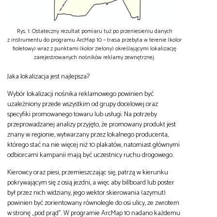
Rys. 1. Ostateczny rezultat pomiaru tuż po przeniesieniu danych
z instrumentu do programu ArcMap 10 – trasa przebyta w terenie (kolor
fioletowy) wraz z punktami (kolor zielony) określającymi lokalizację
zarejestrowanych nośników reklamy zewnętrznej.
Jaka lokalizacja jest najlepsza?
Wybór lokalizacji nośnika reklamowego powinien być
uzależniony przede wszystkim od grupy docelowej oraz
specyfiki promowanego towaru lub usługi. Na potrzeby
przeprowadzanej analizy przyjęto, że promowany produkt jest
znany w regionie, wytwarzany przez lokalnego producenta,
którego stać na nie więcej niż 10 plakatów, natomiast głównymi
odbiorcami kampanii mają być uczestnicy ruchu drogowego.
Kierowcy oraz piesi, przemieszczając się, patrzą w kierunku
pokrywającym się z osią jezdni, a więc aby billboard lub poster
był przez nich widziany, jego wektor skierowania (azymut)
powinien być zorientowany równolegle do osi ulicy, ze zwrotem
w stronę „pod prąd”. W programie ArcMap 10 nadano każdemu