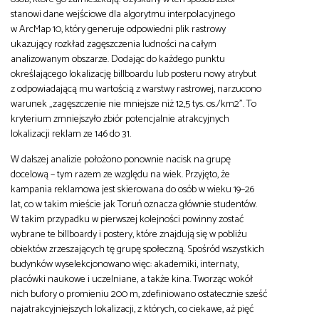
stanowi dane wejściowe dla algorytmu interpolacyjnego
w ArcMap 10, który generuje odpowiedni plik rastrowy
ukazujący rozkład zagęszczenia ludności na całym
analizowanym obszarze. Dodając do każdego punktu
określającego lokalizację billboardu lub posteru nowy atrybut
z odpowiadającą mu wartością z warstwy rastrowej, narzucono
warunek „zagęszczenie nie mniejsze niż 12,5 tys. os./km2”. To
kryterium zmniejszyło zbiór potencjalnie atrakcyjnych
lokalizacji reklam ze 146 do 31.
W dalszej analizie położono ponownie nacisk na grupę
docelową – tym razem ze względu na wiek. Przyjęto, że
kampania reklamowa jest skierowana do osób w wieku 19–26
lat, co w takim mieście jak Toruń oznacza głównie studentów.
W takim przypadku w pierwszej kolejności powinny zostać
wybrane te billboardy i postery, które znajdują się w pobliżu
obiektów zrzeszających tę grupę społeczną. Spośród wszystkich
budynków wyselekcjonowano więc: akademiki, internaty,
placówki naukowe i uczelniane, a także kina. Tworząc wokół
nich bufory o promieniu 200 m, zdefiniowano ostatecznie sześć
najatrakcyjniejszych lokalizacji, z których, co ciekawe, aż pięć