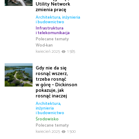
Utility Network
zmienia pracę
Architektura, inżynieria
i budownictwo
Infrastruktura
i telekomunikacja
Polecane tematy
Wod-kan
kwiecień 2025
1 585
Gdy nie da się
rosnąć wszerz,
trzeba rosnąć
w górę – Dickinson
pokazuje, jak
rosnąć inaczej
Architektura,
inżynieria
i budownictwo
Środowisko
Polecane tematy
kwiecień 2025
1 500