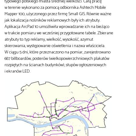
typowego polskiego miasta średniej wielkości. Całą pracę
w terenie wykonano za pomocą odbiornika Ashtech Mobile
Mapper 100, użyczonego przez firmę Small GIS. Równie ważne
jak lokalizacja nośników reklamowych były ich atrybuty.
Aplikacja ArcPad 10 umożliwiła wprowadzanie ich na bieżąco
w trakcie pomiaru we wcześniej przygotowane tabele. Zbierane
atrybuty to: typ reklamy, wielkość, wysokość, azymut
skierowania, występowanie oświetlenia i nazwa właściciela.
W ciągu 5 dni, które przeznaczono na pomiar, zarejestrowano
687 billboardów, posterów (wielkopowierzchniowych plakatów
rozpiętych na ścianach budynków), słupów ogłoszeniowych
i ekranów LED.