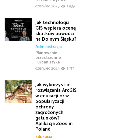
czerwiec 2025
1 939
Jak technologia
GIS wspiera ocenę
skutków powodzi
na Dolnym Śląsku?
Administracja
Planowanie
przestrzenne
i urbanistyka
czerwiec 2025
1 717
Jak wykorzystać
rozwiązania ArcGIS
w edukacji oraz
popularyzacji
ochrony
zagrożonych
gatunków?
Aplikacja Zoos in
Poland
Edukacja