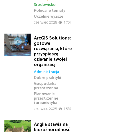
Środowisko
Polecane tematy
Uczelnie wyższe
czerwiec 2025
1 761
ArcGIS Solutions:
gotowe
rozwiązania, które
przyspieszą
działanie twojej
organizacji
Administracja
Dobre praktyki
Gospodarka
przestrzenna
Planowanie
przestrzenne
i urbanistyka
czerwiec 2025
1 567
Anglia stawia na
bioróżnorodność