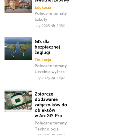
świetnej zabawy
Edukacja
Polecane tematy
Szkoły
luty 2025
1 958
GIS dla
bezpiecznej
żeglugi
Edukacja
Polecane tematy
Uczelnie wyższe
luty 2025
1 692
Zbiorcze
dodawanie
załączników do
obiektów
w ArcGIS Pro
Polecane tematy
Technologia