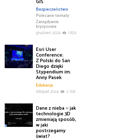
GIS
Bezpieczeństwo
Polecane tematy
Zarządzanie
kryzysowe
grudzień 2024
1 825
Esri User
Conference:
Z Polski do San
Diego dzięki
Stypendium im.
Anny Pasek
Edukacja
listopad 2024
2 706
Dane z nieba — jak
technologie 3D
zmieniają sposób,
w jaki
postrzegamy
świat?