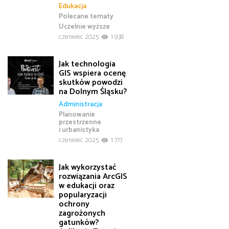
Edukacja
Polecane tematy
Uczelnie wyższe
czerwiec 2025
1 938
Jak technologia
GIS wspiera ocenę
skutków powodzi
na Dolnym Śląsku?
Administracja
Planowanie
przestrzenne
i urbanistyka
czerwiec 2025
1 717
Jak wykorzystać
rozwiązania ArcGIS
w edukacji oraz
popularyzacji
ochrony
zagrożonych
gatunków?