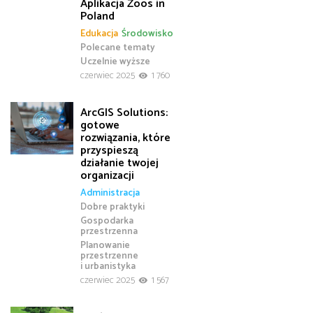
Aplikacja Zoos in
Poland
Edukacja
Środowisko
Polecane tematy
Uczelnie wyższe
czerwiec 2025
1 760
ArcGIS Solutions:
gotowe
rozwiązania, które
przyspieszą
działanie twojej
organizacji
Administracja
Dobre praktyki
Gospodarka
przestrzenna
Planowanie
przestrzenne
i urbanistyka
czerwiec 2025
1 567