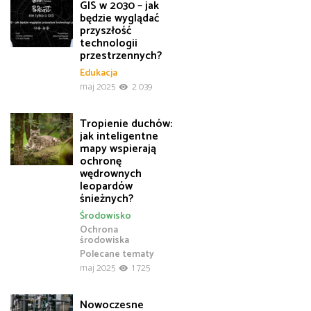
GIS w 2030 – jak
będzie wyglądać
przyszłość
technologii
przestrzennych?
Edukacja
maj 2025
2 039
Tropienie duchów:
jak inteligentne
mapy wspierają
ochronę
wędrownych
leopardów
śnieżnych?
Środowisko
Ochrona
środowiska
Polecane tematy
maj 2025
1 725
Nowoczesne