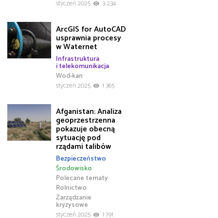
styczeń 2025
3 234
ArcGIS for AutoCAD
usprawnia procesy
w Waternet
Infrastruktura
i telekomunikacja
Wod-kan
styczeń 2025
1 365
Afganistan: Analiza
geoprzestrzenna
pokazuje obecną
sytuację pod
rządami talibów
Bezpieczeństwo
Środowisko
Polecane tematy
Rolnictwo
Zarządzanie
kryzysowe
styczeń 2025
1 791