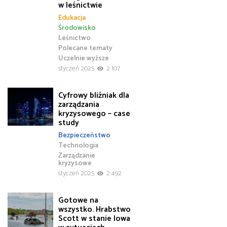
w leśnictwie
Edukacja
Środowisko
Leśnictwo
Polecane tematy
Uczelnie wyższe
styczeń 2025
2 107
Cyfrowy bliźniak dla
zarządzania
kryzysowego – case
study
Bezpieczeństwo
Technologia
Zarządzanie
kryzysowe
styczeń 2025
2 492
Gotowe na
wszystko. Hrabstwo
Scott w stanie Iowa