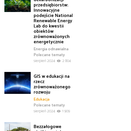
przedsiębiorstw:
Innowacyjne
podejście National
Renewable Energy
Lab do kwestii
obiektów
zrównoważonych
energetycznie
Energia odnawialna
Polecane tematy
sierpień 2024
2 804
GIS w edukacji na
rzecz
zrównoważonego
rozwoju
Edukacja
Polecane tematy
sierpień 2024
1 909
Bezzałogowe