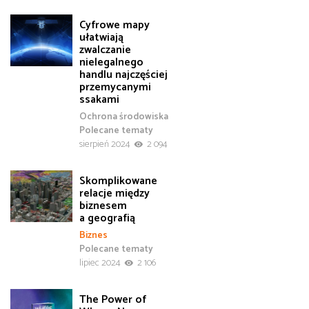
Cyfrowe mapy
ułatwiają
zwalczanie
nielegalnego
handlu najczęściej
przemycanymi
ssakami
Ochrona środowiska
Polecane tematy
sierpień 2024
2 094
Skomplikowane
relacje między
biznesem
a geografią
Biznes
Polecane tematy
lipiec 2024
2 106
The Power of