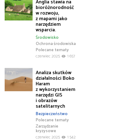
Anglia stawia na
bioróżnorodność
w rozwoju,
z mapami jako
narzędziem
wsparcia.
Środowisko
Ochrona środowiska
Polecane tematy
czerwiec 2025
1 657
Analiza skutków
działalności Boko
Haram
z wykorzystaniem
narzędzi GIS
i obrazów
satelitarnych
Bezpieczeństwo
Polecane tematy
Zarządzanie
kryzysowe
czerwiec 2025
1 542