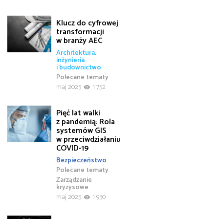
Klucz do cyfrowej
transformacji
w branży AEC
Architektura,
inżynieria
i budownictwo
Polecane tematy
maj 2025
1 752
Pięć lat walki
z pandemią: Rola
systemów GIS
w przeciwdziałaniu
COVID-19
Bezpieczeństwo
Polecane tematy
Zarządzanie
kryzysowe
maj 2025
1 950