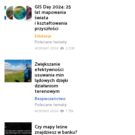
GIS Day 2024: 25
lat mapowania
świata
i kształtowania
przyszłości
Edukacja
Polecane tematy
wrzesień 2024
2 030
Zwiększanie
efektywności
usuwania min
lądowych dzięki
działaniom
terenowym
Bezpieczeństwo
Polecane tematy
wrzesień 2024
1 784
Czy mapy leśne
znajdziesz w banku?