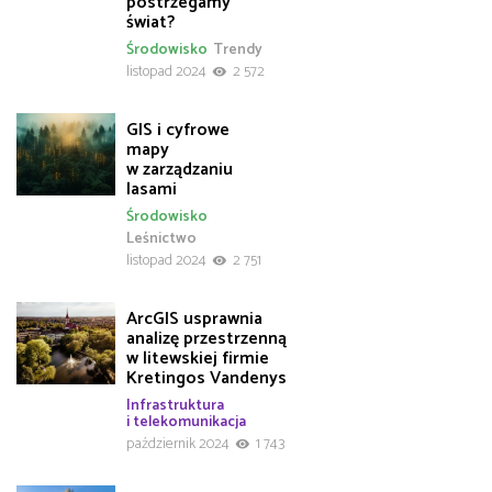
postrzegamy
świat?
Środowisko
Trendy
listopad 2024
2 572
GIS i cyfrowe
mapy
w zarządzaniu
lasami
Środowisko
Leśnictwo
listopad 2024
2 751
ArcGIS usprawnia
analizę przestrzenną
w litewskiej firmie
Kretingos Vandenys
Infrastruktura
i telekomunikacja
październik 2024
1 743