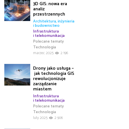
3D GIS: nowa era
analiz
przestrzennych
Architektura, inżynieria
i budownictwo
Infrastruktura
i telekomunikacja
Polecane tematy
Technologia
marzec 2025
2 196
Drony jako usługa –
jak technologia GIS
rewolucjonizuje
zarządzanie
miastem
Infrastruktura
i telekomunikacja
Polecane tematy
Technologia
luty 2025
2 906