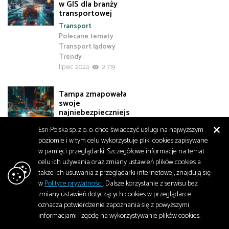
w GIS dla branży
transportowej
Transport
Polecane tematy
Transport lądowy
Trendy
lipiec 2024
2 719
Tampa zmapowała
swoje
najniebezpieczniejs
ze drogi, aby
Esri Polska sp. z o. o. chce świadczyć usługi na najwyższym
zmniejszyć liczbę
śmiertelnych
poziomie i w tym celu wykorzystuje pliki cookies zapisywane
wypadków
w pamięci przeglądarki. Szczegółowe informacje na temat
Bezpieczeństwo
celu ich używania oraz zmiany ustawień plików cookies a
Polecane tematy
także ich usuwania z przeglądarki internetowej, znajdują się
lipiec 2024
1 870
w
Polityce prywatności
. Dalsze korzystanie z serwisu bez
zmiany ustawień dotyczących cookies w przeglądarce
oznacza potwierdzenie zapoznania się z powyższymi
Odbudowa
informacjami i zgodę na wykorzystywanie plików cookies.
ukraińskiej
infrastruktury