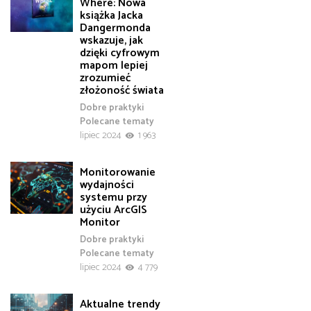
Where: Nowa
książka Jacka
Dangermonda
wskazuje, jak
dzięki cyfrowym
mapom lepiej
zrozumieć
złożoność świata
Dobre praktyki
Polecane tematy
lipiec 2024
1 963
Monitorowanie
wydajności
systemu przy
użyciu ArcGIS
Monitor
Dobre praktyki
Polecane tematy
lipiec 2024
4 779
Aktualne trendy