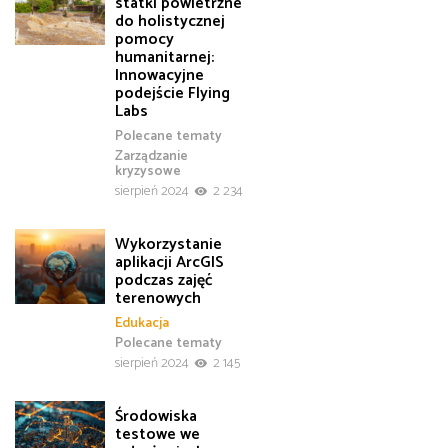
statki powietrzne
do holistycznej
pomocy
humanitarnej:
Innowacyjne
podejście Flying
Labs
Polecane tematy
Zarządzanie
kryzysowe
sierpień 2024
2 234
Wykorzystanie
aplikacji ArcGIS
podczas zajęć
terenowych
Edukacja
Polecane tematy
sierpień 2024
2 145
Środowiska
testowe we