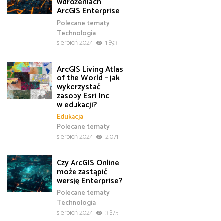
wdrożeniach
ArcGIS Enterprise
Polecane tematy
Technologia
sierpień 2024
1 893
ArcGIS Living Atlas
of the World – jak
wykorzystać
zasoby Esri Inc.
w edukacji?
Edukacja
Polecane tematy
sierpień 2024
2 071
Czy ArcGIS Online
może zastąpić
wersję Enterprise?
Polecane tematy
Technologia
sierpień 2024
3 875