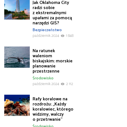
Jak Oklahoma City
radzi sobie
z ekstremalnymi
upałami za pomocą
narzędzi GIS?
Bezpieczeństwo
październik 2024
1 848
Na ratunek
waleniom
biskajskim: morskie
planowanie
przestrzenne
Środowisko
październik 2024
2 112
Rafy koralowe na
rozdrożu: „Każdy
koralowiec, którego
widzimy, walczy
o przetrwanie”
Środowisko