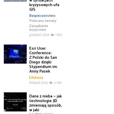
w sytuacjach
kryzysowych ufa
GIS
Bezpieczeństwo
Polecane tematy
Zarządzanie
kryzysowe
grudzień 2024
1 825
Esri User
Conference:
Z Polski do San
Diego dzięki
Stypendium im.
Anny Pasek
Edukacja
listopad 2024
2 706
Dane z nieba — jak
technologie 3D
zmieniają sposób,
w jaki