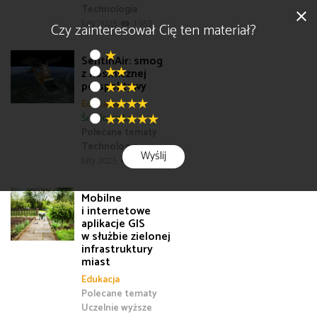
Technologia
close
luty 2025
1 953
Czy zainteresował Cię ten materiał?
SentinAir: smog
z kosmicznej
perspektywy
Edukacja
Środowisko
Polecane tematy
Technologia
Wyślij
luty 2025
1 685
Mobilne
i internetowe
aplikacje GIS
w służbie zielonej
infrastruktury
miast
Edukacja
Polecane tematy
Uczelnie wyższe