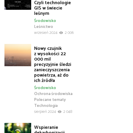
Czyli technologie
GIS w świecie
leśnym
Środowisko
Leśnictwo
wrzesień 2024
2 006
Nowy czujnik
z wysokości 22
000 mil
precyzyjnie śledzi
zanieczyszczenia
powietrza, aż do
ich źródła
Środowisko
Ochrona środowiska
Polecane tematy
Technologia
sierpień 2024
2 048
Wspieranie
dekarbonizacji