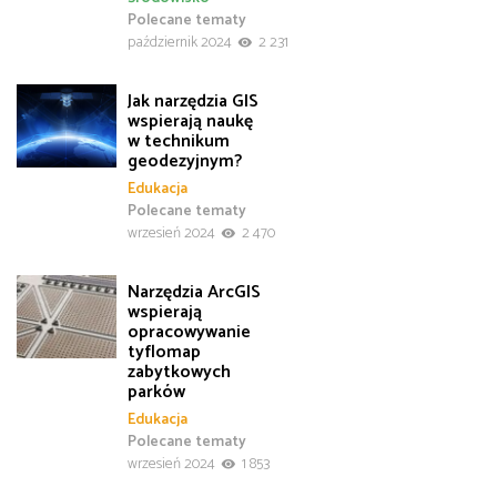
Polecane tematy
październik 2024
2 231
Jak narzędzia GIS
wspierają naukę
w technikum
geodezyjnym?
Edukacja
Polecane tematy
wrzesień 2024
2 470
Narzędzia ArcGIS
wspierają
opracowywanie
tyflomap
zabytkowych
parków
Edukacja
Polecane tematy
wrzesień 2024
1 853