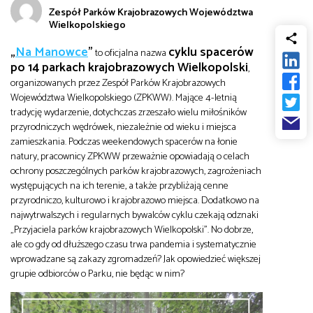
Zespół Parków Krajobrazowych Województwa
od
Biznes
Wielkopolskiego
do
„
Na Manowce
”
cyklu spacerów
to oficjalna nazwa
Infrastruktura i telekomunikacja
po 14 parkach krajobrazowych Wielkopolski
,
organizowanych przez Zespół Parków Krajobrazowych
Województwa Wielkopolskiego (ZPKWW). Mające 4-letnią
Turystyka i rekreacja
tradycję wydarzenie, dotychczas zrzeszało wielu miłośników
przyrodniczych wędrówek, niezależnie od wieku i miejsca
zamieszkania. Podczas weekendowych spacerów na łonie
Architektura, inżynieria i budownictwo
natury, pracownicy ZPKWW przeważnie opowiadają o celach
ochrony poszczególnych parków krajobrazowych, zagrożeniach
występujących na ich terenie, a także przybliżają cenne
przyrodniczo, kulturowo i krajobrazowo miejsca. Dodatkowo na
najwytrwalszych i regularnych bywalców cyklu czekają odznaki
„Przyjaciela parków krajobrazowych Wielkopolski”. No dobrze,
ale co gdy od dłuższego czasu trwa pandemia i systematycznie
wprowadzane są zakazy zgromadzeń? Jak opowiedzieć większej
grupie odbiorców o Parku, nie będąc w nim?