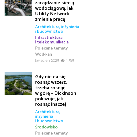
zarządzanie siecią
wodociągową: Jak
Utility Network
zmienia pracę
Architektura, inżynieria
i budownictwo
Infrastruktura
i telekomunikacja
Polecane tematy
Wod-kan
kwiecień 2025
1 585
Gdy nie da się
rosnąć wszerz,
trzeba rosnąć
w górę – Dickinson
pokazuje, jak
rosnąć inaczej
Architektura,
inżynieria
i budownictwo
Środowisko
Polecane tematy