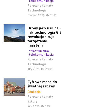
i telekomunikacja
Polecane tematy
Technologia
marzec 2025
2 196
Drony jako usługa –
jak technologia GIS
rewolucjonizuje
zarządzanie
miastem
Infrastruktura
i telekomunikacja
Polecane tematy
Technologia
luty 2025
2 906
Cyfrowa mapa do
świetnej zabawy
Edukacja
Polecane tematy
Szkoły
luty 2025
1 958