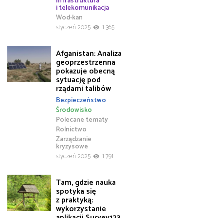
Infrastruktura
i telekomunikacja
Wod-kan
styczeń 2025
1 365
Afganistan: Analiza
geoprzestrzenna
pokazuje obecną
sytuację pod
rządami talibów
Bezpieczeństwo
Środowisko
Polecane tematy
Rolnictwo
Zarządzanie
kryzysowe
styczeń 2025
1 791
Tam, gdzie nauka
spotyka się
z praktyką:
wykorzystanie
aplikacji Survey123