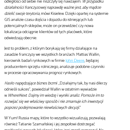
odległości od siebie nie niszczyły się nawzajem.
W przypadku
działalności franczyzowej naprawdę ważne jest, aby mądrze
dzielić swoje terytoria
, mówi Kisielew. Dzięki opartej na systemie
GIS analizie czasu dojścia i dojazdu do istniejących lub
potencjalnych sklepów, może on przewidzieć czy nowa
lokalizacja odciągnie klientów od tych placówek, które
odwiedzają obecnie.
Jest to problem, z którym borykają się firmy działające na
zasadzie franczyzy we wszystkich branżach. Mattias Wallin,
kierownik badań rynkowych w firmie
John Deere
, będącej
producentem sprzętu rolniczego, analizuje podobne czynniki
w procesie opracowywania prognoz rynkowych.
Hasło napędzające biznes brzmi
: „Działajmy tak, by nasi dilerzy
odnieśli sukces”, powiedział Wallin w ostatnim wywiadzie
w
WhereNext
.
Dajmy im wiedzę i wyniki analiz. Pomoże im to
rozwijać się we właściwy sposób i nie zmarnuje ich inwestycji
poprzez podejmowanie niewłaściwych decyzji.
”
W Yum! Russia mapy, które to wszystko wizualizują, pozwalają
również Tatianie Szamańskiej i jej zespołowi dostrzegać