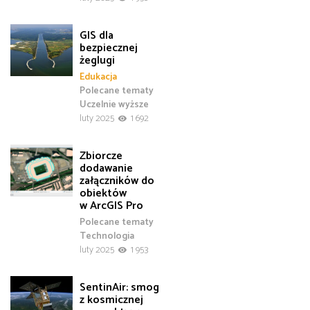
GIS dla
bezpiecznej
żeglugi
Edukacja
Polecane tematy
Uczelnie wyższe
luty 2025
1 692
Zbiorcze
dodawanie
załączników do
obiektów
w ArcGIS Pro
Polecane tematy
Technologia
luty 2025
1 953
SentinAir: smog
z kosmicznej