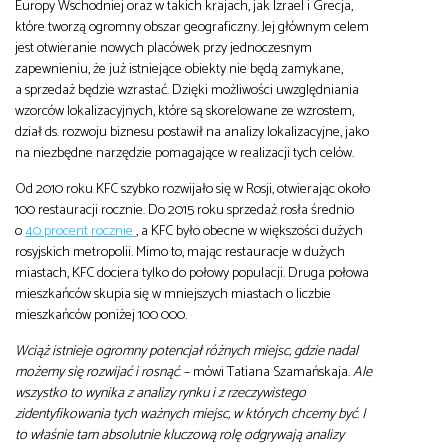
Europy Wschodniej oraz w takich krajach, jak Izrael i Grecja,
które tworzą ogromny obszar geograficzny. Jej głównym celem
jest otwieranie nowych placówek przy jednoczesnym
zapewnieniu, że już istniejące obiekty nie będą zamykane,
a sprzedaż będzie wzrastać. Dzięki możliwości uwzględniania
wzorców lokalizacyjnych, które są skorelowane ze wzrostem,
dział ds. rozwoju biznesu postawił na analizy lokalizacyjne, jako
na niezbędne narzędzie pomagające w realizacji tych celów.
Od 2010 roku KFC szybko rozwijało się w Rosji, otwierając około
100 restauracji rocznie. Do 2015 roku sprzedaż rosła średnio
o
40 procent rocznie
, a KFC było obecne w większości dużych
rosyjskich metropolii. Mimo to, mając restauracje w dużych
miastach, KFC dociera tylko do połowy populacji. Druga połowa
mieszkańców skupia się w mniejszych miastach o liczbie
mieszkańców poniżej 100 000.
Wciąż istnieje ogromny potencjał różnych miejsc, gdzie nadal
możemy się rozwijać i rosnąć
. – mówi Tatiana Szamańskaja.
Ale
wszystko to wynika z analizy rynku i z rzeczywistego
zidentyfikowania tych ważnych miejsc, w których chcemy być
.
I
to właśnie tam absolutnie kluczową rolę odgrywają analizy