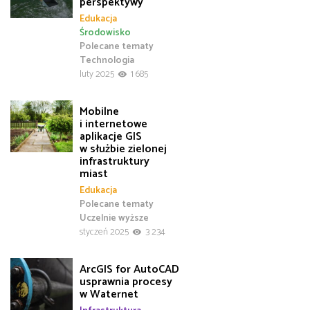
perspektywy
Edukacja
Środowisko
Polecane tematy
Technologia
luty 2025
1 685
Mobilne
i internetowe
aplikacje GIS
w służbie zielonej
infrastruktury
miast
Edukacja
Polecane tematy
Uczelnie wyższe
styczeń 2025
3 234
ArcGIS for AutoCAD
usprawnia procesy
w Waternet