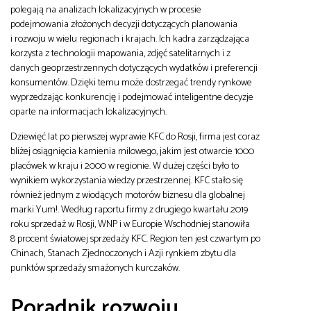
polegają na analizach lokalizacyjnych w procesie
podejmowania złożonych decyzji dotyczących planowania
i rozwoju w wielu regionach i krajach. Ich kadra zarządzająca
korzysta z technologii mapowania, zdjęć satelitarnych i z
danych geoprzestrzennych dotyczących wydatków i preferencji
konsumentów. Dzięki temu może dostrzegać trendy rynkowe
wyprzedzając konkurencję i podejmować inteligentne decyzje
oparte na informacjach lokalizacyjnych.
Dziewięć lat po pierwszej wyprawie KFC do Rosji, firma jest coraz
bliżej osiągnięcia kamienia milowego, jakim jest otwarcie 1000
placówek w kraju i 2000 w regionie. W dużej części było to
wynikiem wykorzystania wiedzy przestrzennej. KFC stało się
również jednym z wiodących motorów biznesu dla globalnej
marki Yum!. Według raportu firmy z drugiego kwartału 2019
roku sprzedaż w Rosji, WNP i w Europie Wschodniej stanowiła
8 procent światowej sprzedaży KFC. Region ten jest czwartym po
Chinach, Stanach Zjednoczonych i Azji rynkiem zbytu dla
punktów sprzedaży smażonych kurczaków.
Poradnik rozwoju