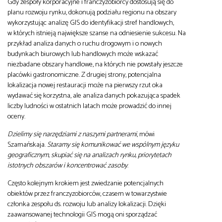
Gdy zespoły korporacyjne i franczyzobiorcy dostosują się do
planu rozwoju rynku, dokonują podziału regionu na obszary
wykorzystując analizę GIS do identyfikacji stref handlowych,
w których istnieją największe szanse na odniesienie sukcesu. Na
przykład analiza danych o ruchu drogowym i o nowych
budynkach biurowych lub handlowych może wskazać
niezbadane obszary handlowe, na których nie powstały jeszcze
placówki gastronomiczne. Z drugiej strony, potencjalna
lokalizacja nowej restauracji może na pierwszy rzut oka
wydawać się korzystna, ale analiza danych pokazująca spadek
liczby ludności w ostatnich latach może prowadzić do innej
oceny.
Dzielimy się narzędziami z naszymi partnerami
, mówi
Szamańskaja.
Staramy się komunikować we wspólnym języku
geograficznym, skupiać się na analizach rynku, priorytetach
istotnych obszarów i koncentrować zasoby
.
Często kolejnym krokiem jest zwiedzanie potencjalnych
obiektów przez franczyzobiorców, czasem w towarzystwie
członka zespołu ds. rozwoju lub analizy lokalizacji. Dzięki
zaawansowanej technologii GIS mogą oni sporządzać