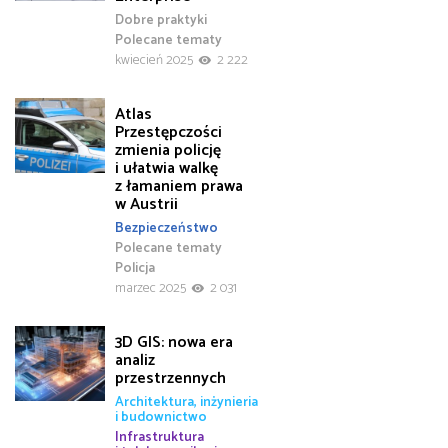
Dobre praktyki
Polecane tematy
kwiecień 2025
2 222
Atlas
Przestępczości
zmienia policję
i ułatwia walkę
z łamaniem prawa
w Austrii
Bezpieczeństwo
Polecane tematy
Policja
marzec 2025
2 031
3D GIS: nowa era
analiz
przestrzennych
Architektura, inżynieria
i budownictwo
Infrastruktura