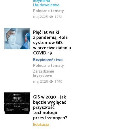
inżynieria
i budownictwo
Polecane tematy
maj 2025
1 752
Pięć lat walki
z pandemią: Rola
systemów GIS
w przeciwdziałaniu
COVID-19
Bezpieczeństwo
Polecane tematy
Zarządzanie
kryzysowe
maj 2025
1 950
GIS w 2030 – jak
będzie wyglądać
przyszłość
technologii
przestrzennych?
Edukacja