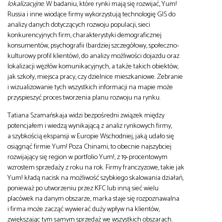
lokalizacyjne
. W badaniu, które rynki mają się rozwijać, Yum!
Russia i inne wiodące firmy wykorzystują technologię GIS do
analizy danych dotyczących rozwoju populacji, sieci
konkurencyjnych firm, charakterystyki demograficznej
konsumentów, psychografii (bardziej szczegółowy, społeczno-
kulturowy profil klientów), do analizy możliwości dojazdu oraz
lokalizacji węzłów komunikacyjnych, a także takich obiektów,
jak szkoły, miejsca pracy, czy dzielnice mieszkaniowe. Zebranie
i wizualizowanie tych wszystkich informacji na mapie może
przyspieszyć proces tworzenia planu rozwoju na rynku.
Tatiana Szamańskaja widzi bezpośredni związek między
potencjałem i wiedzą wynikającą z analiz rynkowych firmy,
a szybkością ekspansji w Europie Wschodniej, jaką udało się
osiągnąć firmie Yum! Poza Chinami, to obecnie najszybciej
rozwijający się region w portfolio Yum!, z 19-procentowym
wzrostem sprzedaży z roku na rok. Firmy franczyzowe, takie jak
Yum! kładą nacisk na możliwość szybkiego skalowania działań,
ponieważ po utworzeniu przez KFC lub inną sieć wielu
placówek na danym obszarze, marka staje się rozpoznawalna
i firma może zacząć wywierać duży wpływ na klientów,
zwiększając tym samym sprzedaż we wszystkich obszarach.