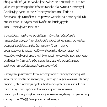
chcą wiedzieć, jakie ryzyko jest związane z rozwojem, a także,
jakie jest prawdopodobieństwo uzyskania zwrotu z inwestycji.
Analizując rynek wraz z franczyzobiorcami, Tatiana
Szamańskaja umożliwia im pewne wejście na nowe rynki lub
znalezienie ukrytych możliwości na istniejących,
konkurencyjnych rynkach.
To całkiem naukowe podejście
, mówi.
Jest absolutnie
niezbędne, aby partner dokładnie wiedział, na czym powinien
polegać budując model biznesowy
. Obejmuje to
prognozowanie przychodów w stosunku do ponoszonych
kosztów, wielkości produkcji żywności i wysokości potrzebnego
budżetu.
W interesie obu stron jest, aby nie podejmować
żadnych nierealistycznych postanowień
.
Zazwyczaj pierwszym krokiem w pracy z franczyzobiorcą jest
analiza od ogółu do szczegółu, uwzględniająca warunki danego
regionu, plan rozwoju rynku, liczbę nowych restauracji, które
można by utworzyć oraz harmonogram wdrożenia.
Franczyzobiorcy zwykle planują agresywnie, dążąc do penetracji
co najmniej 70-75% regionu docelowego.