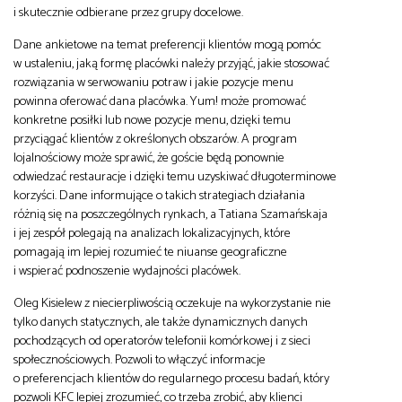
i skutecznie odbierane przez grupy docelowe.
Dane ankietowe na temat preferencji klientów mogą pomóc
w ustaleniu, jaką formę placówki należy przyjąć, jakie stosować
rozwiązania w serwowaniu potraw i jakie pozycje menu
powinna oferować dana placówka. Yum! może promować
konkretne posiłki lub nowe pozycje menu, dzięki temu
przyciągać klientów z określonych obszarów. A program
lojalnościowy może sprawić, że goście będą ponownie
odwiedzać restauracje i dzięki temu uzyskiwać długoterminowe
korzyści. Dane informujące o takich strategiach działania
różnią się na poszczególnych rynkach, a Tatiana Szamańskaja
i jej zespół polegają na analizach lokalizacyjnych, które
pomagają im lepiej rozumieć te niuanse geograficzne
i wspierać podnoszenie wydajności placówek.
Oleg Kisielew z niecierpliwością oczekuje na wykorzystanie nie
tylko danych statycznych, ale także dynamicznych danych
pochodzących od operatorów telefonii komórkowej i z sieci
społecznościowych. Pozwoli to włączyć informacje
o preferencjach klientów do regularnego procesu badań, który
pozwoli KFC lepiej zrozumieć, co trzeba zrobić, aby klienci