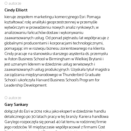
O autorze
Cindy Elliott
kieruje zespołem marketingu komercyjnego Esri. Pomaga
kształtować rolę analityki geoprzestrzennej w przemyśle
wytwórczym w prowadzeniu nowych analiz rynkowych, w
analizowaniu łańcuchów dostaw i wykonywaniu
zaawansowanych usług. Od ponad piętnastu lat współpracuje z
globalnymi producentami i korporacjami technologicznymi,
pomagając im w rozwoju biznesu zorientowanego na klienta.
Cindy pracuje na stanowisku starszego asystenta ds. przemysłu
w Aston Business School w Birmingham w Wielkiej Brytanii i
jest uznanym liderem w dziedzinie usług serwisowych i
zaawansowanych usług produkcyjnych. Uzyskała tytuł magistra
zarządzania międzynarodowego w Thunderbird Graduate
School i ukończyła Harvard Business School's Program for
Leadership Development.
O autorze
Gary Sankary
dołączył do Esri w 2014 roku jako ekspert w dziedzinie handlu
detalicznego po 30 latach pracy w tej branży. Kariera handlowa
Gary'ego rozpoczęła się ponad 40 lat temu w rodzinnej firmie
jego rodziców. W międzyczasie współpracował z firmami Cost