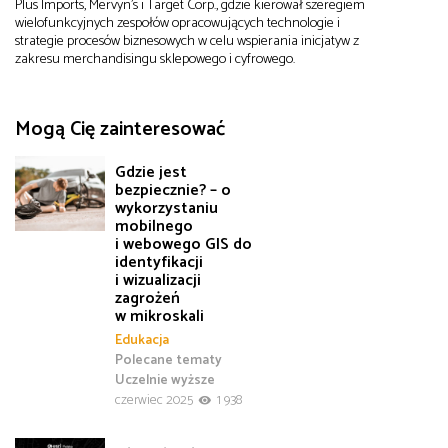
Plus Imports, Mervyn's i Target Corp., gdzie kierował szeregiem
wielofunkcyjnych zespołów opracowujących technologie i
strategie procesów biznesowych w celu wspierania inicjatyw z
zakresu merchandisingu sklepowego i cyfrowego.
Mogą Cię zainteresować
Gdzie jest
bezpiecznie? – o
wykorzystaniu
mobilnego
i webowego GIS do
identyfikacji
i wizualizacji
zagrożeń
w mikroskali
Edukacja
Polecane tematy
Uczelnie wyższe
czerwiec 2025
1 938