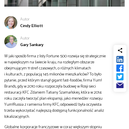
od
Biznes
Autor
do
Infrastruktura i telekomunikacja
Cindy Elliott
Autor
Turystyka i rekreacja
Gary Sankary
W jaki sposób firma z listy Fortune 500 rozwija się strategicznie
Architektura, inżynieria i budownictwo
w największym na świecie kraju, na rozległym obszarze
obejmującym 11 stref czasowych, o różnych klimatach
i kulturach, z populacją 145 milionów mieszkańców? To było
pytanie, przed którym stanął gigant fast-foodów, firma Yum!
Brands, gdy w 2010 roku rozpoczęła budowę w Rosji sieci
restauracji KFC. Zdaniem Tatiany Szamańskiej, która w 2014
roku zaczęła tworzyć plan ekspansji, jako menedżer rozwoju
Yum!Russia z ramienia firmy KFC, odpowiedź była oczywista:
trzeba wykorzystać najlepszą dostępną funkcjonalność analiz
lokalizacyjnych.
Globalne korporacje franczyzowe w coraz większym stopniu