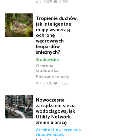
maj 2025
2 039
Tropienie duchów:
jak inteligentne
mapy wspierają
ochronę
wędrownych
leopardów
śnieżnych?
Środowisko
Ochrona
środowiska
Polecane tematy
maj 2025
1 725
Nowoczesne
zarządzanie siecią
wodociągową: Jak
Utility Network
zmienia pracę
Architektura, inżynieria
i budownictwo