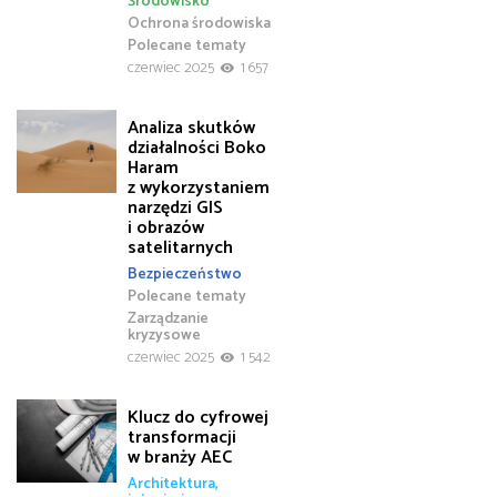
Środowisko
Ochrona środowiska
Polecane tematy
czerwiec 2025
1 657
Analiza skutków
działalności Boko
Haram
z wykorzystaniem
narzędzi GIS
i obrazów
satelitarnych
Bezpieczeństwo
Polecane tematy
Zarządzanie
kryzysowe
czerwiec 2025
1 542
Klucz do cyfrowej
transformacji
w branży AEC
Architektura,