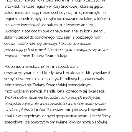
możliwości nowych lokalizacji, które inni mogli przeoczyć. Na
przykład, niektóre regiony w Rosji Środkowej, które są gęsto
zaludnione, ale mają niższe dochody i są mniej rozwinięte niż
regiony sąsiednie, były początkowo uważane za takie, w których
nie warto inwestować. Jednak zaktualizowane analizy
uwzględniające dodatkowe dane, w tym analizy konkurencji,
skłoniły zespół do ponownego rozważenia poszczególnych
decyzji.
Udało nam się otworzyć kilka bardzo dobrze
prosperujących placówek i bardzo szybko rozwijamy się w tym
regionie
– mówi Tatiana Szamańskaja.
Podobnie, „niewidoczne” w inny sposób dane
o wykorzystywaniu kart kredytowych w obszarze, który wydawał
się być obszarem bez perspektyw handlowych, spowodowały
zainteresowanie Tatiany Szamańskiej potencjalnymi
możliwościami rozwoju handlu detalicznego w tej lokalizacji.
Wokół ciebie może nie być ludzi, ruch pieszych wydaje się
niewystarczający, ale w rzeczywistości w mieście dokonywało
się dużo płatności
, mówi. Po zestawieniu pierwszych wyników
analiz z wiarygodnymi danymi geoprzestrzennymi, liderzy firmy
zdecydowali się otworzyć w omawianej okolicy nową placówkę.