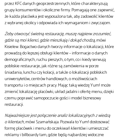
przez KFC danych geoprzestrzennych, które charakteryzują
grupy konsumentów i okoliczne firmy. Pomagają one zapewnić,
że każda placówka jest wyposażona tak, aby zadowolić klientów
z wybranej okolicy i odpowiada ich wymaganiom i zwyczajom.
Żeby otworzyć świetną restaurację, muszę najpierw zrozumieć,
gdzie są moi klienci, gdzie mieszkają i dokąd chodzą
, mówi
Kisielew. Bogactwo danych tworzy informacje o lokalizacji, które
prowadzą do lepszej obsługi klientów – informacje o danych
demograficznych, ruchu pieszych, o tym, co i kiedy serwują
pobliskie restauracje, jak różne są zamówienia w porze
śniadania, lunchu czy kolacji, a także o lokalizacji pobliskich
uniwersytetów, centrów handlowych, o możliwościach
transportu i o miejscach pracy. Mając taką wiedzę Yum! może
zmienić lokalizację placówki, układ jadalni i ofertę menu, dzięki
czemu poprawić samopoczucie gości i model biznesowy
restauracji.
Najważniejsze jest połączenie analiz lokalizacyjnych z wiedzą
o klientach
, mówi Szamańskaja. Pozwala to Yum! dostosować
formę placówek i menu do oczekiwań klientów i umieszczać
reklamy i billboardy tam, gdzie będą najbardziej widoczne