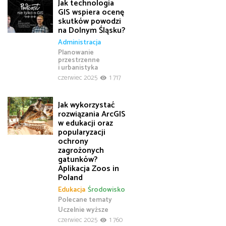
Jak technologia
GIS wspiera ocenę
skutków powodzi
na Dolnym Śląsku?
Administracja
Planowanie
przestrzenne
i urbanistyka
czerwiec 2025
1 717
Jak wykorzystać
rozwiązania ArcGIS
w edukacji oraz
popularyzacji
ochrony
zagrożonych
gatunków?
Aplikacja Zoos in
Poland
Edukacja
Środowisko
Polecane tematy
Uczelnie wyższe
czerwiec 2025
1 760