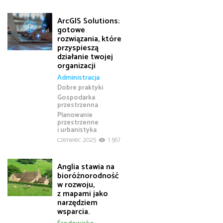
ArcGIS Solutions:
gotowe
rozwiązania, które
przyspieszą
działanie twojej
organizacji
Administracja
Dobre praktyki
Gospodarka
przestrzenna
Planowanie
przestrzenne
i urbanistyka
czerwiec 2025
1 567
Anglia stawia na
bioróżnorodność
w rozwoju,
z mapami jako
narzędziem
wsparcia.