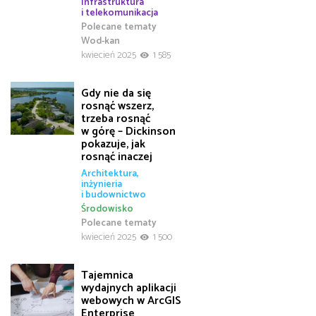
Infrastruktura
i telekomunikacja
Polecane tematy
Wod-kan
kwiecień 2025
1 585
Gdy nie da się
rosnąć wszerz,
trzeba rosnąć
w górę – Dickinson
pokazuje, jak
rosnąć inaczej
Architektura,
inżynieria
i budownictwo
Środowisko
Polecane tematy
kwiecień 2025
1 500
Tajemnica
wydajnych aplikacji
webowych w ArcGIS
Enterprise