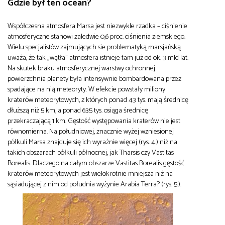
Gdzie był ten ocean?
Współczesna atmosfera Marsa jest niezwykle rzadka – ciśnienie
atmosferyczne stanowi zaledwie 0,6 proc. ciśnienia ziemskiego.
Wielu specjalistów zajmujących sie problematyką marsjańską
uważa, że tak „wątła” atmosfera istnieje tam już od ok. 3 mld lat.
Na skutek braku atmosferycznej warstwy ochronnej
powierzchnia planety była intensywnie bombardowana przez
spadające na nią meteoryty. W efekcie powstały miliony
kraterów meteorytowych, z których ponad 43 tys. mają średnicę
dłuższą niż 5 km, a ponad 635 tys. osiąga średnicę
przekraczającą 1 km. Gęstość występowania kraterów nie jest
równomierna. Na południowej, znacznie wyżej wzniesionej
półkuli Marsa znajduje się ich wyraźnie więcej (rys. 4.) niż na
takich obszarach półkuli północnej, jak Tharsis czy Vastitas
Borealis
.
Dlaczego na całym obszarze Vastitas Borealis gęstość
kraterów meteorytowych jest wielokrotnie mniejsza niż na
sąsiadującej z nim od południa wyżynie Arabia Terra? (rys. 5.).