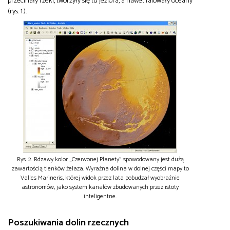
przecinały rzeki, tworzyły się tu jeziora, a nawet falowały oceany
(rys. 1.).
Rys. 2. Rdzawy kolor „Czerwonej Planety” spowodowany jest dużą
zawartością tlenków żelaza. Wyraźna dolina w dolnej części mapy to
Valles Marineris, której widok przez lata pobudzał wyobraźnie
astronomów, jako system kanałów zbudowanych przez istoty
inteligentne.
Poszukiwania dolin rzecznych