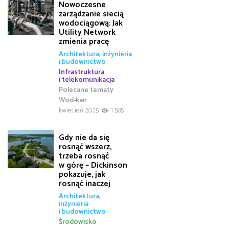
Nowoczesne
zarządzanie siecią
wodociągową: Jak
Utility Network
zmienia pracę
Architektura, inżynieria
i budownictwo
Infrastruktura
i telekomunikacja
Polecane tematy
Wod-kan
kwiecień 2025
1 585
Gdy nie da się
rosnąć wszerz,
trzeba rosnąć
w górę – Dickinson
pokazuje, jak
rosnąć inaczej
Architektura,
inżynieria
i budownictwo
Środowisko