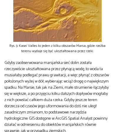
Rys. 3. Kasei Valles to jeden z kilku obszarów Marsa, gdzie rzeźba
terenu wydaje się być ukształtowana przez rzeki.
Gdyby zaobserwowana marsjańska sieć dolin została
rzeczywiście ukształtowana przez płynącą wodę, to woda ta
musiałaby podlegać prawu grawitacji, a więc płynąć z obszarów
położonych wyżej w dół, wybierając wciąż drogę o największym
spadku. Na Marsie, tak jak na Ziemi, małe strumienie łączyłyby
się w większe, a po przyjęciu kilku dalszych dopływów mogłaby
z nich powstać całkiem duża rzeka. Gdyby jeszcze teren
dorzecza od czasów jego uformowania do dziś nie uległ
zasadniczym zmianom, to podstawowe narzędzia
hydrologiczne GIS dostępne w ArcGIS Spatial Analyst powinny
działać w odniesieniu do obiektów marsjańskich równie
sprawnie, jak w przypadku ziemskich.