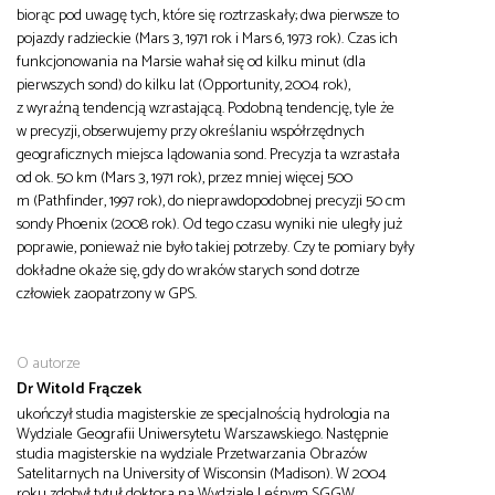
biorąc pod uwagę tych, które się roztrzaskały; dwa pierwsze to
pojazdy radzieckie (Mars 3, 1971 rok i Mars 6, 1973 rok). Czas ich
funkcjonowania na Marsie wahał się od kilku minut (dla
pierwszych sond) do kilku lat (Opportunity, 2004 rok),
z wyraźną tendencją wzrastającą. Podobną tendencję, tyle że
w precyzji, obserwujemy przy określaniu współrzędnych
geograficznych miejsca lądowania sond. Precyzja ta wzrastała
od ok. 50 km (Mars 3, 1971 rok), przez mniej więcej 500
m (Pathfinder, 1997 rok), do nieprawdopodobnej precyzji 50 cm
sondy Phoenix (2008 rok). Od tego czasu wyniki nie uległy już
poprawie, ponieważ nie było takiej potrzeby. Czy te pomiary były
dokładne okaże się, gdy do wraków starych sond dotrze
człowiek zaopatrzony w GPS.
O autorze
Dr Witold Frączek
ukończył studia magisterskie ze specjalnością hydrologia na
Wydziale Geografii Uniwersytetu Warszawskiego. Następnie
studia magisterskie na wydziale Przetwarzania Obrazów
Satelitarnych na University of Wisconsin (Madison). W 2004
roku zdobył tytuł doktora na Wydziale Leśnym SGGW