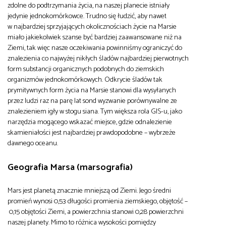
zdolne do podtrzymania życia, na naszej planecie istniały
jedynie jednokomórkowce. Trudno się łudzić, aby nawet
w najbardziej sprzyjających okolicznościach życie na Marsie
miało jakiekolwiek szanse być bardziej zaawansowane niż na
Ziemi, tak więc nasze oczekiwania powinniśmy ograniczyć do
znalezienia co najwyżej nikłych śladów najbardziej pierwotnych
form substancji organicznych podobnych do ziemskich
organizmów jednokomórkowych. Odkrycie śladów tak
prymitywnych form życia na Marsie stanowi dla wysyłanych
przez ludzi raz na parę lat sond wyzwanie porównywalne ze
znalezieniem igły w stogu siana. Tym większa rola GIS-u, jako
narzędzia mogącego wskazać miejsce, gdzie odnalezienie
skamieniałości jest najbardziej prawdopodobne – wybrzeże
dawnego oceanu.
Geografia Marsa (marsografia)
Mars jest planetą znacznie mniejszą od Ziemi. Jego średni
promień wynosi 0,53 długości promienia ziemskiego, objętość –
0,15 objętości Ziemi, a powierzchnia stanowi 0,28 powierzchni
naszej planety. Mimo to różnica wysokości pomiędzy