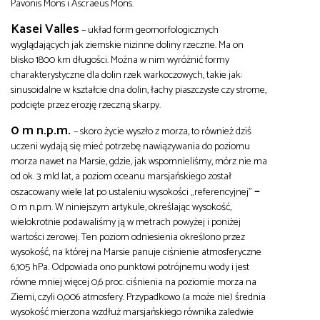
Pavonis Mons i Ascraeus Mons.
Kasei Valles
– układ form geomorfologicznych
wyglądających jak ziemskie nizinne doliny rzeczne. Ma on
blisko 1800 km długości. Można w nim wyróżnić formy
charakterystyczne dla dolin rzek warkoczowych, takie jak:
sinusoidalne w kształcie dna dolin, łachy piaszczyste czy strome,
podcięte przez erozję rzeczną skarpy.
0 m n.p.m.
– skoro życie wyszło z morza, to również dziś
uczeni wydają się mieć potrzebę nawiązywania do poziomu
morza nawet na Marsie, gdzie, jak wspomnieliśmy, mórz nie ma
od ok. 3 mld lat, a poziom oceanu marsjańskiego został
–
oszacowany wiele lat po ustaleniu wysokości „referencyjnej”
0 m n.p.m. W niniejszym artykule, określając wysokość,
wielokrotnie podawaliśmy ją w metrach powyżej i poniżej
wartości zerowej. Ten poziom odniesienia określono przez
wysokość, na której na Marsie panuje ciśnienie atmosferyczne
6,105 hPa. Odpowiada ono punktowi potrójnemu wody i jest
równe mniej więcej 0,6 proc. ciśnienia na poziomie morza na
Ziemi, czyli 0,006 atmosfery. Przypadkowo (a może nie) średnia
wysokość mierzona wzdłuż marsjańskiego równika zaledwie