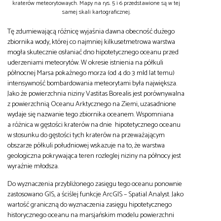
kraterów meteorytowaych. Mapy na rys. 5 i 6 przedstawione są w tej
samej skali kartograficznej.
Tę zdumiewającą różnicę wyjaśnia dawna obecność dużego
zbiornika wody, której co najmniej kilkusetmetrowa warstwa
mogła skutecznie osłaniać dno hipotetycznego oceanu przed
uderzeniami meteorytów. W okresie istnienia na półkuli
północnej Marsa pokaźnego morza (od 4 do 3 mld lat temu)
intensywność bombardowania meteorytami była największa.
Jako że powierzchnia niziny Vastitas Borealis jest porównywalna
z powierzchnią Oceanu Arktycznego na Ziemi, uzasadnione
wydaje się nazwanie tego zbiornika oceanem. Wspomniana
a różnica w gęstości kraterów na dnie hipotetycznego oceanu
w stosunku do gęstości tych kraterów na przeważającym
obszarze półkuli południowej wskazuje na to, że warstwa
geologiczna pokrywająca teren rozleglej niziny na północy jest
wyraźnie młodsza.
Do wyznaczenia przybliżonego zasięgu tego oceanu ponownie
zastosowano GIS, a ściślej funkcje ArcGIS – Spatial Analyst. Jako
wartość graniczną do wyznaczenia zasięgu hipotetycznego
historycznego oceanu na marsjańskim modelu powierzchni