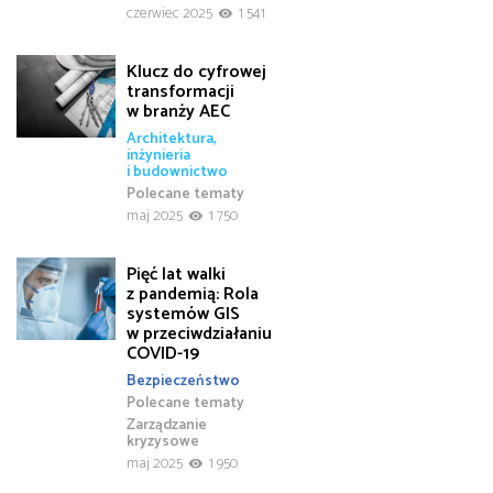
czerwiec 2025
1 541
Klucz do cyfrowej
transformacji
w branży AEC
Architektura,
inżynieria
i budownictwo
Polecane tematy
maj 2025
1 750
Pięć lat walki
z pandemią: Rola
systemów GIS
w przeciwdziałaniu
COVID-19
Bezpieczeństwo
Polecane tematy
Zarządzanie
kryzysowe
maj 2025
1 950