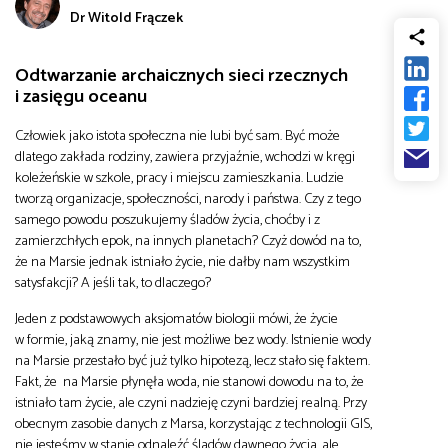
Dr Witold Frączek
od
Biznes
do
Odtwarzanie archaicznych sieci rzecznych
Infrastruktura i telekomunikacja
i zasięgu oceanu
Człowiek jako istota społeczna nie lubi być sam. Być może
Turystyka i rekreacja
dlatego zakłada rodziny, zawiera przyjaźnie, wchodzi w kręgi
koleżeńskie w szkole, pracy i miejscu zamieszkania. Ludzie
tworzą organizacje, społeczności, narody i państwa. Czy z tego
Architektura, inżynieria i budownictwo
samego powodu poszukujemy śladów życia, choćby i z
zamierzchłych epok, na innych planetach? Czyż dowód na to,
że na Marsie jednak istniało życie, nie dałby nam wszystkim
satysfakcji? A jeśli tak, to dlaczego?
Jeden z podstawowych aksjomatów biologii mówi, że życie
w formie, jaką znamy, nie jest możliwe bez wody. Istnienie wody
na Marsie przestało być już tylko hipotezą, lecz stało się faktem.
Fakt, że na Marsie płynęła woda, nie stanowi dowodu na to, że
istniało tam życie, ale czyni nadzieję czyni bardziej realną. Przy
obecnym zasobie danych z Marsa, korzystając z technologii GIS,
nie jesteśmy w stanie odnaleźć śladów dawnego życia, ale