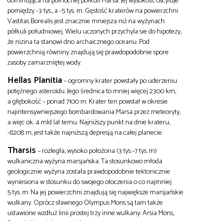
dominująca na północnej półkuli Marsa. Jej wysokość oscyluje
pomiędzy -3 tys., a -5 tys. m. Gęstość kraterów na powierzchni
Vastitas Borealis jest znacznie mniejsza niż na wyżynach
półkuli południowej. Wielu uczonych przychyla sie do hipotezy,
że nizina ta stanowi dno archaicznego oceanu. Pod
powierzchnią równiny znajdują się prawdopodobnie spore
zasoby zamarzniętej wody.
Hellas Planitia
– ogromny krater powstały po uderzeniu
potężnego asteroidu. Jego średnica to mniej więcej 2300 km,
a głębokość – ponad 7100 m. Krater ten powstał w okresie
najintensywniejszego bombardowania Marsa przez meteoryty,
a więc ok. 4 mld lat temu. Najniższy punkt na dnie krateru,
-8208 m, jest także najniższą depresją na całej planecie.
Tharsis
– rozległa, wysoko położona (3 tys.–7 tys. m)
wulkaniczna wyżyna marsjańska. Ta stosunkowo młoda
geologicznie wyżyna została prawdopodobnie tektonicznie
wyniesiona w stosunku do swojego otoczenia o co najmniej
5 tys. m. Na jej powierzchni znajdują się największe marsjańskie
wulkany. Oprócz sławnego Olympus Mons są tam także
ustawione wzdłuż linii prostej trzy inne wulkany: Arsia Mons,