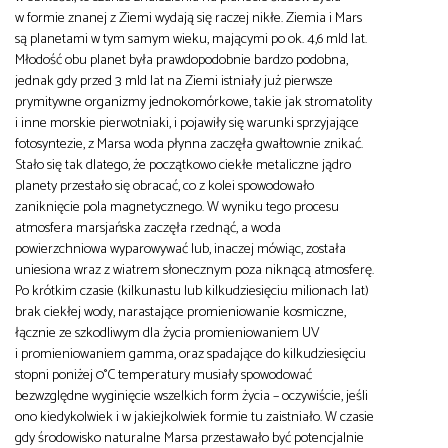
w formie znanej z Ziemi wydają się raczej nikłe. Ziemia i Mars
są planetami w tym samym wieku, mającymi po ok. 4,6 mld lat.
Młodość obu planet była prawdopodobnie bardzo podobna,
jednak gdy przed 3 mld lat na Ziemi istniały już pierwsze
prymitywne organizmy jednokomórkowe, takie jak stromatolity
i inne morskie pierwotniaki, i pojawiły się warunki sprzyjające
fotosyntezie, z Marsa woda płynna zaczęła gwałtownie znikać.
Stało się tak dlatego, że początkowo ciekłe metaliczne jądro
planety przestało się obracać, co z kolei spowodowało
zaniknięcie pola magnetycznego. W wyniku tego procesu
atmosfera marsjańska zaczęła rzednąć, a woda
powierzchniowa wyparowywać lub, inaczej mówiąc, została
uniesiona wraz z wiatrem słonecznym poza niknącą atmosferę.
Po krótkim czasie (kilkunastu lub kilkudziesięciu milionach lat)
brak ciekłej wody, narastające promieniowanie kosmiczne,
łącznie ze szkodliwym dla życia promieniowaniem UV
i promieniowaniem gamma, oraz spadające do kilkudziesięciu
stopni poniżej 0°C temperatury musiały spowodować
bezwzględne wyginięcie wszelkich form życia – oczywiście, jeśli
ono kiedykolwiek i w jakiejkolwiek formie tu zaistniało. W czasie
gdy środowisko naturalne Marsa przestawało być potencjalnie