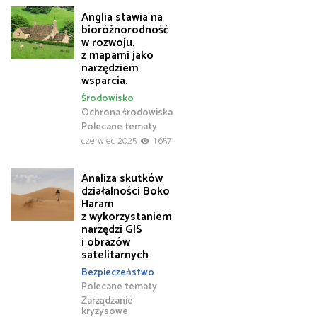
Anglia stawia na
bioróżnorodność
w rozwoju,
z mapami jako
narzędziem
wsparcia.
Środowisko
Ochrona środowiska
Polecane tematy
czerwiec 2025
1 657
Analiza skutków
działalności Boko
Haram
z wykorzystaniem
narzędzi GIS
i obrazów
satelitarnych
Bezpieczeństwo
Polecane tematy
Zarządzanie
kryzysowe