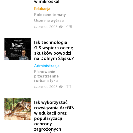
w mikroskali
Edukacja
Polecane tematy
Uczelnie wyższe
czerwiec 2025
1 938
Jak technologia
GIS wspiera ocenę
skutków powodzi
na Dolnym Śląsku?
Administracja
Planowanie
przestrzenne
i urbanistyka
czerwiec 2025
1 717
Jak wykorzystać
rozwiązania ArcGIS
w edukacji oraz
popularyzacji
ochrony
zagrożonych