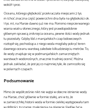
wokół 1 proc.
Oceanu, którego głębokość przekraczała miejscami 2 tys.
m (choć znaczna część powierzchni dna była na głębokości ok.
1 tys. m), na Marsie dawno już nie ma. Pomimo nieprzerwanego
wiania wiatru słonecznego, który jest prawdopodobnie
głównym sprawcą zniknięcia oceanu, pewne ilości wody jednak
tu pozostały. Gdyby lód z marsjańskich czap lodowcowych
roztopił się, pochodząca z niego woda mogłaby pokryć teren
dawnego oceanu warstwą zaledwie kilkudziesięciu metrów. To,
ile wody znajduje się w podmarsjańskich zamarzniętych
warstwach wodonośnych, znacznie trudniej ocenić. Można
jednak zakładać, że jest jej co najmniej tyle, ile zamroziło się
w polarnych czapach.
Podsumowanie
Mimo że współcześnie nikt nie wątpi w obecne istnienie wody
na Marsie, choć głównie w formie stałej, ani w to, że
w zamierzchłej historii woda w formie ciekłej występowała tam
w obfitości, to szanse znalezienia na planecie śladów życia