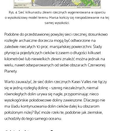
Rys. 4. Sieć kilkunastu zlewni rzecznych wygenerowana w oparciu
o wysokościowy model terenu Marsa kończy się niespodziewanie na tej
samej wysokości.
Podobne do przedstawionej powyżej sieci rzecznej, stosunkowo
rozległe archaiczne dorzecza mogą być odtworzone na
zaledwie niecałych 10 proc. marsjańskiej powierzchni. Ślady
płynięcia pojedyńczych cieków (czasem o długości kilkuset
kilometrów) lub niewielkich zlewni znaleźć można jednak na
wielu, nawet odseparowanych od siebie obszarach Czerwonej
Planety.
Warto zauważyć, że sieć dolin rzecznych Kasei Valles nie łączy
się w jedną rozległą dolinę – szereg niezależnych, niemal
równoległych dolin urywa się nagle, przypominając nieco
wysokogórskie polodowcowe doliny zawieszone. Dlaczego nie
ma śladu kontynuowania dolin cieków dalej ku obszarom
położonym niżej? Być może rzeki te, podobnie jak ziemskie,
uchodziły do tego samego oceanu.