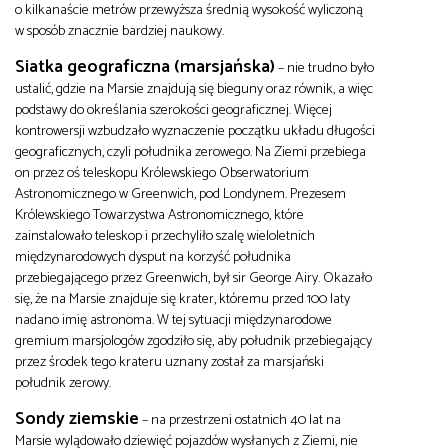
o kilkanaście metrów przewyższa średnią wysokość wyliczoną
w sposób znacznie bardziej naukowy.
Siatka geograficzna (marsjańska)
– nie trudno było
ustalić, gdzie na Marsie znajdują się bieguny oraz równik, a więc
podstawy do określania szerokości geograficznej. Więcej
kontrowersji wzbudzało wyznaczenie początku układu długości
geograficznych, czyli południka zerowego. Na Ziemi przebiega
on przez oś teleskopu Królewskiego Obserwatorium
Astronomicznego w Greenwich, pod Londynem. Prezesem
Królewskiego Towarzystwa Astronomicznego, które
zainstalowało teleskop i przechyliło szalę wieloletnich
międzynarodowych dysput na korzyść południka
przebiegającego przez Greenwich, był sir George Airy. Okazało
się, że na Marsie znajduje się krater, któremu przed 100 laty
nadano imię astronoma. W tej sytuacji międzynarodowe
gremium marsjologów zgodziło się, aby południk przebiegający
przez środek tego krateru uznany został za marsjański
południk zerowy.
Sondy ziemskie
– na przestrzeni ostatnich 40 lat na
Marsie wylądowało dziewięć pojazdów wysłanych z Ziemi, nie