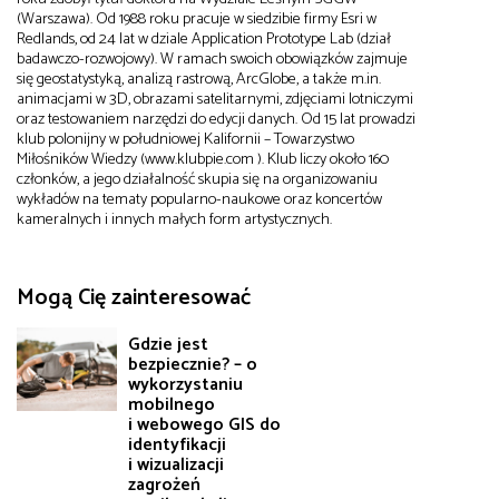
(Warszawa). Od 1988 roku pracuje w siedzibie firmy Esri w
Redlands, od 24 lat w dziale Application Prototype Lab (dział
badawczo-rozwojowy). W ramach swoich obowiązków zajmuje
się geostatystyką, analizą rastrową, ArcGlobe, a także m.in.
animacjami w 3D, obrazami satelitarnymi, zdjęciami lotniczymi
oraz testowaniem narzędzi do edycji danych. Od 15 lat prowadzi
klub polonijny w południowej Kalifornii – Towarzystwo
Miłośników Wiedzy (www.klubpie.com ). Klub liczy około 160
członków, a jego działalność skupia się na organizowaniu
wykładów na tematy popularno-naukowe oraz koncertów
kameralnych i innych małych form artystycznych.
Mogą Cię zainteresować
Gdzie jest
bezpiecznie? – o
wykorzystaniu
mobilnego
i webowego GIS do
identyfikacji
i wizualizacji
zagrożeń