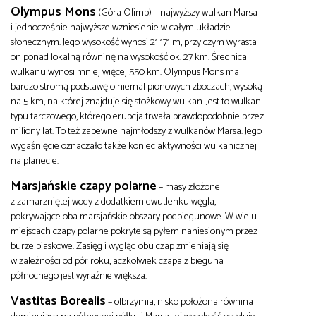
Olympus Mons
(Góra Olimp) – najwyższy wulkan Marsa
i jednocześnie najwyższe wzniesienie w całym układzie
słonecznym. Jego wysokość wynosi 21 171 m, przy czym wyrasta
on ponad lokalną równinę na wysokość ok. 27 km. Średnica
wulkanu wynosi mniej więcej 550 km. Olympus Mons ma
bardzo stromą podstawę o niemal pionowych zboczach, wysoką
na 5 km, na której znajduje się stożkowy wulkan. Jest to wulkan
typu tarczowego, którego erupcja trwała prawdopodobnie przez
miliony lat. To też zapewne najmłodszy z wulkanów Marsa. Jego
wygaśnięcie oznaczało także koniec aktywności wulkanicznej
na planecie.
Marsjańskie czapy polarne
– masy złożone
z zamarzniętej wody z dodatkiem dwutlenku węgla,
pokrywające oba marsjańskie obszary podbiegunowe. W wielu
miejscach czapy polarne pokryte są pyłem naniesionym przez
burze piaskowe. Zasięg i wygląd obu czap zmieniają się
w zależności od pór roku, aczkolwiek czapa z bieguna
północnego jest wyraźnie większa.
Vastitas Borealis
– olbrzymia, nisko położona równina