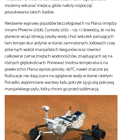
możemy wskazać miejsca, gdzie należy rozpocząć
poszukiwania takich śladów.
Niedawne wyprawy pojazdów bezzałogowych na Marsa (między
innymi Phoenix 2008, Curiosity 2012 – rys. 1.) dowodzą, że na tej
planecie wciąż istnieją zasoby wody, choć wskutek panujących
tam temperatur jedynie w stanie zamrożonych, lodowych czap
polarnych wokół marsjańskich biegunów oraz również
całkowicie zamarzniętych wodonośćców, znajdujących się na
różnych głębokościach. Ponieważ średnia temperatura na
powierzchni Marsa wynosi poniżej -60°C, nawet znaczne jej
fluktuacje nie dają szans na oglądanie wody w stanie ciekłym.
Ponadto, wspomniane warstwy lodu pokryte są grubą pokrywą
marsjańskiego pyłu, który chroni go przed sublimacją.