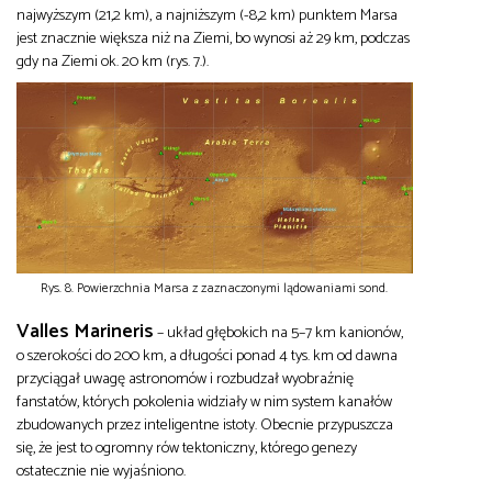
najwyższym (21,2 km), a najniższym (-8,2 km) punktem Marsa
jest znacznie większa niż na Ziemi, bo wynosi aż 29 km, podczas
gdy na Ziemi ok. 20 km (rys. 7.).
Rys. 8. Powierzchnia Marsa z zaznaczonymi lądowaniami sond.
Valles Marineris
– układ głębokich na 5–7 km kanionów,
o szerokości do 200 km, a długości ponad 4 tys. km od dawna
przyciągał uwagę astronomów i rozbudzał wyobraźnię
fanstatów, których pokolenia widziały w nim system kanałów
zbudowanych przez inteligentne istoty. Obecnie przypuszcza
się, że jest to ogromny rów tektoniczny, którego genezy
ostatecznie nie wyjaśniono.