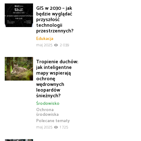
GIS w 2030 – jak
będzie wyglądać
przyszłość
technologii
przestrzennych?
Edukacja
maj 2025
2 039
Tropienie duchów:
jak inteligentne
mapy wspierają
ochronę
wędrownych
leopardów
śnieżnych?
Środowisko
Ochrona
środowiska
Polecane tematy
maj 2025
1 725