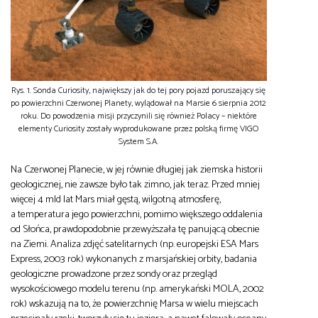
Rys. 1. Sonda Curiosity, największy jak do tej pory pojazd poruszający się
po powierzchni Czerwonej Planety, wylądował na Marsie 6 sierpnia 2012
roku. Do powodzenia misji przyczynili się również Polacy – niektóre
elementy Curiosity zostały wyprodukowane przez polską firmę VIGO
System S.A.
Na Czerwonej Planecie, w jej równie długiej jak ziemska historii
geologicznej, nie zawsze było tak zimno, jak teraz. Przed mniej
więcej 4 mld lat Mars miał gęstą, wilgotną atmosferę,
a temperatura jego powierzchni, pomimo większego oddalenia
od Słońca, prawdopodobnie przewyższała tę panującą obecnie
na Ziemi. Analiza zdjęć satelitarnych (np. europejski ESA Mars
Express, 2003 rok) wykonanych z marsjańskiej orbity, badania
geologiczne prowadzone przez sondy oraz przegląd
wysokościowego modelu terenu (np. amerykański MOLA, 2002
rok) wskazują na to, że powierzchnię Marsa w wielu miejscach