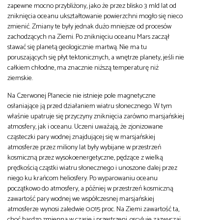
zapewne mocno przybliżony, jako że przez blisko 3 mld lat od
zniknięcia oceanu ukształtowanie powierzchni mogło się nieco
zmienić. Zmiany te były jednak dużo mniejsze od procesów
zachodzących na Ziemi. Po zniknięciu oceanu Mars zaczął
stawać się planetą geologicznie martwą. Nie ma tu
poruszających się płyt tektonicznych, a wnętrze planety, jeśli nie
całkiem chłodne, ma znacznie niższą temperaturę niż
ziemskie.
Na Czerwonej Planecie nie istnieje pole magnetyczne
osłaniające ją przed działaniem wiatru słonecznego. W tym
właśnie upatruje się przyczyny zniknięcia zarówno marsjańskiej
atmosfery, jak i oceanu. Uczeni uważają, że zjonizowane
cząsteczki pary wodnej znajdującej się w marsjańskiej
atmosferze przez miliony lat były wybijane w przestrzeń
kosmiczną przez wysokoenergetyczne, pędzące z wielką
prędkością cząstki wiatru słonecznego i unoszone dalej przez
niego ku krańcom heliosfery. Po wyparowaniu oceanu
początkowo do atmosfery, a później w przestrzeń kosmiczną
zawartość pary wodnej we współczesnej marsjańskiej
atmosferze wynosi zaledwie 0.015 proc. Na Ziemi zawartość ta,
choć bardzo zmienna w czasie i przestrzeni, oscyluje zazwyczaj