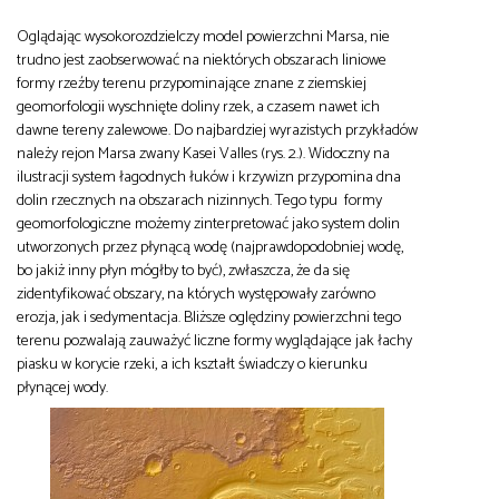
Oglądając wysokorozdzielczy model powierzchni Marsa, nie
trudno jest zaobserwować na niektórych obszarach liniowe
formy rzeźby terenu przypominające znane z ziemskiej
geomorfologii wyschnięte doliny rzek, a czasem nawet ich
dawne tereny zalewowe. Do najbardziej wyrazistych przykładów
należy rejon Marsa zwany Kasei Valles (rys. 2.). Widoczny na
ilustracji system łagodnych łuków i krzywizn przypomina dna
dolin rzecznych na obszarach nizinnych. Tego typu formy
geomorfologiczne możemy zinterpretować jako system dolin
utworzonych przez płynącą wodę (najprawdopodobniej wodę,
bo jakiż inny płyn mógłby to być), zwłaszcza, że da się
zidentyfikować obszary, na których występowały zarówno
erozja, jak i sedymentacja. Bliższe oględziny powierzchni tego
terenu pozwalają zauważyć liczne formy wyglądające jak łachy
piasku w korycie rzeki, a ich kształt świadczy o kierunku
płynącej wody.