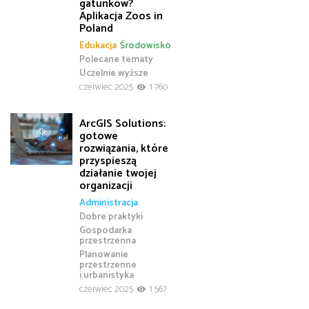
gatunków?
Aplikacja Zoos in
Poland
Edukacja
Środowisko
Polecane tematy
Uczelnie wyższe
czerwiec 2025
1 760
ArcGIS Solutions:
gotowe
rozwiązania, które
przyspieszą
działanie twojej
organizacji
Administracja
Dobre praktyki
Gospodarka
przestrzenna
Planowanie
przestrzenne
i urbanistyka
czerwiec 2025
1 567