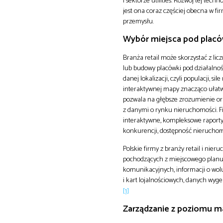
i sektorze utilities. Rozwój tej tec
jest ona coraz częściej obecna w fi
przemysłu.
Wybór miejsca pod plac
Branża retail może skorzystać z lic
lub budowy placówki pod działalno
danej lokalizacji, czyli populacji, 
interaktywnej mapy znacząco ułatwi
pozwala na głębsze zrozumienie o
z danymi o rynku nieruchomości. Fi
interaktywne, kompleksowe raporty 
konkurencji, dostępność nieruchomo
Polskie firmy z branży retail i nie
pochodzących z miejscowego planu
komunikacyjnych, informacji o wol
i kart lojalnościowych, danych wyg
[1]
Zarządzanie z poziomu m