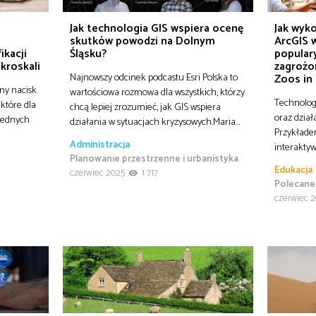
o
Jak technologia GIS wspiera ocenę
Jak wyko
skutków powodzi na Dolnym
ArcGIS w
ikacji
Śląsku?
popular
ikroskali
zagrożo
Najnowszy odcinek podcastu Esri Polska to
Zoos in
ny nacisk
wartościowa rozmowa dla wszystkich, którzy
Technolog
 które dla
chcą lepiej zrozumieć, jak GIS wspiera
oraz dział
 jednych
działania w sytuacjach kryzysowych.Maria…
Przykłade
Administracja
interaktyw
Planowanie przestrzenne i urbanistyka
Edukacja
czerwiec 2025
1 717
Polecane
czerwiec 