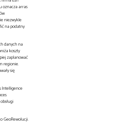
 firma Esri
u oznacza arras
nów
ie niezwykle
fić na podatny
ych danych na
niża koszty
piej zaplanować
 regionie.
awały się
 Intelligence
oces
 obsługi
do GeoRewolucji.