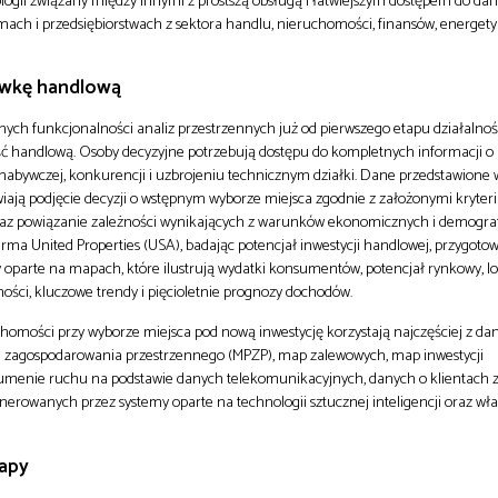
hnologii związany między innymi z prostszą obsługą i łatwiejszym dostępem do dan
rmach i przedsiębiorstwach z sektora handlu, nieruchomości, finansów, energetyki
ówkę handlową
znych funkcjonalności analiz przestrzennych już od pierwszego etapu działalnośc
ść handlową. Osoby decyzyjne potrzebują dostępu do kompletnych informacji o 
sile nabywczej, konkurencji i uzbrojeniu technicznym działki. Dane przedstawione
ają podjęcie decyzji o wstępnym wyborze miejsca zgodnie z założonymi kryteri
raz powiązanie zależności wynikających z warunków ekonomicznych i demogra
rma United Properties (USA), badając potencjał inwestycji handlowej, przygoto
oparte na mapach, które ilustrują wydatki konsumentów, potencjał rynkowy, lo
ści, kluczowe trendy i pięcioletnie prognozy dochodów.
ruchomości przy wyborze miejsca pod nową inwestycję korzystają najczęściej z da
 zagospodarowania przestrzennego (MPZP), map zalewowych, map inwestycji
umenie ruchu na podstawie danych telekomunikacyjnych, danych o klientach z
enerowanych przez systemy oparte na technologii sztucznej inteligencji oraz wł
apy