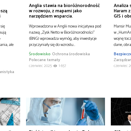
Anglia stawia na bioróżnorodność
Analiza
eszą
w rozwoju, z mapami jako
Haram z
i
narzędziem wsparcia.
GIS i ob
się
Wprowadzona w Anglii nowa inicjatywa pod
Mansir Mu
bują
nazwą „Zysk Netto w Bioróżnorodności”
w „HumAng
o
(BNG) wprowadza wymóg, aby inwestycje
wojnę tocz
nia, ale
przyczyniały się do wzrostu…
dane, obra
Środowisko
Ochrona środowiska
Bezpiecz
Polecane tematy
Zarządza
czerwiec 2025
1 657
czerwiec 
anistyka