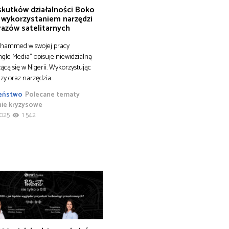
 skutków działalności Boko
 wykorzystaniem narzędzi
razów satelitarnych
hammed w swojej pracy
le Media” opisuje niewidzialną
ącą się w Nigerii. Wykorzystując
zy oraz narzędzia…
eństwo
Polecane tematy
nie kryzysowe
2025
1 542