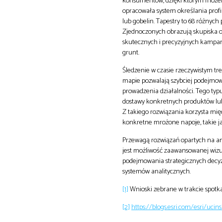
konsumentów, dzięki którym możemy 
opracowała system określania prof
lub gobelin. Tapestry to 68 różnyc
Zjednoczonych obrazują skupiska os
skutecznych i precyzyjnych kampan
grunt.
Śledzenie w czasie rzeczywistym tr
mapie pozwalają szybciej podejmow
prowadzenia działalności. Tego ty
dostawy konkretnych produktów lu
Z takiego rozwiązania korzysta międ
konkretne mrożone napoje, takie ja
Przewagą rozwiązań opartych na an
jest możliwość zaawansowanej wizua
podejmowania strategicznych decyzj
systemów analitycznych.
[1]
Wnioski zebrane w trakcie spotk
[2]
https://blogs.esri.com/esri/uci