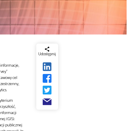
Udostępnij
 informacje,
rvey”
tawowy cel
rzestrzenny,
tics.
ryterium
rzyszłość,
informacji
ej (GIS).
ji publicznej