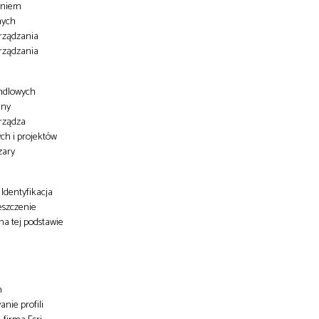
zaniem
nych
arządzania
arządzania
andlowych
eny
arządza
ych i projektów
zary
Identyfikacja
eszczenie
a tej podstawie
h
nie profili