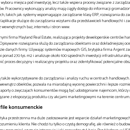
ie wyboru miejsca pod inwestycję, lecz także wspiera procesy związane z zarząd
pów. Pracownicy wykonujący analizy mają ciągły dostęp do informacji gromadzo
h, takich jak: systemy wspomagające zarządzanie klasy ERP, rozwiązania do z
(aplikacje służące do zarządzania wizytami dla przedstawicieli handlowych) i z
wewnętrznych baz, internetu i stron www.
nymi firma Mayland Real Estate, realizująca projekty deweloperskie centrów h
 Opisywane rozwiązania służą do zarządzania obiektami oraz dokładniejszej oc
nalizie danych firmy. Używając systemów mapowych GIS, brytyjska firma Argent z
ponad 270 tys. m2 i analizuje około 100 sąsiednich inwestycji infrastrukturaln
ć proces decyzyjny i realizacyjny projektu oraz zidentyfikować potencjalne obs
ą także wykorzystywane do zarządzania i analizy ruchu w centrach handlowych. 
wewnątrz obiektów, pozwala na miarodajną wycenę powierzchni i lepsze rozmi
aporty o zwyczajach konsumentów mogą być udostępniane najemcom, którzy n
iązane z ekspozycją produktu czy akcjami marketingowymi na terenie centrum.
rofile konsumenckie
tyka przestrzenna ma duże zastosowanie jest wsparcie działań marketingowyc
zumieniu klienta. Nie chodzi tu tylko o czystą demografię, ale również o budowa