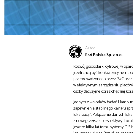
Autor
Esri Polska Sp. z o.o.
Rozwój gospodarki cyfrowej w oparc
jeżeli chcą być konkurencyjne na 
przeprowadzonego przez PwC oraz 
w efektywnym zarządzaniu placówką 
osoby decyzyjne coraz chętniej korzy
Jednym z wniosków badań Hamburski
zapewnienia stabilnego kanału sprz
lokalizacji”. Połączenie danych lo
z nowej, szerszej perspektywy. Loca
Jeszcze kilka lat temu systemy GIS