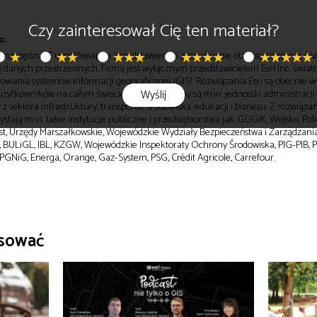
Czy zainteresował Cię ten materiał?
o.
i narzędzia IT umożliwiające przedstawienie i zrozumienie otaczającego nas świ
zę danych przestrzennych. Firma jest wyłącznym przedstawicielem Esri Inc. świat
wania systemów informacji geograficznej (GIS). Rozwiązania Esri są obecnie 
żytkowników na całym świecie. Klientami firmy są m.in. jednostki administracji 
Wyślij
z sektora infrastruktury, transportu, środowiska, edukacji i biznesu. Z rozwiązań
stają m.in. takie instytucje publiczne i przedsiębiorstwa jak: GUGiK, Wojsko, Polic
st, Urzędy Marszałkowskie, Wojewódzkie Wydziały Bezpieczeństwa i Zarządzani
 BULiGL, IBL, KZGW, Wojewódzkie Inspektoraty Ochrony Środowiska, PIG-PIB, P
 PGNiG, Energa, Orange, Gaz-System, PSG, Crédit Agricole, Carrefour.
esować