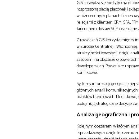
GIS sprawdza się nie tylko na etap
rozproszoną siecią placówek i skle
w różnorodnych planach biznesowyc
relacjami z klientem CRM, SFA, FFM 
łańcuchem dostaw SCM oraz dane z 
Z rozwiązań GIS korzysta między in
w Europie Centralnej i Wschodniej.
atrakcyjności inwestycji, dzięki a
zasobami na obszarze o powierzchni 
deweloperskich. Pozwala to usprawni
konfliktowe.
Systemy informacji geograficznej s
głównych arterii komunikacyjnych 
punktów handlowych. Dodatkowo, r
podejmują strategiczne decyzje zw
Analiza geograficzna i p
Kolejnym obszarem, w którym anali
i sprzedażowych dzięki lepszemu zro