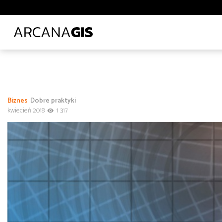
Biblioteki i muzea
Ciepłownictwo
Energetyka
E
Leśnictwo
Logistyka
Lotnictwo
Ochrona środo
Transport lądowy
Uczelnie wyższe
Wod-kan
Z
Administracja
Administracja
Architektura, inżynieria i budownictwo
Biznes
Dobre praktyki
Polecane tematy
Środowisko
Technologia
Tra
kwiecień 2018
1 317
Transport
Infrastruktura i telekomunikacja
od
do