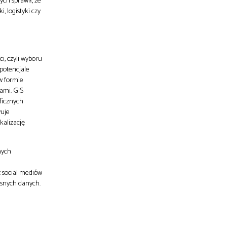
ych sprawił, że
, logistyki czy
i, czyli wyboru
potencjale
 w formie
ami. GIS
ficznych
wuje
kalizację
nych
 social mediów
asnych danych.