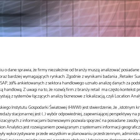
iu o dane sprawia, że firmy niezależnie od branży muszą analizować posiadane
coraz bardziej wymagających rynkach. Zgodnie z wynikami badania „Retailer Su
SAP, 39% ankietowanych z sektora handlowego uznało analizę danych za pods
handlową. Z uwagi na to, że rozwój firm z branży retail ma często kontekst p
stają z systemów łączących analizy biznesowe z lokalizacją, czyli Location Analy
ego Instytutu Gospodarki Światowej (HWWI) jest stwierdzenie, że „istotnym k
edaży stacjonarnej jest (…) wybór odpowiedniej, zapewniającej perspektywy na p
kalizacyjnych z informacjami biznesowymi pozwala spojrzeć na posiadane zasoby 
tion Analytics jest rozwiązaniem powiązanym z systemami informacji geograficzn
 były wykorzystywane przede wszystkim w planowaniu przestrzennym, administrac