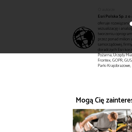
O autorze
Esri Polska Sp. z o.
oferuje rozwiązania 
wizualizację i anali
tworzeniu oprogramo
przez ponad milion u
samorządowej, firmy 
doradczych Esri korzy
Pożarna, Urzędy Mia
Frontex, GOPR, GUS,
Parki Krajobrazowe,
Mogą Cię zainter