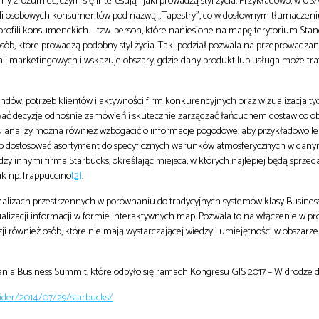
zrozumieć, czym się interesują i jaki prowadzą styl życia. Przykładowo, w USA
ili osobowych konsumentów pod nazwą „Tapestry”, co w dosłownym tłumaczeni
h profili konsumenckich – tzw. person, które naniesione na mapę terytorium Sta
ób, które prowadzą podobny styl życia. Taki podział pozwala na przeprowadzan
ii marketingowych i wskazuje obszary, gdzie dany produkt lub usługa może tra
endów, potrzeb klientów i aktywności firm konkurencyjnych oraz wizualizacja t
ać decyzje odnośnie zamówień i skutecznie zarządzać łańcuchem dostaw co ob
pu analizy można również wzbogacić o informacje pogodowe, aby przykładowo le
b dostosować asortyment do specyficznych warunków atmosferycznych w danym
zy innymi firma Starbucks, określając miejsca, w których najlepiej będą sprzed
k np. frappuccino
[2]
.
alizach przestrzennych w porównaniu do tradycyjnych systemów klasy Business
lizacji informacji w formie interaktywnych map. Pozwala to na włączenie w pr
i również osób, które nie mają wystarczającej wiedzy i umiejętności w obszarze
ania Business Summit, które odbyło się ramach Kongresu GIS 2017 – W drodze 
nsider/2014/07/29/starbucks/