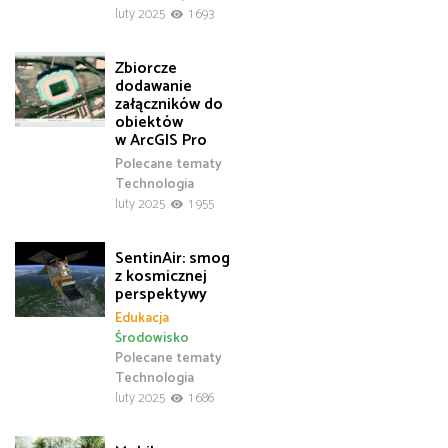
luty 2025
1 693
Zbiorcze
dodawanie
załączników do
obiektów
w ArcGIS Pro
Polecane tematy
Technologia
luty 2025
1 955
SentinAir: smog
z kosmicznej
perspektywy
Edukacja
Środowisko
Polecane tematy
Technologia
luty 2025
1 686