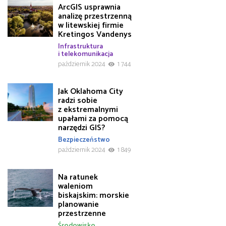
ArcGIS usprawnia
analizę przestrzenną
w litewskiej firmie
Kretingos Vandenys
Infrastruktura
i telekomunikacja
październik 2024
1 744
Jak Oklahoma City
radzi sobie
z ekstremalnymi
upałami za pomocą
narzędzi GIS?
Bezpieczeństwo
październik 2024
1 849
Na ratunek
waleniom
biskajskim: morskie
planowanie
przestrzenne
Środowisko