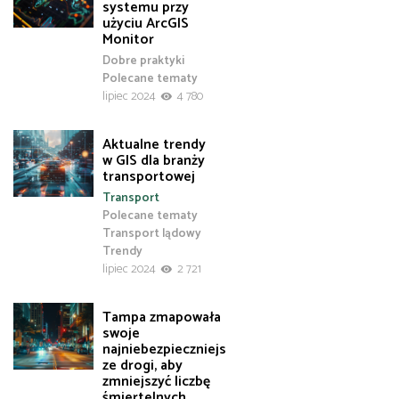
systemu przy
użyciu ArcGIS
Monitor
Dobre praktyki
Polecane tematy
lipiec 2024
4 780
Aktualne trendy
w GIS dla branży
transportowej
Transport
Polecane tematy
Transport lądowy
Trendy
lipiec 2024
2 721
Tampa zmapowała
swoje
najniebezpieczniejs
ze drogi, aby
zmniejszyć liczbę
śmiertelnych