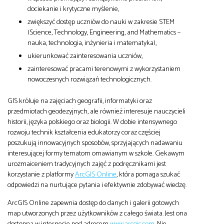
dociekanie i krytyczne myślenie,
zwiększyć dostęp uczniów do nauki w zakresie STEM
(Science, Technology, Engineering, and Mathematics –
nauka, technologia, inżynieria i matematyka),
ukierunkować zainteresowania uczniów,
zainteresować pracami terenowymi z wykorzystaniem
nowoczesnych rozwiązań technologicznych.
GIS króluje na zajęciach geografii, informatyki oraz
przedmiotach geodezyjnych, ale również interesuje nauczycieli
historii, języka polskiego oraz biologii. W dobie intensywnego
rozwoju technik kształcenia edukatorzy coraz częściej
poszukują innowacyjnych sposobów, sprzyjających nadawaniu
interesującej formy tematom omawianym w szkole. Ciekawym
urozmaiceniem tradycyjnych zajęć z podręcznikami jest
korzystanie z platformy
ArcGIS Online
, która pomaga szukać
odpowiedzi na nurtujące pytania i efektywnie zdobywać wiedzę.
ArcGIS Online zapewnia dostęp do danych i galerii gotowych
map utworzonych przez użytkowników z całego świata. Jest ona
dostępna w internecie pod adresem
www.arcgis.com
. Nie