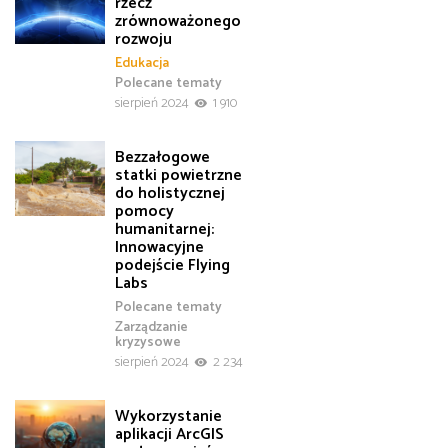
rzecz
zrównoważonego
rozwoju
Edukacja
Polecane tematy
sierpień 2024
1 910
Bezzałogowe
statki powietrzne
do holistycznej
pomocy
humanitarnej:
Innowacyjne
podejście Flying
Labs
Polecane tematy
Zarządzanie
kryzysowe
sierpień 2024
2 234
Wykorzystanie
aplikacji ArcGIS