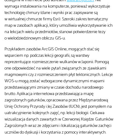
wymaga instalowania na komputerze, ponieważ wykorzystuje
technologię chmury (dane i wyniki prac zapisywane są
w wirtualnej chmurze firmy Esri). Szeroki zakres tematyczny
map w zasobach aplikacji, który umożliwia wykorzystywanie ich
na lekcjach wielu przedmiotów, stanowi potwierdzenie tezy
o wielodziedzinowym obliczu GIS-u.
Przykładem zasobów ArcGIS Online, mogących stać się
wsparciem np. podczas lekcji geografii, są warstwy
reprezentujące rozmieszczenie wulkanów w Japonii. Pomogą
one odpowiedzieć na wiele pytań związanych ze zjawiskami
magmowymi czy z rozmieszczeniem płyt tektonicznych. Lekcje
WOS-u mogą zostać wzbogacone dynamicznymi mapami
przedstawiającymi zmiany w czasie dochodu narodowego
brutto. Aplikacja internetowa przedstawiająca mapę
zagrożonych gatunków, opracowana przez Międzynarodową
Unię Ochrony Przyrody i Jej Zasobów (IUCN), jest pomysłem na
uatrakcyjnienie kolejnych zajęć, np. lekcji biologii. Ciekawa
wizualizacja danych zawartych w Czerwonej Księdze Gatunków
Zagrożonych wraz ze zdjęciami i lokalizacją gatunków zachęci
uczniów do dyskusji i korzystania z pomocy interaktywnych.