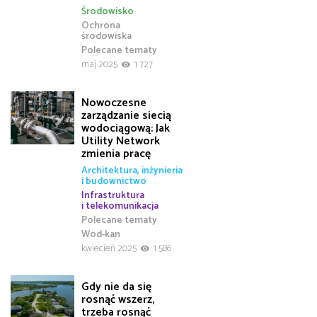
Środowisko
Ochrona
środowiska
Polecane tematy
maj 2025
1 727
Nowoczesne
zarządzanie siecią
wodociągową: Jak
Utility Network
zmienia pracę
Architektura, inżynieria
i budownictwo
Infrastruktura
i telekomunikacja
Polecane tematy
Wod-kan
kwiecień 2025
1 586
Gdy nie da się
rosnąć wszerz,
trzeba rosnąć