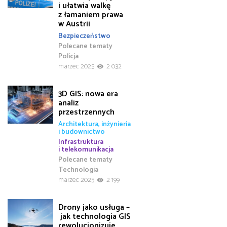
i ułatwia walkę
z łamaniem prawa
w Austrii
Bezpieczeństwo
Polecane tematy
Policja
marzec 2025
2 032
3D GIS: nowa era
analiz
przestrzennych
Architektura, inżynieria
i budownictwo
Infrastruktura
i telekomunikacja
Polecane tematy
Technologia
marzec 2025
2 199
Drony jako usługa –
jak technologia GIS
rewolucjonizuje