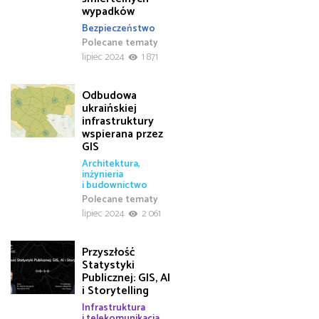
wypadków
Bezpieczeństwo
Polecane tematy
lipiec 2024
1 871
Odbudowa
ukraińskiej
infrastruktury
wspierana przez
GIS
Architektura,
inżynieria
i budownictwo
Polecane tematy
lipiec 2024
2 061
Przyszłość
Statystyki
Publicznej: GIS, AI
i Storytelling
Infrastruktura
i telekomunikacja