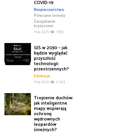
COVID-19
Bezpieczeństwo
Polecane tematy
Zarządzanie
kryzysowe
maj 2025
1 953
GIS w 2030 – jak
będzie wyglądać
przyszłość
technologii
przestrzennych?
Edukacja
maj 2025
2 043
Tropienie duchów:
jak inteligentne
mapy wspierają
ochronę
wędrownych
leopardów
śnieżnych?