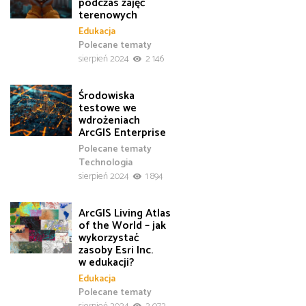
podczas zajęć
terenowych
Edukacja
Polecane tematy
sierpień 2024
2 146
Środowiska
testowe we
wdrożeniach
ArcGIS Enterprise
Polecane tematy
Technologia
sierpień 2024
1 894
ArcGIS Living Atlas
of the World – jak
wykorzystać
zasoby Esri Inc.
w edukacji?
Edukacja
Polecane tematy