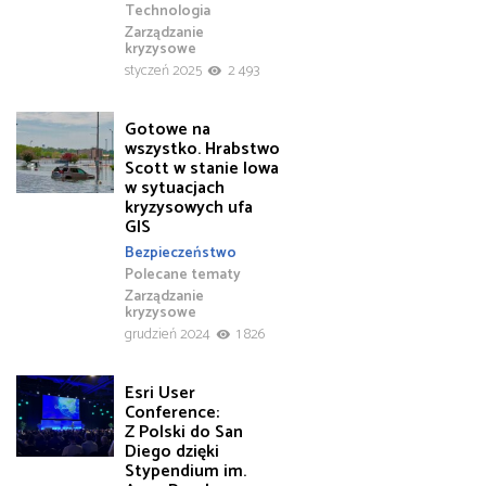
Technologia
Zarządzanie
kryzysowe
styczeń 2025
2 493
Gotowe na
wszystko. Hrabstwo
Scott w stanie Iowa
w sytuacjach
kryzysowych ufa
GIS
Bezpieczeństwo
Polecane tematy
Zarządzanie
kryzysowe
grudzień 2024
1 826
Esri User
Conference:
Z Polski do San
Diego dzięki
Stypendium im.