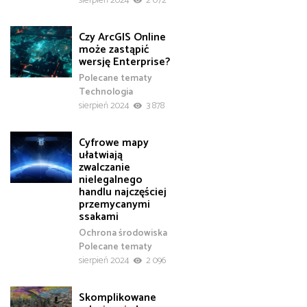
sierpień 2024
2 072
Czy ArcGIS Online
może zastąpić
wersję Enterprise?
Polecane tematy
Technologia
sierpień 2024
3 878
Cyfrowe mapy
ułatwiają
zwalczanie
nielegalnego
handlu najczęściej
przemycanymi
ssakami
Ochrona środowiska
Polecane tematy
sierpień 2024
2 096
Skomplikowane