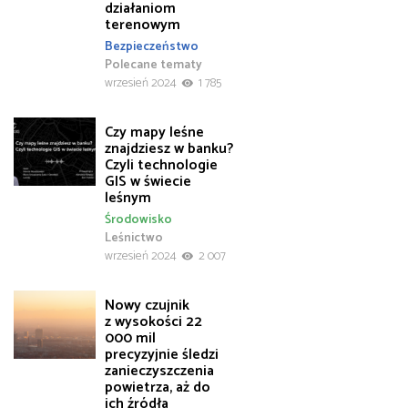
działaniom
terenowym
Bezpieczeństwo
Polecane tematy
wrzesień 2024
1 785
Czy mapy leśne
znajdziesz w banku?
Czyli technologie
GIS w świecie
leśnym
Środowisko
Leśnictwo
wrzesień 2024
2 007
Nowy czujnik
z wysokości 22
000 mil
precyzyjnie śledzi
zanieczyszczenia
powietrza, aż do
ich źródła