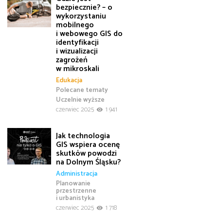
bezpiecznie? – o
wykorzystaniu
mobilnego
i webowego GIS do
identyfikacji
i wizualizacji
zagrożeń
w mikroskali
Edukacja
Polecane tematy
Uczelnie wyższe
czerwiec 2025
1 941
Jak technologia
GIS wspiera ocenę
skutków powodzi
na Dolnym Śląsku?
Administracja
Planowanie
przestrzenne
i urbanistyka
czerwiec 2025
1 718