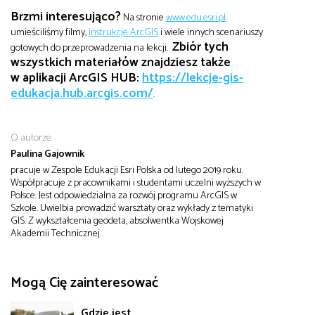
Brzmi interesująco?
Na stronie
www.edu.esri.pl
umieściliśmy filmy,
instrukcje ArcGIS
i wiele innych scenariuszy
Zbiór tych
gotowych do przeprowadzenia na lekcji.
wszystkich materiałów znajdziesz także
w aplikacji ArcGIS HUB:
https://lekcje-gis-
edukacja.hub.arcgis.com/
.
O autorze
Paulina Gajownik
pracuje w Zespole Edukacji Esri Polska od lutego 2019 roku.
Współpracuje z pracownikami i studentami uczelni wyższych w
Polsce. Jest odpowiedzialna za rozwój programu ArcGIS w
Szkole. Uwielbia prowadzić warsztaty oraz wykłady z tematyki
GIS. Z wykształcenia geodeta, absolwentka Wojskowej
Akademii Technicznej.
Mogą Cię zainteresować
Gdzie jest