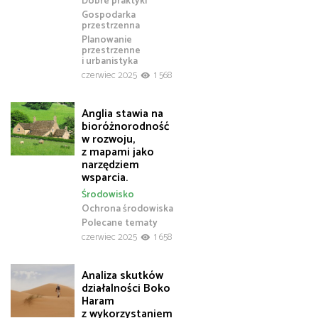
Dobre praktyki
Gospodarka
przestrzenna
Planowanie
przestrzenne
i urbanistyka
czerwiec 2025
1 568
Anglia stawia na
bioróżnorodność
w rozwoju,
z mapami jako
narzędziem
wsparcia.
Środowisko
Ochrona środowiska
Polecane tematy
czerwiec 2025
1 658
Analiza skutków
działalności Boko
Haram
z wykorzystaniem