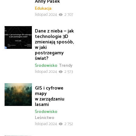
Anny Pasek
Edukacja
listopad 2024
2 707
Dane z nieba — jak
technologie 3D
zmieniają sposób,
w jaki
postrzegamy
świat?
Środowisko
Trendy
listopad 2024
2 573
GIS i cyfrowe
mapy
w zarządzaniu
lasami
Środowisko
Leśnictwo
listopad 2024
2 752