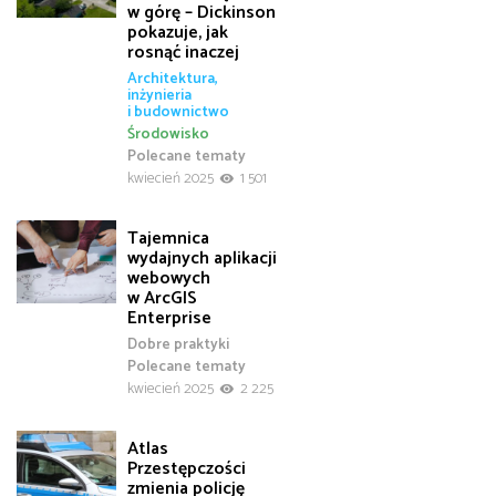
w górę – Dickinson
pokazuje, jak
rosnąć inaczej
Architektura,
inżynieria
i budownictwo
Środowisko
Polecane tematy
kwiecień 2025
1 501
Tajemnica
wydajnych aplikacji
webowych
w ArcGIS
Enterprise
Dobre praktyki
Polecane tematy
kwiecień 2025
2 225
Atlas
Przestępczości
zmienia policję