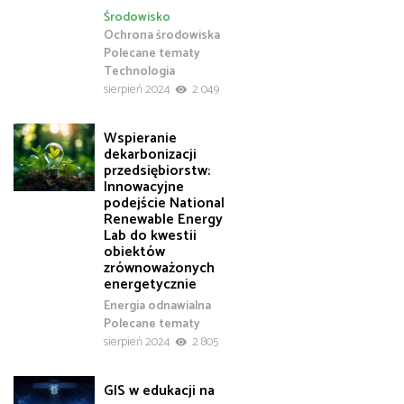
Środowisko
Ochrona środowiska
Polecane tematy
Technologia
sierpień 2024
2 049
Wspieranie
dekarbonizacji
przedsiębiorstw:
Innowacyjne
podejście National
Renewable Energy
Lab do kwestii
obiektów
zrównoważonych
energetycznie
Energia odnawialna
Polecane tematy
sierpień 2024
2 805
GIS w edukacji na