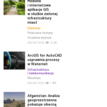
Mobilne
i internetowe
aplikacje GIS
w służbie zielonej
infrastruktury
miast
Edukacja
Polecane tematy
Uczelnie wyższe
styczeń 2025
3 236
ArcGIS for AutoCAD
usprawnia procesy
w Waternet
Infrastruktura
i telekomunikacja
Wod-kan
styczeń 2025
1 368
Afganistan: Analiza
geoprzestrzenna
pokazuje obecną