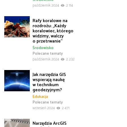
październik 2024
2 114
Rafy koralowe na
rozdrożu: „Każdy
koralowiec, którego
widzimy, walczy
o przetrwanie”
Środowisko
Polecane tematy
październik 2024
2 232
Jak narzędzia GIS
wspierają naukę
w technikum
geodezyjnym?
Edukacja
Polecane tematy
wrzesień 2024
2 471
Narzędzia ArcGIS