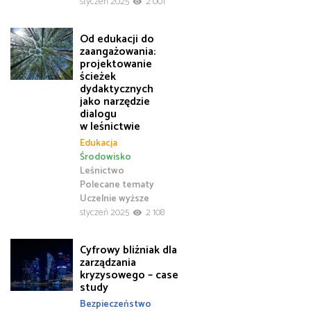
styczeń 2025
2 001
Od edukacji do
zaangażowania:
projektowanie
ścieżek
dydaktycznych
jako narzędzie
dialogu
w leśnictwie
Edukacja
Środowisko
Leśnictwo
Polecane tematy
Uczelnie wyższe
styczeń 2025
2 108
Cyfrowy bliźniak dla
zarządzania
kryzysowego – case
study
Bezpieczeństwo