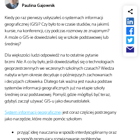
Paulina Gajownik
od
Biznes
Kiedy po raz pierwszy usłyszałeś o systemach informacji
do
geograficznej (GIS)? Czy było to w czasie studiów, na jakimś
Infrastruktura i telekomunikacja
kursie, na konferencji, czy podczas rozmowy ze znajomym?
A może o GIS-ie dowiedziałeś się w szkole podstawowej lub
średniej?
Turystyka i rekreacja
Dla większości ludzi odpowiedź na to ostatnie pytanie
brzmi
Nie
. A co by było, jeśli dowiedziałbyś się o technologiach
Architektura, inżynieria i budownictwo
geoprzestrzennych we wczesnych szkolnych czasach? Wiedza
nabyta w tym okresie decyduje o późniejszych zachowaniach
i decyzjach człowieka. Dlatego tak ważna jest nauka podstaw
systemów informacji geograficznych już na etapie szkoły
średniej oraz podstawowej. Pomyśl, gdzie mógłbyś być teraz,
gdybyś zaczął używać GIS-u jako dwunastolatek.
System informacji geograficznej
jest coraz częściej postrzegany
jako narzędzie, które może pomóc szkołom:
przyjąć ideę nauczania w sposób interdyscyplinarny oraz
w sposób promujący rozwiązywanie problemów,