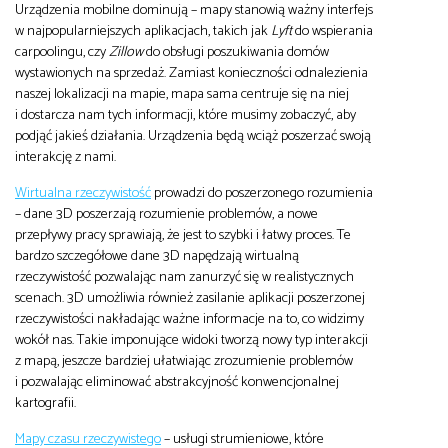
Urządzenia mobilne dominują – mapy stanowią ważny interfejs
w najpopularniejszych aplikacjach, takich jak
Lyft
do wspierania
carpoolingu, czy
Zillow
do obsługi poszukiwania domów
wystawionych na sprzedaż. Zamiast konieczności odnalezienia
naszej lokalizacji na mapie, mapa sama centruje się na niej
i dostarcza nam tych informacji, które musimy zobaczyć, aby
podjąć jakieś działania. Urządzenia będą wciąż poszerzać swoją
interakcję z nami.
Wirtualna rzeczywistość
prowadzi do poszerzonego rozumienia
– dane 3D poszerzają rozumienie problemów, a nowe
przepływy pracy sprawiają, że jest to szybki i łatwy proces. Te
bardzo szczegółowe dane 3D napędzają wirtualną
rzeczywistość pozwalając nam zanurzyć się w realistycznych
scenach. 3D umożliwia również zasilanie aplikacji poszerzonej
rzeczywistości nakładając ważne informacje na to, co widzimy
wokół nas. Takie imponujące widoki tworzą nowy typ interakcji
z mapą, jeszcze bardziej ułatwiając zrozumienie problemów
i pozwalając eliminować abstrakcyjność konwencjonalnej
kartografii.
Mapy czasu rzeczywistego
– usługi strumieniowe, które