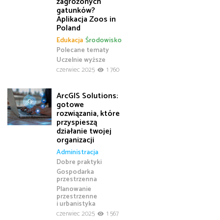
zagrożonych
gatunków?
Aplikacja Zoos in
Poland
Edukacja
Środowisko
Polecane tematy
Uczelnie wyższe
czerwiec 2025
1 760
ArcGIS Solutions:
gotowe
rozwiązania, które
przyspieszą
działanie twojej
organizacji
Administracja
Dobre praktyki
Gospodarka
przestrzenna
Planowanie
przestrzenne
i urbanistyka
czerwiec 2025
1 567