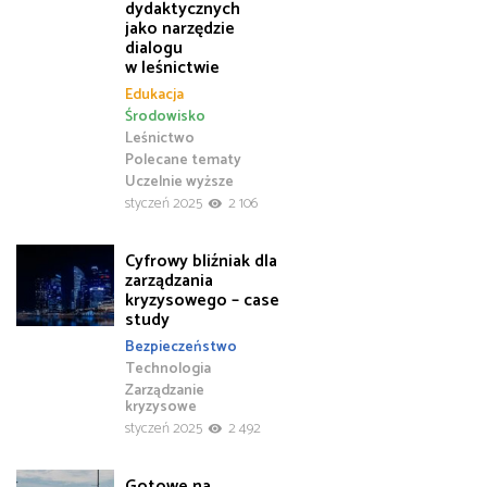
dydaktycznych
jako narzędzie
dialogu
w leśnictwie
Edukacja
Środowisko
Leśnictwo
Polecane tematy
Uczelnie wyższe
styczeń 2025
2 106
Cyfrowy bliźniak dla
zarządzania
kryzysowego – case
study
Bezpieczeństwo
Technologia
Zarządzanie
kryzysowe
styczeń 2025
2 492
Gotowe na