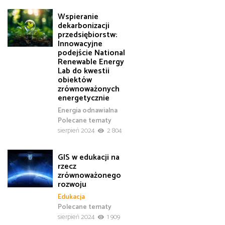
Wspieranie
dekarbonizacji
przedsiębiorstw:
Innowacyjne
podejście National
Renewable Energy
Lab do kwestii
obiektów
zrównoważonych
energetycznie
Energia odnawialna
Polecane tematy
sierpień 2024
2 804
GIS w edukacji na
rzecz
zrównoważonego
rozwoju
Edukacja
Polecane tematy
sierpień 2024
1 909