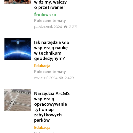
widzimy, walczy
o przetrwanie”
Środowisko
Polecane tematy
październik 2024
2 231
Jak narzędzia GIS
wspierają naukę
w technikum
geodezyjnym?
Edukacja
Polecane tematy
wrzesień 2024
2 470
Narzędzia ArcGIS
wspierają
opracowywanie
tyflomap
zabytkowych
parków
Edukacja