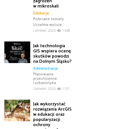
zagrożeń
w mikroskali
Edukacja
Polecane tematy
Uczelnie wyższe
czerwiec 2025
1 938
Jak technologia
GIS wspiera ocenę
skutków powodzi
na Dolnym Śląsku?
Administracja
Planowanie
przestrzenne
i urbanistyka
czerwiec 2025
1 717
Jak wykorzystać
rozwiązania ArcGIS
w edukacji oraz
popularyzacji
ochrony