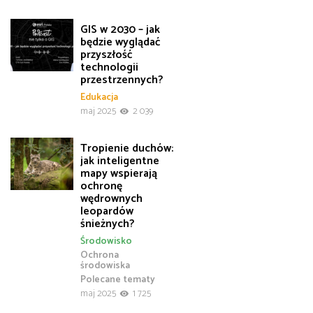
GIS w 2030 – jak
będzie wyglądać
przyszłość
technologii
przestrzennych?
Edukacja
maj 2025
2 039
Tropienie duchów:
jak inteligentne
mapy wspierają
ochronę
wędrownych
leopardów
śnieżnych?
Środowisko
Ochrona
środowiska
Polecane tematy
maj 2025
1 725