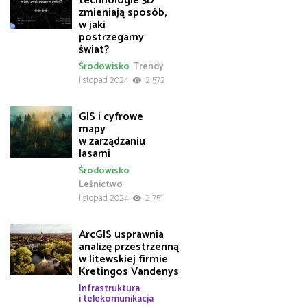
technologie 3D
zmieniają sposób,
w jaki
postrzegamy
świat?
Środowisko
Trendy
listopad 2024
2 572
GIS i cyfrowe
mapy
w zarządzaniu
lasami
Środowisko
Leśnictwo
listopad 2024
2 751
ArcGIS usprawnia
analizę przestrzenną
w litewskiej firmie
Kretingos Vandenys
Infrastruktura
i telekomunikacja