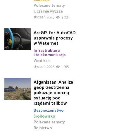
Polecane tematy
Uczelnie wyższe
styczeń 2025
3 234
ArcGIS for AutoCAD
usprawnia procesy
w Waternet
Infrastruktura
i telekomunikacja
Wod-kan
styczeń 2025
1 365
Afganistan: Analiza
geoprzestrzenna
pokazuje obecną
sytuację pod
rządami talibów
Bezpieczeństwo
Środowisko
Polecane tematy
Rolnictwo