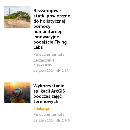
Bezzałogowe
statki powietrzne
do holistycznej
pomocy
humanitarnej:
Innowacyjne
podejście Flying
Labs
Polecane tematy
Zarządzanie
kryzysowe
sierpień 2024
2 234
Wykorzystanie
aplikacji ArcGIS
podczas zajęć
terenowych
Edukacja
Polecane tematy
sierpień 2024
2 145