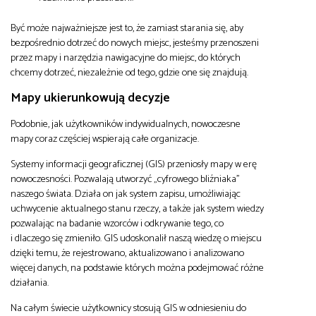
Być może najważniejsze jest to, że zamiast starania się, aby
bezpośrednio dotrzeć do nowych miejsc, jesteśmy przenoszeni
przez mapy i narzędzia nawigacyjne do miejsc, do których
chcemy dotrzeć, niezależnie od tego, gdzie one się znajdują.
Mapy ukierunkowują decyzje
Podobnie, jak użytkowników indywidualnych, nowoczesne
mapy coraz częściej wspierają całe organizacje.
Systemy informacji geograficznej (GIS) przeniosły mapy w erę
nowoczesności. Pozwalają utworzyć „cyfrowego bliźniaka”
naszego świata. Działa on jak system zapisu, umożliwiając
uchwycenie aktualnego stanu rzeczy, a także jak system wiedzy
pozwalając na badanie wzorców i odkrywanie tego, co
i dlaczego się zmieniło. GIS udoskonalił naszą wiedzę o miejscu
dzięki temu, że rejestrowano, aktualizowano i analizowano
więcej danych, na podstawie których można podejmować różne
działania.
Na całym świecie użytkownicy stosują GIS w odniesieniu do