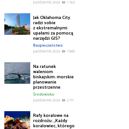
październik 2024
1 743
Jak Oklahoma City
radzi sobie
z ekstremalnymi
upałami za pomocą
narzędzi GIS?
Bezpieczeństwo
październik 2024
1 848
Na ratunek
waleniom
biskajskim: morskie
planowanie
przestrzenne
Środowisko
październik 2024
2 111
Rafy koralowe na
rozdrożu: „Każdy
koralowiec, którego