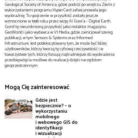
Geological Society of America, gdzie podróż po wnętrzu Ziemi z
wykorzystaniem programu HyperCard zafascynowała jego
wyobraźnię. To spojrzenie w przyszłość zostało jeszcze
wzmocnione w 1998 roku przez wizję Al Gore'a - Digital Earth.
Gonił tę nieuniknioną przyszłość jako redaktor magazynu
GeoWorld i jako wydawca w V1 Media, gdzie zainicjował szereg
publikacji, w tym Sensors & Systems oraz Informed
Infrastructure. Jest podekscytowany tym, że może być bliżej
użytkowników, którzy tworzą tę cyfrową rzeczywistość i w
towarzystwie tych, którzy forsują najtrudniejsze do wyobrażenia
przedsięwzięcia możliwe do realizacji dzięki narzędziom
geoprzestrzennym.
Mogą Cię zainteresować
Gdzie jest
bezpiecznie? – o
wykorzystaniu
mobilnego
i webowego GIS do
identyfikacji
i wizualizacji