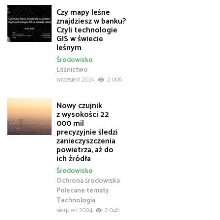
Czy mapy leśne
znajdziesz w banku?
Czyli technologie
GIS w świecie
leśnym
Środowisko
Leśnictwo
wrzesień 2024
2 006
Nowy czujnik
z wysokości 22
000 mil
precyzyjnie śledzi
zanieczyszczenia
powietrza, aż do
ich źródła
Środowisko
Ochrona środowiska
Polecane tematy
Technologia
sierpień 2024
2 048