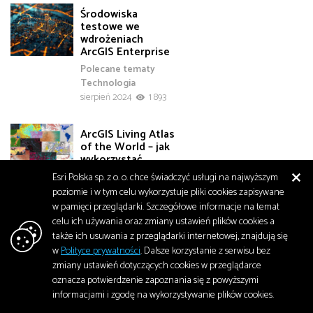
Środowiska
testowe we
wdrożeniach
ArcGIS Enterprise
Polecane tematy
Technologia
sierpień 2024
1 893
ArcGIS Living Atlas
of the World – jak
wykorzystać
zasoby Esri Inc.
Esri Polska sp. z o. o. chce świadczyć usługi na najwyższym
w edukacji?
poziomie i w tym celu wykorzystuje pliki cookies zapisywane
Edukacja
w pamięci przeglądarki. Szczegółowe informacje na temat
Polecane tematy
celu ich używania oraz zmiany ustawień plików cookies a
sierpień 2024
2 071
także ich usuwania z przeglądarki internetowej, znajdują się
w
Polityce prywatności
. Dalsze korzystanie z serwisu bez
zmiany ustawień dotyczących cookies w przeglądarce
Czy ArcGIS Online
może zastąpić
oznacza potwierdzenie zapoznania się z powyższymi
wersję Enterprise?
informacjami i zgodę na wykorzystywanie plików cookies.
Polecane tematy