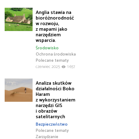
Anglia stawia na
bioróżnorodność
w rozwoju,
z mapami jako
narzędziem
wsparcia.
Środowisko
Ochrona środowiska
Polecane tematy
czerwiec 2025
1 657
Analiza skutków
działalności Boko
Haram
z wykorzystaniem
narzędzi GIS
i obrazów
satelitarnych
Bezpieczeństwo
Polecane tematy
Zarządzanie