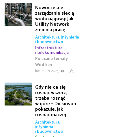
Nowoczesne
zarządzanie siecią
wodociągową: Jak
Utility Network
zmienia pracę
Architektura, inżynieria
i budownictwo
Infrastruktura
i telekomunikacja
Polecane tematy
Wod-kan
kwiecień 2025
1 585
Gdy nie da się
rosnąć wszerz,
trzeba rosnąć
w górę – Dickinson
pokazuje, jak
rosnąć inaczej
Architektura,
inżynieria
i budownictwo