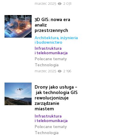
marzec 2025
2 031
3D GIS: nowa era
analiz
przestrzennych
Architektura, inżynieria
i budownictwo
Infrastruktura
i telekomunikacja
Polecane tematy
Technologia
marzec 2025
2 196
Drony jako usługa –
jak technologia GIS
rewolucjonizuje
zarządzanie
miastem
Infrastruktura
i telekomunikacja
Polecane tematy
Technologia