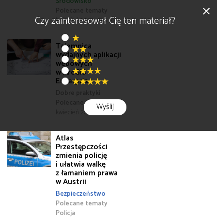
Środowisko
close
Polecane tematy
Czy zainteresował Cię ten materiał?
kwiecień 2025
1 500
Tajemnica
wydajnych aplikacji
webowych
w ArcGIS
Enterprise
Dobre praktyki
Polecane tematy
Wyślij
kwiecień 2025
2 221
Atlas
Przestępczości
zmienia policję
i ułatwia walkę
z łamaniem prawa
w Austrii
Bezpieczeństwo
Polecane tematy
Policja