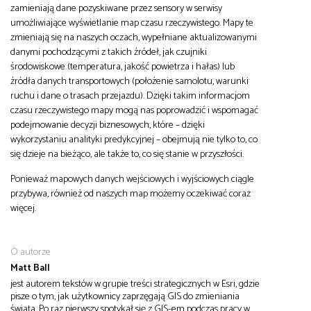
zamieniają dane pozyskiwane przez sensory w serwisy
umożliwiające wyświetlanie map czasu rzeczywistego. Mapy te
zmieniają się na naszych oczach, wypełniane aktualizowanymi
danymi pochodzącymi z takich źródeł, jak czujniki
środowiskowe (temperatura, jakość powietrza i hałas) lub
źródła danych transportowych (położenie samolotu, warunki
ruchu i dane o trasach przejazdu). Dzięki takim informacjom
czasu rzeczywistego mapy mogą nas poprowadzić i wspomagać
podejmowanie decyzji biznesowych, które – dzięki
wykorzystaniu analityki predykcyjnej – obejmują nie tylko to, co
się dzieje na bieżąco, ale także to, co się stanie w przyszłości.
Ponieważ mapowych danych wejściowych i wyjściowych ciągle
przybywa, również od naszych map możemy oczekiwać coraz
więcej.
O autorze
Matt Ball
jest autorem tekstów w grupie treści strategicznych w Esri, gdzie
pisze o tym, jak użytkownicy zaprzęgają GIS do zmieniania
świata. Po raz pierwszy spotykał się z GIS-em podczas pracy w