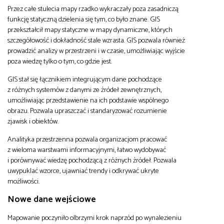
Przez całe stulecia mapy rzadko wykraczały poza zasadniczą
funkcję statyczną dzielenia się tym, co było znane. GIS
przekształcił mapy statyczne w mapy dynamiczne, których
szczegółowość i dokładność stale wzrasta. GIS pozwala również
prowadzić analizy w przestrzeni i w czasie, umożliwiając wyjście
poza wiedzę tylko o tym, co gdzie jest.
GIS stał się łącznikiem integrującym dane pochodzące
z różnych systemów z danymi ze źródeł zewnętrznych,
umożliwiając przedstawienie na ich podstawie wspólnego
obrazu. Pozwala upraszczać i standaryzować rozumienie
zjawisk i obiektów.
Analityka przestrzenna pozwala organizacjom pracować
z wieloma warstwami informacyjnymi, łatwo wydobywać
i porównywać wiedzę pochodzącą z różnych źródeł. Pozwala
uwypuklać wzorce, ujawniać trendy i odkrywać ukryte
możliwości.
Nowe dane wejściowe
Mapowanie poczyniło olbrzymi krok naprzód po wynalezieniu