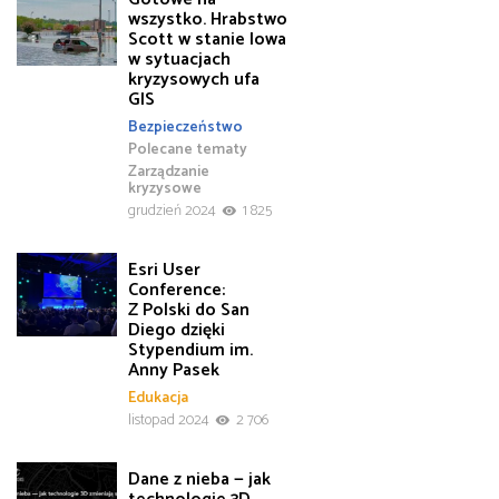
wszystko. Hrabstwo
Scott w stanie Iowa
w sytuacjach
kryzysowych ufa
GIS
Bezpieczeństwo
Polecane tematy
Zarządzanie
kryzysowe
grudzień 2024
1 825
Esri User
Conference:
Z Polski do San
Diego dzięki
Stypendium im.
Anny Pasek
Edukacja
listopad 2024
2 706
Dane z nieba — jak