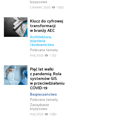
kryzysowe
czerwiec 2025
1 542
Klucz do cyfrowej
transformacji
w branży AEC
Architektura,
inżynieria
i budownictwo
Polecane tematy
maj 2025
1 752
Pięć lat walki
z pandemią: Rola
systemów GIS
w przeciwdziałaniu
COVID-19
Bezpieczeństwo
Polecane tematy
Zarządzanie
kryzysowe
maj 2025
1 950