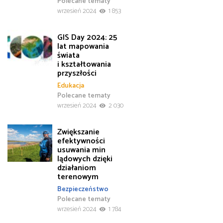
Polecane tematy
wrzesień 2024
1 853
GIS Day 2024: 25
lat mapowania
świata
i kształtowania
przyszłości
Edukacja
Polecane tematy
wrzesień 2024
2 030
Zwiększanie
efektywności
usuwania min
lądowych dzięki
działaniom
terenowym
Bezpieczeństwo
Polecane tematy
wrzesień 2024
1 784