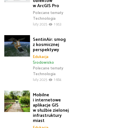
obiektów
w ArcGIS Pro
Polecane tematy
Technologia
luty 2025
1 953
SentinAir: smog
z kosmicznej
perspektywy
Edukacja
Środowisko
Polecane tematy
Technologia
luty 2025
1 684
Mobilne
i internetowe
aplikacje GIS
w służbie zielonej
infrastruktury
miast
Edukacja