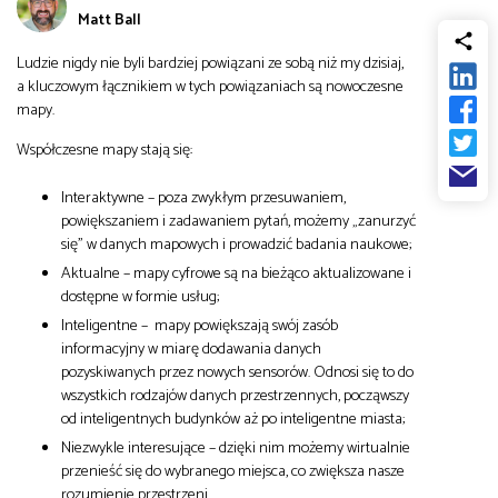
Matt Ball
od
Biznes
Ludzie nigdy nie byli bardziej powiązani ze sobą niż my dzisiaj,
do
a kluczowym łącznikiem w tych powiązaniach są nowoczesne
Infrastruktura i telekomunikacja
mapy.
Współczesne mapy stają się:
Turystyka i rekreacja
Interaktywne – poza zwykłym przesuwaniem,
powiększaniem i zadawaniem pytań, możemy „zanurzyć
Architektura, inżynieria i budownictwo
się” w danych mapowych i prowadzić badania naukowe;
Aktualne – mapy cyfrowe są na bieżąco aktualizowane i
dostępne w formie usług;
Inteligentne – mapy powiększają swój zasób
informacyjny w miarę dodawania danych
pozyskiwanych przez nowych sensorów. Odnosi się to do
wszystkich rodzajów danych przestrzennych, począwszy
od inteligentnych budynków aż po inteligentne miasta;
Niezwykle interesujące – dzięki nim możemy wirtualnie
przenieść się do wybranego miejsca, co zwiększa nasze
rozumienie przestrzeni.