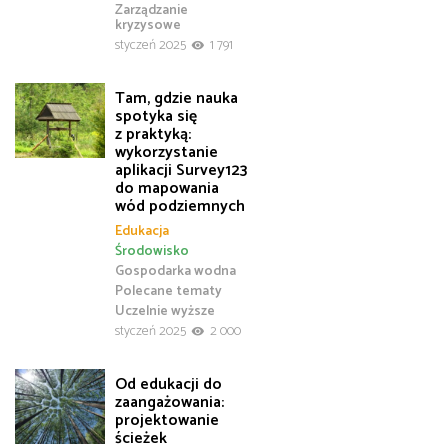
Zarządzanie
kryzysowe
styczeń 2025
1 791
Tam, gdzie nauka
spotyka się
z praktyką:
wykorzystanie
aplikacji Survey123
do mapowania
wód podziemnych
Edukacja
Środowisko
Gospodarka wodna
Polecane tematy
Uczelnie wyższe
styczeń 2025
2 000
Od edukacji do
zaangażowania:
projektowanie
ścieżek