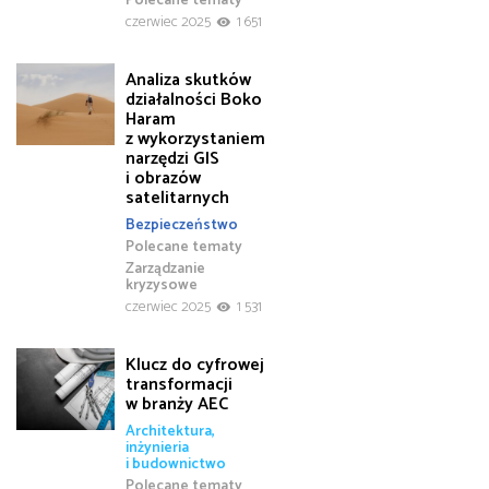
czerwiec 2025
1 651
Analiza skutków
działalności Boko
Haram
z wykorzystaniem
narzędzi GIS
i obrazów
satelitarnych
Bezpieczeństwo
Polecane tematy
Zarządzanie
kryzysowe
czerwiec 2025
1 531
Klucz do cyfrowej
transformacji
w branży AEC
Architektura,
inżynieria
i budownictwo
Polecane tematy