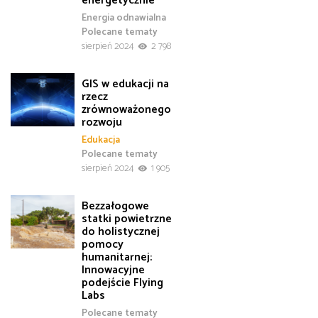
energetycznie
Energia odnawialna
Polecane tematy
sierpień 2024
2 798
GIS w edukacji na
rzecz
zrównoważonego
rozwoju
Edukacja
Polecane tematy
sierpień 2024
1 905
Bezzałogowe
statki powietrzne
do holistycznej
pomocy
humanitarnej:
Innowacyjne
podejście Flying
Labs
Polecane tematy