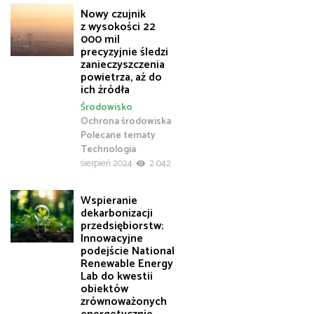
Nowy czujnik
z wysokości 22
000 mil
precyzyjnie śledzi
zanieczyszczenia
powietrza, aż do
ich źródła
Środowisko
Ochrona środowiska
Polecane tematy
Technologia
sierpień 2024
2 042
Wspieranie
dekarbonizacji
przedsiębiorstw:
Innowacyjne
podejście National
Renewable Energy
Lab do kwestii
obiektów
zrównoważonych