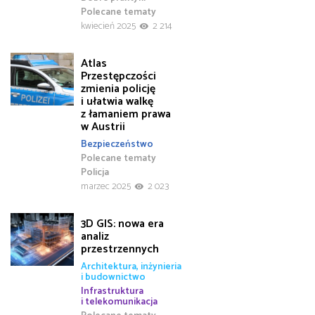
Polecane tematy
kwiecień 2025
2 214
Atlas
Przestępczości
zmienia policję
i ułatwia walkę
z łamaniem prawa
w Austrii
Bezpieczeństwo
Polecane tematy
Policja
marzec 2025
2 023
3D GIS: nowa era
analiz
przestrzennych
Architektura, inżynieria
i budownictwo
Infrastruktura
i telekomunikacja