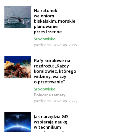
Na ratunek
waleniom
biskajskim: morskie
planowanie
przestrzenne
Środowisko
październik 2024
2 106
Rafy koralowe na
rozdrożu: „Każdy
koralowiec, którego
widzimy, walczy
o przetrwanie”
Środowisko
Polecane tematy
październik 2024
2 227
Jak narzędzia GIS
wspierają naukę
w technikum