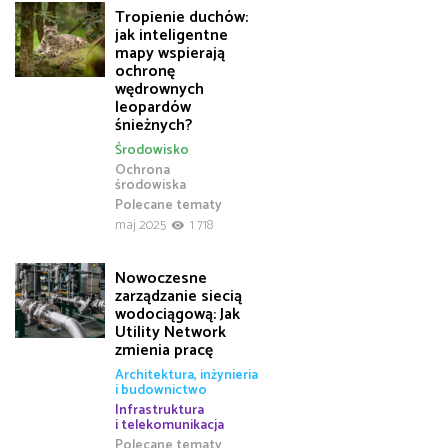
Tropienie duchów:
jak inteligentne
mapy wspierają
ochronę
wędrownych
leopardów
śnieżnych?
Środowisko
Ochrona
środowiska
Polecane tematy
maj 2025
1 718
Nowoczesne
zarządzanie siecią
wodociągową: Jak
Utility Network
zmienia pracę
Architektura, inżynieria
i budownictwo
Infrastruktura
i telekomunikacja
Polecane tematy