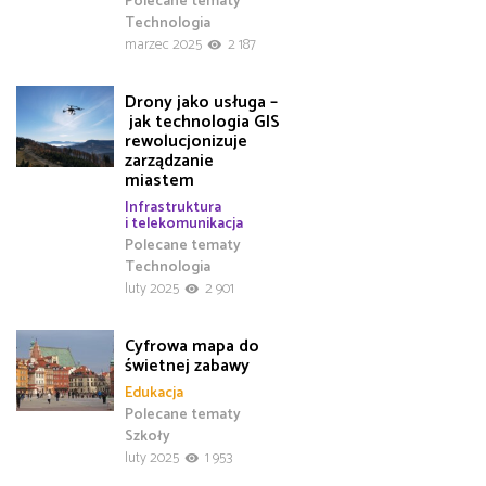
Polecane tematy
Technologia
marzec 2025
2 187
Drony jako usługa –
jak technologia GIS
rewolucjonizuje
zarządzanie
miastem
Infrastruktura
i telekomunikacja
Polecane tematy
Technologia
luty 2025
2 901
Cyfrowa mapa do
świetnej zabawy
Edukacja
Polecane tematy
Szkoły
luty 2025
1 953