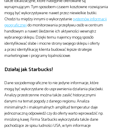
także lokalizacyjne, które następnie oferowane są
wynajmującym. Tym sposobem czasem kosztowne rozwiązania
mogą być wykorzystywane nawet przez niewielkie butiki.
Chodzi tu między innymi o wykorzystanie
systemów informacji
geograficznej
do monitorowania przepływu osób w centrum
handlowym a nawet śledzenie ich aktywności wewnątrz
wybranego sklepu. Dzięki temu najemcy mogą sposób
identyfikować słabe i mocne strony swojego sklepu i oferty
a przez identyfikację klienta budować lepsze strategie
marketingowe i programy lojalnościowe.
Działaj jak Starbucks!
Dane socjodemograficzne to nie jedyne informacje, które
mogą być wykorzystane do usprawnienia działania placówki.
Analizy przestrzenne można także zasilić historycznymi
danymi na temat pogody z danego regionu. Analiza
minimalnych i maksymalnych amplitud temperatur daje
jednoznaczną odpowiedź czy do oferty warto wprowadzić np.
mrożoną kawę. Firma Starbucks wykorzystała także dane
pochodzące ze spisu ludności USA, w tym informacje