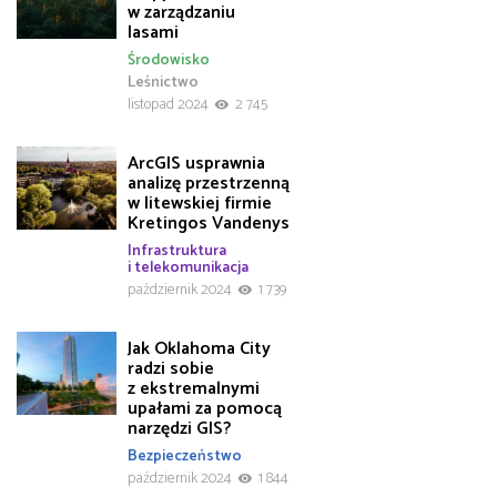
w zarządzaniu
lasami
Środowisko
Leśnictwo
listopad 2024
2 745
ArcGIS usprawnia
analizę przestrzenną
w litewskiej firmie
Kretingos Vandenys
Infrastruktura
i telekomunikacja
październik 2024
1 739
Jak Oklahoma City
radzi sobie
z ekstremalnymi
upałami za pomocą
narzędzi GIS?
Bezpieczeństwo
październik 2024
1 844