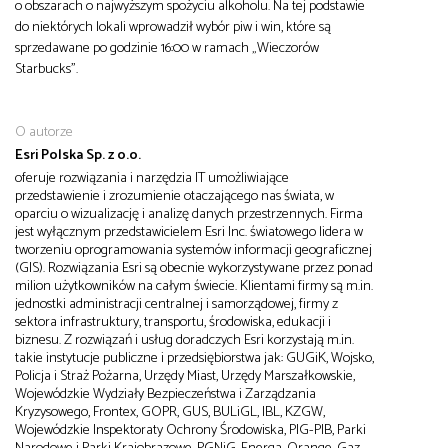
o obszarach o najwyższym spożyciu alkoholu. Na tej podstawie
do niektórych lokali wprowadził wybór piw i win, które są
sprzedawane po godzinie 16:00 w ramach „Wieczorów
Starbucks”.
O autorze
Esri Polska Sp. z o.o.
oferuje rozwiązania i narzędzia IT umożliwiające
przedstawienie i zrozumienie otaczającego nas świata, w
oparciu o wizualizację i analizę danych przestrzennych. Firma
jest wyłącznym przedstawicielem Esri Inc. światowego lidera w
tworzeniu oprogramowania systemów informacji geograficznej
(GIS). Rozwiązania Esri są obecnie wykorzystywane przez ponad
milion użytkowników na całym świecie. Klientami firmy są m.in.
jednostki administracji centralnej i samorządowej, firmy z
sektora infrastruktury, transportu, środowiska, edukacji i
biznesu. Z rozwiązań i usług doradczych Esri korzystają m.in.
takie instytucje publiczne i przedsiębiorstwa jak: GUGiK, Wojsko,
Policja i Straż Pożarna, Urzędy Miast, Urzędy Marszałkowskie,
Wojewódzkie Wydziały Bezpieczeństwa i Zarządzania
Kryzysowego, Frontex, GOPR, GUS, BULiGL, IBL, KZGW,
Wojewódzkie Inspektoraty Ochrony Środowiska, PIG-PIB, Parki
Narodowe i Parki Krajobrazowe, PGNiG, Energa, Orange, Gaz-