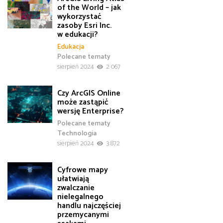
of the World – jak
wykorzystać
zasoby Esri Inc.
w edukacji?
Edukacja
Polecane tematy
sierpień 2024
2 067
Czy ArcGIS Online
może zastąpić
wersję Enterprise?
Polecane tematy
Technologia
sierpień 2024
3 872
Cyfrowe mapy
ułatwiają
zwalczanie
nielegalnego
handlu najczęściej
przemycanymi