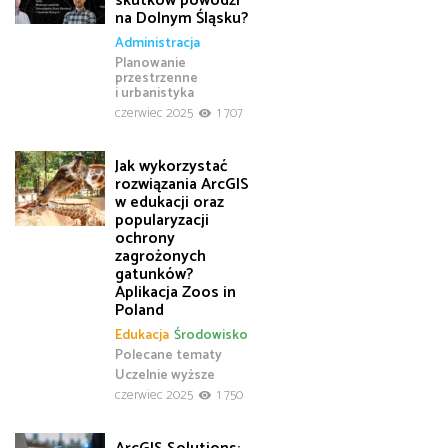
skutków powodzi
na Dolnym Śląsku?
Administracja
Planowanie
przestrzenne
i urbanistyka
czerwiec 2025
1 707
Jak wykorzystać
rozwiązania ArcGIS
w edukacji oraz
popularyzacji
ochrony
zagrożonych
gatunków?
Aplikacja Zoos in
Poland
Edukacja
Środowisko
Polecane tematy
Uczelnie wyższe
czerwiec 2025
1 750