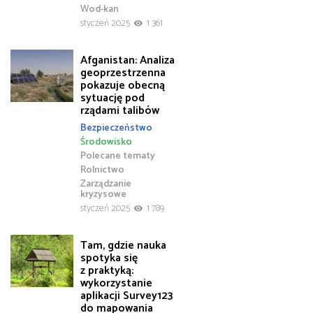
Wod-kan
styczeń 2025
1 361
Afganistan: Analiza
geoprzestrzenna
pokazuje obecną
sytuację pod
rządami talibów
Bezpieczeństwo
Środowisko
Polecane tematy
Rolnictwo
Zarządzanie
kryzysowe
styczeń 2025
1 789
Tam, gdzie nauka
spotyka się
z praktyką:
wykorzystanie
aplikacji Survey123
do mapowania