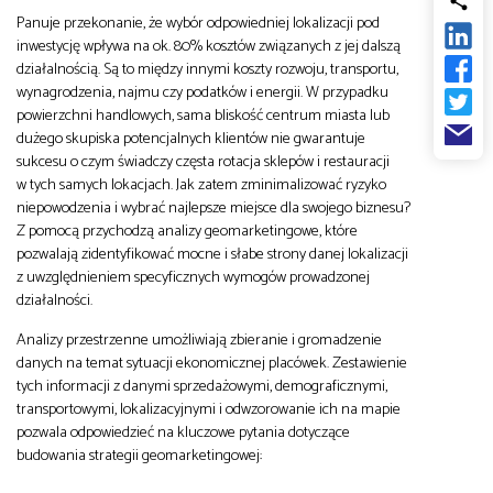
od
Panuje przekonanie, że wybór odpowiedniej lokalizacji pod
Biznes
inwestycję wpływa na ok. 80% kosztów związanych z jej dalszą
działalnością. Są to między innymi koszty rozwoju, transportu,
do
wynagrodzenia, najmu czy podatków i energii. W przypadku
Infrastruktura i telekomunikacja
powierzchni handlowych, sama bliskość centrum miasta lub
dużego skupiska potencjalnych klientów nie gwarantuje
sukcesu o czym świadczy częsta rotacja sklepów i restauracji
Turystyka i rekreacja
w tych samych lokacjach. Jak zatem zminimalizować ryzyko
niepowodzenia i wybrać najlepsze miejsce dla swojego biznesu?
Z pomocą przychodzą analizy geomarketingowe, które
Architektura, inżynieria i budownictwo
pozwalają zidentyfikować mocne i słabe strony danej lokalizacji
z uwzględnieniem specyficznych wymogów prowadzonej
działalności.
Analizy przestrzenne umożliwiają zbieranie i gromadzenie
danych na temat sytuacji ekonomicznej placówek. Zestawienie
tych informacji z danymi sprzedażowymi, demograficznymi,
transportowymi, lokalizacyjnymi i odwzorowanie ich na mapie
pozwala odpowiedzieć na kluczowe pytania dotyczące
budowania strategii geomarketingowej: