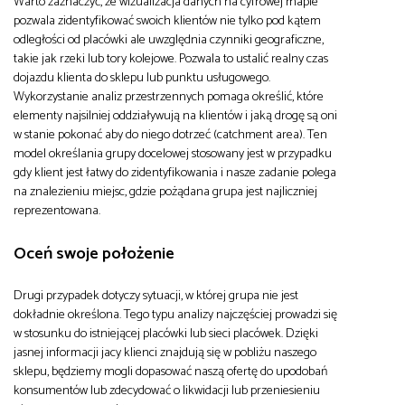
Warto zaznaczyć, że wizualizacja danych na cyfrowej mapie
pozwala zidentyfikować swoich klientów nie tylko pod kątem
odległości od placówki ale uwzględnia czynniki geograficzne,
takie jak rzeki lub tory kolejowe. Pozwala to ustalić realny czas
dojazdu klienta do sklepu lub punktu usługowego.
Wykorzystanie analiz przestrzennych pomaga określić, które
elementy najsilniej oddziaływują na klientów i jaką drogę są oni
w stanie pokonać aby do niego dotrzeć (catchment area). Ten
model określania grupy docelowej stosowany jest w przypadku
gdy klient jest łatwy do zidentyfikowania i nasze zadanie polega
na znalezieniu miejsc, gdzie pożądana grupa jest najliczniej
reprezentowana.
Oceń swoje położenie
Drugi przypadek dotyczy sytuacji, w której grupa nie jest
dokładnie określona. Tego typu analizy najczęściej prowadzi się
w stosunku do istniejącej placówki lub sieci placówek. Dzięki
jasnej informacji jacy klienci znajdują się w pobliżu naszego
sklepu, będziemy mogli dopasować naszą ofertę do upodobań
konsumentów lub zdecydować o likwidacji lub przeniesieniu