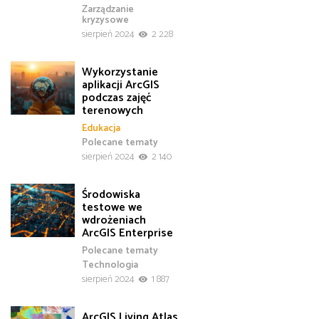
Zarządzanie
kryzysowe
sierpień 2024
2 228
Wykorzystanie
aplikacji ArcGIS
podczas zajęć
terenowych
Edukacja
Polecane tematy
sierpień 2024
2 140
Środowiska
testowe we
wdrożeniach
ArcGIS Enterprise
Polecane tematy
Technologia
sierpień 2024
1 887
ArcGIS Living Atlas