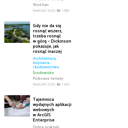
Wod-kan
kwiecień 2025
1 580
Gdy nie da się
rosnąć wszerz,
trzeba rosnąć
w górę – Dickinson
pokazuje, jak
rosnąć inaczej
Architektura,
inżynieria
i budownictwo
Środowisko
Polecane tematy
kwiecień 2025
1 492
Tajemnica
wydajnych aplikacji
webowych
w ArcGIS
Enterprise
Dobre praktyki