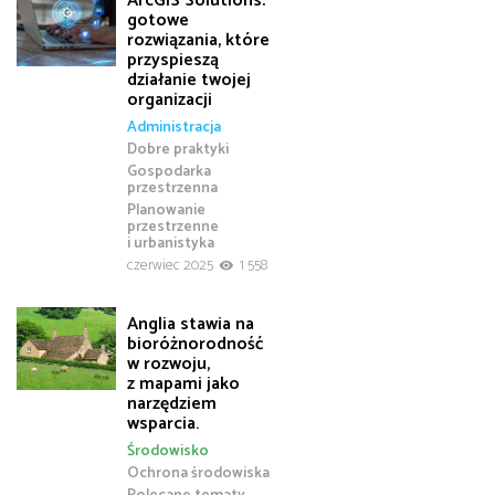
ArcGIS Solutions:
gotowe
rozwiązania, które
przyspieszą
działanie twojej
organizacji
Administracja
Dobre praktyki
Gospodarka
przestrzenna
Planowanie
przestrzenne
i urbanistyka
czerwiec 2025
1 558
Anglia stawia na
bioróżnorodność
w rozwoju,
z mapami jako
narzędziem
wsparcia.
Środowisko
Ochrona środowiska
Polecane tematy