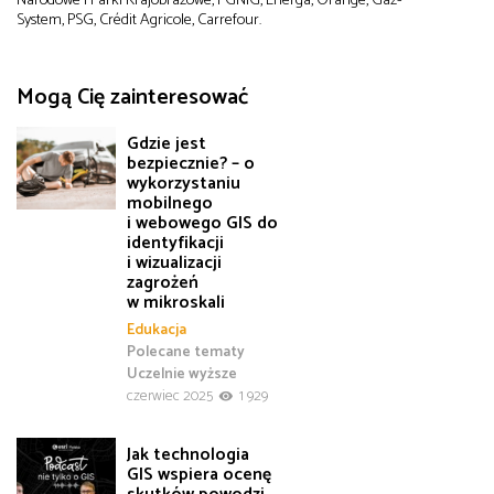
System, PSG, Crédit Agricole, Carrefour.
Mogą Cię zainteresować
Gdzie jest
bezpiecznie? – o
wykorzystaniu
mobilnego
i webowego GIS do
identyfikacji
i wizualizacji
zagrożeń
w mikroskali
Edukacja
Polecane tematy
Uczelnie wyższe
czerwiec 2025
1 929
Jak technologia
GIS wspiera ocenę