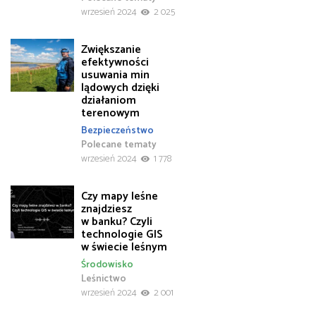
wrzesień 2024
2 025
Zwiększanie
efektywności
usuwania min
lądowych dzięki
działaniom
terenowym
Bezpieczeństwo
Polecane tematy
wrzesień 2024
1 778
Czy mapy leśne
znajdziesz
w banku? Czyli
technologie GIS
w świecie leśnym
Środowisko
Leśnictwo
wrzesień 2024
2 001