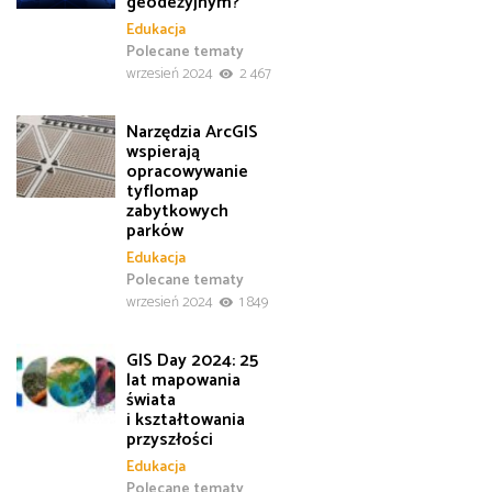
geodezyjnym?
Edukacja
Polecane tematy
wrzesień 2024
2 467
Narzędzia ArcGIS
wspierają
opracowywanie
tyflomap
zabytkowych
parków
Edukacja
Polecane tematy
wrzesień 2024
1 849
GIS Day 2024: 25
lat mapowania
świata
i kształtowania
przyszłości
Edukacja
Polecane tematy