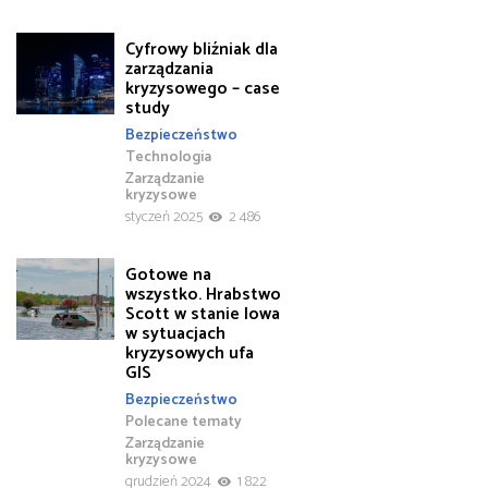
Cyfrowy bliźniak dla
zarządzania
kryzysowego – case
study
Bezpieczeństwo
Technologia
Zarządzanie
kryzysowe
styczeń 2025
2 486
Gotowe na
wszystko. Hrabstwo
Scott w stanie Iowa
w sytuacjach
kryzysowych ufa
GIS
Bezpieczeństwo
Polecane tematy
Zarządzanie
kryzysowe
grudzień 2024
1 822