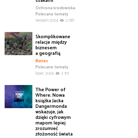
ssakami
Ochrona środowiska
Polecane tematy
sierpień 2024
2 087
Skomplikowane
relacje między
biznesem
a geografią
Biznes
Polecane tematy
lipiec 2024
2 101
The Power of
Where: Nowa
książka Jacka
Dangermonda
wskazuje, jak
dzięki cyfrowym
mapom lepiej
zrozumieć
złożoność świata