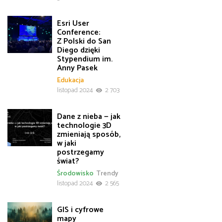
Esri User
Conference:
Z Polski do San
Diego dzięki
Stypendium im.
Anny Pasek
Edukacja
listopad 2024
2 703
Dane z nieba — jak
technologie 3D
zmieniają sposób,
w jaki
postrzegamy
świat?
Środowisko
Trendy
listopad 2024
2 565
GIS i cyfrowe
mapy