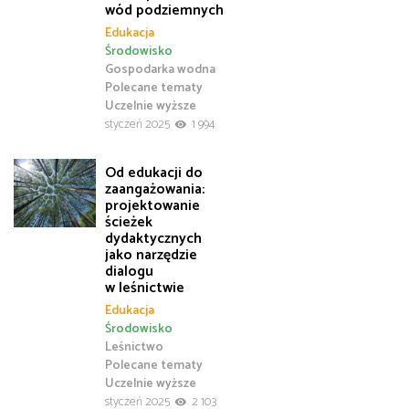
wód podziemnych
Edukacja
Środowisko
Gospodarka wodna
Polecane tematy
Uczelnie wyższe
styczeń 2025
1 994
Od edukacji do
zaangażowania:
projektowanie
ścieżek
dydaktycznych
jako narzędzie
dialogu
w leśnictwie
Edukacja
Środowisko
Leśnictwo
Polecane tematy
Uczelnie wyższe
styczeń 2025
2 103