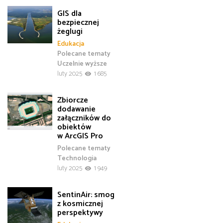
GIS dla
bezpiecznej
żeglugi
Edukacja
Polecane tematy
Uczelnie wyższe
luty 2025
1 685
Zbiorcze
dodawanie
załączników do
obiektów
w ArcGIS Pro
Polecane tematy
Technologia
luty 2025
1 949
SentinAir: smog
z kosmicznej
perspektywy