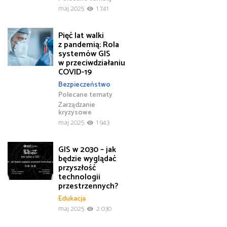
maj 2025
1 741
Pięć lat walki
z pandemią: Rola
systemów GIS
w przeciwdziałaniu
COVID-19
Bezpieczeństwo
Polecane tematy
Zarządzanie
kryzysowe
maj 2025
1 943
GIS w 2030 – jak
będzie wyglądać
przyszłość
technologii
przestrzennych?
Edukacja
maj 2025
2 030