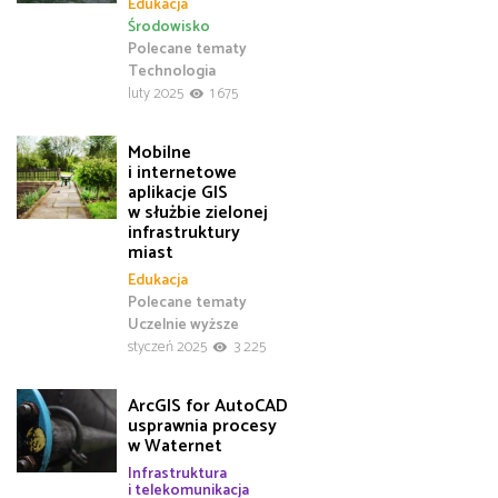
Edukacja
Środowisko
Polecane tematy
Technologia
luty 2025
1 675
Mobilne
i internetowe
aplikacje GIS
w służbie zielonej
infrastruktury
miast
Edukacja
Polecane tematy
Uczelnie wyższe
styczeń 2025
3 225
ArcGIS for AutoCAD
usprawnia procesy
w Waternet
Infrastruktura
i telekomunikacja