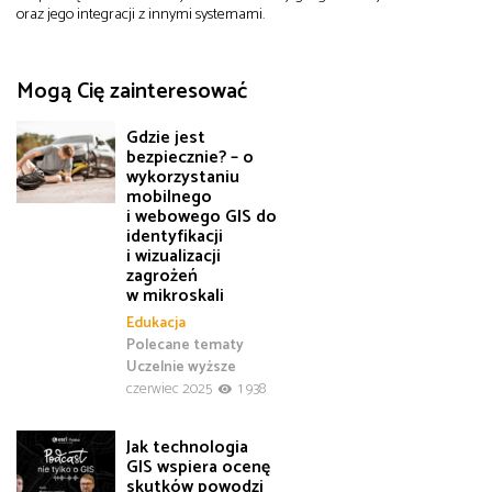
oraz jego integracji z innymi systemami.
Mogą Cię zainteresować
Gdzie jest
bezpiecznie? – o
wykorzystaniu
mobilnego
i webowego GIS do
identyfikacji
i wizualizacji
zagrożeń
w mikroskali
Edukacja
Polecane tematy
Uczelnie wyższe
czerwiec 2025
1 938
Jak technologia
GIS wspiera ocenę
skutków powodzi