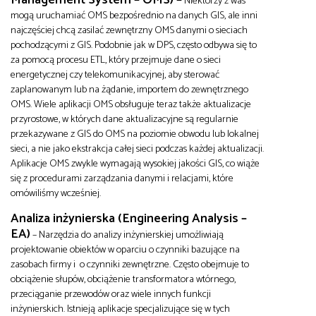
Management System – OMS) –
Niektórzy z was
mogą uruchamiać OMS bezpośrednio na danych GIS, ale inni
najczęściej chcą zasilać zewnętrzny OMS danymi o sieciach
pochodzącymi z GIS. Podobnie jak w DPS, często odbywa się to
za pomocą procesu ETL, który przejmuje dane o sieci
energetycznej czy telekomunikacyjnej, aby sterować
zaplanowanym lub na żądanie, importem do zewnętrznego
OMS. Wiele aplikacji OMS obsługuje teraz także aktualizacje
przyrostowe, w których dane aktualizacyjne są regularnie
przekazywane z GIS do OMS na poziomie obwodu lub lokalnej
sieci, a nie jako ekstrakcja całej sieci podczas każdej aktualizacji.
Aplikacje OMS zwykle wymagają wysokiej jakości GIS, co wiąże
się z procedurami zarządzania danymi i relacjami, które
omówiliśmy wcześniej.
Analiza inżynierska (
Engineering Analysis –
EA
)
– Narzędzia do analizy inżynierskiej umożliwiają
projektowanie obiektów w oparciu o czynniki bazujące na
zasobach firmy i o czynniki zewnętrzne. Często obejmuje to
obciążenie słupów, obciążenie transformatora wtórnego,
przeciąganie przewodów oraz wiele innych funkcji
inżynierskich. Istnieją aplikacje specjalizujące się w tych