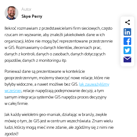
od
Biznes
Autor
Skye Perry
do
Infrastruktura i telekomunikacja
Ilekroć rozmawiam z przedstawicielami firm sieciowych, często
rzucam im wyzwanie, aby znaleźli jakiekolwiek dane w ich
organizacji, które nie mogą być reprezentowane przestrzennie
Turystyka i rekreacja
w GIS. Rozmawiamy o danych klientów, zleceniach prac,
danych z kontroli, danych o zasobach, danych dotyczących
pojazdów, danych z monitoringu itp.
Architektura, inżynieria i budownictwo
Ponieważ dane są prezentowane w kontekście
geoprzestrzennym, możemy stworzyć nowe relacje, które nie
byłyby widoczne, a nawet możliwe bez GIS.
Jak zauważyliśmy
wcześniej
, relacje napędzają podejmowanie decyzji, a tym
samym integracja systemów GIS napędza proces decyzyjny
w całej firmie.
Jak każdy wieloletni geo-maniak, działając w branży, zwykle
mówię o tym, że GIS jest w centrum wszechświata. Znam wielu
ludzi, którzy mogą mieć inne zdanie, ale zgódźmy się z nimi nie
zgodzić!