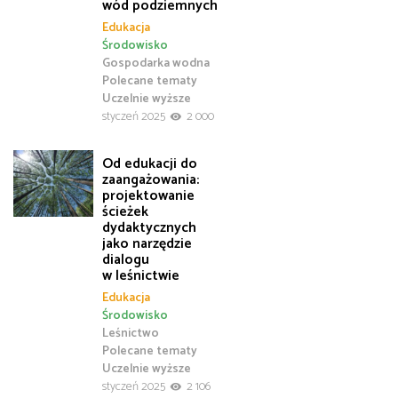
wód podziemnych
Edukacja
Środowisko
Gospodarka wodna
Polecane tematy
Uczelnie wyższe
styczeń 2025
2 000
Od edukacji do
zaangażowania:
projektowanie
ścieżek
dydaktycznych
jako narzędzie
dialogu
w leśnictwie
Edukacja
Środowisko
Leśnictwo
Polecane tematy
Uczelnie wyższe
styczeń 2025
2 106