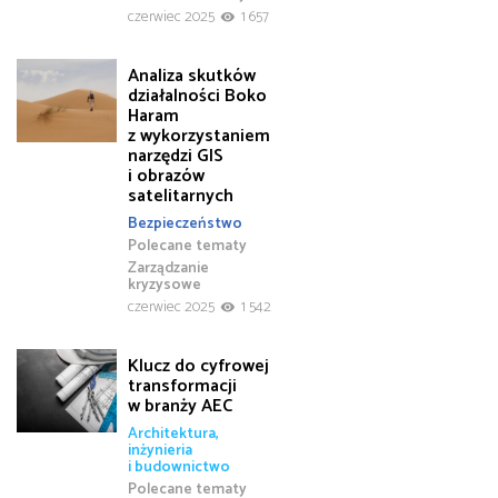
czerwiec 2025
1 657
Analiza skutków
działalności Boko
Haram
z wykorzystaniem
narzędzi GIS
i obrazów
satelitarnych
Bezpieczeństwo
Polecane tematy
Zarządzanie
kryzysowe
czerwiec 2025
1 542
Klucz do cyfrowej
transformacji
w branży AEC
Architektura,
inżynieria
i budownictwo
Polecane tematy