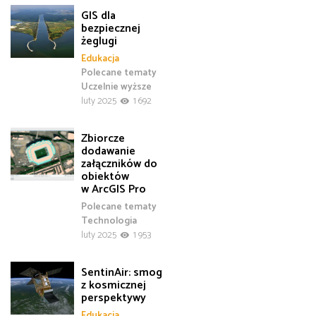
GIS dla
bezpiecznej
żeglugi
Edukacja
Polecane tematy
Uczelnie wyższe
luty 2025
1 692
Zbiorcze
dodawanie
załączników do
obiektów
w ArcGIS Pro
Polecane tematy
Technologia
luty 2025
1 953
SentinAir: smog
z kosmicznej
perspektywy
Edukacja