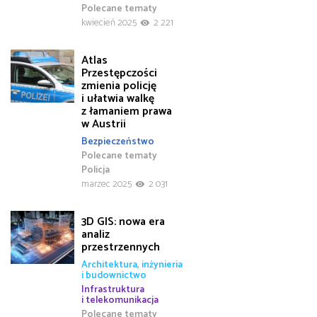
Polecane tematy
kwiecień 2025
2 221
Atlas
Przestępczości
zmienia policję
i ułatwia walkę
z łamaniem prawa
w Austrii
Bezpieczeństwo
Polecane tematy
Policja
marzec 2025
2 031
3D GIS: nowa era
analiz
przestrzennych
Architektura, inżynieria
i budownictwo
Infrastruktura
i telekomunikacja
Polecane tematy