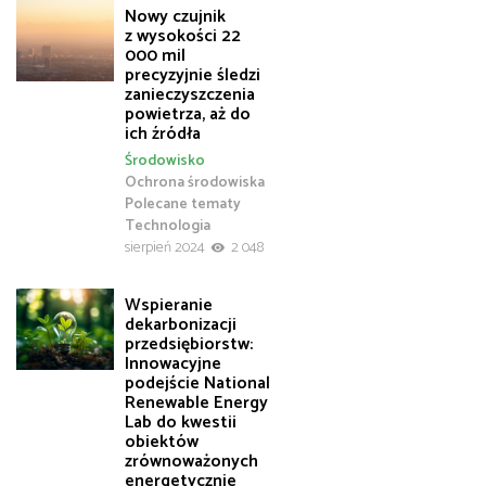
Nowy czujnik
z wysokości 22
000 mil
precyzyjnie śledzi
zanieczyszczenia
powietrza, aż do
ich źródła
Środowisko
Ochrona środowiska
Polecane tematy
Technologia
sierpień 2024
2 048
Wspieranie
dekarbonizacji
przedsiębiorstw:
Innowacyjne
podejście National
Renewable Energy
Lab do kwestii
obiektów
zrównoważonych
energetycznie