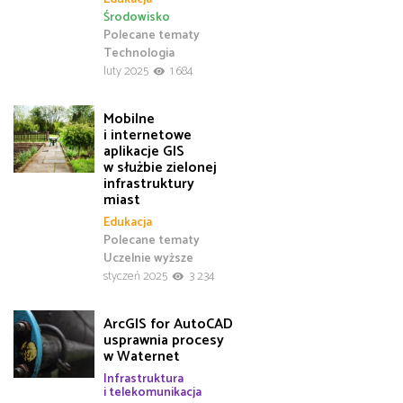
Środowisko
Polecane tematy
Technologia
luty 2025
1 684
Mobilne
i internetowe
aplikacje GIS
w służbie zielonej
infrastruktury
miast
Edukacja
Polecane tematy
Uczelnie wyższe
styczeń 2025
3 234
ArcGIS for AutoCAD
usprawnia procesy
w Waternet
Infrastruktura
i telekomunikacja