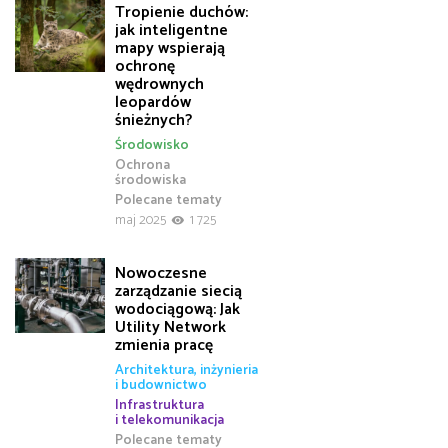
Tropienie duchów:
jak inteligentne
mapy wspierają
ochronę
wędrownych
leopardów
śnieżnych?
Środowisko
Ochrona
środowiska
Polecane tematy
maj 2025
1 725
Nowoczesne
zarządzanie siecią
wodociągową: Jak
Utility Network
zmienia pracę
Architektura, inżynieria
i budownictwo
Infrastruktura
i telekomunikacja
Polecane tematy