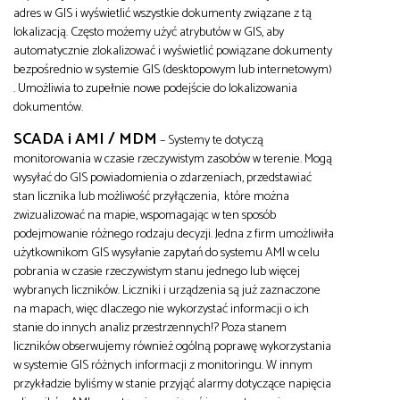
adres w GIS i wyświetlić wszystkie dokumenty związane z tą
lokalizacją. Często możemy użyć atrybutów w GIS, aby
automatycznie zlokalizować i wyświetlić powiązane dokumenty
bezpośrednio w systemie GIS (desktopowym lub internetowym)
. Umożliwia to zupełnie nowe podejście do lokalizowania
dokumentów.
SCADA i AMI / MDM
– Systemy te dotyczą
monitorowania w czasie rzeczywistym zasobów w terenie. Mogą
wysyłać do GIS powiadomienia o zdarzeniach, przedstawiać
stan licznika lub możliwość przyłączenia, które można
zwizualizować na mapie, wspomagając w ten sposób
podejmowanie różnego rodzaju decyzji. Jedna z firm umożliwiła
użytkownikom GIS wysyłanie zapytań do systemu AMI w celu
pobrania w czasie rzeczywistym stanu jednego lub więcej
wybranych liczników. Liczniki i urządzenia są już zaznaczone
na mapach, więc dlaczego nie wykorzystać informacji o ich
stanie do innych analiz przestrzennych!? Poza stanem
liczników obserwujemy również ogólną poprawę wykorzystania
w systemie GIS różnych informacji z monitoringu. W innym
przykładzie byliśmy w stanie przyjąć alarmy dotyczące napięcia