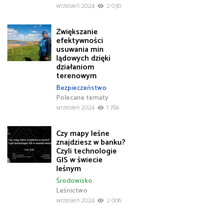
wrzesień 2024
2 030
Zwiększanie
efektywności
usuwania min
lądowych dzięki
działaniom
terenowym
Bezpieczeństwo
Polecane tematy
wrzesień 2024
1 784
Czy mapy leśne
znajdziesz w banku?
Czyli technologie
GIS w świecie
leśnym
Środowisko
Leśnictwo
wrzesień 2024
2 006