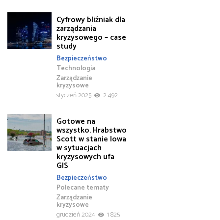
Cyfrowy bliźniak dla
zarządzania
kryzysowego – case
study
Bezpieczeństwo
Technologia
Zarządzanie
kryzysowe
styczeń 2025
2 492
Gotowe na
wszystko. Hrabstwo
Scott w stanie Iowa
w sytuacjach
kryzysowych ufa
GIS
Bezpieczeństwo
Polecane tematy
Zarządzanie
kryzysowe
grudzień 2024
1 825