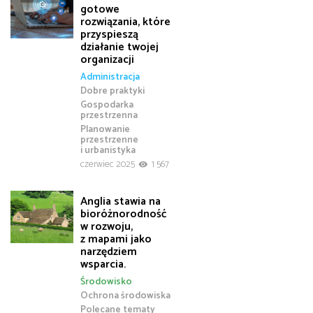
gotowe
rozwiązania, które
przyspieszą
działanie twojej
organizacji
Administracja
Dobre praktyki
Gospodarka
przestrzenna
Planowanie
przestrzenne
i urbanistyka
czerwiec 2025
1 567
Anglia stawia na
bioróżnorodność
w rozwoju,
z mapami jako
narzędziem
wsparcia.
Środowisko
Ochrona środowiska
Polecane tematy