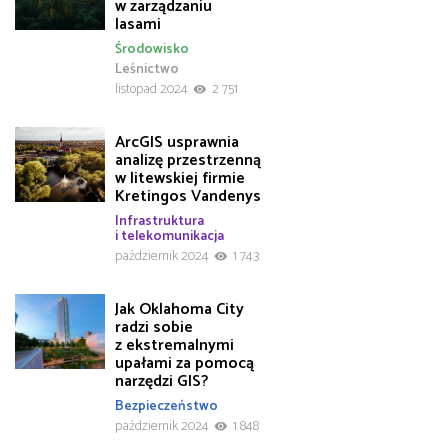
w zarządzaniu
lasami
Środowisko
Leśnictwo
listopad 2024
2 751
ArcGIS usprawnia
analizę przestrzenną
w litewskiej firmie
Kretingos Vandenys
Infrastruktura
i telekomunikacja
październik 2024
1 743
Jak Oklahoma City
radzi sobie
z ekstremalnymi
upałami za pomocą
narzędzi GIS?
Bezpieczeństwo
październik 2024
1 848