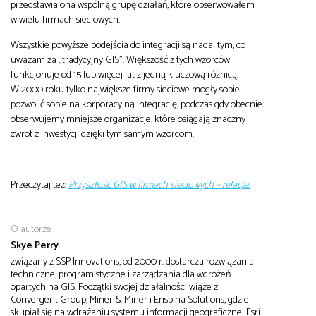
przedstawia ona wspólną grupę działań, które obserwowałem
w wielu firmach sieciowych.
Wszystkie powyższe podejścia do integracji są nadal tym, co
uważam za „tradycyjny GIS”. Większość z tych wzorców
funkcjonuje od 15 lub więcej lat z jedną kluczową różnicą.
W 2000 roku tylko największe firmy sieciowe mogły sobie
pozwolić sobie na korporacyjną integrację, podczas gdy obecnie
obserwujemy mniejsze organizacje, które osiągają znaczny
zwrot z inwestycji dzięki tym samym wzorcom.
Przeczytaj też:
Przyszłość GIS w firmach sieciowych – relacje.
O autorze
Skye Perry
związany z SSP Innovations, od 2000 r. dostarcza rozwiązania
techniczne, programistyczne i zarządzania dla wdrożeń
opartych na GIS. Początki swojej działalności wiąże z
Convergent Group, Miner & Miner i Enspiria Solutions, gdzie
skupiał się na wdrażaniu systemu informacji geograficznej Esri