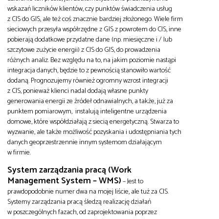
wskazań liczników klientów, czy punktów świadczenia usług
z CIS do GIS, ale też coś znacznie bardziej złożonego. Wiele firm
sieciowych przesyła współrzędne z GIS z powrotem do CIS, inne
pobierają dodatkowe przydatne dane (np. miesięczne i / lub
szczytowe zużycie energii) z CIS do GIS, do prowadzenia
różnych analiz. Bez względu na to, na jakim poziomie nastąpi
integracja danych, będzie to z pewnością stanowiło wartość
dodaną. Prognozujemy również ogromny wzrost integracji
z CIS, ponieważ klienci nadal dodają własne punkty
generowania energii ze źródeł odnawialnych, a także, już za
punktem pomiarowym, instalują inteligentne urządzenia
domowe, które współdziałają z siecią energetyczną. Stwarza to
wyzwanie, ale także możliwość pozyskania i udostępniania tych
danych geoprzestrzennie innym systemom działającym
w firmie.
System zarządzania pracą (Work
Management System – WMS)
– Jest to
prawdopodobnie numer dwa na mojej liście, ale tuż za CIS.
Systemy zarządzania pracą śledzą realizację działań
w poszczególnych fazach, od zaprojektowania poprzez