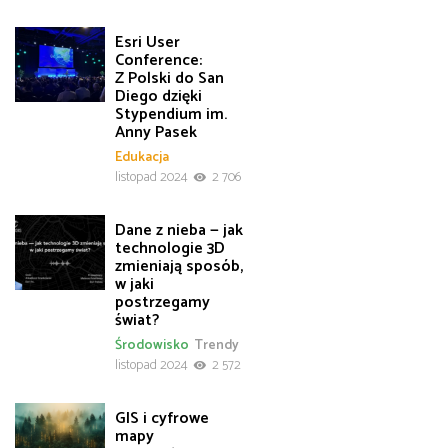
Esri User
Conference:
Z Polski do San
Diego dzięki
Stypendium im.
Anny Pasek
Edukacja
listopad 2024
2 706
Dane z nieba — jak
technologie 3D
zmieniają sposób,
w jaki
postrzegamy
świat?
Środowisko
Trendy
listopad 2024
2 572
GIS i cyfrowe
mapy