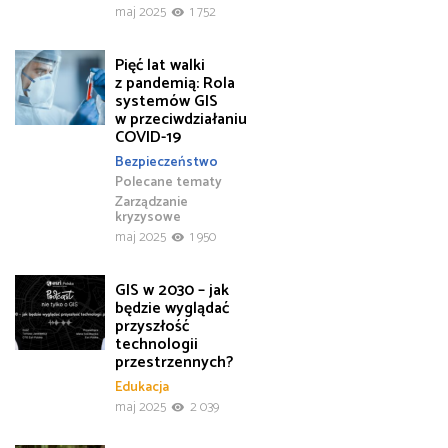
maj 2025
1 752
Pięć lat walki
z pandemią: Rola
systemów GIS
w przeciwdziałaniu
COVID-19
Bezpieczeństwo
Polecane tematy
Zarządzanie
kryzysowe
maj 2025
1 950
GIS w 2030 – jak
będzie wyglądać
przyszłość
technologii
przestrzennych?
Edukacja
maj 2025
2 039