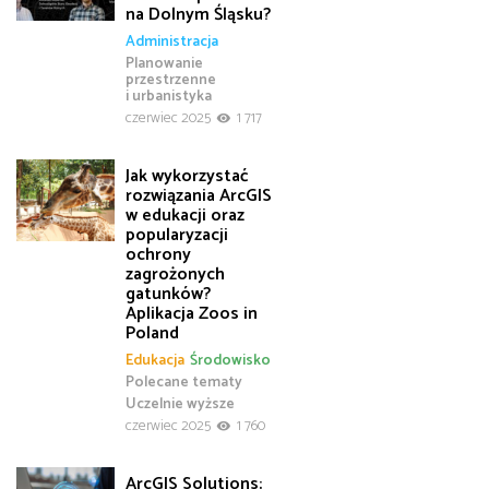
na Dolnym Śląsku?
Administracja
Planowanie
przestrzenne
i urbanistyka
czerwiec 2025
1 717
Jak wykorzystać
rozwiązania ArcGIS
w edukacji oraz
popularyzacji
ochrony
zagrożonych
gatunków?
Aplikacja Zoos in
Poland
Edukacja
Środowisko
Polecane tematy
Uczelnie wyższe
czerwiec 2025
1 760
ArcGIS Solutions: