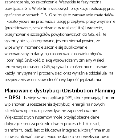
zatwierdzenie, po zakończenie. Wszystkie te fazy można
powiązać z GIS. Wiele firm sieciowych projektuje realizację prac
graficzne w ramach GIS. Obejmuje to zamawianie materiałów
i kosztorysowanie prac, wizualizację przepływu pracy w systemie
(projektowanie, zatwierdzanie, w realizacji itp.) i wreszcie,
przejmowanie szczegółów powykonawczych do GIS. Jeśli te
systemy nie są zintegrowane, jestem niemal pewien, że
w pewnym momencie zacznie się duplikowanie
wprowadzanych danych, co doprowadzi do wielu błędów
i pominięć. Szybkość, z jaką wprowadzamy zmiany w sieci
terenowej do naszego GIS, wpływa bezpośrednio na prawie
każdy inny system i proces w sieci oraz wyraźnie oddziałuje na
bezpieczeństwo, niezawodność i wydajność jej działania.
Planowanie dystrybucji (Distribution Planning
– DPS)
– Istnieje szereg aplikacji DPS, które pomagają firmom
w planowaniu rozszerzenia dystrybucji energii na nowych
klientów w oparciu o przewidywane zapotrzebowanie.
Większość z tych systemów może przyjąć obecne dane
dotyczące sieci za pośrednictwem procesu ETL (extract,
transform, load). Jest to kluczowa integracja, którą firma musi
zagwarantować, aby wiarygodne dane o sieci wyeksportować