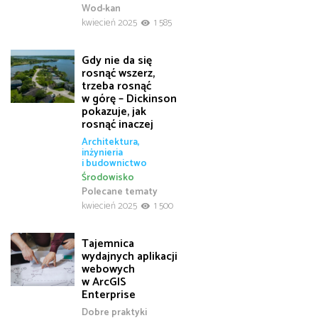
Wod-kan
kwiecień 2025
1 585
Gdy nie da się
rosnąć wszerz,
trzeba rosnąć
w górę – Dickinson
pokazuje, jak
rosnąć inaczej
Architektura,
inżynieria
i budownictwo
Środowisko
Polecane tematy
kwiecień 2025
1 500
Tajemnica
wydajnych aplikacji
webowych
w ArcGIS
Enterprise
Dobre praktyki