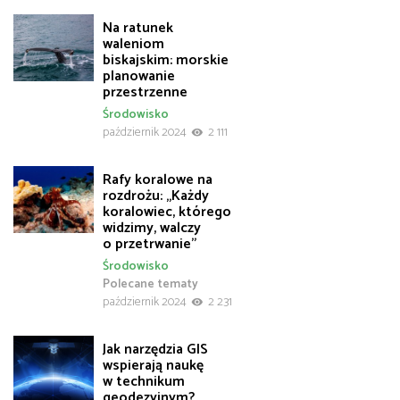
Na ratunek
waleniom
biskajskim: morskie
planowanie
przestrzenne
Środowisko
październik 2024
2 111
Rafy koralowe na
rozdrożu: „Każdy
koralowiec, którego
widzimy, walczy
o przetrwanie”
Środowisko
Polecane tematy
październik 2024
2 231
Jak narzędzia GIS
wspierają naukę
w technikum
geodezyjnym?