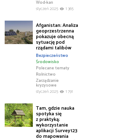
Wod-kan
styczeń 2025
1 365
Afganistan: Analiza
geoprzestrzenna
pokazuje obecną
sytuację pod
rządami talibów
Bezpieczeństwo
Środowisko
Polecane tematy
Rolnictwo
Zarządzanie
kryzysowe
styczeń 2025
1 791
Tam, gdzie nauka
spotyka się
z praktyką:
wykorzystanie
aplikacji Survey123
do mapowania