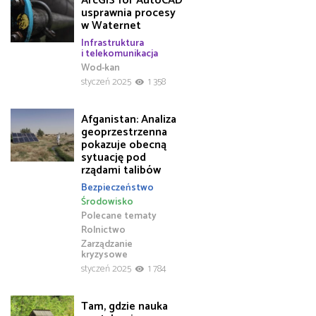
ArcGIS for AutoCAD
usprawnia procesy
w Waternet
Infrastruktura
i telekomunikacja
Wod-kan
styczeń 2025
1 358
Afganistan: Analiza
geoprzestrzenna
pokazuje obecną
sytuację pod
rządami talibów
Bezpieczeństwo
Środowisko
Polecane tematy
Rolnictwo
Zarządzanie
kryzysowe
styczeń 2025
1 784
Tam, gdzie nauka