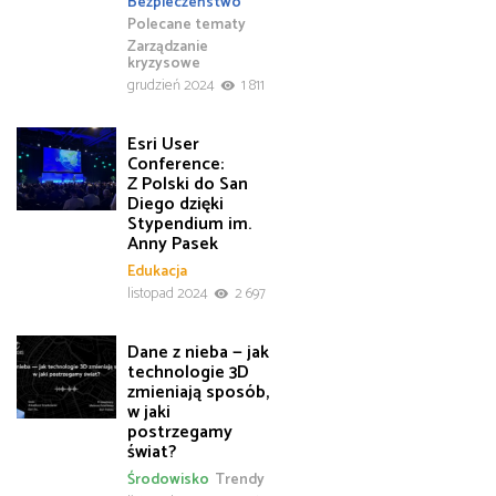
Bezpieczeństwo
Polecane tematy
Zarządzanie
kryzysowe
grudzień 2024
1 811
Esri User
Conference:
Z Polski do San
Diego dzięki
Stypendium im.
Anny Pasek
Edukacja
listopad 2024
2 697
Dane z nieba — jak
technologie 3D
zmieniają sposób,
w jaki
postrzegamy
świat?
Środowisko
Trendy