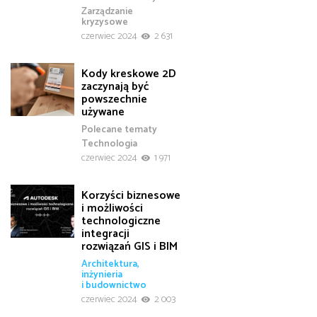
Zarządzanie
kryzysowe
czerwiec 2024
2 631
Kody kreskowe 2D
zaczynają być
powszechnie
używane
Polecane tematy
Technologia
czerwiec 2024
1 971
Korzyści biznesowe
i możliwości
technologiczne
integracji
rozwiązań GIS i BIM
Architektura,
inżynieria
i budownictwo
czerwiec 2024
2 003