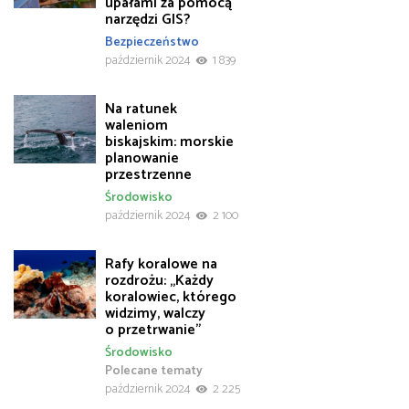
upałami za pomocą
narzędzi GIS?
Bezpieczeństwo
październik 2024
1 839
Na ratunek
waleniom
biskajskim: morskie
planowanie
przestrzenne
Środowisko
październik 2024
2 100
Rafy koralowe na
rozdrożu: „Każdy
koralowiec, którego
widzimy, walczy
o przetrwanie”
Środowisko
Polecane tematy
październik 2024
2 225