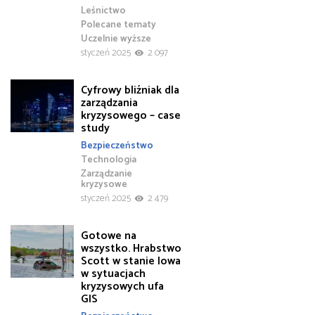
Leśnictwo
Polecane tematy
Uczelnie wyższe
styczeń 2025
2 097
Cyfrowy bliźniak dla
zarządzania
kryzysowego – case
study
Bezpieczeństwo
Technologia
Zarządzanie
kryzysowe
styczeń 2025
2 479
Gotowe na
wszystko. Hrabstwo
Scott w stanie Iowa
w sytuacjach
kryzysowych ufa
GIS