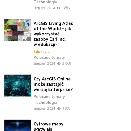
Technologia
sierpień 2024
1 885
ArcGIS Living Atlas
of the World – jak
wykorzystać
zasoby Esri Inc.
w edukacji?
Edukacja
Polecane tematy
sierpień 2024
2 065
Czy ArcGIS Online
może zastąpić
wersję Enterprise?
Polecane tematy
Technologia
sierpień 2024
3 868
Cyfrowe mapy
ułatwiają