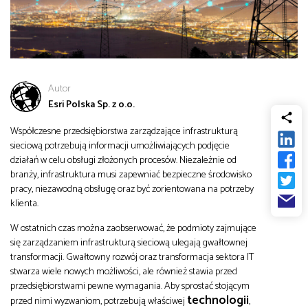
od
Biznes
do
Infrastruktura i telekomunikacja
Autor
Turystyka i rekreacja
Esri Polska Sp. z o.o.
Współczesne przedsiębiorstwa zarządzające infrastrukturą
sieciową potrzebują informacji umożliwiających podjęcie
Architektura, inżynieria i budownictwo
działań w celu obsługi złożonych procesów. Niezależnie od
branży, infrastruktura musi zapewniać bezpieczne środowisko
pracy, niezawodną obsługę oraz być zorientowana na potrzeby
klienta.
W ostatnich czas można zaobserwować, że podmioty zajmujące
się zarządzaniem infrastrukturą sieciową ulegają gwałtownej
transformacji. Gwałtowny rozwój oraz transformacja sektora IT
stwarza wiele nowych możliwości, ale również stawia przed
przedsiębiorstwami pewne wymagania. Aby sprostać stojącym
technologii
przed nimi wyzwaniom, potrzebują właściwej
,