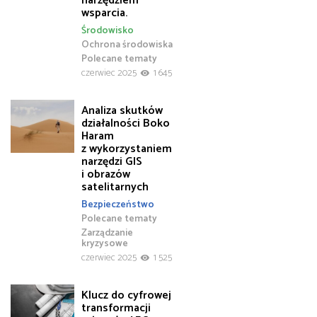
narzędziem
wsparcia.
Środowisko
Ochrona środowiska
Polecane tematy
czerwiec 2025
1 645
Analiza skutków
działalności Boko
Haram
z wykorzystaniem
narzędzi GIS
i obrazów
satelitarnych
Bezpieczeństwo
Polecane tematy
Zarządzanie
kryzysowe
czerwiec 2025
1 525
Klucz do cyfrowej
transformacji