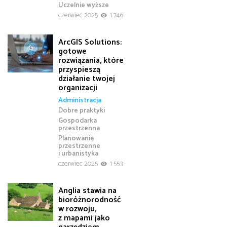
Uczelnie wyższe
czerwiec 2025
1 746
ArcGIS Solutions:
gotowe
rozwiązania, które
przyspieszą
działanie twojej
organizacji
Administracja
Dobre praktyki
Gospodarka
przestrzenna
Planowanie
przestrzenne
i urbanistyka
czerwiec 2025
1 553
Anglia stawia na
bioróżnorodność
w rozwoju,
z mapami jako