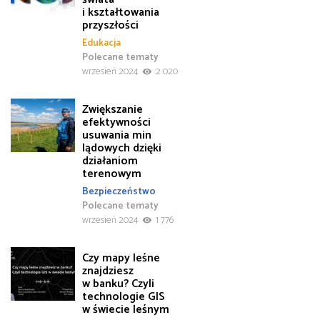
i kształtowania
przyszłości
Edukacja
Polecane tematy
wrzesień 2024
2 020
Zwiększanie
efektywności
usuwania min
lądowych dzięki
działaniom
terenowym
Bezpieczeństwo
Polecane tematy
wrzesień 2024
1 776
Czy mapy leśne
znajdziesz
w banku? Czyli
technologie GIS
w świecie leśnym