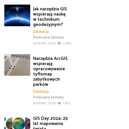
Jak narzędzia GIS
wspierają naukę
w technikum
geodezyjnym?
Edukacja
Polecane tematy
wrzesień 2024
2 464
Narzędzia ArcGIS
wspierają
opracowywanie
tyflomap
zabytkowych
parków
Edukacja
Polecane tematy
wrzesień 2024
1 847
GIS Day 2024: 25
lat mapowania
świata