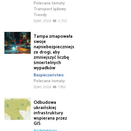
Polecane tematy
Transport lądowy
Trendy
lipiec 2024
2 702
Tampa zmapowała
swoje
najniebezpieczniejs
ze drogi, aby
zmniejszyć liczbę
śmiertelnych
wypadków
Bezpieczeństwo
Polecane tematy
lipiec 2024
1 862
Odbudowa
ukraińskiej
infrastruktury
wspierana przez
GIS
Architektura,