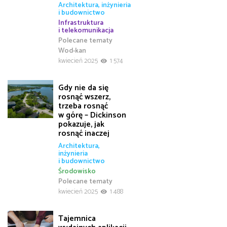
Architektura, inżynieria
i budownictwo
Infrastruktura
i telekomunikacja
Polecane tematy
Wod-kan
kwiecień 2025
1 574
Gdy nie da się
rosnąć wszerz,
trzeba rosnąć
w górę – Dickinson
pokazuje, jak
rosnąć inaczej
Architektura,
inżynieria
i budownictwo
Środowisko
Polecane tematy
kwiecień 2025
1 488
Tajemnica