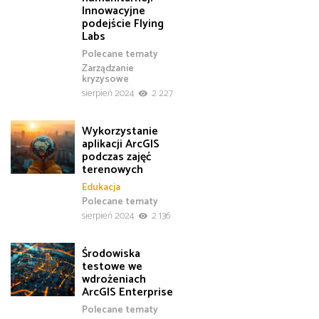
Innowacyjne
podejście Flying
Labs
Polecane tematy
Zarządzanie
kryzysowe
sierpień 2024
2 227
Wykorzystanie
aplikacji ArcGIS
podczas zajęć
terenowych
Edukacja
Polecane tematy
sierpień 2024
2 136
Środowiska
testowe we
wdrożeniach
ArcGIS Enterprise
Polecane tematy