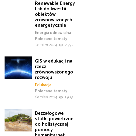
Renewable Energy
Lab do kwestii
obiektów
zrównoważonych
energetycznie
Energia odnawialna
Polecane tematy
sierpień 2024
2 792
GIS w edukacji na
rzecz
zrównoważonego
rozwoju
Edukacja
Polecane tematy
sierpień 2024
1 903
Bezzałogowe
statki powietrzne
do holistycznej
pomocy
humanitarnej: