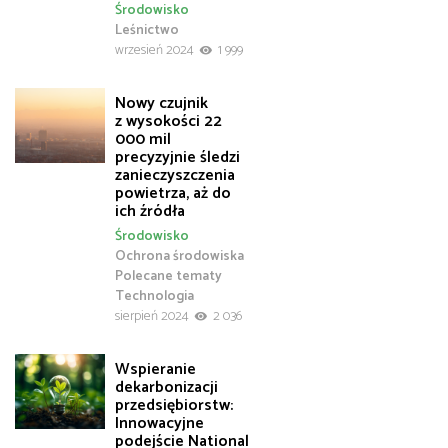
Środowisko
Leśnictwo
wrzesień 2024
1 999
Nowy czujnik
z wysokości 22
000 mil
precyzyjnie śledzi
zanieczyszczenia
powietrza, aż do
ich źródła
Środowisko
Ochrona środowiska
Polecane tematy
Technologia
sierpień 2024
2 036
Wspieranie
dekarbonizacji
przedsiębiorstw:
Innowacyjne
podejście National