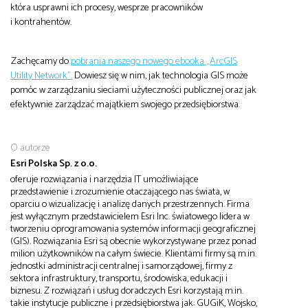
która usprawni ich procesy, wesprze pracowników
i kontrahentów.
Zachęcamy do
pobrania naszego nowego ebooka „ArcGIS
Utility Network”.
Dowiesz się w nim, jak technologia GIS może
pomóc w zarządzaniu sieciami użyteczności publicznej oraz jak
efektywnie zarządzać majątkiem swojego przedsiębiorstwa.
O autorze
Esri Polska Sp. z o.o.
oferuje rozwiązania i narzędzia IT umożliwiające
przedstawienie i zrozumienie otaczającego nas świata, w
oparciu o wizualizację i analizę danych przestrzennych. Firma
jest wyłącznym przedstawicielem Esri Inc. światowego lidera w
tworzeniu oprogramowania systemów informacji geograficznej
(GIS). Rozwiązania Esri są obecnie wykorzystywane przez ponad
milion użytkowników na całym świecie. Klientami firmy są m.in.
jednostki administracji centralnej i samorządowej, firmy z
sektora infrastruktury, transportu, środowiska, edukacji i
biznesu. Z rozwiązań i usług doradczych Esri korzystają m.in.
takie instytucje publiczne i przedsiębiorstwa jak: GUGiK, Wojsko,