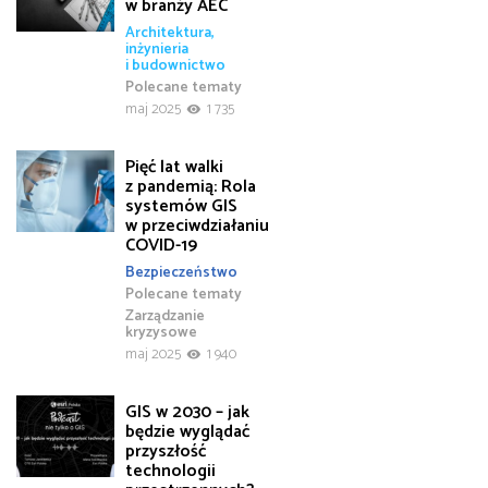
w branży AEC
Architektura,
inżynieria
i budownictwo
Polecane tematy
maj 2025
1 735
Pięć lat walki
z pandemią: Rola
systemów GIS
w przeciwdziałaniu
COVID-19
Bezpieczeństwo
Polecane tematy
Zarządzanie
kryzysowe
maj 2025
1 940
GIS w 2030 – jak
będzie wyglądać
przyszłość
technologii