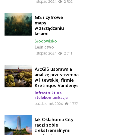
listopad 2024
2 562
GIS i cyfrowe
mapy
w zarządzaniu
lasami
Środowisko
Leśnictwo
listopad 2024
2 741
ArcGIS usprawnia
analizę przestrzenną
w litewskiej firmie
Kretingos Vandenys
Infrastruktura
i telekomunikacja
październik 2024
1 737
Jak Oklahoma City
radzi sobie
z ekstremalnymi