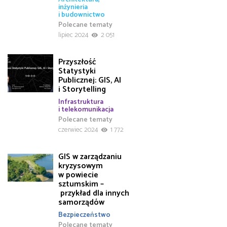
inżynieria
i budownictwo
Polecane tematy
lipiec 2024
2 051
Przyszłość
Statystyki
Publicznej: GIS, AI
i Storytelling
Infrastruktura
i telekomunikacja
Polecane tematy
czerwiec 2024
1 772
GIS w zarządzaniu
kryzysowym
w powiecie
sztumskim –
przykład dla innych
samorządów
Bezpieczeństwo
Polecane tematy