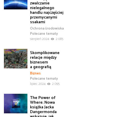
zwalczanie
nielegalnego
handlu najczęściej
przemycanymi
ssakami
Ochrona środowiska
Polecane tematy
sierpień 2024
2 085
Skomplikowane
relacje między
biznesem
a geografią
Biznes
Polecane tematy
lipiec 2024
2 095
The Power of
Where: Nowa
książka Jacka
Dangermonda
wskazuje, jak