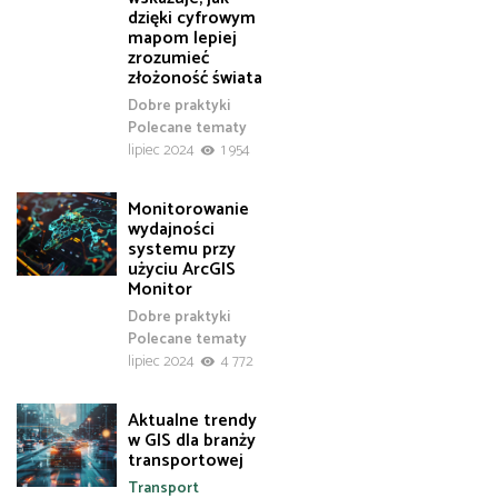
dzięki cyfrowym
mapom lepiej
zrozumieć
złożoność świata
Dobre praktyki
Polecane tematy
lipiec 2024
1 954
Monitorowanie
wydajności
systemu przy
użyciu ArcGIS
Monitor
Dobre praktyki
Polecane tematy
lipiec 2024
4 772
Aktualne trendy
w GIS dla branży
transportowej
Transport