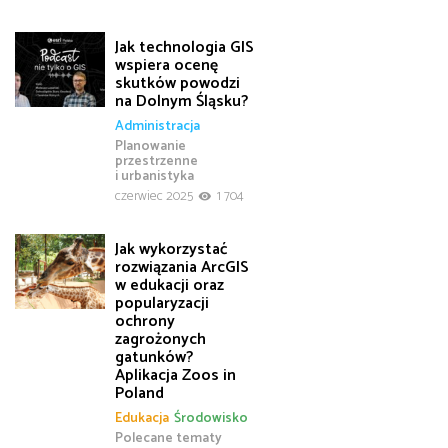
Jak technologia GIS
wspiera ocenę
skutków powodzi
na Dolnym Śląsku?
Administracja
Planowanie
przestrzenne
i urbanistyka
czerwiec 2025
1 704
Jak wykorzystać
rozwiązania ArcGIS
w edukacji oraz
popularyzacji
ochrony
zagrożonych
gatunków?
Aplikacja Zoos in
Poland
Edukacja
Środowisko
Polecane tematy