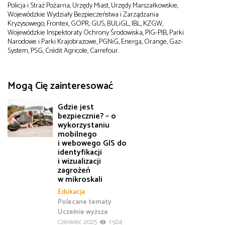
Policja i Straż Pożarna, Urzędy Miast, Urzędy Marszałkowskie,
Wojewódzkie Wydziały Bezpieczeństwa i Zarządzania
Kryzysowego, Frontex, GOPR, GUS, BULiGL, IBL, KZGW,
Wojewódzkie Inspektoraty Ochrony Środowiska, PIG-PIB, Parki
Narodowe i Parki Krajobrazowe, PGNiG, Energa, Orange, Gaz-
System, PSG, Crédit Agricole, Carrefour.
Mogą Cię zainteresować
Gdzie jest
bezpiecznie? – o
wykorzystaniu
mobilnego
i webowego GIS do
identyfikacji
i wizualizacji
zagrożeń
w mikroskali
Edukacja
Polecane tematy
Uczelnie wyższe
czerwiec 2025
1 924