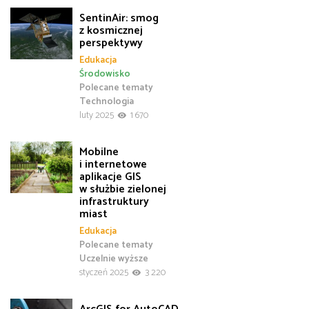
SentinAir: smog
z kosmicznej
perspektywy
Edukacja
Środowisko
Polecane tematy
Technologia
luty 2025
1 670
Mobilne
i internetowe
aplikacje GIS
w służbie zielonej
infrastruktury
miast
Edukacja
Polecane tematy
Uczelnie wyższe
styczeń 2025
3 220