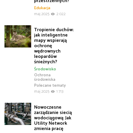
przestrzennych?
Edukacja
maj 2025
2 022
Tropienie duchów:
jak inteligentne
mapy wspierają
ochronę
wędrownych
leopardów
śnieżnych?
Środowisko
Ochrona
środowiska
Polecane tematy
maj 2025
1 713
Nowoczesne
zarządzanie siecią
wodociągową: Jak
Utility Network
zmienia pracę