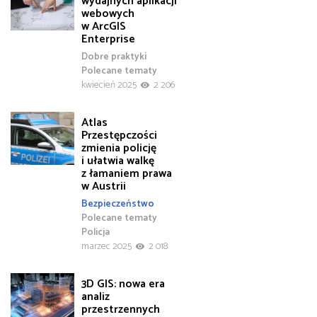
wydajnych aplikacji
webowych
w ArcGIS
Enterprise
Dobre praktyki
Polecane tematy
kwiecień 2025
2 206
Atlas
Przestępczości
zmienia policję
i ułatwia walkę
z łamaniem prawa
w Austrii
Bezpieczeństwo
Polecane tematy
Policja
marzec 2025
2 018
3D GIS: nowa era
analiz
przestrzennych