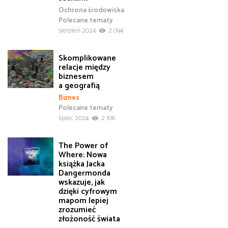
Ochrona środowiska
Polecane tematy
sierpień 2024
2 094
Skomplikowane
relacje między
biznesem
a geografią
Biznes
Polecane tematy
lipiec 2024
2 106
The Power of
Where: Nowa
książka Jacka
Dangermonda
wskazuje, jak
dzięki cyfrowym
mapom lepiej
zrozumieć
złożoność świata