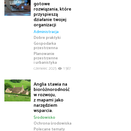
gotowe
rozwiązania, które
przyspieszą
działanie twojej
organizacji
Administracja
Dobre praktyki
Gospodarka
przestrzenna
Planowanie
przestrzenne
i urbanistyka
czerwiec 2025
1 567
Anglia stawia na
bioróżnorodność
w rozwoju,
z mapami jako
narzędziem
wsparcia.
Środowisko
Ochrona środowiska
Polecane tematy