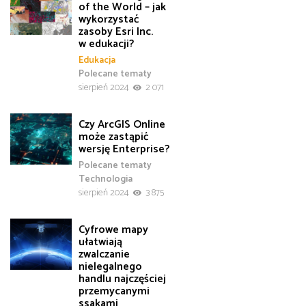
of the World – jak
wykorzystać
zasoby Esri Inc.
w edukacji?
Edukacja
Polecane tematy
sierpień 2024
2 071
Czy ArcGIS Online
może zastąpić
wersję Enterprise?
Polecane tematy
Technologia
sierpień 2024
3 875
Cyfrowe mapy
ułatwiają
zwalczanie
nielegalnego
handlu najczęściej
przemycanymi
ssakami