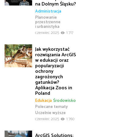
na Dolnym Śląsku?
Administracja
Planowanie
przestrzenne
i urbanistyka
czerwiec 2025
1 717
Jak wykorzystać
rozwiązania ArcGIS
w edukacji oraz
popularyzacji
ochrony
zagrożonych
gatunków?
Aplikacja Zoos in
Poland
Edukacja
Środowisko
Polecane tematy
Uczelnie wyższe
czerwiec 2025
1 760
ArcGIS Solutions: