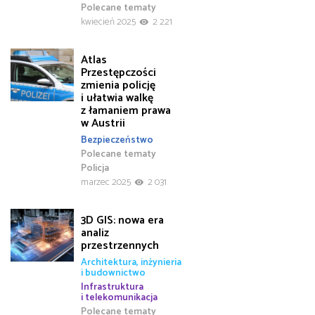
Polecane tematy
kwiecień 2025
2 221
Atlas
Przestępczości
zmienia policję
i ułatwia walkę
z łamaniem prawa
w Austrii
Bezpieczeństwo
Polecane tematy
Policja
marzec 2025
2 031
3D GIS: nowa era
analiz
przestrzennych
Architektura, inżynieria
i budownictwo
Infrastruktura
i telekomunikacja
Polecane tematy