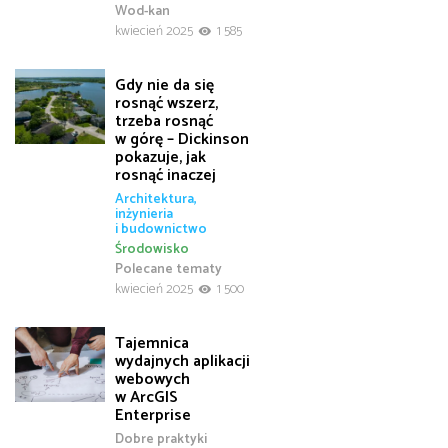
Wod-kan
kwiecień 2025
1 585
Gdy nie da się
rosnąć wszerz,
trzeba rosnąć
w górę – Dickinson
pokazuje, jak
rosnąć inaczej
Architektura,
inżynieria
i budownictwo
Środowisko
Polecane tematy
kwiecień 2025
1 500
Tajemnica
wydajnych aplikacji
webowych
w ArcGIS
Enterprise
Dobre praktyki