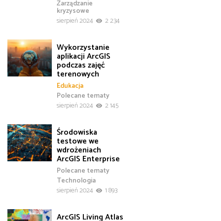
Zarządzanie
kryzysowe
sierpień 2024
2 234
Wykorzystanie
aplikacji ArcGIS
podczas zajęć
terenowych
Edukacja
Polecane tematy
sierpień 2024
2 145
Środowiska
testowe we
wdrożeniach
ArcGIS Enterprise
Polecane tematy
Technologia
sierpień 2024
1 893
ArcGIS Living Atlas