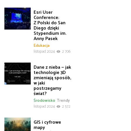
Esri User
Conference:
Z Polski do San
Diego dzięki
Stypendium im.
Anny Pasek
Edukacja
listopad 2024
2 706
Dane z nieba — jak
technologie 3D
zmieniają sposób,
w jaki
postrzegamy
świat?
Środowisko
Trendy
listopad 2024
2 572
GIS i cyfrowe
mapy