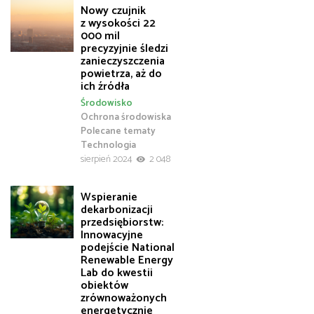
Nowy czujnik
z wysokości 22
000 mil
precyzyjnie śledzi
zanieczyszczenia
powietrza, aż do
ich źródła
Środowisko
Ochrona środowiska
Polecane tematy
Technologia
sierpień 2024
2 048
Wspieranie
dekarbonizacji
przedsiębiorstw:
Innowacyjne
podejście National
Renewable Energy
Lab do kwestii
obiektów
zrównoważonych
energetycznie