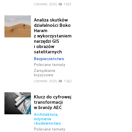
czerwiec 2025
1 657
Analiza skutków
działalności Boko
Haram
z wykorzystaniem
narzędzi GIS
i obrazów
satelitarnych
Bezpieczeństwo
Polecane tematy
Zarządzanie
kryzysowe
czerwiec 2025
1 542
Klucz do cyfrowej
transformacji
w branży AEC
Architektura,
inżynieria
i budownictwo
Polecane tematy