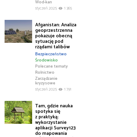
Wod-kan
styczeń 2025
1 365
Afganistan: Analiza
geoprzestrzenna
pokazuje obecną
sytuację pod
rządami talibów
Bezpieczeństwo
Środowisko
Polecane tematy
Rolnictwo
Zarządzanie
kryzysowe
styczeń 2025
1 791
Tam, gdzie nauka
spotyka się
z praktyką:
wykorzystanie
aplikacji Survey123
do mapowania