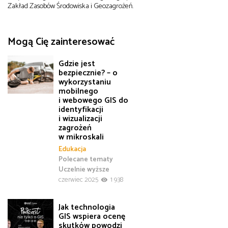
Zakład Zasobów Środowiska i Geozagrożeń.
Mogą Cię zainteresować
Gdzie jest
bezpiecznie? – o
wykorzystaniu
mobilnego
i webowego GIS do
identyfikacji
i wizualizacji
zagrożeń
w mikroskali
Edukacja
Polecane tematy
Uczelnie wyższe
czerwiec 2025
1 938
Jak technologia
GIS wspiera ocenę
skutków powodzi