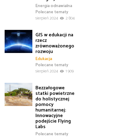
Energia odnawialna
Polecane tematy
sierpień 2024
2 804
GIS w edukacji na
rzecz
zrównoważonego
rozwoju
Edukacja
Polecane tematy
sierpień 2024
1 909
Bezzałogowe
statki powietrzne
do holistycznej
pomocy
humanitarnej:
Innowacyjne
podejście Flying
Labs
Polecane tematy