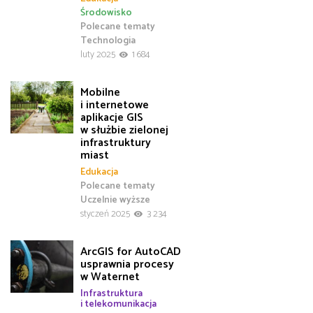
Środowisko
Polecane tematy
Technologia
luty 2025
1 684
Mobilne
i internetowe
aplikacje GIS
w służbie zielonej
infrastruktury
miast
Edukacja
Polecane tematy
Uczelnie wyższe
styczeń 2025
3 234
ArcGIS for AutoCAD
usprawnia procesy
w Waternet
Infrastruktura
i telekomunikacja