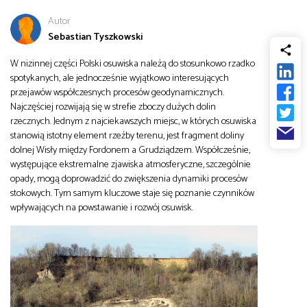
od
Biznes
Autor
Sebastian Tyszkowski
do
Infrastruktura i telekomunikacja
W nizinnej części Polski osuwiska należą do stosunkowo rzadko
spotykanych, ale jednocześnie wyjątkowo interesujących
przejawów współczesnych procesów geodynamicznych.
Turystyka i rekreacja
Najczęściej rozwijają się w strefie zboczy dużych dolin
rzecznych. Jednym z najciekawszych miejsc, w których osuwiska
stanowią istotny element rzeźby terenu, jest fragment doliny
Architektura, inżynieria i budownictwo
dolnej Wisły między Fordonem a Grudziądzem. Współcześnie,
występujące ekstremalne zjawiska atmosferyczne, szczególnie
opady, mogą doprowadzić do zwiększenia dynamiki procesów
stokowych. Tym samym kluczowe staje się poznanie czynników
wpływających na powstawanie i rozwój osuwisk.