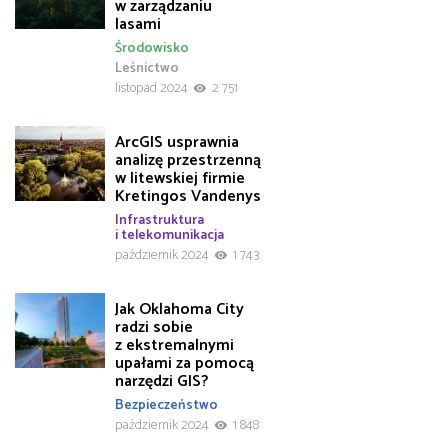
w zarządzaniu
lasami
Środowisko
Leśnictwo
listopad 2024
2 751
ArcGIS usprawnia
analizę przestrzenną
w litewskiej firmie
Kretingos Vandenys
Infrastruktura
i telekomunikacja
październik 2024
1 743
Jak Oklahoma City
radzi sobie
z ekstremalnymi
upałami za pomocą
narzędzi GIS?
Bezpieczeństwo
październik 2024
1 848