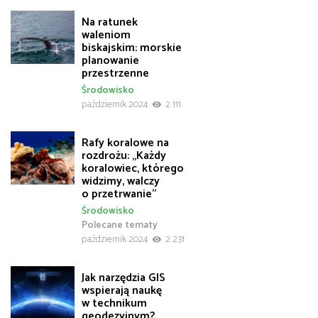
Na ratunek
waleniom
biskajskim: morskie
planowanie
przestrzenne
Środowisko
październik 2024
2 111
Rafy koralowe na
rozdrożu: „Każdy
koralowiec, którego
widzimy, walczy
o przetrwanie”
Środowisko
Polecane tematy
październik 2024
2 231
Jak narzędzia GIS
wspierają naukę
w technikum
geodezyjnym?