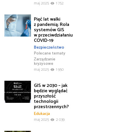
maj 2025
1 752
Pięć lat walki
z pandemią: Rola
systemów GIS
w przeciwdziałaniu
COVID-19
Bezpieczeństwo
Polecane tematy
Zarządzanie
kryzysowe
maj 2025
1 950
GIS w 2030 – jak
będzie wyglądać
przyszłość
technologii
przestrzennych?
Edukacja
maj 2025
2 039