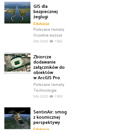
GIS dla
bezpiecznej
żeglugi
Edukacja
Polecane tematy
Uczelnie wyższe
luty 2025
1 692
Zbiorcze
dodawanie
załączników do
obiektów
w ArcGIS Pro
Polecane tematy
Technologia
luty 2025
1 953
SentinAir: smog
z kosmicznej
perspektywy
Edukacja