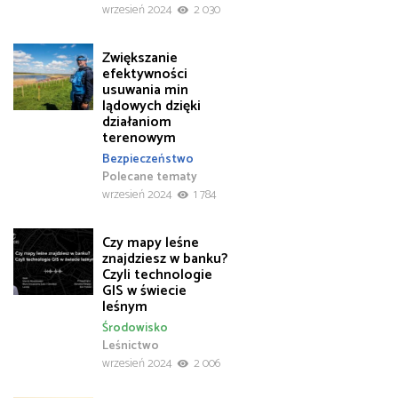
wrzesień 2024
2 030
Zwiększanie
efektywności
usuwania min
lądowych dzięki
działaniom
terenowym
Bezpieczeństwo
Polecane tematy
wrzesień 2024
1 784
Czy mapy leśne
znajdziesz w banku?
Czyli technologie
GIS w świecie
leśnym
Środowisko
Leśnictwo
wrzesień 2024
2 006