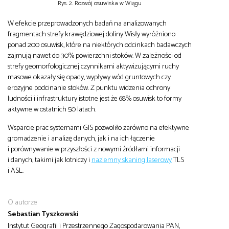
Rys. 2. Rozwój osuwiska w Wiągu
W efekcie przeprowadzonych badań na analizowanych
fragmentach strefy krawędziowej doliny Wisły wyróżniono
ponad 200 osuwisk, które na niektórych odcinkach badawczych
zajmują nawet do 30% powierzchni stoków. W zależności od
strefy geomorfologicznej czynnikami aktywizującymi ruchy
masowe okazały się opady, wypływy wód gruntowych czy
erozyjne podcinanie stoków. Z punktu widzenia ochrony
ludności i infrastruktury istotne jest że 68% osuwisk to formy
aktywne w ostatnich 50 latach.
Wsparcie prac systemami GIS pozwoliło zarówno na efektywne
gromadzenie i analizę danych, jak i na ich łączenie
i porównywanie w przyszłości z nowymi źródłami informacji
i danych, takimi jak lotniczy i
naziemny skaning laserowy
TLS
i ASL.
O autorze
Sebastian Tyszkowski
Instytut Geografii i Przestrzennego Zagospodarowania PAN,