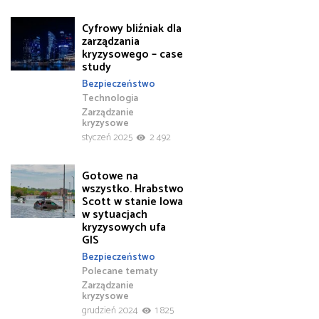
Cyfrowy bliźniak dla
zarządzania
kryzysowego – case
study
Bezpieczeństwo
Technologia
Zarządzanie
kryzysowe
styczeń 2025
2 492
Gotowe na
wszystko. Hrabstwo
Scott w stanie Iowa
w sytuacjach
kryzysowych ufa
GIS
Bezpieczeństwo
Polecane tematy
Zarządzanie
kryzysowe
grudzień 2024
1 825