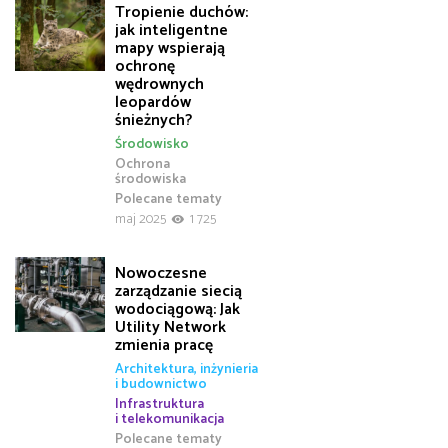
Tropienie duchów:
jak inteligentne
mapy wspierają
ochronę
wędrownych
leopardów
śnieżnych?
Środowisko
Ochrona
środowiska
Polecane tematy
maj 2025
1 725
Nowoczesne
zarządzanie siecią
wodociągową: Jak
Utility Network
zmienia pracę
Architektura, inżynieria
i budownictwo
Infrastruktura
i telekomunikacja
Polecane tematy