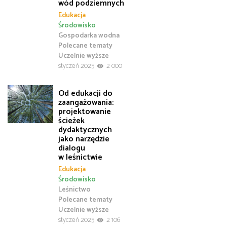
wód podziemnych
Edukacja
Środowisko
Gospodarka wodna
Polecane tematy
Uczelnie wyższe
styczeń 2025
2 000
Od edukacji do
zaangażowania:
projektowanie
ścieżek
dydaktycznych
jako narzędzie
dialogu
w leśnictwie
Edukacja
Środowisko
Leśnictwo
Polecane tematy
Uczelnie wyższe
styczeń 2025
2 106