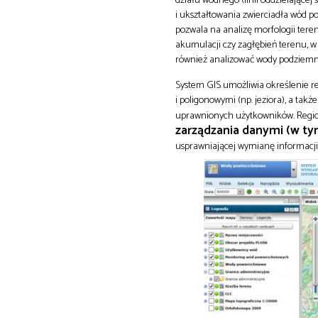
i ukształtowania zwierciadła wód
pozwala na analizę morfologii tere
akumulacji czy zagłębień terenu, w
również analizować wody podziemn
System GIS umożliwia określenie re
i poligonowymi (np. jeziora), a ta
uprawnionych użytkowników. Region
zarządzania danymi (w 
usprawniającej wymianę informacji 