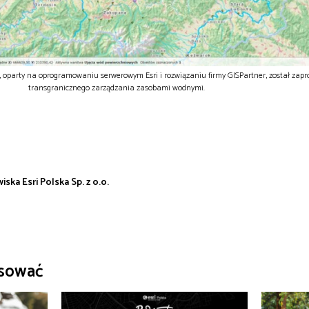
, oparty na oprogramowaniu serwerowym Esri i rozwiązaniu firmy GISPartner, został zap
transgranicznego zarządzania zasobami wodnymi.
ska Esri Polska Sp. z o.o.
esować