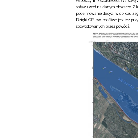
współczynnik szorstkości. Warstwę 
spływu wód na danym obszarze. Z 
podejmowanie decyzji w obliczu za
Dzięki GIS-owi możliwe jest też pr
spowodowanych przez powódź.