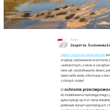
Autor
Zespół ds. Środowiska Esr
System informacji geograficznej
jes
znajduje zastosowanie w ochronie
i podziemnych, a także w zarządza
takie jak: ukształtowanie zlewni, p
zwierciadła wody, informacje o sta
z różnych źródeł.
ochronie przeciwpowo
W
do modelowania hydrologicznego, j
wykorzystuje się m.in. dane telede
podstawie danych pochodzących z l