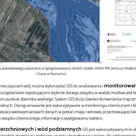
nia powodziowego wykonana w oprogramowaniu ArcGIS (źródło: IMGW PIB Centrum Model
i Suszy w Poznaniu).
monitorowani
nieczyszczeń wód, można wykorzystać GIS do analizowania i
 z urządzeniami rejestrującymi stężenie danego związku w wodzie możliwe jest 
ym punkcie zbiornika wodnego. System GIS służy również do tworzenia map zm
odnych. Oprogramowanie jest wykorzystywane w monitoringu chemicznym i b
lizacji wielowymiarowych danych w postaci mapy rastrowej, przechowującej taki
 związku chemicznego, informacje o występowaniu bakterii.
erzchniowych i wód podziemnych
GIS jest wykorzystywany m.in. 
j sąsiednie zlewnie) na podstawie analizy ukształtowania terenu dla wód powier