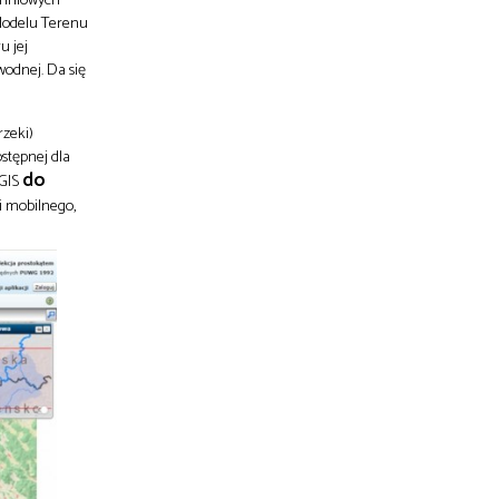
Modelu Terenu
u jej
wodnej. Da się
rzeki)
stępnej dla
do
 GIS
i mobilnego,