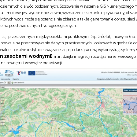
 podziemnych dla wód podziemnych. Stosowanie w systemie GIS Numerycznego 
nu – możliwe jest wydzielenie zlewni, wyznaczenie kierunku spływu wody, obszar
 których woda może się potencjalnie zbierać, a także generowanie obrazu sieci 
e na podstawie danych hydrogeologicznych.
lacji przestrzennych między obiektami punktowymi (np. źródła), liniowymi (np. 
kże pozwala na przechowywanie danych przestrzennych i opisowych w geobazie do
alne i lokalne instytucje związane z gospodarką wodną wykorzystują systemy
tym zasobami wodnymi)
m.in. dzięki integracji rozwiązania serwerowego 
na zewnętrz i wewnątrz organizacji.