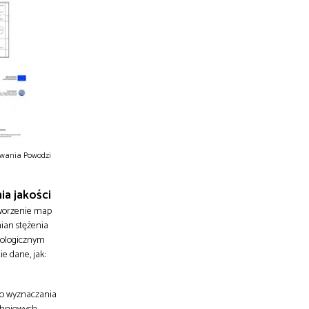
owania Powodzi
a jakości
tworzenie map
ian stężenia
iologicznym
e dane, jak:
do wyznaczania
zchniowych