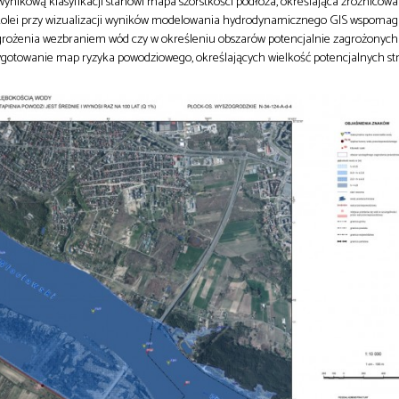
wynikową klasyfikacji stanowi mapa szorstkości podłoża, określająca zróżnicow
kolei przy wizualizacji wyników modelowania hydrodynamicznego GIS wspomag
grożenia wezbraniem wód czy w określeniu obszarów potencjalnie zagrożonyc
zygotowanie map ryzyka powodziowego, określających wielkość potencjalnych st