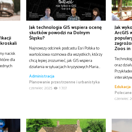
o
Jak technologia GIS wspiera ocenę
Jak wyko
skutków powodzi na Dolnym
ArcGIS w
ikacji
Śląsku?
popular
ikroskali
zagrożo
Najnowszy odcinek podcastu Esri Polska to
Zoos in
ny nacisk
wartościowa rozmowa dla wszystkich, którzy
Technolog
 które dla
chcą lepiej zrozumieć, jak GIS wspiera
oraz dział
 jednych
działania w sytuacjach kryzysowych.Maria…
Przykłade
Administracja
interaktyw
Planowanie przestrzenne i urbanistyka
Edukacja
czerwiec 2025
1 707
Polecane
czerwiec 