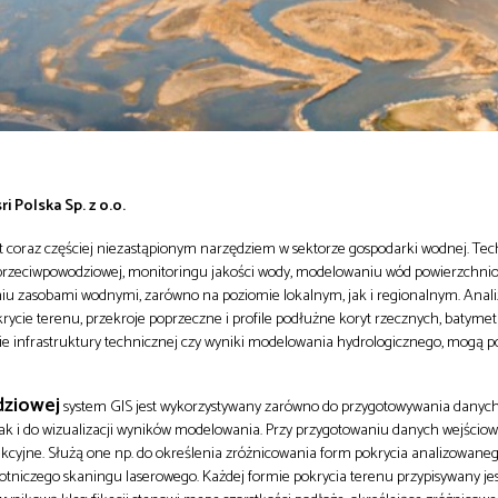
i Polska Sp. z o.o.
t coraz częściej niezastąpionym narzędziem w sektorze gospodarki wodnej. Tec
 przeciwpowodziowej, monitoringu jakości wody, modelowaniu wód powierzchni
niu zasobami wodnymi, zarówno na poziomie lokalnym, jak i regionalnym. Anal
okrycie terenu, przekroje poprzeczne i profile podłużne koryt rzecznych, batymet
nie infrastruktury technicznej czy wyniki modelowania hydrologicznego, mogą 
dziowej
system GIS jest wykorzystywany zarówno do przygotowywania danyc
ak i do wizualizacji wyników modelowania. Przy przygotowaniu danych wejścio
tekcyjne. Służą one np. do określenia zróżnicowania form pokrycia analizowane
otniczego skaningu laserowego. Każdej formie pokrycia terenu przypisywany je