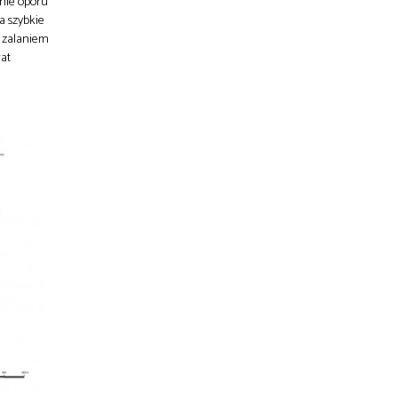
anie oporu
a szybkie
h zalaniem
rat