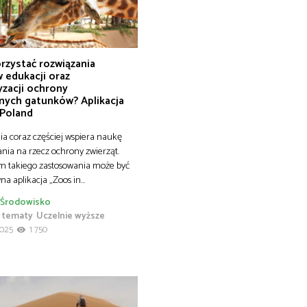
rzystać rozwiązania
 edukacji oraz
yzacji ochrony
nych gatunków? Aplikacja
 Poland
ia coraz częściej wspiera naukę
ania na rzecz ochrony zwierząt.
m takiego zastosowania może być
na aplikacja „Zoos in…
Środowisko
 tematy
Uczelnie wyższe
2025
1 750