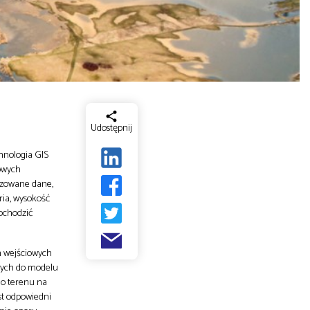
Udostępnij
hnologia GIS
owych
izowane dane,
ria, wysokość
pochodzić
h wejściowych
wych do modelu
go terenu na
st odpowiedni