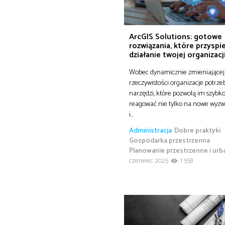
ArcGIS Solutions: gotowe
rozwiązania, które przyspi
działanie twojej organizacj
Wobec dynamicznie zmieniającej 
rzeczywistości organizacje potrze
narzędzi, które pozwolą im szybk
reagować nie tylko na nowe wyzwa
i…
Administracja
Dobre praktyki
Gospodarka przestrzenna
Planowanie przestrzenne i urb
czerwiec 2025
1 558