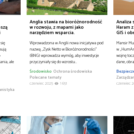
Anglia stawia na bioróżnorodność
Analiza
eszą
w rozwoju, z mapami jako
Haram z
i
narzędziem wsparcia.
GIS i ob
się
Wprowadzona w Anglii nowa inicjatywa pod
Mansir Mu
bują
nazwą „Zysk Netto w Bioróżnorodności”
w „HumAng
o
(BNG) wprowadza wymóg, aby inwestycje
wojnę tocz
nia, ale
przyczyniały się do wzrostu…
dane, obra
Środowisko
Ochrona środowiska
Bezpiecz
Polecane tematy
Zarządza
czerwiec 2025
1 651
czerwiec 
anistyka