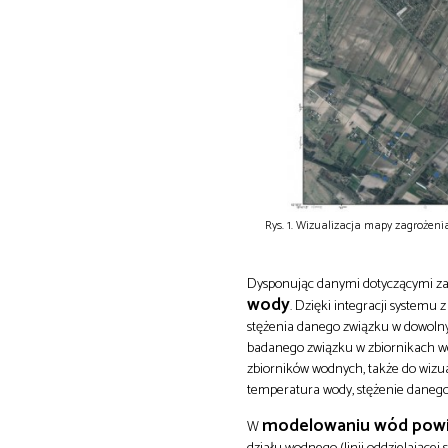
Rys. 1. Wizualizacja mapy zagroże
Dysponując danymi dotyczącymi za
wody
. Dzięki integracji systemu
stężenia danego związku w dowoln
badanego związku w zbiornikach w
zbiorników wodnych, także do wizua
temperatura wody, stężenie danego
modelowaniu wód powi
W
działu wodnego (linii oddzielające