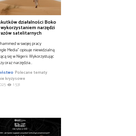
 skutków działalności Boko
 wykorzystaniem narzędzi
razów satelitarnych
hammed w swojej pracy
le Media” opisuje niewidzialną
ącą się w Nigerii. Wykorzystując
zy oraz narzędzia…
eństwo
Polecane tematy
nie kryzysowe
2025
1 531