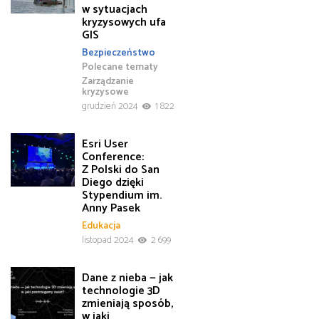
w sytuacjach
kryzysowych ufa
GIS
Bezpieczeństwo
Polecane tematy
Zarządzanie
kryzysowe
grudzień 2024
1 822
Esri User
Conference:
Z Polski do San
Diego dzięki
Stypendium im.
Anny Pasek
Edukacja
listopad 2024
2 699
Dane z nieba — jak
technologie 3D
zmieniają sposób,
w jaki