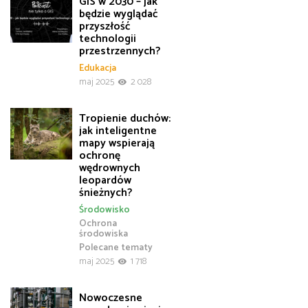
GIS w 2030 – jak
będzie wyglądać
przyszłość
technologii
przestrzennych?
Edukacja
maj 2025
2 028
Tropienie duchów:
jak inteligentne
mapy wspierają
ochronę
wędrownych
leopardów
śnieżnych?
Środowisko
Ochrona
środowiska
Polecane tematy
maj 2025
1 718
Nowoczesne