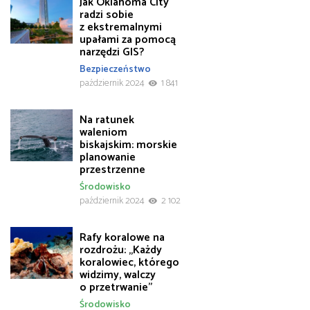
Jak Oklahoma City
radzi sobie
z ekstremalnymi
upałami za pomocą
narzędzi GIS?
Bezpieczeństwo
październik 2024
1 841
Na ratunek
waleniom
biskajskim: morskie
planowanie
przestrzenne
Środowisko
październik 2024
2 102
Rafy koralowe na
rozdrożu: „Każdy
koralowiec, którego
widzimy, walczy
o przetrwanie”
Środowisko