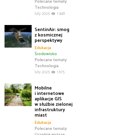
Polecane tematy
Technologia
luty 2025
1 948
SentinAir: smog
z kosmicznej
perspektywy
Edukacja
Środowisko
Polecane tematy
Technologia
luty 2025
1 675
Mobilne
i internetowe
aplikacje GIS
w służbie zielonej
infrastruktury
miast
Edukacja
Polecane tematy
Uczelnie wyższe