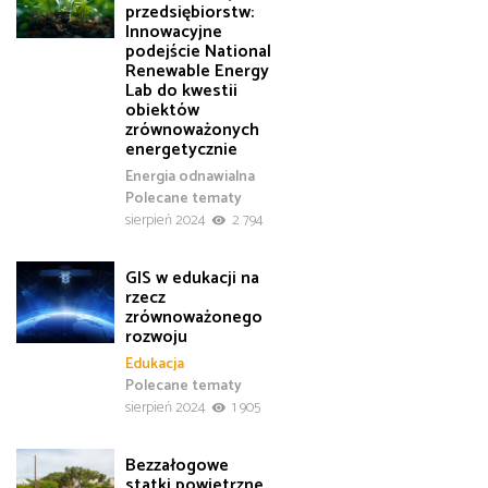
przedsiębiorstw:
Innowacyjne
podejście National
Renewable Energy
Lab do kwestii
obiektów
zrównoważonych
energetycznie
Energia odnawialna
Polecane tematy
sierpień 2024
2 794
GIS w edukacji na
rzecz
zrównoważonego
rozwoju
Edukacja
Polecane tematy
sierpień 2024
1 905
Bezzałogowe
statki powietrzne