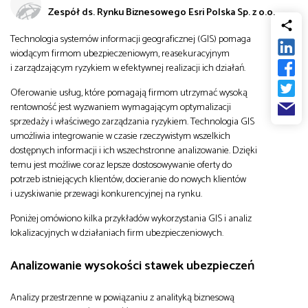
Zespół ds. Rynku Biznesowego Esri Polska Sp. z o.o.
od
Biznes
Technologia systemów informacji geograficznej (GIS) pomaga
do
wiodącym firmom ubezpieczeniowym, reasekuracyjnym
Infrastruktura i telekomunikacja
i zarządzającym ryzykiem w efektywnej realizacji ich działań.
Oferowanie usług, które pomagają firmom utrzymać wysoką
Turystyka i rekreacja
rentowność jest wyzwaniem wymagającym optymalizacji
sprzedaży i właściwego zarządzania ryzykiem. Technologia GIS
umożliwia integrowanie w czasie rzeczywistym wszelkich
Architektura, inżynieria i budownictwo
dostępnych informacji i ich wszechstronne analizowanie. Dzięki
temu jest możliwe coraz lepsze dostosowywanie oferty do
potrzeb istniejących klientów, docieranie do nowych klientów
i uzyskiwanie przewagi konkurencyjnej na rynku.
Poniżej omówiono kilka przykładów wykorzystania GIS i analiz
lokalizacyjnych w działaniach firm ubezpieczeniowych.
Analizowanie wysokości stawek ubezpieczeń
Analizy przestrzenne w powiązaniu z analityką biznesową