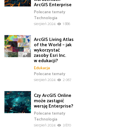
ArcGIS Enterprise
Polecane tematy
Technologia
sierpień 2024
1 886
ArcGIS Living Atlas
of the World – jak
wykorzystać
zasoby Esri Inc.
w edukacji?
Edukacja
Polecane tematy
sierpień 2024
2 067
Czy ArcGIS Online
może zastąpić
wersję Enterprise?
Polecane tematy
Technologia
sierpień 2024
3 870