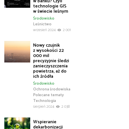
w banku? Czyli
technologie GIS
w świecie leśnym
Środowisko
Leśnictwo
wrzesień 2024
2 001
Nowy czujnik
z wysokości 22
000 mil
precyzyjnie śledzi
zanieczyszczenia
powietrza, aż do
ich źródła
Środowisko
Ochrona środowiska
Polecane tematy
Technologia
sierpień 2024
2 038
Wspieranie
dekarbonizacji