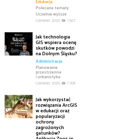
Edukacja
Polecane tematy
Uczelnie wyższe
czerwiec 2025
1 927
Jak technologia
GIS wspiera ocenę
skutków powodzi
na Dolnym Śląsku?
Administracja
Planowanie
przestrzenne
i urbanistyka
czerwiec 2025
1 706
Jak wykorzystać
rozwiązania ArcGIS
w edukacji oraz
popularyzacji
ochrony
zagrożonych
gatunków?
Aplikacja Zoos in