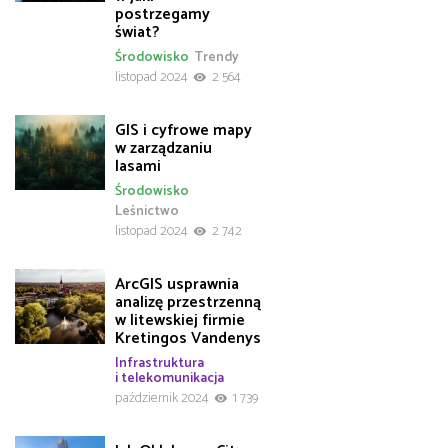
postrzegamy
świat?
Środowisko
Trendy
listopad 2024
2 564
GIS i cyfrowe mapy
w zarządzaniu
lasami
Środowisko
Leśnictwo
listopad 2024
2 742
ArcGIS usprawnia
analizę przestrzenną
w litewskiej firmie
Kretingos Vandenys
Infrastruktura
i telekomunikacja
październik 2024
1 739