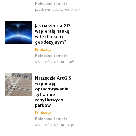
Polecane tematy
październik 2024
2 227
Jak narzędzia GIS
wspierają naukę
w technikum
geodezyjnym?
Edukacja
Polecane tematy
wrzesień 2024
2 465
Narzędzia ArcGIS
wspierają
opracowywanie
tyflomap
zabytkowych
parków
Edukacja
Polecane tematy
wrzesień 2024
1 848