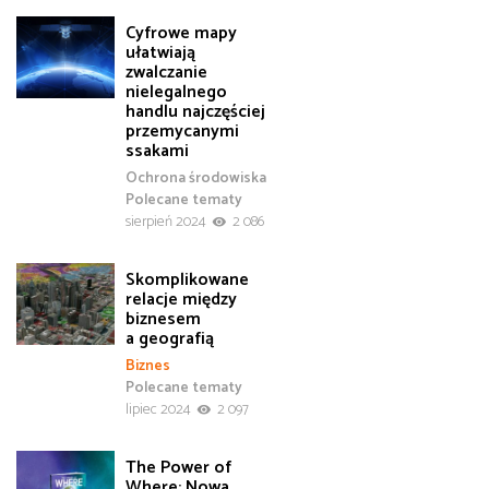
Cyfrowe mapy
ułatwiają
zwalczanie
nielegalnego
handlu najczęściej
przemycanymi
ssakami
Ochrona środowiska
Polecane tematy
sierpień 2024
2 086
Skomplikowane
relacje między
biznesem
a geografią
Biznes
Polecane tematy
lipiec 2024
2 097
The Power of
Where: Nowa