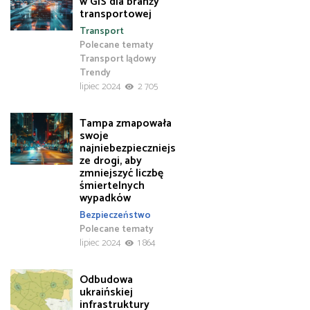
w GIS dla branży
transportowej
Transport
Polecane tematy
Transport lądowy
Trendy
lipiec 2024
2 705
Tampa zmapowała
swoje
najniebezpieczniejs
ze drogi, aby
zmniejszyć liczbę
śmiertelnych
wypadków
Bezpieczeństwo
Polecane tematy
lipiec 2024
1 864
Odbudowa
ukraińskiej
infrastruktury