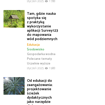
styczeń 2025
1 788
Tam, gdzie nauka
spotyka się
z praktyką:
wykorzystanie
aplikacji Survey123
do mapowania
wód podziemnych
Edukacja
Środowisko
Gospodarka wodna
Polecane tematy
Uczelnie wyższe
styczeń 2025
1 988
Od edukacji do
zaangażowania:
projektowanie
ścieżek
dydaktycznych
jako narzędzie