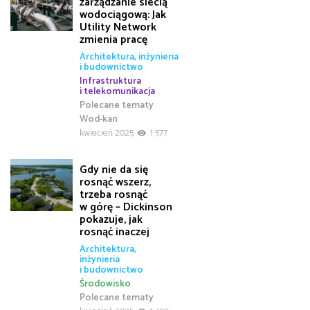
zarządzanie siecią
wodociągową: Jak
Utility Network
zmienia pracę
Architektura, inżynieria
i budownictwo
Infrastruktura
i telekomunikacja
Polecane tematy
Wod-kan
kwiecień 2025
1 577
Gdy nie da się
rosnąć wszerz,
trzeba rosnąć
w górę – Dickinson
pokazuje, jak
rosnąć inaczej
Architektura,
inżynieria
i budownictwo
Środowisko
Polecane tematy