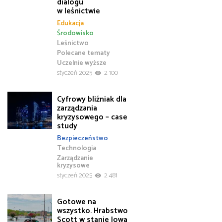
dialogu
w leśnictwie
Edukacja
Środowisko
Leśnictwo
Polecane tematy
Uczelnie wyższe
styczeń 2025
2 100
Cyfrowy bliźniak dla
zarządzania
kryzysowego – case
study
Bezpieczeństwo
Technologia
Zarządzanie
kryzysowe
styczeń 2025
2 481
Gotowe na
wszystko. Hrabstwo
Scott w stanie Iowa