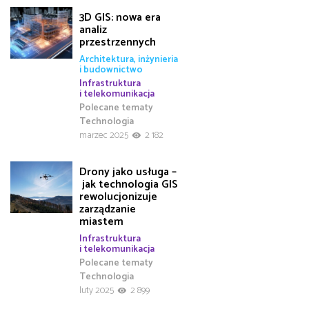
3D GIS: nowa era
analiz
przestrzennych
Architektura, inżynieria
i budownictwo
Infrastruktura
i telekomunikacja
Polecane tematy
Technologia
marzec 2025
2 182
Drony jako usługa –
jak technologia GIS
rewolucjonizuje
zarządzanie
miastem
Infrastruktura
i telekomunikacja
Polecane tematy
Technologia
luty 2025
2 899