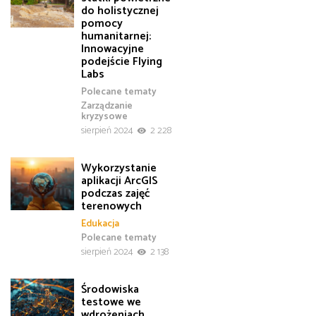
do holistycznej
pomocy
humanitarnej:
Innowacyjne
podejście Flying
Labs
Polecane tematy
Zarządzanie
kryzysowe
sierpień 2024
2 228
Wykorzystanie
aplikacji ArcGIS
podczas zajęć
terenowych
Edukacja
Polecane tematy
sierpień 2024
2 138
Środowiska
testowe we
wdrożeniach