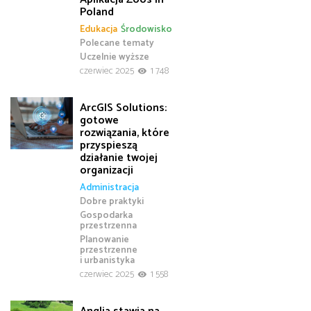
Poland
Edukacja
Środowisko
Polecane tematy
Uczelnie wyższe
czerwiec 2025
1 748
ArcGIS Solutions:
gotowe
rozwiązania, które
przyspieszą
działanie twojej
organizacji
Administracja
Dobre praktyki
Gospodarka
przestrzenna
Planowanie
przestrzenne
i urbanistyka
czerwiec 2025
1 558