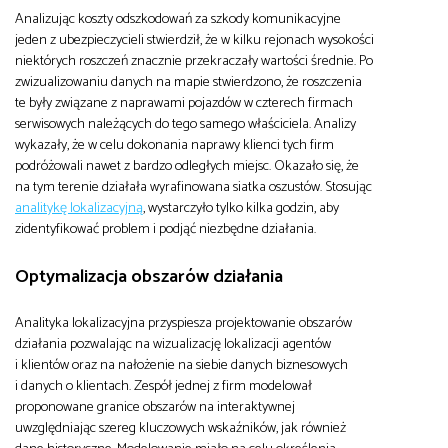
Analizując koszty odszkodowań za szkody komunikacyjne
jeden z ubezpieczycieli stwierdził, że w kilku rejonach wysokości
niektórych roszczeń znacznie przekraczały wartości średnie. Po
zwizualizowaniu danych na mapie stwierdzono, że roszczenia
te były związane z naprawami pojazdów w czterech firmach
serwisowych należących do tego samego właściciela. Analizy
wykazały, że w celu dokonania naprawy klienci tych firm
podróżowali nawet z bardzo odległych miejsc. Okazało się, że
na tym terenie działała wyrafinowana siatka oszustów. Stosując
analitykę lokalizacyjną
, wystarczyło tylko kilka godzin, aby
zidentyfikować problem i podjąć niezbędne działania.
Optymalizacja obszarów działania
Analityka lokalizacyjna przyspiesza projektowanie obszarów
działania pozwalając na wizualizację lokalizacji agentów
i klientów oraz na nałożenie na siebie danych biznesowych
i danych o klientach. Zespół jednej z firm modelował
proponowane granice obszarów na interaktywnej
uwzględniając szereg kluczowych wskaźników, jak również