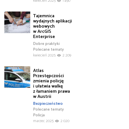
kwiecień 2025
1 490
Tajemnica
wydajnych aplikacji
webowych
w ArcGIS
Enterprise
Dobre praktyki
Polecane tematy
kwiecień 2025
2 209
Atlas
Przestępczości
zmienia policję
i ułatwia walkę
z łamaniem prawa
w Austrii
Bezpieczeństwo
Polecane tematy
Policja
marzec 2025
2 020