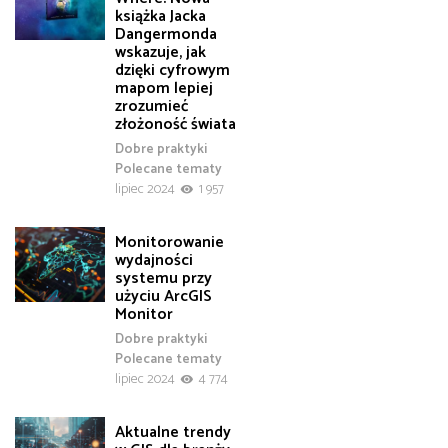
książka Jacka
Dangermonda
wskazuje, jak
dzięki cyfrowym
mapom lepiej
zrozumieć
złożoność świata
Dobre praktyki
Polecane tematy
lipiec 2024
1 957
Monitorowanie
wydajności
systemu przy
użyciu ArcGIS
Monitor
Dobre praktyki
Polecane tematy
lipiec 2024
4 774
Aktualne trendy