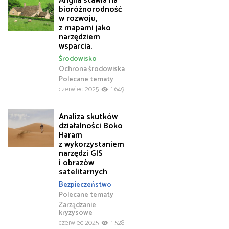
Anglia stawia na
bioróżnorodność
w rozwoju,
z mapami jako
narzędziem
wsparcia.
Środowisko
Ochrona środowiska
Polecane tematy
czerwiec 2025
1 649
Analiza skutków
działalności Boko
Haram
z wykorzystaniem
narzędzi GIS
i obrazów
satelitarnych
Bezpieczeństwo
Polecane tematy
Zarządzanie
kryzysowe
czerwiec 2025
1 528