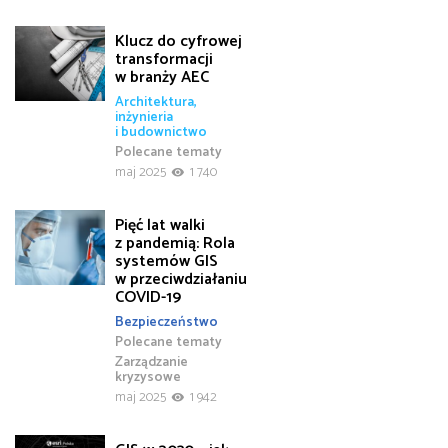
Klucz do cyfrowej
transformacji
w branży AEC
Architektura,
inżynieria
i budownictwo
Polecane tematy
maj 2025
1 740
Pięć lat walki
z pandemią: Rola
systemów GIS
w przeciwdziałaniu
COVID-19
Bezpieczeństwo
Polecane tematy
Zarządzanie
kryzysowe
maj 2025
1 942