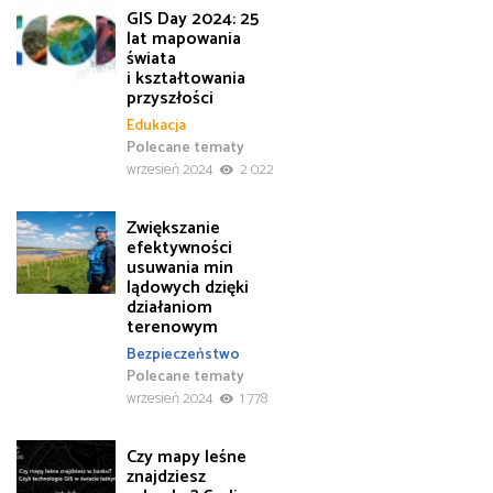
GIS Day 2024: 25
lat mapowania
świata
i kształtowania
przyszłości
Edukacja
Polecane tematy
wrzesień 2024
2 022
Zwiększanie
efektywności
usuwania min
lądowych dzięki
działaniom
terenowym
Bezpieczeństwo
Polecane tematy
wrzesień 2024
1 778
Czy mapy leśne
znajdziesz