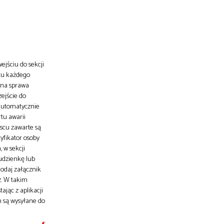
ejściu do sekcji
ńcu każdego
zona sprawa
ejście do
 automatycznie
tu awarii
jscu zawarte są
yfikator osoby
 w sekcji
tudzienkę lub
Dodaj załącznik
z. W takim
ając z aplikacji
m są wysyłane do