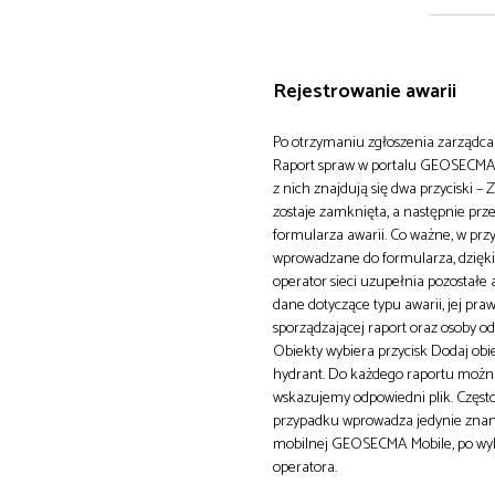
Rejestrowanie awarii
Po otrzymaniu zgłoszenia zarządca s
Raport spraw w portalu GEOSECMA o
z nich znajdują się dwa przyciski –
zostaje zamknięta, a następnie prz
formularza awarii. Co ważne, w prz
wprowadzane do formularza, dzięki
operator sieci uzupełnia pozostałe 
dane dotyczące typu awarii, jej p
sporządzającej raport oraz osoby od
Obiekty wybiera przycisk Dodaj obi
hydrant. Do każdego raportu można 
wskazujemy odpowiedni plik. Często
przypadku wprowadza jedynie znane d
mobilnej GEOSECMA Mobile, po wykon
operatora.