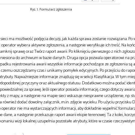
Rys. 1. Formularz zgłoszenia
ieci ma możliwość podjęcia decyzji, jak każda sprawa zostanie rozwiązana. Po w
perator wybiera aktywne zgłoszenia, a następnie weryfikuje ich treść. Na ko
 Zamknij sprawę oraz Twórz raport awarii. Po kliknięciu pierwszego z nich zgłos
eniesiona do archiwum w bazie danych. Druga opcja pozwala operatorowi na prz
ypadku rejestrowania awarii wszystkie informacje pochodzące ze zgłoszenia są
 czemu oszczędzamy czas i unikamy pomyłek edycyjnych. Po przejściu do rapor
atrybuty. Najważniejsze informacje znajdują się w sekcji Klasyfikacja. W tym mie
rawdopodobnej przyczyny oraz aktualnego statusu. Dodatkowo można podać ident
powiedzialnej za sprawę. Jeśli operator posiada informację, czego dotyczy awaria,
ekty z mapy, a następnie na mapie sieci wskazuje niesprawne urządzenie, np. s
również dodać dowolny załącznik, m.in. zdjęcie wycieku. Po użyciu przycisku 
 operator nie ma wystarczających informacji, aby dokładnie wypełnić formular
ane, a następnie przekazuje raport awarii ekipie terenowej. Ta z kolei, korzyst
aniu wizji lokalnej uzupełnia pozostałe atrybuty, które w czasie rzeczywisty