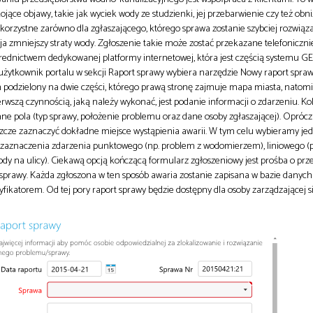
ące objawy, takie jak wyciek wody ze studzienki, jej przebarwienie czy też obni
korzystne zarówno dla zgłaszającego, którego sprawa zostanie szybciej rozwiązan
ja zmniejszy straty wody. Zgłoszenie takie może zostać przekazane telefoniczni
rednictwem dedykowanej platformy internetowej, która jest częścią systemu 
użytkownik portalu w sekcji Raport sprawy wybiera narzędzie Nowy raport sprawy
an podzielony na dwie części, którego prawą stronę zajmuje mapa miasta, natomi
erwszą czynnością, jaką należy wykonać, jest podanie informacji o zdarzeniu. K
 pola (typ sprawy, położenie problemu oraz dane osoby zgłaszającej). Opróc
zcze zaznaczyć dokładne miejsce wystąpienia awarii. W tym celu wybieramy jed
zaznaczenia zdarzenia punktowego (np. problem z wodomierzem), liniowego (
dy na ulicy). Ciekawą opcją kończącą formularz zgłoszeniowy jest prośba o prz
sprawy. Każda zgłoszona w ten sposób awaria zostanie zapisana w bazie danych
ikatorem. Od tej pory raport sprawy będzie dostępny dla osoby zarządzającej si