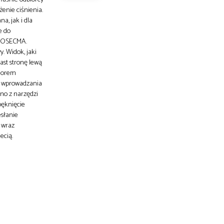
żenie ciśnienia.
a, jak i dla
e do
GEOSECMA.
. Widok, jaki
ast stronę lewą
olorem
z wprowadzania
no z narzędzi
pęknięcie
esłanie
 wraz
ecią.