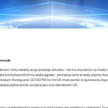
zymczak
lemem, który niestety wciąż pozostaje aktualny – nie ma znaczenia, czy chodzi 
 jest komfortowa dla firmy wodociągowej – począwszy od strat wody, poprzez kos
unkowym. Rozwiązanie GEOSECMA for ArcGIS może pomóc w opanowaniu tego
będącej jednocześnie zarządcą sieci oraz operatorem GIS.
 przedsiębiorstwa wodno-kanalizacyjnego jest współpraca z klientami. To w