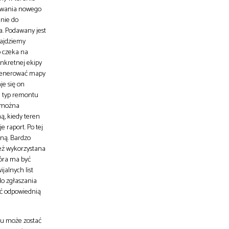
rowania nowego
enie do
a. Podawany jest
najdziemy
o czeka na
onkretnej ekipy
i generować mapy
je się on
i typ remontu
m można
ą, kiedy teren
 raport. Po tej
oną. Bardzo
eż wykorzystana
tóra ma być
jalnych list
do zgłaszania
ać odpowiednią
tu może zostać