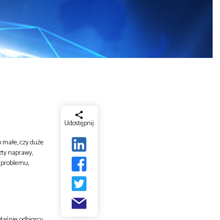
Udostępnij
o małe, czy duże
zty naprawy,
 problemu,
łaśnie odbiorcy