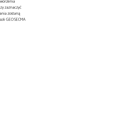
tworzenia
zy zaznaczyć
dania zostaną
konsoli GEOSECMA