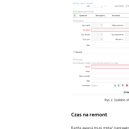
Rys. 2. Szablon 
Czas na remont
Każda awaria musi zostać naprawion