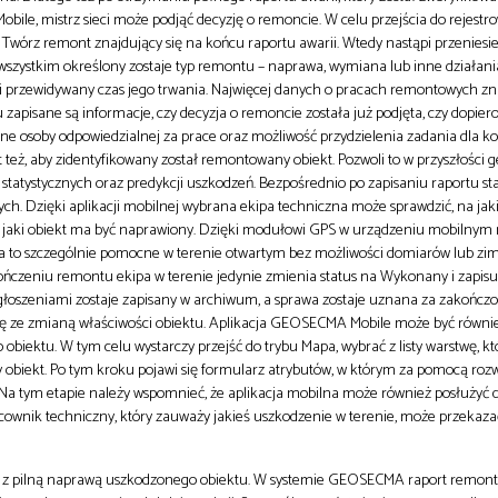
ile, mistrz sieci może podjąć decyzję o remoncie. W celu przejścia do rejest
 Twórz remont znajdujący się na końcu raportu awarii. Wtedy nastąpi przeniesi
wszystkim określony zostaje typ remontu – naprawa, wymiana lub inne działani
i przewidywany czas jego trwania. Najwięcej danych o pracach remontowych z
 zapisane są informacje, czy decyzja o remoncie została już podjęta, czy dopier
dane osoby odpowiedzialnej za prace oraz możliwość przydzielenia zadania dla k
t też, aby zidentyfikowany został remontowany obiekt. Pozwoli to w przyszłośc
 statystycznych oraz predykcji uszkodzeń. Bezpośrednio po zapisaniu raportu sta
h. Dzięki aplikacji mobilnej wybrana ekipa techniczna może sprawdzić, na jak
z jaki obiekt ma być naprawiony. Dzięki modułowi GPS w urządzeniu mobilny
a to szczególnie pomocne w terenie otwartym bez możliwości domiarów lub zim
ończeniu remontu ekipa w terenie jedynie zmienia status na Wykonany i zapisuje
głoszeniami zostaje zapisany w archiwum, a sprawa zostaje uznana za zakończ
ię ze zmianą właściwości obiektu. Aplikacja GEOSECMA Mobile może być równi
biektu. W tym celu wystarczy przejść do trybu Mapa, wybrać z listy warstwę, k
biekt. Po tym kroku pojawi się formularz atrybutów, w którym za pomocą rozwi
Na tym etapie należy wspomnieć, że aplikacja mobilna może również posłużyć 
acownik techniczny, który zauważy jakieś uszkodzenie w terenie, może przekaz
ć z pilną naprawą uszkodzonego obiektu. W systemie GEOSECMA raport remon