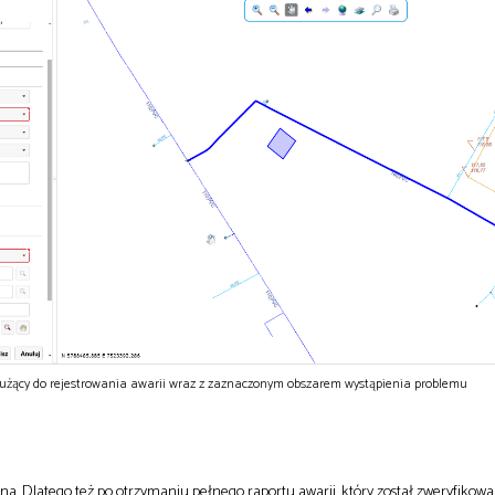
służący do rejestrowania awarii wraz z zaznaczonym obszarem wystąpienia problemu
a. Dlatego też po otrzymaniu pełnego raportu awarii, który został zweryfikowa