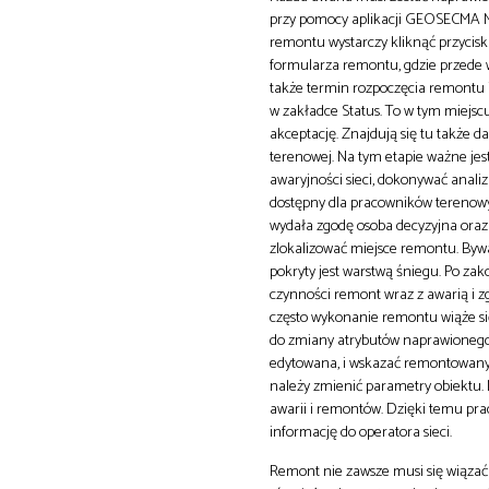
przy pomocy aplikacji GEOSECMA Mob
remontu wystarczy kliknąć przycisk
formularza remontu, gdzie przede 
także termin rozpoczęcia remontu 
w zakładce Status. To w tym miejscu
akceptację. Znajdują się tu także 
terenowej. Na tym etapie ważne jes
awaryjności sieci, dokonywać analiz
dostępny dla pracowników terenowyc
wydała zgodę osoba decyzyjna ora
zlokalizować miejsce remontu. Byw
pokryty jest warstwą śniegu. Po zak
czynności remont wraz z awarią i z
często wykonanie remontu wiąże s
do zmiany atrybutów naprawionego o
edytowana, i wskazać remontowany o
należy zmienić parametry obiektu. 
awarii i remontów. Dzięki temu pr
informację do operatora sieci.
Remont nie zawsze musi się wiąza