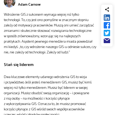
Adam Carnow
od
Biznes
Wdrożenie GIS z sukcesem wymaga więcej niż tylko
do
technologii. To, czy jest ono pomyślne w znacznym stopniu
Infrastruktura i telekomunikacja
zależy od motywacji pracowników. Muszą oni umieć zarządzać
zmianami i skutecznie stosować rozwiązania technologiczne
w sposób zrównoważony, wzorując się na najlepszych
Turystyka i rekreacja
praktykach. Asystent pewnego menedżera miasta powiedział
mi kiedyś: „to, czy wdrożenie naszego GIS-u odniesie sukces, czy
nie, nie zależy od technologii. Zależy od ludzi.”
Architektura, inżynieria i budownictwo
Stań się liderem
Dwa kluczowe elementy udanego wdrożenia GIS to wizja
i przywództwo. Jeśli jesteś menedżerem GIS, musisz być kimś
więcej niż tylko menedżerem. Musisz być liderem w swojej
organizacji. Musisz obudzić swoją organizację – i powiązane
z nią osoby – na możliwości i korzyści płynące
z wykorzystywania GIS. Oznacza to, że musisz promować
korzyści płynące z GIS wśród swoich współpracowników
i szerzej, wśród członków społeczności.