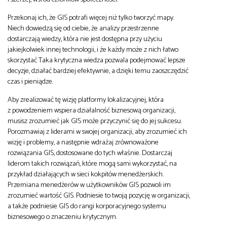
Przekonaj ich, że GIS potrafi więcej niż tylko tworzyć mapy.
Niech dowiedzą się od ciebie, że analizy przestrzenne
dostarczają wiedzy, która nie jest dostępna przy użyciu
jakiejkolwiek innej technologii, i że każdy może z nich łatwo
skorzystać Taka krytyczna wiedza pozwala podejmować lepsze
decyzje, działać bardziej efektywnie, a dzięki temu zaoszczędzić
czas i pieniądze.
Aby zrealizować tę wizję platformy lokalizacyjnej, która
z powodzeniem wspiera działalność biznesową organizacji,
musisz zrozumieć jak GIS może przyczynić się do jej sukcesu.
Porozmawiaj z liderami w swojej organizacji, aby zrozumieć ich
wizję i problemy, a następnie wdrażaj zrównoważone
rozwiązania GIS, dostosowane do tych właśnie. Dostarczaj
liderom takich rozwiązań, które mogą sami wykorzystać, na
przykład działających w sieci kokpitów menedżerskich.
Przemiana menedżerów w użytkowników GIS pozwoli im
zrozumieć wartość GIS. Podniesie to twoją pozycję w organizacji,
a także podniesie GIS do rangi korporacyjnego systemu
biznesowego o znaczeniu krytycznym.