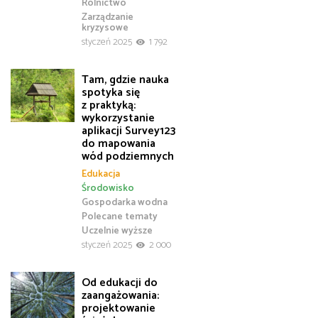
Rolnictwo
Zarządzanie
kryzysowe
styczeń 2025
1 792
Tam, gdzie nauka
spotyka się
z praktyką:
wykorzystanie
aplikacji Survey123
do mapowania
wód podziemnych
Edukacja
Środowisko
Gospodarka wodna
Polecane tematy
Uczelnie wyższe
styczeń 2025
2 000
Od edukacji do
zaangażowania:
projektowanie