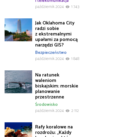
i telekomunikacja
październik 2024
1 743
Jak Oklahoma City
radzi sobie
z ekstremalnymi
upałami za pomocą
narzędzi GIS?
Bezpieczeństwo
październik 2024
1 848
Na ratunek
waleniom
biskajskim: morskie
planowanie
przestrzenne
Środowisko
październik 2024
2 112
Rafy koralowe na
rozdrożu: „Każdy