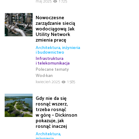
maj 2025
1 725
Nowoczesne
zarządzanie siecią
wodociągową: Jak
Utility Network
zmienia pracę
Architektura, inżynieria
i budownictwo
Infrastruktura
i telekomunikacja
Polecane tematy
Wod-kan
kwiecień 2025
1 585
Gdy nie da się
rosnąć wszerz,
trzeba rosnąć
w górę – Dickinson
pokazuje, jak
rosnąć inaczej
Architektura,
inżynieria