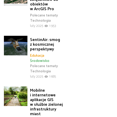
obiektów
w ArcGIS Pro
Polecane tematy
Technologia
luty 2025
1 953
SentinAir: smog
z kosmicznej
perspektywy
Edukacja
Środowisko
Polecane tematy
Technologia
luty 2025
1 685
Mobilne
i internetowe
aplikacje GIS
w służbie zielonej
infrastruktury
miast