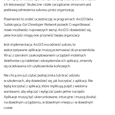
ich lekceważyć. Skuteczne i stałe zarządzanie zmianami jest
podstawą odniesienia sukcesu przez organizację.
Powinieneś to zrobić uczestnicząc w programach
ArcGIS
beta.
Subskrypcja
Esri Developer Network
pozwoli Ci wypróbować
nowe możliwości najnowszych wersji
ArcGIS
i dowiedzieć się,
jakie korzyści mogą one przynieść twojej organizacji.
Jeśli implementacja
ArcGIS
ma odnieść sukces, to
wykorzystywane aplikacje muszą przemawiać do pracowników.
Wraz z szerokim zaakceptowaniem urządzeń mobilnych
(telefonów czy tabletów) i ekosystemów ich aplikacji, zmieniły
się oczekiwania ich użytkowników końcowych.
Nie chcą oni już czytać podręcznika lub brać udziału
w szkoleniach, aby dowiedzieć się, jak korzystać z aplikacji. Nie
będą korzystać z aplikacji, które replikują pulpit z wieloma
warstwami, aby włączać i wyłączać paski pełne narzędzi.
Aplikacje muszą być ukierunkowane, intuicyjne i muszą działać
na dowolnym urządzeniu, w dowolnym miejscu i w dowolnym
czasie.