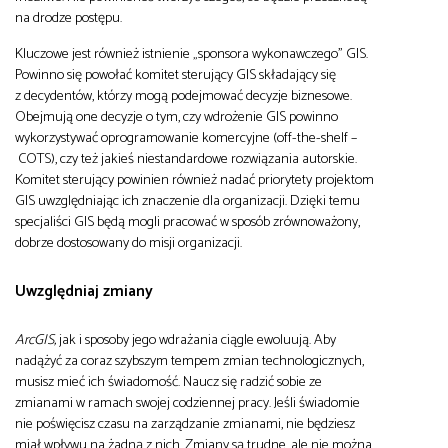
na drodze postępu.
Kluczowe jest również istnienie „sponsora wykonawczego” GIS.
Powinno się powołać komitet sterujący GIS składający się
z decydentów, którzy mogą podejmować decyzje biznesowe.
Obejmują one decyzje o tym, czy wdrożenie GIS powinno
wykorzystywać oprogramowanie komercyjne (off-the-shelf –
COTS), czy też jakieś niestandardowe rozwiązania autorskie.
Komitet sterujący powinien również nadać priorytety projektom
GIS uwzględniając ich znaczenie dla organizacji. Dzięki temu
specjaliści GIS będą mogli pracować w sposób zrównoważony,
dobrze dostosowany do misji organizacji.
Uwzględniaj zmiany
ArcGIS,
jak i sposoby jego wdrażania ciągle ewoluują. Aby
nadążyć za coraz szybszym tempem zmian technologicznych,
musisz mieć ich świadomość. Naucz się radzić sobie ze
zmianami w ramach swojej codziennej pracy. Jeśli świadomie
nie poświęcisz czasu na zarządzanie zmianami, nie będziesz
miał wpływu na żadną z nich. Zmiany są trudne, ale nie można