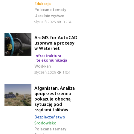
Edukacja
Polecane tematy
Uczelnie wyższe
styczeń 2025
3 234
ArcGIS for AutoCAD
usprawnia procesy
w Waternet
Infrastruktura
i telekomunikacja
Wod-kan
styczeń 2025
1 365
Afganistan: Analiza
geoprzestrzenna
pokazuje obecną
sytuację pod
rządami talibów
Bezpieczeństwo
Środowisko
Polecane tematy