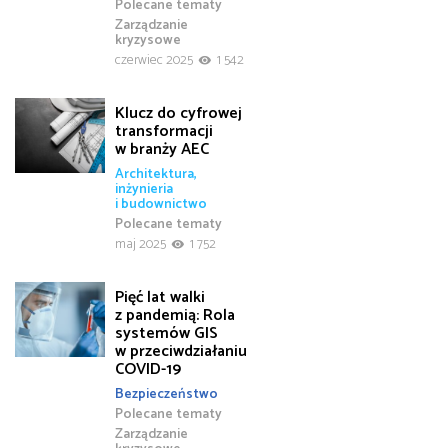
Polecane tematy
Zarządzanie
kryzysowe
czerwiec 2025
1 542
Klucz do cyfrowej
transformacji
w branży AEC
Architektura,
inżynieria
i budownictwo
Polecane tematy
maj 2025
1 752
Pięć lat walki
z pandemią: Rola
systemów GIS
w przeciwdziałaniu
COVID-19
Bezpieczeństwo
Polecane tematy
Zarządzanie