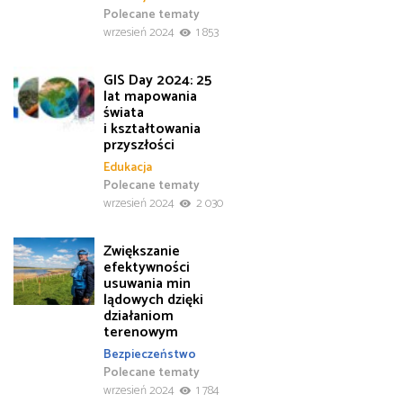
Polecane tematy
wrzesień 2024
1 853
GIS Day 2024: 25
lat mapowania
świata
i kształtowania
przyszłości
Edukacja
Polecane tematy
wrzesień 2024
2 030
Zwiększanie
efektywności
usuwania min
lądowych dzięki
działaniom
terenowym
Bezpieczeństwo
Polecane tematy
wrzesień 2024
1 784