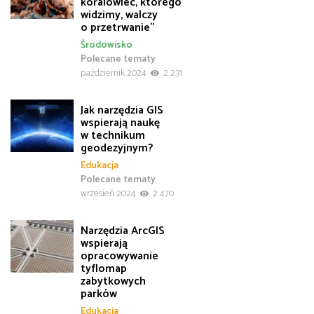
koralowiec, którego
widzimy, walczy
o przetrwanie”
Środowisko
Polecane tematy
październik 2024
2 231
Jak narzędzia GIS
wspierają naukę
w technikum
geodezyjnym?
Edukacja
Polecane tematy
wrzesień 2024
2 470
Narzędzia ArcGIS
wspierają
opracowywanie
tyflomap
zabytkowych
parków
Edukacja