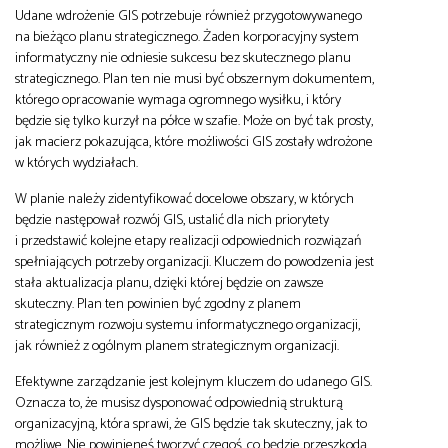
Udane wdrożenie GIS potrzebuje również przygotowywanego
na bieżąco planu strategicznego. Żaden korporacyjny system
informatyczny nie odniesie sukcesu bez skutecznego planu
strategicznego. Plan ten nie musi być obszernym dokumentem,
którego opracowanie wymaga ogromnego wysiłku, i który
będzie się tylko kurzył na półce w szafie. Może on być tak prosty,
jak macierz pokazująca, które możliwości GIS zostały wdrożone
w których wydziałach.
W planie należy zidentyfikować docelowe obszary, w których
będzie następował rozwój GIS, ustalić dla nich priorytety
i przedstawić kolejne etapy realizacji odpowiednich rozwiązań
spełniających potrzeby organizacji. Kluczem do powodzenia jest
stała aktualizacja planu, dzięki której będzie on zawsze
skuteczny. Plan ten powinien być zgodny z planem
strategicznym rozwoju systemu informatycznego organizacji,
jak również z ogólnym planem strategicznym organizacji.
Efektywne zarządzanie jest kolejnym kluczem do udanego GIS.
Oznacza to, że musisz dysponować odpowiednią strukturą
organizacyjną, która sprawi, że GIS będzie tak skuteczny, jak to
możliwe. Nie powinieneś tworzyć czegoś, co będzie przeszkodą