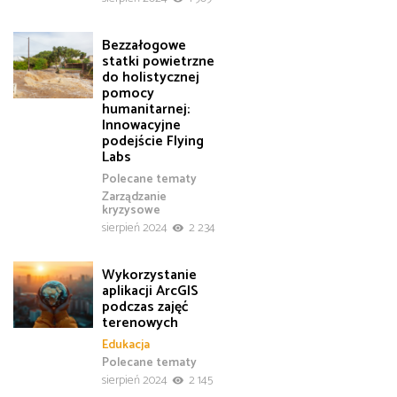
Bezzałogowe
statki powietrzne
do holistycznej
pomocy
humanitarnej:
Innowacyjne
podejście Flying
Labs
Polecane tematy
Zarządzanie
kryzysowe
sierpień 2024
2 234
Wykorzystanie
aplikacji ArcGIS
podczas zajęć
terenowych
Edukacja
Polecane tematy
sierpień 2024
2 145