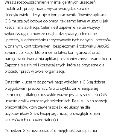
Wraz z rozpowszechnieniem inteligentnych urządzeń
mobilnych, pracę można wykonywać gdziekolwiek
i kiedykolwiek – decyduje o tym pracownik. Również aplikacje
GIS muszą być gotowe do pracy i tak samo łatwe w użyciu, jak
każda inna aplikacja. Celem jest zapewnienie, że wszyscy
wykorzystują najnowsze i najbardziej wiarygodne dane
i procesy, a jednocześnie utrzymywanie tych danych i procesów
w znanym, kontrolowanym i bezpiecznym środowisku.
ArcGIS
zawiera aplikacje, które można łatwo konfigurować oraz
narzędzia do tworzenia aplikacji bez konieczności pisania kodu.
Zapoznaj się z nimi i korzystaj z tych, które są przydatne dla
procedur pracy w twojej organizacji.
Ostatnim kluczem do pomyślnego wdrożenia GIS są dobrze
przygotowani pracownicy. GIS to szybko zmieniająca się
technologia, dlatego niezwykle ważne jest, aby specjaliści GIS
uczestniczyli w corocznych szkoleniach. Realizuj plan rozwoju
pracowników, który zawiera ścieżki edukacyjne dla
użytkowników GIS w twojej organizacji z uwzględnieniem
zakresów ich odpowiedzialności.
Menedżer GIS musi posiadać umiejętność zarządzania