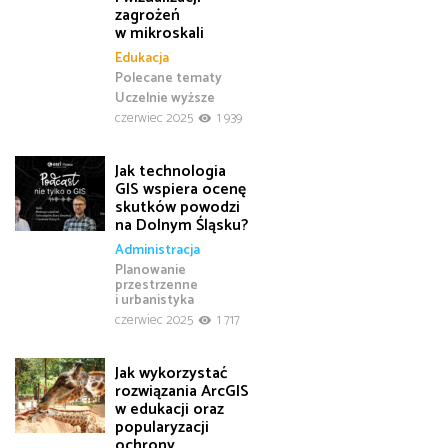
zagrożeń
w mikroskali
Edukacja
Polecane tematy
Uczelnie wyższe
czerwiec 2025
1 939
Jak technologia
GIS wspiera ocenę
skutków powodzi
na Dolnym Śląsku?
Administracja
Planowanie
przestrzenne
i urbanistyka
czerwiec 2025
1 717
Jak wykorzystać
rozwiązania ArcGIS
w edukacji oraz
popularyzacji
ochrony