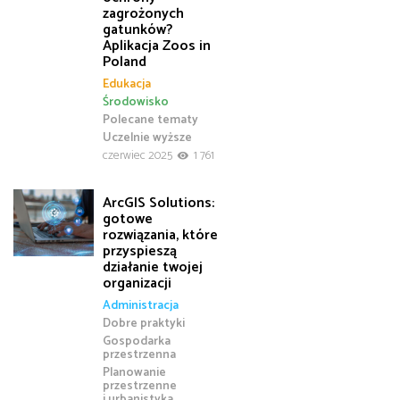
zagrożonych
gatunków?
Aplikacja Zoos in
Poland
Edukacja
Środowisko
Polecane tematy
Uczelnie wyższe
czerwiec 2025
1 761
ArcGIS Solutions:
gotowe
rozwiązania, które
przyspieszą
działanie twojej
organizacji
Administracja
Dobre praktyki
Gospodarka
przestrzenna
Planowanie
przestrzenne
i urbanistyka