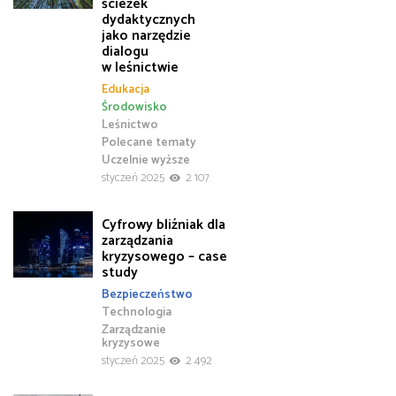
ścieżek
dydaktycznych
jako narzędzie
dialogu
w leśnictwie
Edukacja
Środowisko
Leśnictwo
Polecane tematy
Uczelnie wyższe
styczeń 2025
2 107
Cyfrowy bliźniak dla
zarządzania
kryzysowego – case
study
Bezpieczeństwo
Technologia
Zarządzanie
kryzysowe
styczeń 2025
2 492