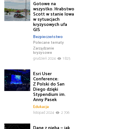
Gotowe na
wszystko. Hrabstwo
Scott w stanie Iowa
w sytuacjach
kryzysowych ufa
GIS
Bezpieczeństwo
Polecane tematy
Zarządzanie
kryzysowe
grudzień 2024
1 825
Esri User
Conference:
Z Polski do San
Diego dzięki
Stypendium im.
Anny Pasek
Edukacja
listopad 2024
2 706
Dane z nieba — jak