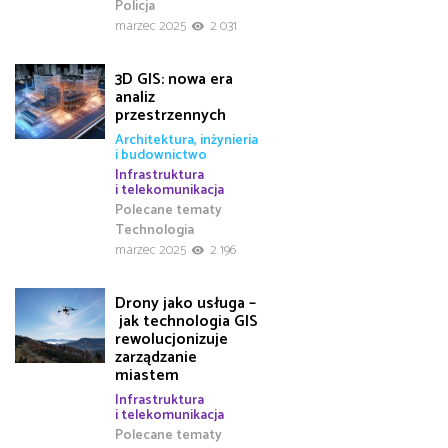
Policja
marzec 2025
2 031
3D GIS: nowa era
analiz
przestrzennych
Architektura, inżynieria
i budownictwo
Infrastruktura
i telekomunikacja
Polecane tematy
Technologia
marzec 2025
2 196
Drony jako usługa –
jak technologia GIS
rewolucjonizuje
zarządzanie
miastem
Infrastruktura
i telekomunikacja
Polecane tematy