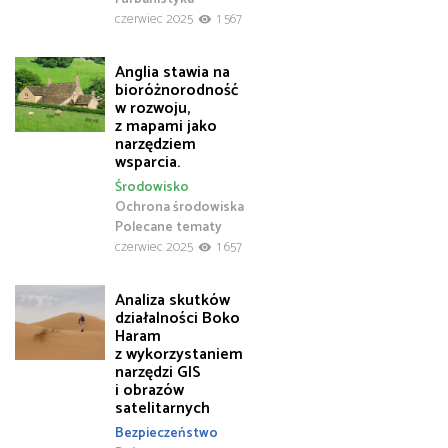
czerwiec 2025
1 567
Anglia stawia na
bioróżnorodność
w rozwoju,
z mapami jako
narzędziem
wsparcia.
Środowisko
Ochrona środowiska
Polecane tematy
czerwiec 2025
1 657
Analiza skutków
działalności Boko
Haram
z wykorzystaniem
narzędzi GIS
i obrazów
satelitarnych
Bezpieczeństwo