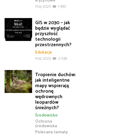
kryzysowe
maj 2025
1 950
GIS w 2030 – jak
będzie wyglądać
przyszłość
technologii
przestrzennych?
Edukacja
maj 2025
2 039
Tropienie duchów:
jak inteligentne
mapy wspierają
ochronę
wędrownych
leopardów
śnieżnych?
Środowisko
Ochrona
środowiska
Polecane tematy