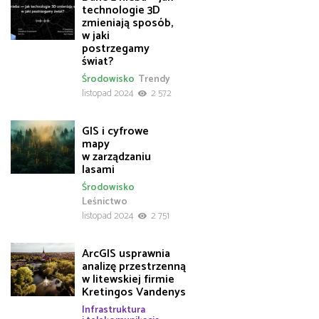
technologie 3D
zmieniają sposób,
w jaki
postrzegamy
świat?
Środowisko
Trendy
listopad 2024
2 572
GIS i cyfrowe
mapy
w zarządzaniu
lasami
Środowisko
Leśnictwo
listopad 2024
2 751
ArcGIS usprawnia
analizę przestrzenną
w litewskiej firmie
Kretingos Vandenys
Infrastruktura