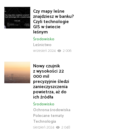
Czy mapy leśne
znajdziesz w banku?
Czyli technologie
GIS w świecie
leśnym
Środowisko
Leśnictwo
wrzesień 2024
2 006
Nowy czujnik
z wysokości 22
000 mil
precyzyjnie śledzi
zanieczyszczenia
powietrza, aż do
ich źródła
Środowisko
Ochrona środowiska
Polecane tematy
Technologia
sierpień 2024
2 048