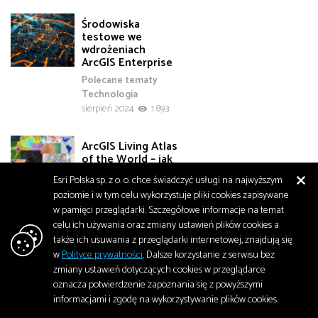
Środowiska
testowe we
wdrożeniach
ArcGIS Enterprise
Polecane tematy
Technologia
sierpień 2024
1 893
ArcGIS Living Atlas
of the World – jak
wykorzystać
Esri Polska sp. z o. o. chce świadczyć usługi na najwyższym
zasoby Esri Inc.
poziomie i w tym celu wykorzystuje pliki cookies zapisywane
w edukacji?
w pamięci przeglądarki. Szczegółowe informacje na temat
Edukacja
celu ich używania oraz zmiany ustawień plików cookies a
Polecane tematy
także ich usuwania z przeglądarki internetowej, znajdują się
sierpień 2024
2 071
w
Polityce prywatności
. Dalsze korzystanie z serwisu bez
zmiany ustawień dotyczących cookies w przeglądarce
Czy ArcGIS Online
oznacza potwierdzenie zapoznania się z powyższymi
może zastąpić
informacjami i zgodę na wykorzystywanie plików cookies.
wersję Enterprise?