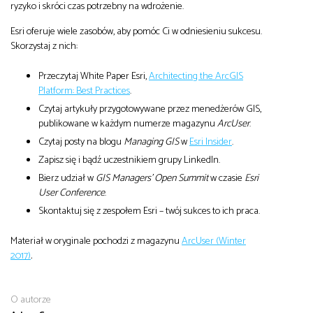
ryzyko i skróci czas potrzebny na wdrożenie.
Esri oferuje wiele zasobów, aby pomóc Ci w odniesieniu sukcesu.
Skorzystaj z nich:
Przeczytaj White Paper Esri,
Architecting the ArcGIS
Platform: Best Practices
.
Czytaj artykuły przygotowywane przez menedżerów GIS,
publikowane w każdym numerze magazynu
ArcUser
.
Czytaj posty na blogu
Managing GIS
w
Esri Insider
.
Zapisz się i bądź uczestnikiem grupy LinkedIn.
Bierz udział w
GIS Managers’ Open Summit
w czasie
Esri
User Conference
.
Skontaktuj się z zespołem Esri – twój sukces to ich praca.
Materiał w oryginale pochodzi z magazynu
ArcUser (Winter
2017)
.
O autorze