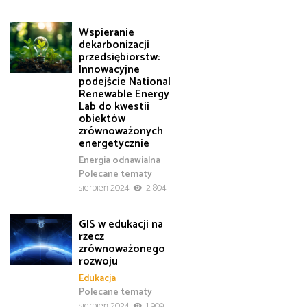
Wspieranie
dekarbonizacji
przedsiębiorstw:
Innowacyjne
podejście National
Renewable Energy
Lab do kwestii
obiektów
zrównoważonych
energetycznie
Energia odnawialna
Polecane tematy
sierpień 2024
2 804
GIS w edukacji na
rzecz
zrównoważonego
rozwoju
Edukacja
Polecane tematy
sierpień 2024
1 909