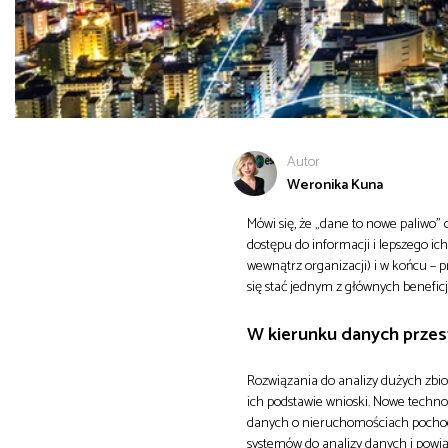
Autor
Weronika Kuna
Mówi się, że „dane to nowe paliwo”
dostępu do informacji i lepszego ic
wewnątrz organizacji) i w końcu – p
się stać jednym z głównych beneficj
W kierunku danych prze
Rozwiązania do analizy dużych zbi
ich podstawie wnioski. Nowe techn
danych o nieruchomościach pochodz
systemów do analizy danych i powią