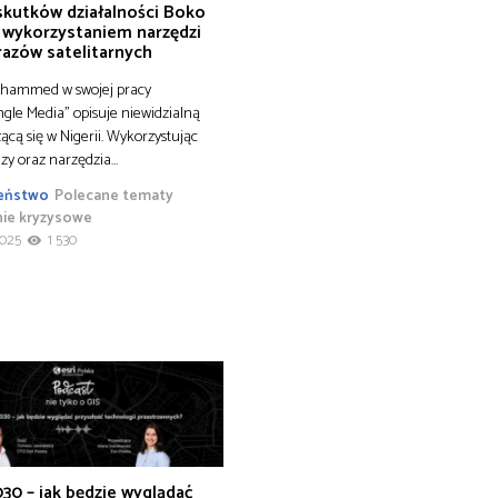
 skutków działalności Boko
 wykorzystaniem narzędzi
razów satelitarnych
hammed w swojej pracy
le Media” opisuje niewidzialną
ącą się w Nigerii. Wykorzystując
zy oraz narzędzia…
eństwo
Polecane tematy
nie kryzysowe
2025
1 530
30 – jak będzie wyglądać