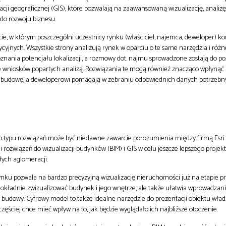
acji geograficznej (GIS), które pozwalają na zaawansowaną wizualizację, analiz
 do rozwoju biznesu.
 w którym poszczególni uczestnicy rynku (właściciel, najemca, deweloper) kor
cyjnych. Wszystkie strony analizują rynek w oparciu o te same narzędzia i różn
znania potencjału lokalizacji, a rozmowy dot. najmu sprowadzone zostają do p
ie wniosków popartych analizą. Rozwiązania te mogą również znacząco wpłynąć 
 budowę, a deweloperowi pomagają w zebraniu odpowiednich danych potrzebny
 typu rozwiązań może być niedawne zawarcie porozumienia między firmą Esri 
ji rozwiązań do wizualizacji budynków (BIM) i GIS w celu jeszcze lepszego projek
łych aglomeracji.
ku pozwala na bardzo precyzyjną wizualizację nieruchomości już na etapie p
dokładnie zwizualizować budynek i jego wnętrze, ale także ułatwia wprowadzan
 budowy. Cyfrowy model to także idealne narzędzie do prezentacji obiektu wła
 częściej chce mieć wpływ na to, jak będzie wyglądało ich najbliższe otoczenie.