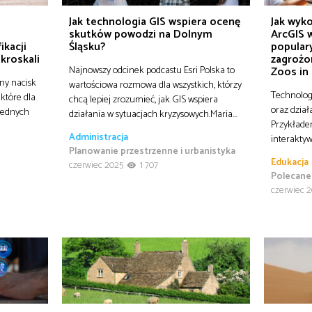
o
Jak technologia GIS wspiera ocenę
Jak wyko
skutków powodzi na Dolnym
ArcGIS w
ikacji
Śląsku?
popular
ikroskali
zagrożo
Najnowszy odcinek podcastu Esri Polska to
Zoos in
ny nacisk
wartościowa rozmowa dla wszystkich, którzy
Technolog
 które dla
chcą lepiej zrozumieć, jak GIS wspiera
oraz dział
 jednych
działania w sytuacjach kryzysowych.Maria…
Przykłade
Administracja
interaktyw
Planowanie przestrzenne i urbanistyka
Edukacja
czerwiec 2025
1 707
Polecane
czerwiec 