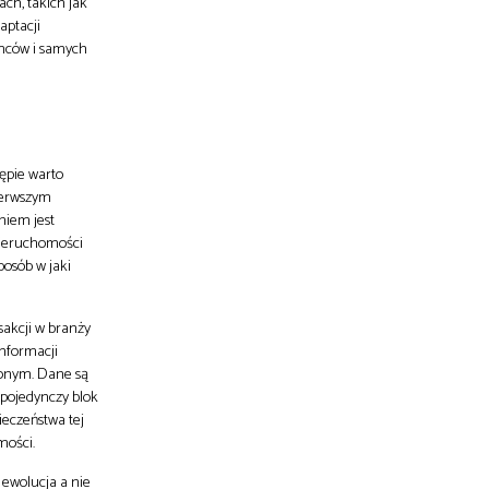
ch, takich jak
aptacji
mców i samych
ępie warto
ierwszym
niem jest
nieruchomości
posób w jaki
sakcji w branży
informacji
zonym. Dane są
 pojedynczy blok
ieczeństwa tej
mości.
 ewolucja a nie