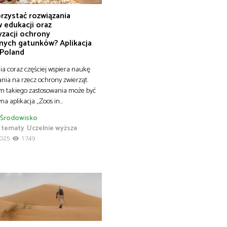
rzystać rozwiązania
 edukacji oraz
yzacji ochrony
nych gatunków? Aplikacja
 Poland
ia coraz częściej wspiera naukę
ania na rzecz ochrony zwierząt.
m takiego zastosowania może być
na aplikacja „Zoos in…
Środowisko
 tematy
Uczelnie wyższe
2025
1 749