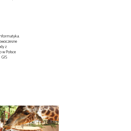
informatyka.
nowoczesne
dy z
o w Polsce
 GIS