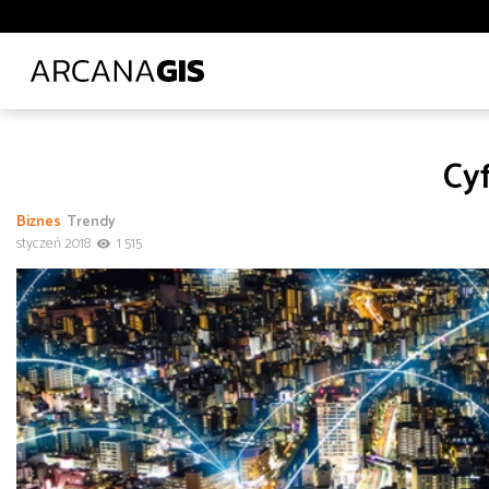
Biblioteki i muzea
Ciepłownictwo
Energetyka
E
Leśnictwo
Logistyka
Lotnictwo
Ochrona środo
Transport lądowy
Uczelnie wyższe
Wod-kan
Z
Cy
Administracja
Administracja
Architektura, inżynieria i budownictwo
Biznes
Trendy
Polecane tematy
Środowisko
Technologia
Tra
styczeń 2018
1 515
Transport
Infrastruktura i telekomunikacja
od
do