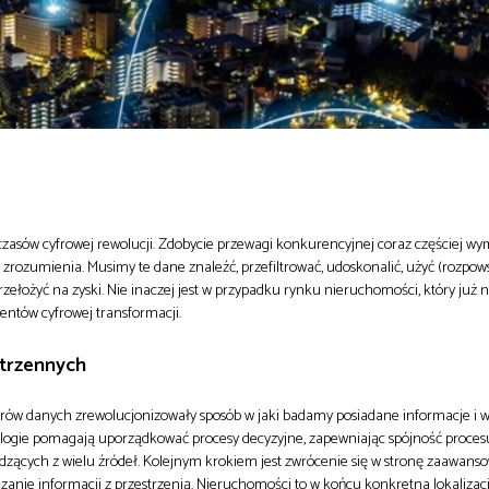
 czasów cyfrowej rewolucji. Zdobycie przewagi konkurencyjnej coraz częściej w
h zrozumienia. Musimy te dane znaleźć, przefiltrować, udoskonalić, użyć (rozpo
rzełożyć na zyski. Nie inaczej jest w przypadku rynku nieruchomości, który już
entów cyfrowej transformacji.
strzennych
orów danych zrewolucjonizowały sposób w jaki badamy posiadane informacje i
ologie pomagają uporządkować procesy decyzyjne, zapewniając spójność proces
ących z wielu źródeł. Kolejnym krokiem jest zwrócenie się w stronę zaawan
zanie informacji z przestrzenią. Nieruchomości to w końcu konkretna lokalizac