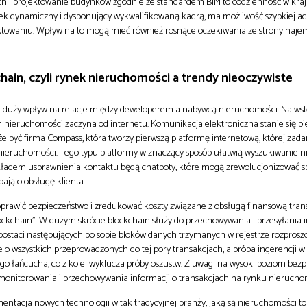
ch i projektowanie budynków zgodnie ze standardem BIM to codzienność w kraja
nek dynamiczny i dysponujący wykwalifikowaną kadrą, ma możliwość szybkiej ad
towaniu. Wpływ na to mogą mieć również rosnące oczekiwania ze strony naje
chain, czyli rynek nieruchomości a trendy nieoczywiste
e duży wpływ na relacje między deweloperem a nabywcą nieruchomości. Na wst
 nieruchomości zaczyna od internetu. Komunikacja elektroniczna stanie się p
 być firma Compass, która tworzy pierwszą platformę internetową, której zada
nieruchomości. Tego typu platformy w znaczący sposób ułatwią wyszukiwanie 
ykładem usprawnienia kontaktu będą chatboty, które mogą zrewolucjonizować s
ają o obsługę klienta.
prawić bezpieczeństwo i zredukować koszty związane z obsługą finansową tran
ockchain”. W dużym skrócie blockchain służy do przechowywania i przesyłania 
 postaci następujących po sobie bloków danych trzymanych w rejestrze rozpros
e o wszystkich przeprowadzonych do tej pory transakcjach, a próba ingerencji w
ego łańcucha, co z kolei wyklucza próby oszustw. Z uwagi na wysoki poziom bezp
 monitorowania i przechowywania informacji o transakcjach na rynku nierucho
mentacja nowych technologii w tak tradycyjnej branży, jaką są nieruchomości to