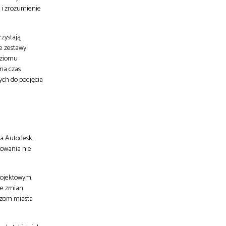
ę i zrozumienie
zystają
e zestawy
oziomu
na czas
ch do podjęcia
a Autodesk,
towania nie
rojektowym.
ie zmian
dzom miasta