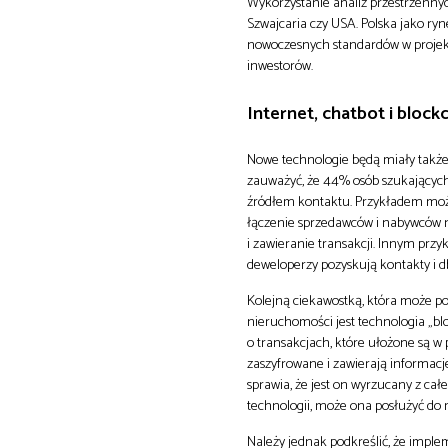
Wykorzystanie analiz przestrzenny
Szwajcaria czy USA. Polska jako ry
nowoczesnych standardów w projek
inwestorów.
Internet, chatbot i block
Nowe technologie będą miały takż
zauważyć, że 44% osób szukających
źródłem kontaktu. Przykładem może
łączenie sprzedawców i nabywców 
i zawieranie transakcji. Innym prz
deweloperzy pozyskują kontakty i db
Kolejną ciekawostką, która może po
nieruchomości jest technologia „bl
o transakcjach, które ułożone są w
zaszyfrowane i zawierają informacj
sprawia, że jest on wyrzucany z cał
technologii, może ona posłużyć do
Należy jednak podkreślić, że imple