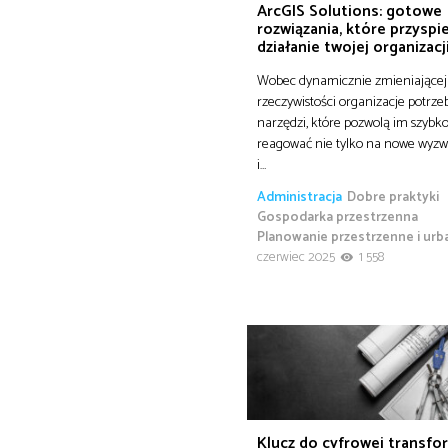
ArcGIS Solutions: gotowe
rozwiązania, które przyspi
działanie twojej organizacj
Wobec dynamicznie zmieniającej 
rzeczywistości organizacje potrze
narzędzi, które pozwolą im szybk
reagować nie tylko na nowe wyzwa
i…
Administracja
Dobre praktyki
Gospodarka przestrzenna
Planowanie przestrzenne i urb
czerwiec 2025
1 558
Klucz do cyfrowej transfo