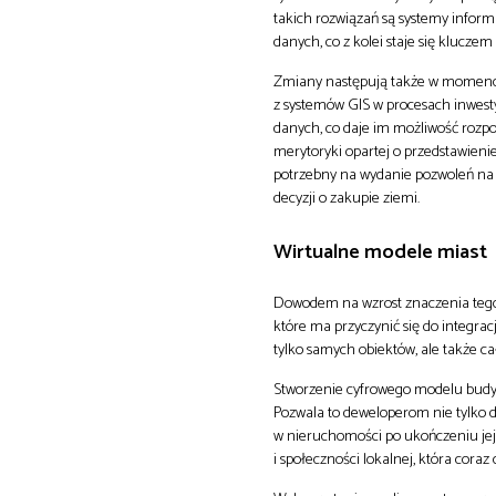
takich rozwiązań są systemy inform
danych, co z kolei staje się kluczem
Zmiany następują także w momencie,
z systemów GIS w procesach inwesty
danych, co daje im możliwość rozpo
merytoryki opartej o przedstawien
potrzebny na wydanie pozwoleń na
decyzji o zakupie ziemi.
Wirtualne modele miast
Dowodem na wzrost znaczenia tego
które ma przyczynić się do integrac
tylko samych obiektów, ale także ca
Stworzenie cyfrowego modelu budyn
Pozwala to deweloperom nie tylko 
w nieruchomości po ukończeniu jej
i społeczności lokalnej, która coraz