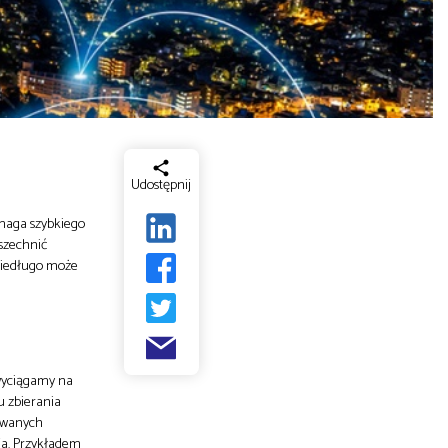
Udostępnij
ymaga szybkiego
wszechnić
 niedługo może
 wyciągamy na
u zbierania
sowanych
ja. Przykładem