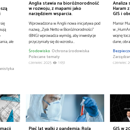
Anglia stawia na bioróżnorodność
Analiza
eszą
w rozwoju, z mapami jako
Haram z
i
narzędziem wsparcia.
GIS i ob
się
Wprowadzona w Anglii nowa inicjatywa pod
Mansir Mu
bują
nazwą „Zysk Netto w Bioróżnorodności”
w „HumAng
o
(BNG) wprowadza wymóg, aby inwestycje
wojnę tocz
nia, ale
przyczyniały się do wzrostu…
dane, obra
Środowisko
Ochrona środowiska
Bezpiecz
Polecane tematy
Zarządza
czerwiec 2025
1 651
czerwiec 
anistyka
rmacji
Pięć lat walki z pandemią: Rola
GIS w 20