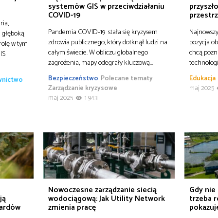
systemów GIS w przeciwdziałaniu
przyszło
COVID-19
przestr
ria,
Pandemia COVID-19 stała się kryzysem
Najnowszy 
e głęboką
zdrowia publicznego, który dotknął ludzi na
pozycja ob
rolę w tym
całym świecie. W obliczu globalnego
chcą pozn
IS
zagrożenia, mapy odegrały kluczową…
technologi
Bezpieczeństwo
Polecane tematy
Edukacja
ownictwo
Zarządzanie kryzysowe
maj 2025
maj 2025
1 943
Nowoczesne zarządzanie siecią
Gdy nie 
ją
wodociągową: Jak Utility Network
trzeba r
pardów
zmienia pracę
pokazuje