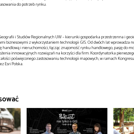
asowania do potrzeb rynku.
eografii i Studiów Regionalnych UW – kierunki gospodarka przestrzenna i geo
izami biznesowymi z wykorzystaniem technologii GIS. Od dwóch lat wprowadza 
ę handlową i nieruchomości, łącząc znajomość rynku handlowego, pasję do mo
ożenia innowacyjnych rozwiązań na korzyści dla firm. Koordynatorka pierwszeg
 całości poświęconego zastosowaniu technologii mapowych, w ramach Kongresu
z Esri Polska.
esować