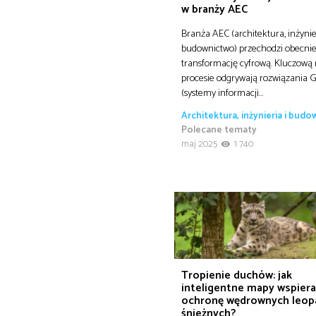
w branży AEC
Branża AEC (architektura, inżynie
budownictwo) przechodzi obecni
transformację cyfrową. Kluczową 
procesie odgrywają rozwiązania G
(systemy informacji…
Architektura, inżynieria i bud
Polecane tematy
maj 2025
1 740
Tropienie duchów: jak
inteligentne mapy wspiera
ochronę wędrownych leo
śnieżnych?