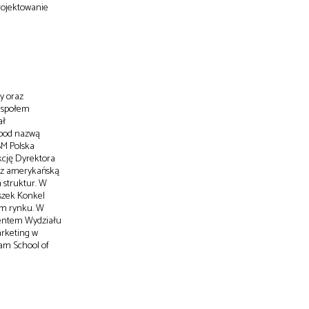
rojektowanie
ży oraz
zespołem
ał
 pod nazwą
SM Polska
nkcję Dyrektora
zez amerykańską
 struktur. W
szek Konkel
kim rynku. W
lwentem Wydziału
arketing w
dam School of