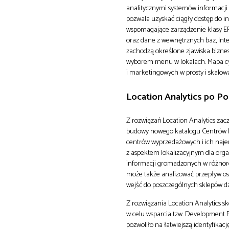
analitycznymi systemów informacji 
pozwala uzyskać ciągły dostęp do 
wspomagające zarządzenie klasy ER
oraz dane z wewnętrznych baz, Int
zachodzą określone zjawiska bizne
wyborem menu w lokalach. Mapa cyf
i marketingowych w prosty i skalow
Location Analytics po Po
Z rozwiązań Location Analytics zac
budowy nowego katalogu Centrów Ha
centrów wyprzedażowych i ich naje
z aspektem lokalizacyjnym dla organ
informacji gromadzonych w różnor
może także analizować przepływ osó
wejść do poszczególnych sklepów
Z rozwiązania Location Analytics sk
w celu wsparcia tzw. Development 
pozwoliło na łatwiejszą identyfikac