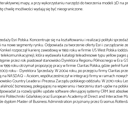
nteraktywnej mapy, a przy wykorzystaniu narzędzi do tworzenia modeli 3D na p
 tę chwilę możliwości wydają się być nieograniczone.
edaży Esri Polska. Koncentruje się na kształtowaniu i realizacji polityki sprzeda
 na nowe segmenty rynku. Odpowiada za tworzenie oferty Esri i zarządzanie 
onkel rozpoczął karierę zawodową w 1993 roku w firmie US West Polska (oddzi
 telekomunikacyjnej), która wydawała katalogi teleadresowe typu yellow pages
ępnie przez rok piastował stanowisko Dyrektora Regionu Północnego w Era G
 w 1999 roku otrzymał propozycję pracy w firmie Claritas Polska, gdzie pełnił fu
2003 roku - Dyrektora Sprzedaży. W 2004 roku, po przejęciu firmy Claritas pr
 na NASDAQ – Acxiom, współuczestniczył w integracji firmy w ramach nowych
nowisko Country Leadera i Prezesa Zarządu polskiego oddziału. W 2010 roku Le
iałalność biznesową, polegającej na wspieraniu i tworzeniu start-upów na pols
odpowiadał za rozwój spółki update software oferującej systemy CRM. Jest abso
mii Politechniki Gdańskiej oraz European Academy of Direct and Interactive M
akże dyplom Master of Business Administration przyznany przez Erasmus Rotter