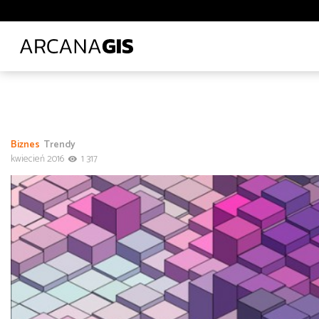
Biblioteki i muzea
Ciepłownictwo
Energetyka
E
Leśnictwo
Logistyka
Lotnictwo
Ochrona środo
Transport lądowy
Uczelnie wyższe
Wod-kan
Z
Administracja
Administracja
Architektura, inżynieria i budownictwo
Biznes
Trendy
Polecane tematy
Środowisko
Technologia
Tra
kwiecień 2016
1 317
Transport
Infrastruktura i telekomunikacja
od
do