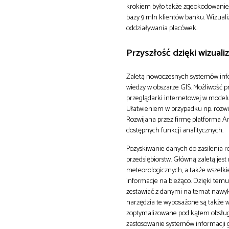
krokiem było także zgeokodowanie
bazy 9 mln klientów banku. Wizuali
oddziaływania placówek.
Przyszłość dzięki wizualiz
Zaletą nowoczesnych systemów infor
wiedzy w obszarze GIS. Możliwość p
przeglądarki internetowej w model
Ułatwieniem w przypadku np. rozwiąz
Rozwijana przez firmę platforma 
dostępnych funkcji analitycznych.
Pozyskiwanie danych do zasilenia r
przedsiębiorstw. Główną zaletą jest
meteorologicznych, a także wszelki
informacje na bieżąco. Dzięki tem
zestawiać z danymi na temat nawyk
narzędzia te wyposażone są także w
zoptymalizowane pod kątem obsługi 
zastosowanie systemów informacji g