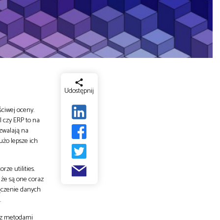
Udostępnij
ściwej oceny.
 czy ERP to na
zwalają na
użo lepsze ich
ze utilities.
 że są one coraz
łączenie danych
.
e z metodami