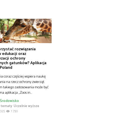
rzystać rozwiązania
 edukacji oraz
yzacji ochrony
nych gatunków? Aplikacja
 Poland
ia coraz częściej wspiera naukę
ania na rzecz ochrony zwierząt.
m takiego zastosowania może być
na aplikacja „Zoos in…
Środowisko
 tematy
Uczelnie wyższe
2025
1 750