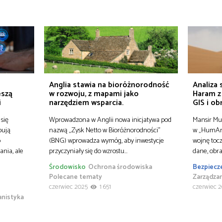
Anglia stawia na bioróżnorodność
Analiza
eszą
w rozwoju, z mapami jako
Haram z
i
narzędziem wsparcia.
GIS i ob
się
Wprowadzona w Anglii nowa inicjatywa pod
Mansir Mu
bują
nazwą „Zysk Netto w Bioróżnorodności”
w „HumAng
o
(BNG) wprowadza wymóg, aby inwestycje
wojnę tocz
nia, ale
przyczyniały się do wzrostu…
dane, obra
Środowisko
Ochrona środowiska
Bezpiecz
Polecane tematy
Zarządza
czerwiec 2025
1 651
czerwiec 
anistyka