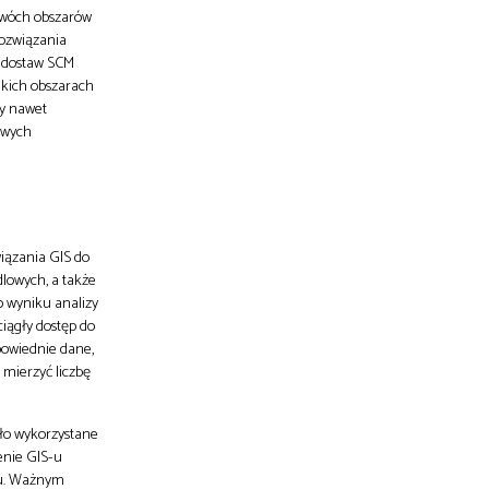
 dwóch obszarów
rozwiązania
m dostaw SCM
akich obszarach
zy nawet
owych
wiązania GIS do
lowych, a także
 wyniku analizy
ciągły dostęp do
powiednie dane,
 mierzyć liczbę
ało wykorzystane
enie GIS-u
nku. Ważnym