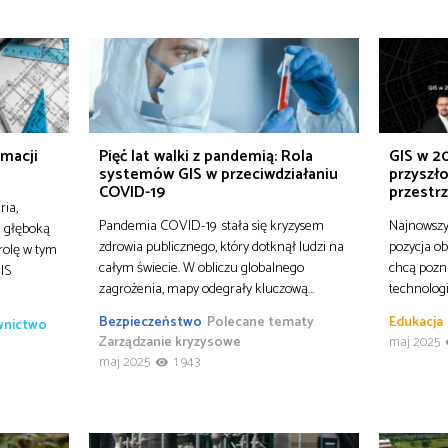
rmacji
Pięć lat walki z pandemią: Rola
GIS w 20
systemów GIS w przeciwdziałaniu
przyszło
COVID-19
przestr
ria,
Pandemia COVID-19 stała się kryzysem
Najnowszy 
e głęboką
zdrowia publicznego, który dotknął ludzi na
pozycja ob
rolę w tym
całym świecie. W obliczu globalnego
chcą pozn
IS
zagrożenia, mapy odegrały kluczową…
technologi
Bezpieczeństwo
Polecane tematy
Edukacja
ownictwo
Zarządzanie kryzysowe
maj 2025
maj 2025
1 943