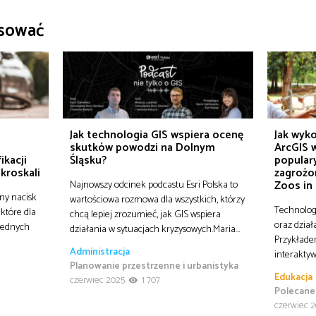
esować
o
Jak technologia GIS wspiera ocenę
Jak wyko
skutków powodzi na Dolnym
ArcGIS w
ikacji
Śląsku?
popular
ikroskali
zagrożo
Najnowszy odcinek podcastu Esri Polska to
Zoos in
ny nacisk
wartościowa rozmowa dla wszystkich, którzy
Technolog
 które dla
chcą lepiej zrozumieć, jak GIS wspiera
oraz dział
 jednych
działania w sytuacjach kryzysowych.Maria…
Przykłade
Administracja
interaktyw
Planowanie przestrzenne i urbanistyka
Edukacja
czerwiec 2025
1 707
Polecane
czerwiec 