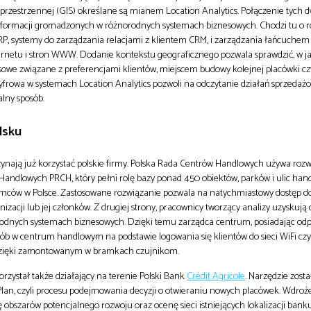
przestrzennej (GIS) określane są mianem Location Analytics. Połączenie tych
informacji gromadzonych w różnorodnych systemach biznesowych. Chodzi tu o 
P, systemy do zarządzania relacjami z klientem CRM, i zarządzania łańcuche
ernetu i stron WWW. Dodanie kontekstu geograficznego pozwala sprawdzić, w j
sowe związane z preferencjami klientów, miejscem budowy kolejnej placówki c
rowa w systemach Location Analytics pozwoli na odczytanie działań sprzedaż
alny sposób.
lsku
zynają już korzystać polskie firmy. Polska Rada Centrów Handlowych używa roz
ndlowych PRCH, który pełni rolę bazy ponad 450 obiektów, parków i ulic hand
mców w Polsce. Zastosowane rozwiązanie pozwala na natychmiastowy dostęp do
izacji lub jej członków. Z drugiej strony, pracownicy tworzący analizy uzyskują 
odnych systemach biznesowych. Dzięki temu zarządca centrum, posiadając od
b w centrum handlowym na podstawie logowania się klientów do sieci WiFi czy
 dzięki zamontowanym w bramkach czujnikom.
orzystał także działający na terenie Polski Bank
Crédit Agricole
. Narzędzie zost
Plan, czyli procesu podejmowania decyzji o otwieraniu nowych placówek. Wdroż
ję obszarów potencjalnego rozwoju oraz ocenę sieci istniejących lokalizacji ba