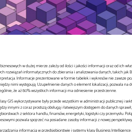
znesowych w dużej mierze zależy od ilości i jakości informacji oraz od ich wła
 rozwiązań informatycznych do zbierania i analizowania danych, takich jak BI
erpretacja. Informacje prezentowane w formie tabelek i wykresów nie zawsze po
między nimi występują. Uzupełnienie danych o element lokalizacji, pozwala na d
ególnie, że aż 80% wszystkich informacji ma odniesienie przestrzenne.
lasy GIS wykorzystywane były przede wszystkim w administracji publicznej i sektor
zy innymi z coraz prostszą obsługą i łatwiejszym dostępem do danych sprawił,
ębiorstwach z sektora handlu, finansów, energetyki, logistyki czy przemysłu. Po
nesowymi pozwala spojrzeć na posiadane zasoby informacji z nowej perspektywy
arządzania informacją w przedsiębiorstwie i systemy klasy Business Intelligenc