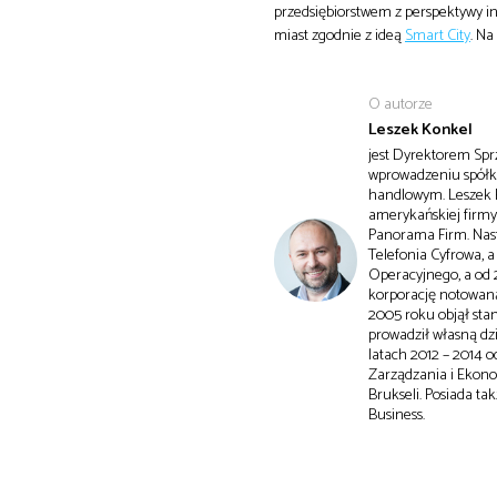
przedsiębiorstwem z perspektywy i
miast zgodnie z ideą
Smart City
. Na
O autorze
Leszek Konkel
jest Dyrektorem Sprz
wprowadzeniu spółki
handlowym. Leszek K
amerykańskiej firmy
Panorama Firm. Nast
Telefonia Cyfrowa, a
Operacyjnego, a od 
korporację notowaną
2005 roku objął sta
prowadził własną dz
latach 2012 – 2014 
Zarządzania i Ekono
Brukseli. Posiada t
Business.