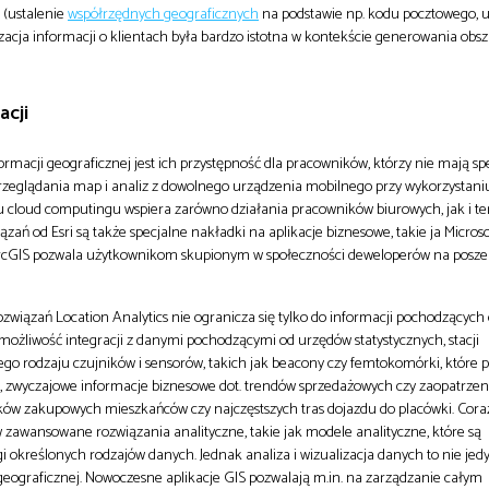
 (ustalenie
współrzędnych geograficznych
na podstawie np. kodu pocztowego, ul
zacja informacji o klientach była bardzo istotna w kontekście generowania obs
acji
macji geograficznej jest ich przystępność dla pracowników, którzy nie mają spe
rzeglądania map i analiz z dowolnego urządzenia mobilnego przy wykorzystaniu 
u cloud computingu wspiera zarówno działania pracowników biurowych, jak i t
ań od Esri są także specjalne nakładki na aplikacje biznesowe, takie ja Microsof
ArcGIS pozwala użytkownikom skupionym w społeczności deweloperów na posze
ozwiązań Location Analytics nie ogranicza się tylko do informacji pochodzących
 możliwość integracji z danymi pochodzącymi od urzędów statystycznych, stacji
ego rodzaju czujników i sensorów, takich jak beacony czy femtokomórki, które 
u, zwyczajowe informacje biznesowe dot. trendów sprzedażowych czy zaopatrze
ów zakupowych mieszkańców czy najczęstszych tras dojazdu do placówki. Coraz
 zawansowane rozwiązania analityczne, takie jak modele analityczne, które są
określonych rodzajów danych. Jednak analiza i wizualizacja danych to nie jed
eograficznej. Nowoczesne aplikacje GIS pozwalają m.in. na zarządzanie całym