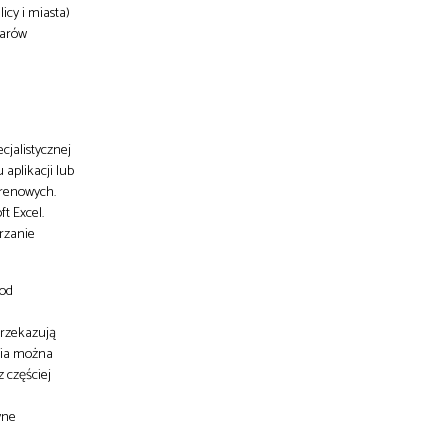
icy i miasta)
zarów
cjalistycznej
aplikacji lub
erenowych.
t Excel.
rzanie
 od
przekazują
nia można
 częściej
yne