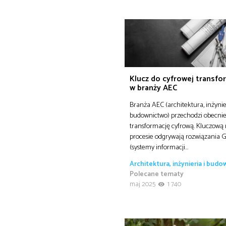
Klucz do cyfrowej transfo
w branży AEC
Branża AEC (architektura, inżynie
budownictwo) przechodzi obecni
transformację cyfrową. Kluczową 
procesie odgrywają rozwiązania G
(systemy informacji…
Architektura, inżynieria i bud
Polecane tematy
maj 2025
1 740