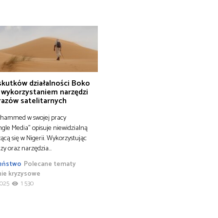
 skutków działalności Boko
 wykorzystaniem narzędzi
razów satelitarnych
hammed w swojej pracy
le Media” opisuje niewidzialną
ącą się w Nigerii. Wykorzystując
zy oraz narzędzia…
eństwo
Polecane tematy
nie kryzysowe
2025
1 530