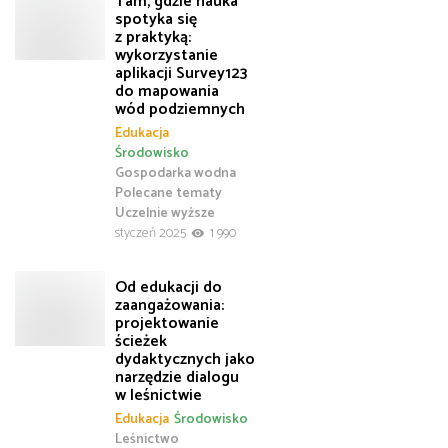
Tam, gdzie nauka
spotyka się
z praktyką:
wykorzystanie
aplikacji Survey123
do mapowania
wód podziemnych
Edukacja
Środowisko
Gospodarka wodna
Polecane tematy
Uczelnie wyższe
styczeń 2025
1 990
Od edukacji do
zaangażowania:
projektowanie
ścieżek
dydaktycznych jako
narzędzie dialogu
w leśnictwie
Edukacja
Środowisko
Leśnictwo