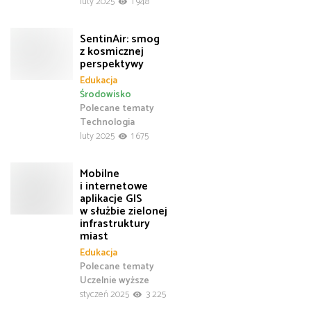
luty 2025
1 948
SentinAir: smog
z kosmicznej
perspektywy
Edukacja
Środowisko
Polecane tematy
Technologia
luty 2025
1 675
Mobilne
i internetowe
aplikacje GIS
w służbie zielonej
infrastruktury
miast
Edukacja
Polecane tematy
Uczelnie wyższe
styczeń 2025
3 225