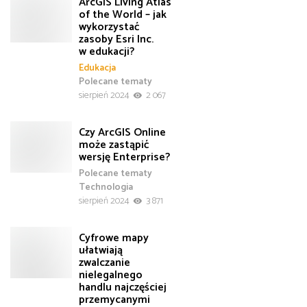
ArcGIS Living Atlas
of the World – jak
wykorzystać
zasoby Esri Inc.
w edukacji?
Edukacja
Polecane tematy
sierpień 2024
2 067
Czy ArcGIS Online
może zastąpić
wersję Enterprise?
Polecane tematy
Technologia
sierpień 2024
3 871
Cyfrowe mapy
ułatwiają
zwalczanie
nielegalnego
handlu najczęściej
przemycanymi