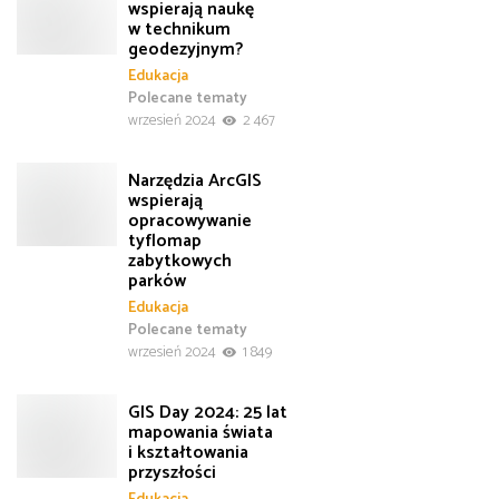
wspierają naukę
w technikum
geodezyjnym?
Edukacja
Polecane tematy
wrzesień 2024
2 467
Narzędzia ArcGIS
wspierają
opracowywanie
tyflomap
zabytkowych
parków
Edukacja
Polecane tematy
wrzesień 2024
1 849
GIS Day 2024: 25 lat
mapowania świata
i kształtowania
przyszłości