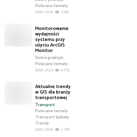
Polecane tematy
lipiec 2024
1 959
Monitorowanie
wydajności
systemu przy
użyciu ArcGIS
Monitor
Dobre praktyki
Polecane tematy
lipiec 2024
4 774
Aktualne trendy
w GIS dla branży
transportowej
Transport
Polecane tematy
Transport lądowy
Trendy
lipiec 2024
2 706