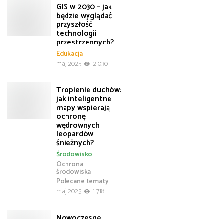
GIS w 2030 – jak
będzie wyglądać
przyszłość
technologii
przestrzennych?
Edukacja
maj 2025
2 030
Tropienie duchów:
jak inteligentne
mapy wspierają
ochronę
wędrownych
leopardów
śnieżnych?
Środowisko
Ochrona
środowiska
Polecane tematy
maj 2025
1 718
Nowoczesne