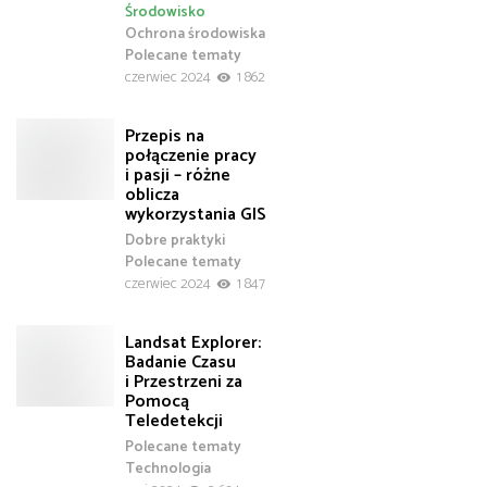
Środowisko
Ochrona środowiska
Polecane tematy
czerwiec 2024
1 862
Przepis na
połączenie pracy
i pasji – różne
oblicza
wykorzystania GIS
Dobre praktyki
Polecane tematy
czerwiec 2024
1 847
Landsat Explorer:
Badanie Czasu
i Przestrzeni za
Pomocą
Teledetekcji
Polecane tematy
Technologia