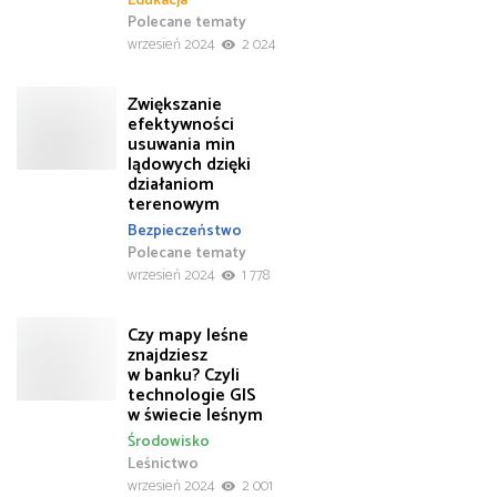
Edukacja
Polecane tematy
wrzesień 2024
2 024
Zwiększanie
efektywności
usuwania min
lądowych dzięki
działaniom
terenowym
Bezpieczeństwo
Polecane tematy
wrzesień 2024
1 778
Czy mapy leśne
znajdziesz
w banku? Czyli
technologie GIS
w świecie leśnym
Środowisko
Leśnictwo
wrzesień 2024
2 001