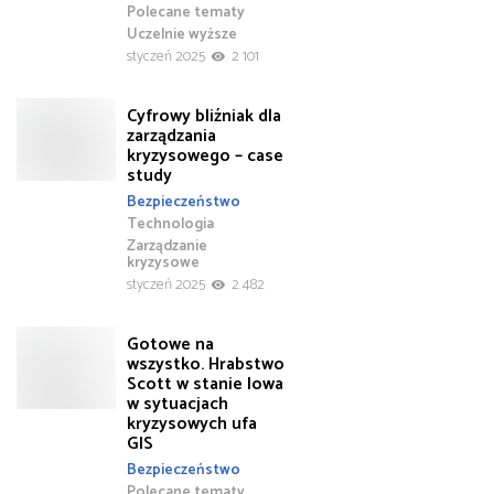
Polecane tematy
Uczelnie wyższe
styczeń 2025
2 101
Cyfrowy bliźniak dla
zarządzania
kryzysowego – case
study
Bezpieczeństwo
Technologia
Zarządzanie
kryzysowe
styczeń 2025
2 482
Gotowe na
wszystko. Hrabstwo
Scott w stanie Iowa
w sytuacjach
kryzysowych ufa
GIS
Bezpieczeństwo
Polecane tematy