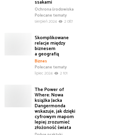
ssakami
Ochrona środowiska
Polecane tematy
sierpień 2024
2 087
Skomplikowane
relacje między
biznesem
a geografią
Biznes
Polecane tematy
lipiec 2024
2 101
The Power of
Where: Nowa
książka Jacka
Dangermonda
wskazuje, jak dzięki
cyfrowym mapom
lepiej zrozumieć
złożoność świata
Dobre praktyki