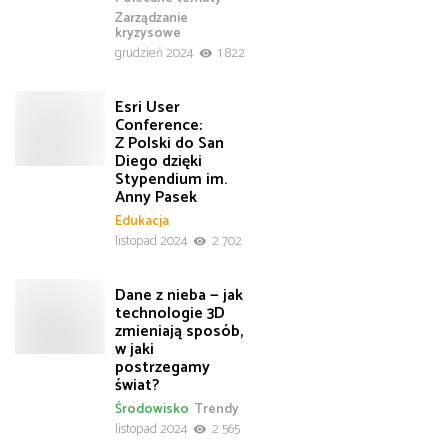
Zarządzanie
kryzysowe
grudzień 2024
1 822
Esri User
Conference:
Z Polski do San
Diego dzięki
Stypendium im.
Anny Pasek
Edukacja
listopad 2024
2 702
Dane z nieba — jak
technologie 3D
zmieniają sposób,
w jaki
postrzegamy
świat?
Środowisko
Trendy
listopad 2024
2 565