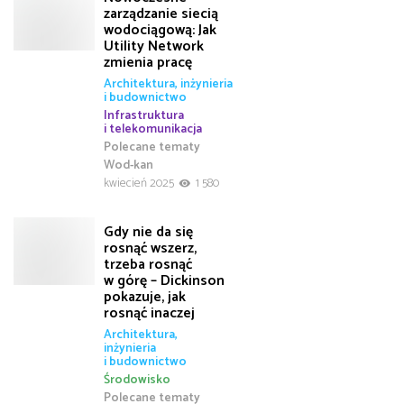
zarządzanie siecią
wodociągową: Jak
Utility Network
zmienia pracę
Architektura, inżynieria
i budownictwo
Infrastruktura
i telekomunikacja
Polecane tematy
Wod-kan
kwiecień 2025
1 580
Gdy nie da się
rosnąć wszerz,
trzeba rosnąć
w górę – Dickinson
pokazuje, jak
rosnąć inaczej
Architektura,
inżynieria
i budownictwo
Środowisko
Polecane tematy