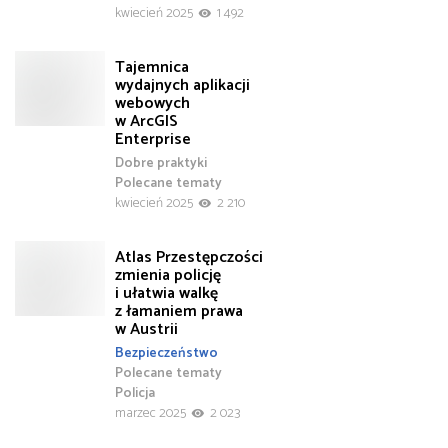
kwiecień 2025
1 492
Tajemnica
wydajnych aplikacji
webowych
w ArcGIS
Enterprise
Dobre praktyki
Polecane tematy
kwiecień 2025
2 210
Atlas Przestępczości
zmienia policję
i ułatwia walkę
z łamaniem prawa
w Austrii
Bezpieczeństwo
Polecane tematy
Policja
marzec 2025
2 023