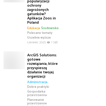
popularyzacji
ochrony
zagrożonych
gatunków?
Aplikacja Zoos in
Poland
Edukacja
Środowisko
Polecane tematy
Uczelnie wyższe
czerwiec 2025
1 748
ArcGIS Solutions:
gotowe
rozwiązania, które
przyspieszą
działanie twojej
organizacji
Administracja
Dobre praktyki
Gospodarka
przestrzenna
Planowanie
przestrzenne