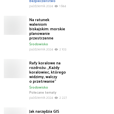
Bezpieczeństwo
październik 2024
1 844
Na ratunek
waleniom
biskajskim: morskie
planowanie
przestrzenne
Środowisko
październik 2024
2 103
Rafy koralowe na
rozdrożu: „Każdy
koralowiec, którego
widzimy, walczy
o przetrwanie”
Środowisko
Polecane tematy
październik 2024
2 227
Jak narzędzia GIS