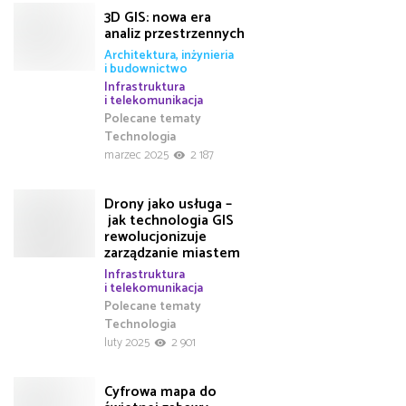
3D GIS: nowa era
analiz przestrzennych
Architektura, inżynieria
i budownictwo
Infrastruktura
i telekomunikacja
Polecane tematy
Technologia
marzec 2025
2 187
Drony jako usługa –
jak technologia GIS
rewolucjonizuje
zarządzanie miastem
Infrastruktura
i telekomunikacja
Polecane tematy
Technologia
luty 2025
2 901
Cyfrowa mapa do