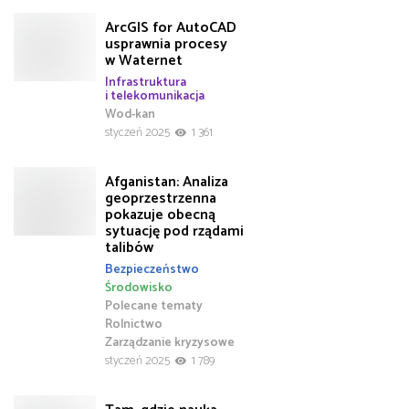
ArcGIS for AutoCAD
usprawnia procesy
w Waternet
Infrastruktura
i telekomunikacja
Wod-kan
styczeń 2025
1 361
Afganistan: Analiza
geoprzestrzenna
pokazuje obecną
sytuację pod rządami
talibów
Bezpieczeństwo
Środowisko
Polecane tematy
Rolnictwo
Zarządzanie kryzysowe
styczeń 2025
1 789