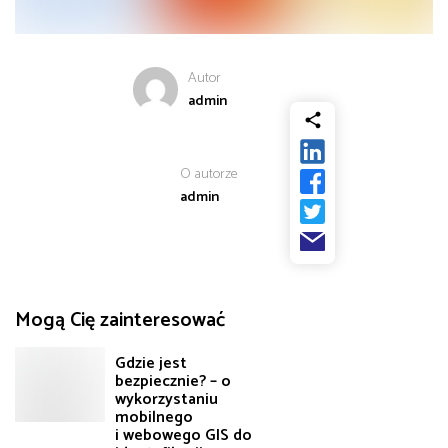
od
Biznes
do
Autor
Infrastruktura i telekomunikacja
admin
Turystyka i rekreacja
O autorze
admin
Architektura, inżynieria i budownictwo
Mogą Cię zainteresować
Gdzie jest
bezpiecznie? – o
wykorzystaniu
mobilnego
i webowego GIS do