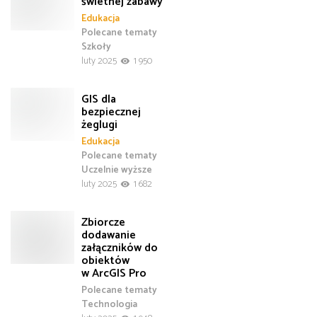
świetnej zabawy
Edukacja
Polecane tematy
Szkoły
luty 2025
1 950
GIS dla
bezpiecznej
żeglugi
Edukacja
Polecane tematy
Uczelnie wyższe
luty 2025
1 682
Zbiorcze
dodawanie
załączników do
obiektów
w ArcGIS Pro
Polecane tematy
Technologia