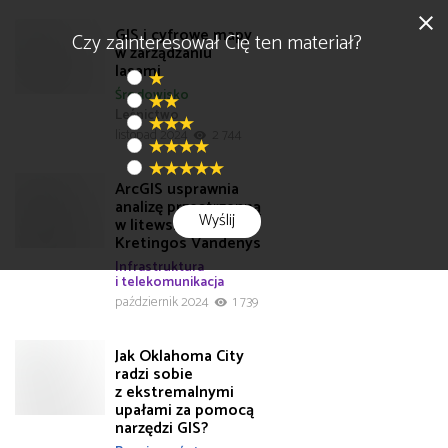
close
GIS i cyfrowe mapy
Czy zainteresował Cię ten materiał?
w zarządzaniu
lasami
Środowisko
Leśnictwo
listopad 2024
2 744
ArcGIS usprawnia
analizę przestrzenną
Wyślij
w litewskiej firmie
Kretingos Vandenys
Infrastruktura
i telekomunikacja
październik 2024
1 739
Jak Oklahoma City
radzi sobie
z ekstremalnymi
upałami za pomocą
narzędzi GIS?