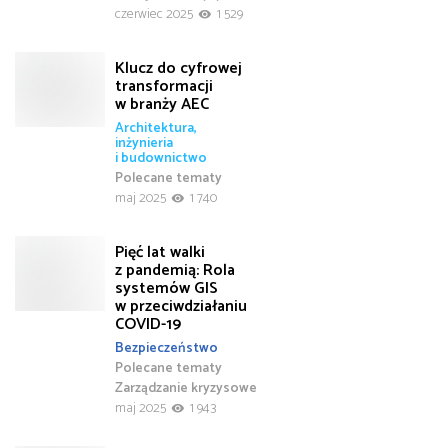
czerwiec 2025
1 529
Klucz do cyfrowej
transformacji
w branży AEC
Architektura,
inżynieria
i budownictwo
Polecane tematy
maj 2025
1 740
Pięć lat walki
z pandemią: Rola
systemów GIS
w przeciwdziałaniu
COVID-19
Bezpieczeństwo
Polecane tematy
Zarządzanie kryzysowe
maj 2025
1 943