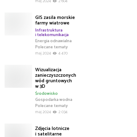
maj 2024
2 604
GIS zasila morskie
farmy wiatrowe
Infrastruktura
i telekomunikacja
Energia odnawialna
Polecane tematy
maj 2024
4 470
Wizualizacja
zanieczyszczonych
wód gruntowych
w 3D
Środowisko
Gospodarka wodna
Polecane tematy
maj 2024
2 034
Zdjęcia lotnicze
i satelitarne