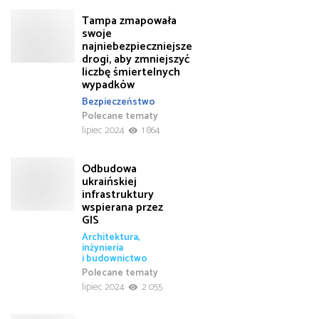
Tampa zmapowała
swoje
najniebezpieczniejsze
drogi, aby zmniejszyć
liczbę śmiertelnych
wypadków
Bezpieczeństwo
Polecane tematy
lipiec 2024
1 864
Odbudowa
ukraińskiej
infrastruktury
wspierana przez
GIS
Architektura,
inżynieria
i budownictwo
Polecane tematy
lipiec 2024
2 055