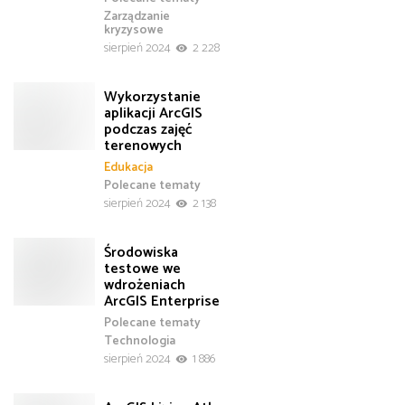
Zarządzanie
kryzysowe
sierpień 2024
2 228
Wykorzystanie
aplikacji ArcGIS
podczas zajęć
terenowych
Edukacja
Polecane tematy
sierpień 2024
2 138
Środowiska
testowe we
wdrożeniach
ArcGIS Enterprise
Polecane tematy
Technologia
sierpień 2024
1 886