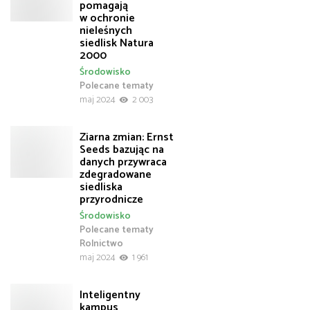
pomagają
w ochronie
nieleśnych
siedlisk Natura
2000
Środowisko
Polecane tematy
maj 2024
2 003
Ziarna zmian: Ernst
Seeds bazując na
danych przywraca
zdegradowane
siedliska
przyrodnicze
Środowisko
Polecane tematy
Rolnictwo
maj 2024
1 961
Inteligentny
kampus