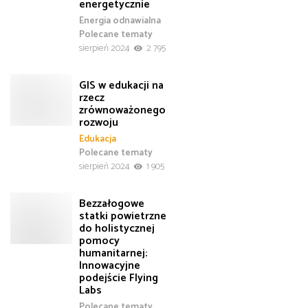
energetycznie
Energia odnawialna
Polecane tematy
sierpień 2024
2 795
GIS w edukacji na
rzecz
zrównoważonego
rozwoju
Edukacja
Polecane tematy
sierpień 2024
1 905
Bezzałogowe
statki powietrzne
do holistycznej
pomocy
humanitarnej:
Innowacyjne
podejście Flying
Labs
Polecane tematy