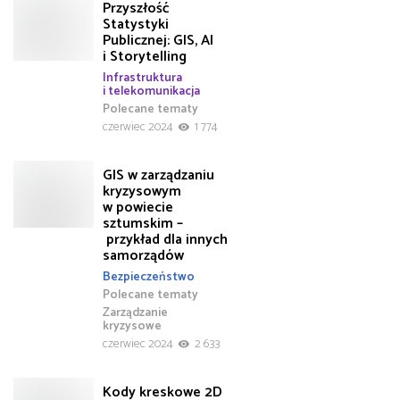
Przyszłość
Statystyki
Publicznej: GIS, AI
i Storytelling
Infrastruktura
i telekomunikacja
Polecane tematy
czerwiec 2024
1 774
GIS w zarządzaniu
kryzysowym
w powiecie
sztumskim –
przykład dla innych
samorządów
Bezpieczeństwo
Polecane tematy
Zarządzanie
kryzysowe
czerwiec 2024
2 633
Kody kreskowe 2D