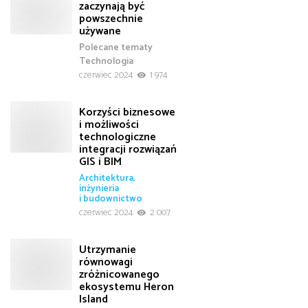
zaczynają być
powszechnie
używane
Polecane tematy
Technologia
czerwiec 2024
1 974
Korzyści biznesowe
i możliwości
technologiczne
integracji rozwiązań
GIS i BIM
Architektura,
inżynieria
i budownictwo
czerwiec 2024
2 007
Utrzymanie
równowagi
zróżnicowanego
ekosystemu Heron
Island