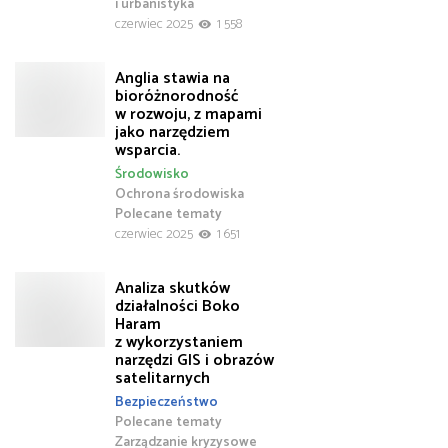
i urbanistyka
czerwiec 2025
1 558
Anglia stawia na
bioróżnorodność
w rozwoju, z mapami
jako narzędziem
wsparcia.
Środowisko
Ochrona środowiska
Polecane tematy
czerwiec 2025
1 651
Analiza skutków
działalności Boko
Haram
z wykorzystaniem
narzędzi GIS i obrazów
satelitarnych
Bezpieczeństwo
Polecane tematy
Zarządzanie kryzysowe