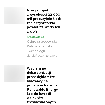
Nowy czujnik
z wysokości 22 000
mil precyzyjnie śledzi
zanieczyszczenia
powietrza, aż do ich
źródła
Środowisko
Ochrona środowiska
Polecane tematy
Technologia
sierpień 2024
2 040
Wspieranie
dekarbonizacji
przedsiębiorstw:
Innowacyjne
podejście National
Renewable Energy
Lab do kwestii
obiektów
zrównoważonych