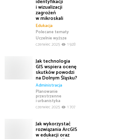
identyfikacji
i wizualizacji
zagrożeń
w mikroskali
Edukacja
Polecane tematy
Uczelnie wyższe
czerwiec 2025
1 928
Jak technologia
GIS wspiera ocenę
skutków powodzi
na Dolnym Śląsku?
Administracja
Planowanie
przestrzenne
i urbanistyka
czerwiec 2025
1 707
Jak wykorzystać
rozwiązania ArcGIS
w edukacji oraz