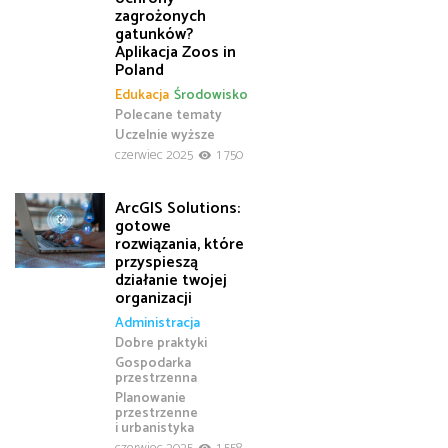
zagrożonych
gatunków?
Aplikacja Zoos in
Poland
Edukacja
Środowisko
Polecane tematy
Uczelnie wyższe
czerwiec 2025
1 750
ArcGIS Solutions:
gotowe
rozwiązania, które
przyspieszą
działanie twojej
organizacji
Administracja
Dobre praktyki
Gospodarka
przestrzenna
Planowanie
przestrzenne
i urbanistyka
czerwiec 2025
1 558