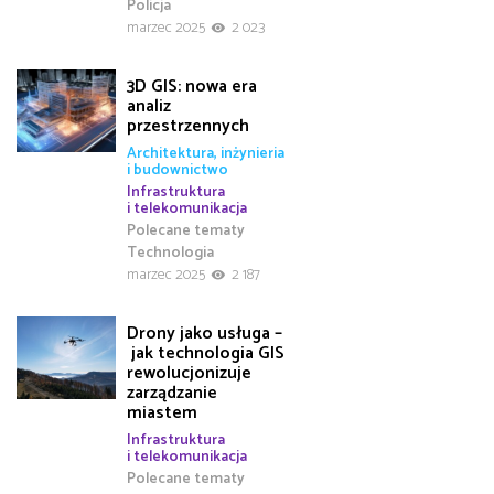
Policja
marzec 2025
2 023
3D GIS: nowa era
analiz
przestrzennych
Architektura, inżynieria
i budownictwo
Infrastruktura
i telekomunikacja
Polecane tematy
Technologia
marzec 2025
2 187
Drony jako usługa –
jak technologia GIS
rewolucjonizuje
zarządzanie
miastem
Infrastruktura
i telekomunikacja
Polecane tematy