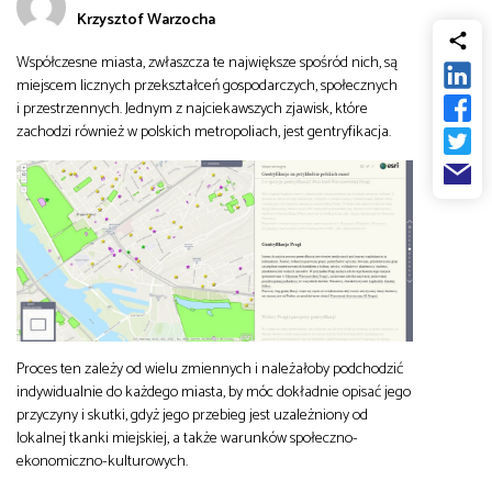
Krzysztof Warzocha
od
Biznes
Współczesne miasta, zwłaszcza te największe spośród nich, są
do
miejscem licznych przekształceń gospodarczych, społecznych
Infrastruktura i telekomunikacja
i przestrzennych. Jednym z najciekawszych zjawisk, które
zachodzi również w polskich metropoliach, jest gentryfikacja.
Turystyka i rekreacja
Architektura, inżynieria i budownictwo
Proces ten zależy od wielu zmiennych i należałoby podchodzić
indywidualnie do każdego miasta, by móc dokładnie opisać jego
przyczyny i skutki, gdyż jego przebieg jest uzależniony od
lokalnej tkanki miejskiej, a także warunków społeczno-
ekonomiczno-kulturowych.