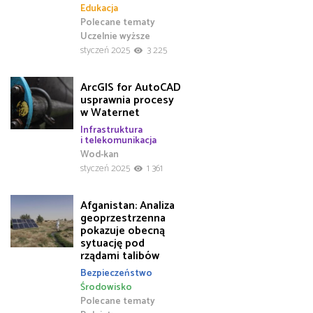
Edukacja
Polecane tematy
Uczelnie wyższe
styczeń 2025
3 225
ArcGIS for AutoCAD
usprawnia procesy
w Waternet
Infrastruktura
i telekomunikacja
Wod-kan
styczeń 2025
1 361
Afganistan: Analiza
geoprzestrzenna
pokazuje obecną
sytuację pod
rządami talibów
Bezpieczeństwo
Środowisko
Polecane tematy