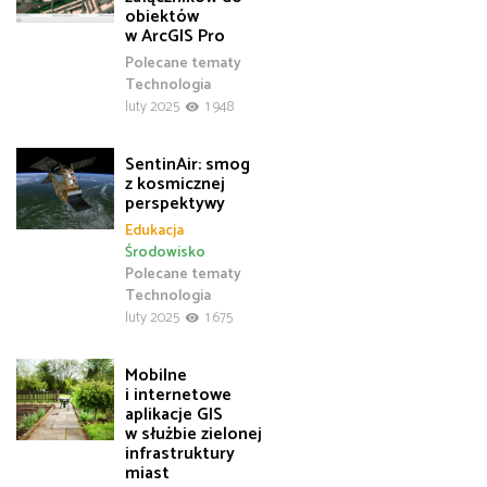
obiektów
w ArcGIS Pro
Polecane tematy
Technologia
luty 2025
1 948
SentinAir: smog
z kosmicznej
perspektywy
Edukacja
Środowisko
Polecane tematy
Technologia
luty 2025
1 675
Mobilne
i internetowe
aplikacje GIS
w służbie zielonej
infrastruktury
miast