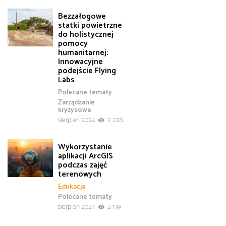
Bezzałogowe
statki powietrzne
do holistycznej
pomocy
humanitarnej:
Innowacyjne
podejście Flying
Labs
Polecane tematy
Zarządzanie
kryzysowe
sierpień 2024
2 228
Wykorzystanie
aplikacji ArcGIS
podczas zajęć
terenowych
Edukacja
Polecane tematy
sierpień 2024
2 139