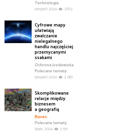
Technologia
sierpień 2024
3 872
Cyfrowe mapy
ułatwiają
zwalczanie
nielegalnego
handlu najczęściej
przemycanymi
ssakami
Ochrona środowiska
Polecane tematy
sierpień 2024
2 087
Skomplikowane
relacje między
biznesem
a geografią
Biznes
Polecane tematy
lipiec 2024
2 101