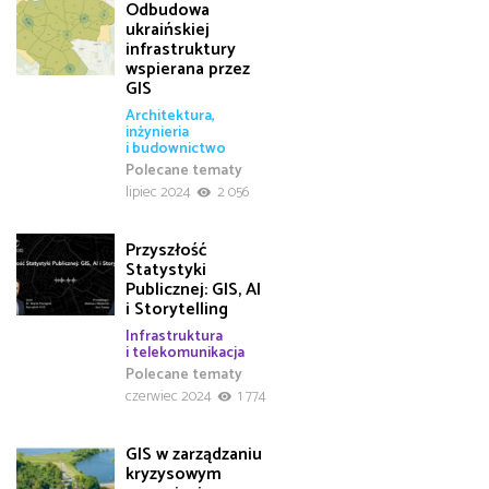
Odbudowa
ukraińskiej
infrastruktury
wspierana przez
GIS
Architektura,
inżynieria
i budownictwo
Polecane tematy
lipiec 2024
2 056
Przyszłość
Statystyki
Publicznej: GIS, AI
i Storytelling
Infrastruktura
i telekomunikacja
Polecane tematy
czerwiec 2024
1 774
GIS w zarządzaniu
kryzysowym