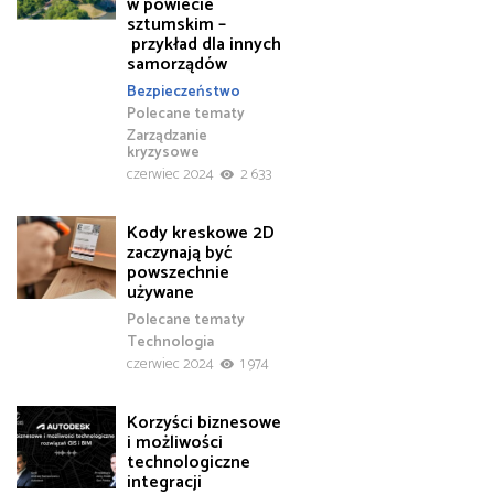
w powiecie
sztumskim –
przykład dla innych
samorządów
Bezpieczeństwo
Polecane tematy
Zarządzanie
kryzysowe
czerwiec 2024
2 633
Kody kreskowe 2D
zaczynają być
powszechnie
używane
Polecane tematy
Technologia
czerwiec 2024
1 974
Korzyści biznesowe
i możliwości
technologiczne
integracji