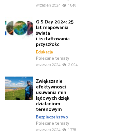
wrzesień 2024
1 849
GIS Day 2024: 25
lat mapowania
świata
i kształtowania
przyszłości
Edukacja
Polecane tematy
wrzesień 2024
2 024
Zwiększanie
efektywności
usuwania min
lądowych dzięki
działaniom
terenowym
Bezpieczeństwo
Polecane tematy
wrzesień 2024
1 778