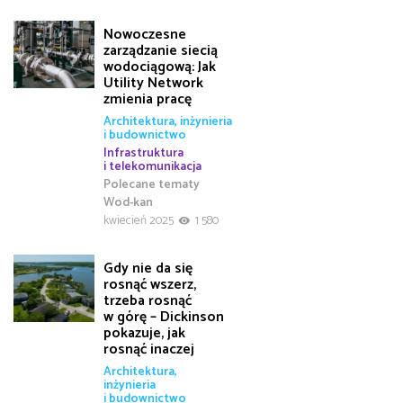
Nowoczesne
zarządzanie siecią
wodociągową: Jak
Utility Network
zmienia pracę
Architektura, inżynieria
i budownictwo
Infrastruktura
i telekomunikacja
Polecane tematy
Wod-kan
kwiecień 2025
1 580
Gdy nie da się
rosnąć wszerz,
trzeba rosnąć
w górę – Dickinson
pokazuje, jak
rosnąć inaczej
Architektura,
inżynieria
i budownictwo