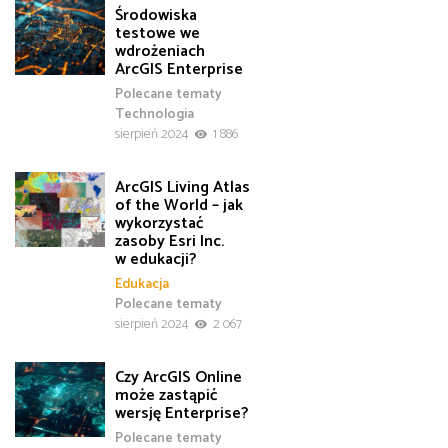
Środowiska
testowe we
wdrożeniach
ArcGIS Enterprise
Polecane tematy
Technologia
sierpień 2024
1 886
ArcGIS Living Atlas
of the World – jak
wykorzystać
zasoby Esri Inc.
w edukacji?
Edukacja
Polecane tematy
sierpień 2024
2 067
Czy ArcGIS Online
może zastąpić
wersję Enterprise?
Polecane tematy