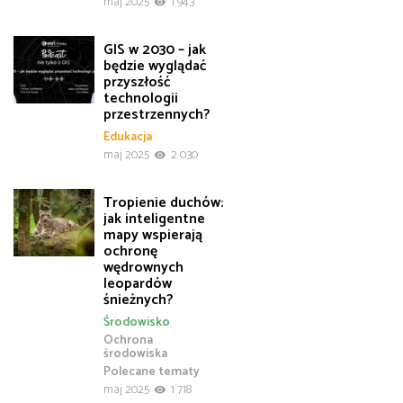
maj 2025
1 943
GIS w 2030 – jak
będzie wyglądać
przyszłość
technologii
przestrzennych?
Edukacja
maj 2025
2 030
Tropienie duchów:
jak inteligentne
mapy wspierają
ochronę
wędrownych
leopardów
śnieżnych?
Środowisko
Ochrona
środowiska
Polecane tematy
maj 2025
1 718