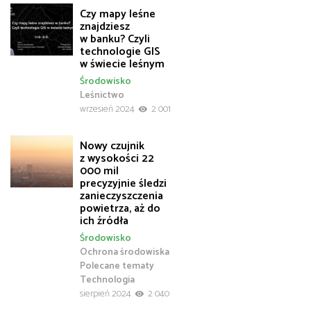
Czy mapy leśne
znajdziesz
w banku? Czyli
technologie GIS
w świecie leśnym
Środowisko
Leśnictwo
wrzesień 2024
2 001
Nowy czujnik
z wysokości 22
000 mil
precyzyjnie śledzi
zanieczyszczenia
powietrza, aż do
ich źródła
Środowisko
Ochrona środowiska
Polecane tematy
Technologia
sierpień 2024
2 040