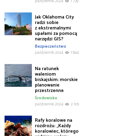
październik 2024
1 739
Jak Oklahoma City
radzi sobie
z ekstremalnymi
upałami za pomocą
narzędzi GIS?
Bezpieczeństwo
październik 2024
1 844
Na ratunek
waleniom
biskajskim: morskie
planowanie
przestrzenne
Środowisko
październik 2024
2 105
Rafy koralowe na
rozdrożu: „Każdy
koralowiec, którego