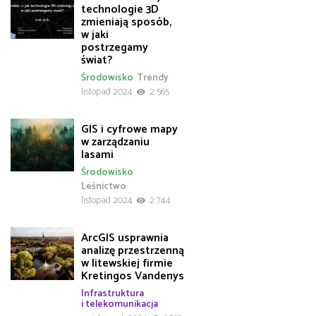
technologie 3D
zmieniają sposób,
w jaki
postrzegamy
świat?
Środowisko
Trendy
listopad 2024
2 565
GIS i cyfrowe mapy
w zarządzaniu
lasami
Środowisko
Leśnictwo
listopad 2024
2 744
ArcGIS usprawnia
analizę przestrzenną
w litewskiej firmie
Kretingos Vandenys
Infrastruktura
i telekomunikacja