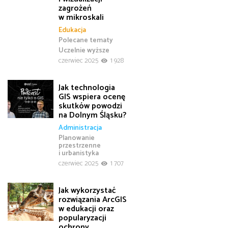
zagrożeń
w mikroskali
Edukacja
Polecane tematy
Uczelnie wyższe
czerwiec 2025
1 928
Jak technologia
GIS wspiera ocenę
skutków powodzi
na Dolnym Śląsku?
Administracja
Planowanie
przestrzenne
i urbanistyka
czerwiec 2025
1 707
Jak wykorzystać
rozwiązania ArcGIS
w edukacji oraz
popularyzacji
ochrony