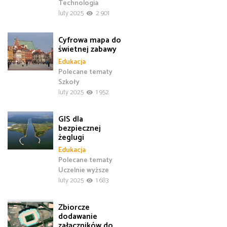
Technologia
luty 2025
2 901
Cyfrowa mapa do
świetnej zabawy
Edukacja
Polecane tematy
Szkoły
luty 2025
1 952
GIS dla
bezpiecznej
żeglugi
Edukacja
Polecane tematy
Uczelnie wyższe
luty 2025
1 683
Zbiorcze
dodawanie
załączników do