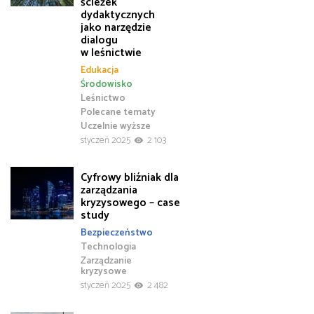
ścieżek
dydaktycznych
jako narzędzie
dialogu
w leśnictwie
Edukacja
Środowisko
Leśnictwo
Polecane tematy
Uczelnie wyższe
styczeń 2025
2 103
Cyfrowy bliźniak dla
zarządzania
kryzysowego – case
study
Bezpieczeństwo
Technologia
Zarządzanie
kryzysowe
styczeń 2025
2 482