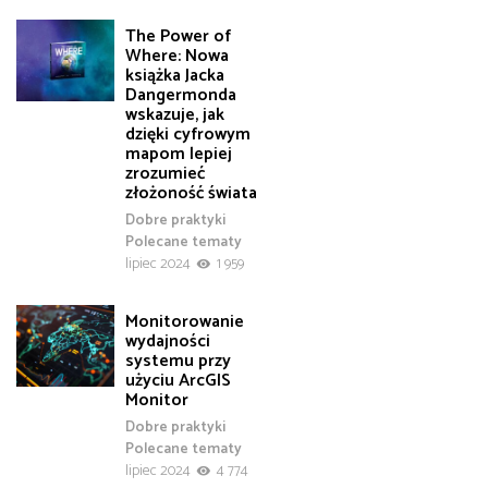
The Power of
Where: Nowa
książka Jacka
Dangermonda
wskazuje, jak
dzięki cyfrowym
mapom lepiej
zrozumieć
złożoność świata
Dobre praktyki
Polecane tematy
lipiec 2024
1 959
Monitorowanie
wydajności
systemu przy
użyciu ArcGIS
Monitor
Dobre praktyki
Polecane tematy
lipiec 2024
4 774