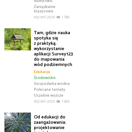
Rolnictwo
Zarządzanie
kryzysowe
styczeń 2025
1 789
Tam, gdzie nauka
spotyka się
z praktyką:
wykorzystanie
aplikacji Survey123
do mapowania
wód podziemnych
Edukacja
Środowisko
Gospodarka wodna
Polecane tematy
Uczelnie wyższe
styczeń 2025
1 993
Od edukacji do
zaangażowania:
projektowanie