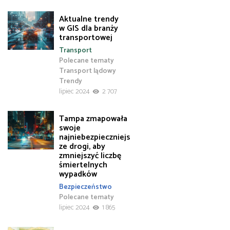
Aktualne trendy
w GIS dla branży
transportowej
Transport
Polecane tematy
Transport lądowy
Trendy
lipiec 2024
2 707
Tampa zmapowała
swoje
najniebezpieczniejs
ze drogi, aby
zmniejszyć liczbę
śmiertelnych
wypadków
Bezpieczeństwo
Polecane tematy
lipiec 2024
1 865