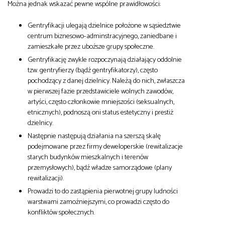
Można jednak wskazać pewne wspólne prawidłowości:
Gentryfikacji ulegają dzielnice położone w sąsiedztwie
centrum biznesowo-adminstracyjnego, zaniedbane i
zamieszkałe przez uboższe grupy społeczne.
Gentryfikację zwykle rozpoczynają działający oddolnie
tzw. gentryfierzy (bądź gentryfikatorzy), często
pochodzący z danej dzielnicy. Należą do nich, zwłaszcza
w pierwszej fazie przedstawiciele wolnych zawodów,
artyści, często członkowie mniejszości (seksualnych,
etnicznych), podnoszą oni status estetyczny i prestiż
dzielnicy.
Następnie następują działania na szerszą skalę
podejmowane przez firmy deweloperskie (rewitalizacje
starych budynków mieszkalnych i terenów
przemysłowych), bądź władze samorządowe (plany
rewitalizacji).
Prowadzi to do zastąpienia pierwotnej grupy ludności
warstwami zamożniejszymi, co prowadzi często do
konfliktów społecznych.