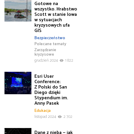
Gotowe na
wszystko. Hrabstwo
Scott w stanie Iowa
w sytuacjach
kryzysowych ufa
GIS
Bezpieczeństwo
Polecane tematy
Zarządzanie
kryzysowe
grudzień 2024
1 822
Esri User
Conference:
Z Polski do San
Diego dzięki
Stypendium im.
Anny Pasek
Edukacja
listopad 2024
2 702
Dane z nieba — jak