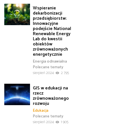
Wspieranie
dekarbonizacji
przedsiębiorstw:
Innowacyjne
podejście National
Renewable Energy
Lab do kwestii
obiektów
zrównoważonych
energetycznie
Energia odnawialna
Polecane tematy
sierpień 2024
2 795
GIS w edukacji na
rzecz
zrównoważonego
rozwoju
Edukacja
Polecane tematy
sierpień 2024
1 905