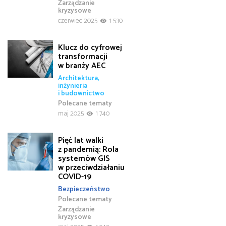
Zarządzanie
kryzysowe
czerwiec 2025
1 530
Klucz do cyfrowej
transformacji
w branży AEC
Architektura,
inżynieria
i budownictwo
Polecane tematy
maj 2025
1 740
Pięć lat walki
z pandemią: Rola
systemów GIS
w przeciwdziałaniu
COVID-19
Bezpieczeństwo
Polecane tematy
Zarządzanie
kryzysowe