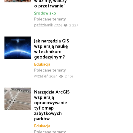
widzimy, walczy
o przetrwanie”
Środowisko
Polecane tematy
październik 2024
2 227
Jak narzędzia GIS
wspierają naukę
w technikum
geodezyjnym?
Edukacja
Polecane tematy
wrzesień 2024
2 467
Narzędzia ArcGIS
wspierają
opracowywanie
tyflomap
zabytkowych
parków
Edukacja
Polecane tematy